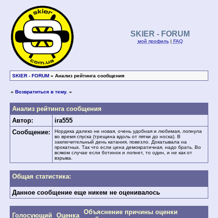
SKIER - FORUM
мой профиль
|
FAQ
SKIER - FORUM
» Анализ рейтинга сообщения
«
Возвратиться в тему.
»
Анализ рейтинга сообщения
Автор:
ira555
Сообщение:
Нордика далеко не новая, очень удобная и любимая, лопнула
во время спуска (трещина вдоль от пятки до носка). В
заключительный день катания, повезло. Докатывала на
прокатных. Так что если цена демократичная, надо брать. Во
всяком случае если ботинок и лопнет, то один, и не как от
взрыва.
Общая статистика:
Данное сообщение еще никем не оценивалось
Объяснение причины оценки
Голосующий
Оценка