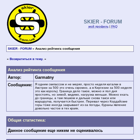
SKIER - FORUM
мой профиль
|
FAQ
SKIER - FORUM
» Анализ рейтинга сообщения
«
Возвратиться в тему.
»
Анализ рейтинга сообщения
Автор:
Garmatny
Сообщение:
Я одним скипассом и не мерял, просто неделя каталки в
Австрии за 500 это очень скромно, а в Киргизии за 500 неделя
это как король). Граница дело такое, можно и пол дня
простоять, но зимой, видимо, нагрузка меньше. Можно ехать
до границы, а там пешком и дальше снова такси или
маршрутка, получается быстрее. Перевал через Кордайские
горы тоже иногда закрывают из-за погоды, бураны явление
довольно частое в тех краях.
Общая статистика:
Данное сообщение еще никем не оценивалось