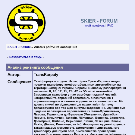
SKIER - FORUM
мой профиль
|
FAQ
SKIER - FORUM
» Анализ рейтинга сообщения
«
Возвратиться в тему.
»
Анализ рейтинга сообщения
Автор:
TransKarpaty
Сообщение:
Самі формуємо групи. Наша фірма Транс-Карпати надає
послуги трансферу комфортабельними автомобілями на
території Західної України, Європи. В своєму розпорядженні
ми маємо 8, 10, 12, 15, 26, 42 та 55 місні автомобілі.
Замовивши трансфер у нас вам буде наданий чистий,
комфортний та справний автомобіль з позитивним і
вправним водієм зі стажем водіння та активною візою. Ми
досить гнучкі по відношенні до наших клієнтів, тому
допасовуємо все так щоб ви були задоволенні. Здійснюємо
щоденні пасажирські перевезення із Івано-Франківська,
Львова, Тернополя до Буковеля (Микуличин, Драгобрат
Яремче, Микуличин, Татарів, Яблуниця, Ворохта, Заросляк,
Дземброня, Шибене, Верховина, Ясіня, Лазещина, Кваси,
Рахів, Ділове, Поляниця, та ін.). Формуємо щоденні групи, а
також надаємо можливість замовлення індивідуального
транспорту для групи осіб, з можливістю проведення
екскурсії по мальовничих Карпатах. Детальніша інформація