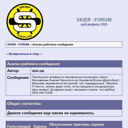
SKIER - FORUM
мой профиль
|
FAQ
SKIER - FORUM
» Анализ рейтинга сообщения
«
Возвратиться в тему.
»
Анализ рейтинга сообщения
Автор:
son.ua
Сообщение:
Пропонуємо комфортні перевезення пасажирів з Івано-
Франківська-Львова-Тернополя до Буковеля-Ясенів (Драгобрат).
Можливе перевезення як групове так і індивідуальне. Машини
5-7містні, зимою дуже теплі, літом працюють кондиціонери.
Ціни помірні. Досвідчені водії з великим стажем. тел.вайбер
О9З-796-7ОО8
Общая статистика:
Данное сообщение еще никем не оценивалось
Объяснение причины оценки
Голосующий
Оценка