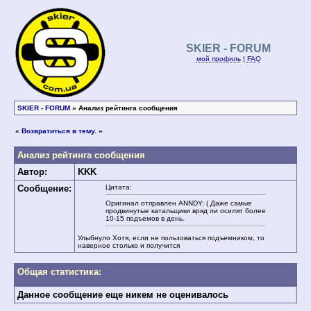
SKIER - FORUM
мой профиль
|
FAQ
SKIER - FORUM
» Анализ рейтинга сообщения
«
Возвратиться в тему.
»
Анализ рейтинга сообщения
Автор:
KKK
Сообщение:
Цитата:
Оригинал отправлен ANNDY: ( Даже самые
продвинутые катальщики вряд ли осилят более
10-15 подъемов в день.
Улыбнуло Хотя, если не пользоваться подъемником, то
наверное столько и получится
Общая статистика:
Данное сообщение еще никем не оценивалось