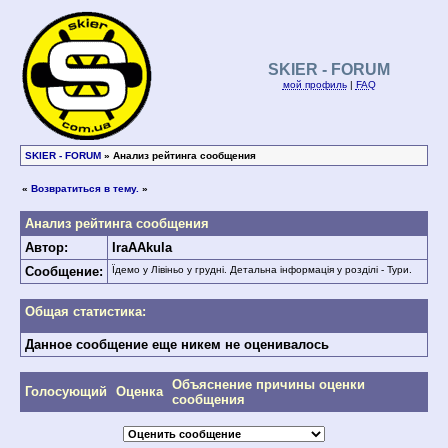
SKIER - FORUM
мой профиль
|
FAQ
SKIER - FORUM
» Анализ рейтинга сообщения
«
Возвратиться в тему.
»
Анализ рейтинга сообщения
Автор:
IraAAkula
Сообщение:
Їдемо у Лівіньо у грудні. Детальна інформація у розділі - Тури.
Общая статистика:
Данное сообщение еще никем не оценивалось
Объяснение причины оценки
Голосующий
Оценка
сообщения