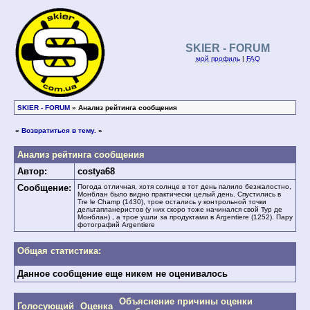
SKIER - FORUM
мой профиль
|
FAQ
SKIER - FORUM
» Анализ рейтинга сообщения
«
Возвратиться в тему.
»
Анализ рейтинга сообщения
Автор:
costya68
Сообщение:
Погода отличная, хотя солнце в тот день палило безжалостно,
Монблан было видно практически целый день. Спустились в
Tre le Champ (1430), трое остались у контрольной точки
дельтапланеристов (у них скоро тоже начинался свой Тур де
Монблан) , а трое ушли за продуктами в Argentiere (1252). Пару
фотографий Argentiere
Общая статистика:
Данное сообщение еще никем не оценивалось
Объяснение причины оценки
Голосующий
Оценка