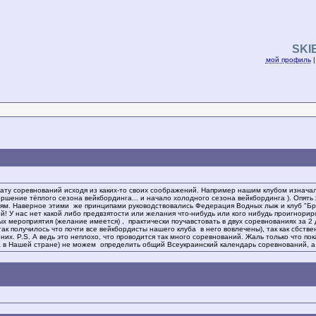
SKI
мой профиль
дату соревнований исходя из каких-то своих соображений. Например нашим клубом изначал
ершение тёплого сезона вейкбординга... и начало холодного сезона вейкбординга ). Опят
иям. Наверное этими же принципами руководствовались Федерация Водных лыж и клуб "Бре
! У нас нет какой либо предвзятости или желания что-нибудь или кого нибудь проигнори
х мероприятия (желание имеется) , практически поучавстовать в двух соревнованиях за 2
ак получилось что почти все вейкбордисты нашего клуба в него вовлечены), так как сбс
 них. P.S. А ведь это неплохо, что проводится так много соревнований. Жаль только что п
 в Нашей стране) не можем определить общий Всеукраинский календарь соревнований, а т