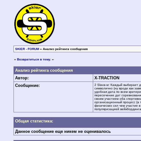
SKIER - FORUM
» Анализ рейтинга сообщения
«
Возвратиться в тему.
»
Анализ рейтинга сообщения
Автор:
X-TRACTION
Сообщение:
2 Slava-w: Каждый выбирает 
символично (ну вроде как зав
удобная дата по всем критер
пересечение дат соревнований
своим участием оба спортивны
организационный процесс (а т
физических сил чем участие в
популяризацией вейкбординга
Общая статистика:
Данное сообщение еще никем не оценивалось