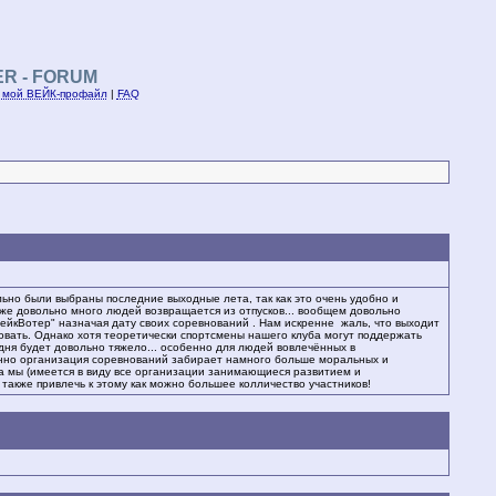
ER - FORUM
|
мой ВЕЙК-профайл
|
FAQ
ьно были выбраны последние выходные лета, так как это очень удобно и
ь же довольно много людей возвращается из отпусков... вообщем довольно
йкВотер" назначая дату своих соревнований . Нам искренне жаль, что выходит
ровать. Однако хотя теоретически спортсмены нашего клуба могут поддержать
 дня будет довольно тяжело... особенно для людей вовлечённых в
твенно организация соревнований забирает намного больше моральных и
ока мы (имеется в виду все организации занимающиеся развитием и
акже привлечь к этому как можно большее колличество участников!