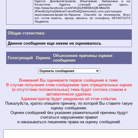
Одессе, Днепропетровске, Ильичевске, Запорожье и на
Козантипе. Адреса станций доноров здесь...
http://www.facebook.com/l/VAQDJHW3BAQB-Mbk2fA
JPwxI8z2pXaQibIbxeC-ievd5mtQ/donorstvo.com.ua/станции-
переливания-крови-по-Украине. Спасибо за понимание. Всех
кто готов помочь, прошу звонить по телефону 0674071073
Людмила
Общая статистика:
Данное сообщение еще никем не оценивалось
Объяснение причины оценки
Голосующий
Оценка
сообщения
Внимание! Вы оцениваете первое сообщение в теме.
В случае получения этим сообщением трех отрицательных оценок
(и отсутствии положительных) тема будет сочтена спамом и
автоматически удалена.
Администратор будет уведомлен об этом событии.
Пожалуйста, кратко опишите причину, по которой Вы ставите такую
оценку сообщению.
Оценки сообщений без указания уважительной причины будут
считаться нарушением правил
и наказываться лишением права на оценку сообщений.