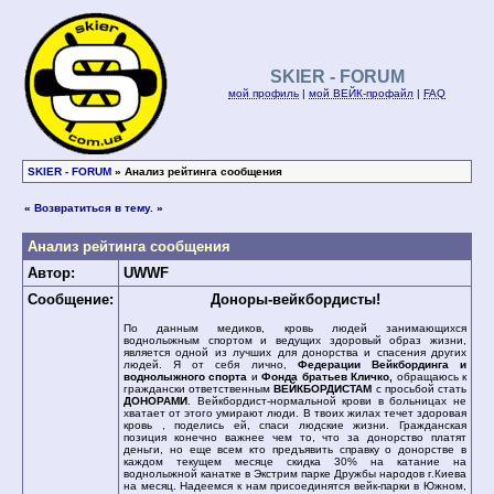
SKIER - FORUM
мой профиль
|
мой ВЕЙК-профайл
|
FAQ
SKIER - FORUM
» Анализ рейтинга сообщения
«
Возвратиться в тему.
»
Анализ рейтинга сообщения
Автор:
UWWF
Сообщение:
Доноры-вейкбордисты!
По данным медиков, кровь людей занимающихся
воднолыжным спортом и ведущих здоровый образ жизни,
является одной из лучших для донорства и спасения других
людей. Я от себя лично,
Федерации Вейкбординга и
воднолыжного спорта
и
Фонда братьев Кличко,
обращаюсь к
граждански ответственным
ВЕЙКБОРДИСТАМ
с просьбой стать
ДОНОРАМИ
. Вейкбордист-нормальной крови в больницах не
хватает от этого умирают люди. В твоих жилах течет здоровая
кровь , поделись ей, спаси людские жизни. Гражданская
позиция конечно важнее чем то, что за донорство платят
деньги, но еще всем кто предъявить справку о донорстве в
каждом текущем месяце скидка 30% на катание на
воднолыжной канатке в Экстрим парке Дружбы народов г.Киева
на месяц. Надеемся к нам присоединятся вейк-парки в Южном,