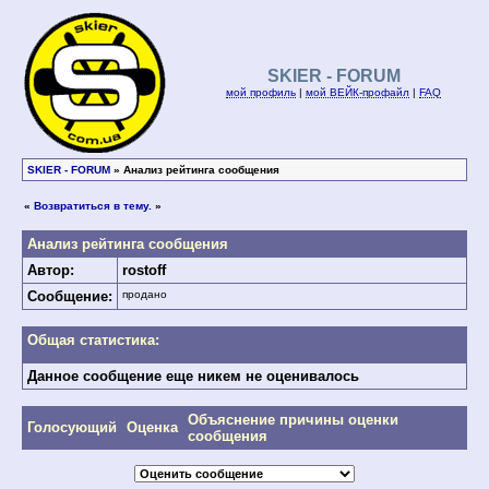
SKIER - FORUM
мой профиль
|
мой ВЕЙК-профайл
|
FAQ
SKIER - FORUM
» Анализ рейтинга сообщения
«
Возвратиться в тему.
»
Анализ рейтинга сообщения
Автор:
rostoff
Сообщение:
продано
Общая статистика:
Данное сообщение еще никем не оценивалось
Объяснение причины оценки
Голосующий
Оценка
сообщения