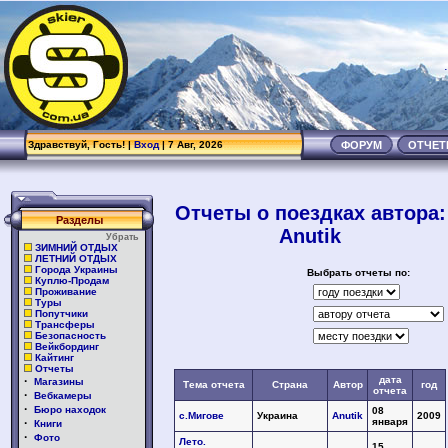
.
Здравствуй, Гость! |
Вход
| 7 Авг, 2026
ФОРУМ
ОТЧЕ
Отчеты о поездках автора:
Разделы
Anutik
Убрать
ЗИМНИЙ ОТДЫХ
ЛЕТНИЙ ОТДЫХ
Города Украины
Выбрать отчеты по:
Куплю-Продам
Проживание
Туры
Попутчики
Трансферы
Безопасность
Вейкбординг
Кайтинг
Отчеты
·
дата
Магазины
Тема отчета
Страна
Автор
год
отчета
·
Вебкамеры
·
Бюро находок
08
с.Мигове
Украина
Anutik
2009
·
января
Книги
·
Фото
Лето.
15