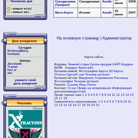
·
Панорама дня
Скандинавия.
Скандинавия
Anutik
2008
июня
(Трафик!)
- новые есть!
26
- новых нет.
Масо-Корто
Италия
Anutik
2007
июня
На основную страницу
|
Администратор
Дни рождения
Сегодня:
GrishunaMariy.
izumiya1
Карта сайта:
Завтра:
Jaroslavik
Форумы:
Зимний отдых
Куплю-продам
КАЙТ-бординг
Trasser
ВЕЙК - бординг
Фристайл
lion.sr
Катание-зимой:
Фотографии
Карты
3D Карты
sbs
Отчеты
Сделай сам
Техника катания
Катание-летом:
Введение
Снаряжение
Рассказы
укажите свой
Фотографии
Техника катания
день рождения
Разное:
Ссылки
Игры
Поиск
Контакт:
О нас
Право на копирование
Информация
для рекламодателей
Уроки горных лыж
1
2
3
4
5
6
7
8
9
10
11
12
13
14
15
16
17
18
Самоучитель горнолыжника:
1
2
3
4
5
6
7
8
9
10
11
Реклама
12
13
14
15
16
17
18
19
20
21
Убрать