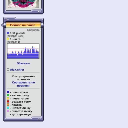
Сейчас на сайте
Свернуть
188 guests
(рекорд: 2321)
1 users
(рекорд: 1)
Обновить
Alex.skier
Отсортировано
по имени
Сортировать по
времени
- список тем
- читает тему
- пишет ответ
- создает тему
- правка
- читает личку
- пишет в личку
- др. страницы