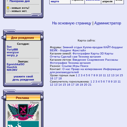
·
Панорама дня
марте
апреля
- новые есть!
- новых нет.
На основную страницу
|
Администратор
Дни рождения
Карта сайта:
Сегодня:
Sue
Форумы:
Зимний отдых
Куплю-продам
КАЙТ-бординг
Yuriy888
ВЕЙК - бординг
Фристайл
energizer
Катание-зимой:
Фотографии
Карты
3D Карты
sergiy_p
Отчеты
Сделай сам
Техника катания
Катание-летом:
Введение
Снаряжение
Рассказы
Завтра:
Фотографии
Техника катания
EgevichkaISO
Разное:
Ссылки
Игры
Поиск
Havchik
Контакт:
О нас
Право на копирование
Информация
NIKONV
для рекламодателей
Уроки горных лыж
1
2
3
4
5
6
7
8
9
10
11
12
13
14
15
укажите свой
16
17
18
день рождения
Самоучитель горнолыжника:
1
2
3
4
5
6
7
8
9
10
11
12
13
14
15
16
17
18
19
20
21
Реклама
Убрать