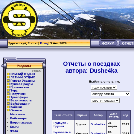
.
Здравствуй, Гость! |
Вход
| 9 Авг, 2026
ФОРУМ
ОТЧЕ
Отчеты о поездках
Разделы
автора: Dushe4ka
Убрать
ЗИМНИЙ ОТДЫХ
ЛЕТНИЙ ОТДЫХ
Города Украины
Выбрать отчеты по:
Куплю-Продам
Проживание
Туры
Попутчики
Трансферы
Безопасность
Вейкбординг
Кайтинг
Отчеты
·
дата
Магазины
Тема отчета
Страна
Автор
год
отчета
·
Вебкамеры
·
Бюро находок
Гудаури .
31
Грузия
Dushe4ka
2013
·
Грузия.
марта
Книги
·
Фото
Буковель в
04
Украина
Dushe4ka
2012