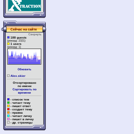
Сейчас на сайте
Свернуть
188 guests
(рекорд: 2321)
1 users
(рекорд: 1)
Обновить
Alex.skier
Отсортировано
по имени
Сортировать по
времени
- список тем
- читает тему
- пишет ответ
- создает тему
- правка
- читает личку
- пишет в личку
- др. страницы