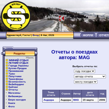
.
Здравствуй, Гость! |
Вход
| 8 Авг, 2026
ФОРУМ
ОТЧЕ
Отчеты о поездках
Разделы
автора: MAG
Убрать
ЗИМНИЙ ОТДЫХ
ЛЕТНИЙ ОТДЫХ
Города Украины
Выбрать отчеты по:
Куплю-Продам
Проживание
Туры
Попутчики
Трансферы
Безопасность
Вейкбординг
Кайтинг
Отчеты
·
Тема
дата
Магазины
Страна
Автор
год
отчета
отчета
·
Вебкамеры
·
Бюро находок
Андорра
Андорра
MAG
15 марта
2006
·
Книги
·
Фото