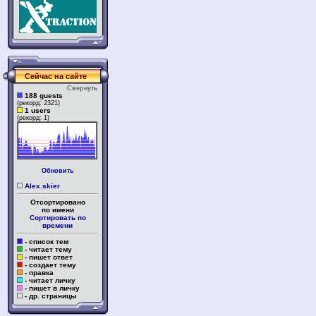
Сейчас на сайте
Свернуть
188 guests
(рекорд: 2321)
1 users
(рекорд: 1)
Обновить
Alex.skier
Отсортировано
по имени
Сортировать по
времени
- список тем
- читает тему
- пишет ответ
- создает тему
- правка
- читает личку
- пишет в личку
- др. страницы