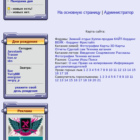
·
Панорама дня
- новые есть!
На основную страницу
|
Администратор
- новых нет.
Карта сайта:
Форумы:
Зимний отдых
Куплю-продам
КАЙТ-бординг
Дни рождения
ВЕЙК - бординг
Фристайл
Катание-зимой:
Фотографии
Карты
3D Карты
Сегодня:
Отчеты
Сделай сам
Техника катания
Jaroslavik
Катание-летом:
Введение
Снаряжение
Рассказы
Trasser
Фотографии
Техника катания
lion.sr
Разное:
Ссылки
Игры
Поиск
sbs
Контакт:
О нас
Право на копирование
Информация
для рекламодателей
Завтра:
Уроки горных лыж
1
2
3
4
5
6
7
8
9
10
11
12
13
14
15
Sue
16
17
18
Yuriy888
Самоучитель горнолыжника:
1
2
3
4
5
6
7
8
9
10
11
energizer
12
13
14
15
16
17
18
19
20
21
sergiy_p
укажите свой
день рождения
Реклама
Убрать