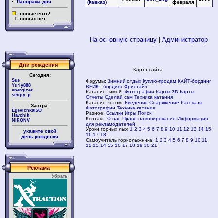
·
Панорама дня
(Кавказ)
февраля
- новые есть!
- новых нет.
На основную страницу
|
Администратор
Дни рождения
Карта сайта:
Сегодня:
Sue
Форумы:
Зимний отдых
Куплю-продам
КАЙТ-бординг
Yuriy888
ВЕЙК - бординг
Фристайл
energizer
Катание-зимой:
Фотографии
Карты
3D Карты
sergiy_p
Отчеты
Сделай сам
Техника катания
Катание-летом:
Введение
Снаряжение
Рассказы
Завтра:
Фотографии
Техника катания
EgevichkaISO
Разное:
Ссылки
Игры
Поиск
Havchik
Контакт:
О нас
Право на копирование
Информация
NIKONV
для рекламодателей
Уроки горных лыж
1
2
3
4
5
6
7
8
9
10
11
12
13
14
15
укажите свой
16
17
18
день рождения
Самоучитель горнолыжника:
1
2
3
4
5
6
7
8
9
10
11
12
13
14
15
16
17
18
19
20
21
Реклама
Убрать