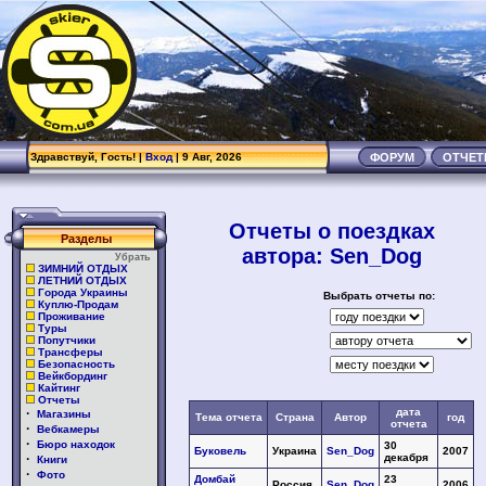
.
Здравствуй, Гость! |
Вход
| 9 Авг, 2026
ФОРУМ
ОТЧЕ
Отчеты о поездках
Разделы
автора: Sen_Dog
Убрать
ЗИМНИЙ ОТДЫХ
ЛЕТНИЙ ОТДЫХ
Города Украины
Выбрать отчеты по:
Куплю-Продам
Проживание
Туры
Попутчики
Трансферы
Безопасность
Вейкбординг
Кайтинг
Отчеты
·
дата
Магазины
Тема отчета
Страна
Автор
год
отчета
·
Вебкамеры
·
Бюро находок
30
Буковель
Украина
Sen_Dog
2007
·
декабря
Книги
·
Фото
Домбай
23
Россия
Sen_Dog
2006