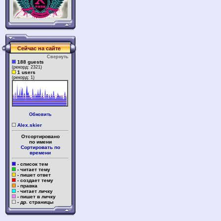
Сейчас на сайте
Свернуть
188 guests
(рекорд: 2321)
1 users
(рекорд: 1)
Обновить
Alex.skier
Отсортировано
по имени
Сортировать по
времени
- список тем
- читает тему
- пишет ответ
- создает тему
- правка
- читает личку
- пишет в личку
- др. страницы