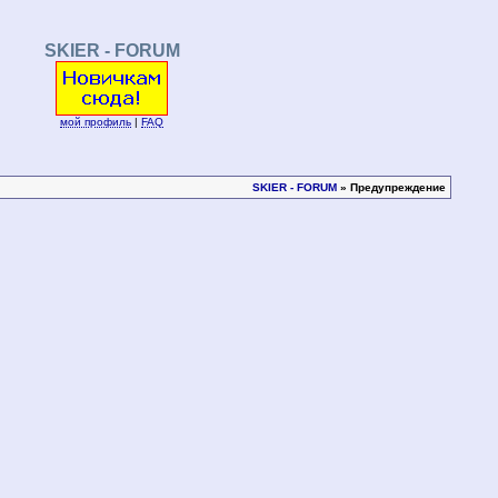
SKIER - FORUM
мой профиль
|
FAQ
SKIER - FORUM
» Предупреждение