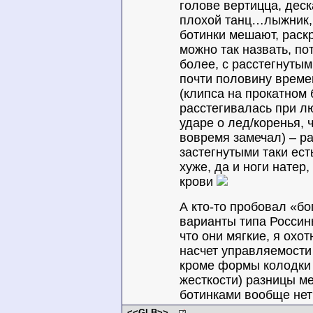
голове вертицца, деск
плохой танц…лыжник,
ботинки мешают, раскр
можно так назвать, п
более, с расстегнутым
почти половину време
(клипса на прокатном 
расстегивалась при л
ударе о лед/коренья, ч
вовремя замечал) – ра
застегнутыми таки ест
хуже, да и ноги натер,
крови
А кто-то пробовал «бо
варианты типа Россин
что они мягкие, я охот
насчет управляемости
кроме формы колодки 
жесткости) разницы м
ботинками вообще нет
<<GLB>>