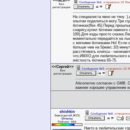
<<GLB>>
Сообщение №4
, отправлено 26 Ян
Без
регистрации
На специалиста явно не тяну :)
опытом поделиться могу.Три год
ботинках(flex 45).Перед прошл
снарягу,купил ботинки намного ж
100).Для езды просто сказка.Л
моментально передаётся на лыж
с мягкими ботинками.Но! Если
больше чем на 5(макс.10) минут
расстёгивать клипсы - начинают
что,ИМХО,для любительского к
жёсткость ботинка 65-75.
<<Сергей>>
Сообщение №5
, отправлено 26 Я
Без
регистрации
Абсолютно согласен с GMB. О
важнее хорошее управление и
shishkin
Сообщение №6
, отправлен
Завсегдатай (#15)
Отчеты
Рейтинг: 694
Никто в любительских го