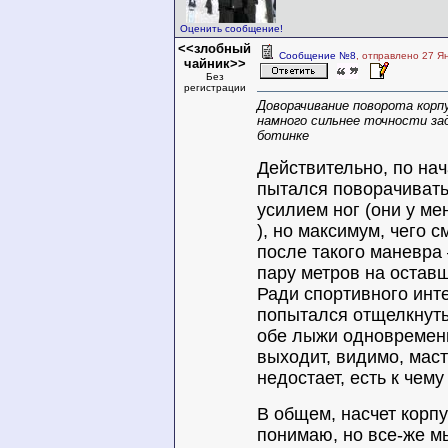
Оценить сообщение!
<<злобный
Сообщение №8
, отправлено 27 Я
чайник>>
Без
регистрации
Доворачивание поворота корп
намного сильнее точности зад
ботинке
Действительно, по нач
пытался поворачивать
усилием ног (они у м
), но максимум, чего с
после такого маневра 
пару метров на оста
Ради спортивного инте
попытался отщелкнуть
обе лыжи одновремен
выходит, видимо, мас
недостает, есть к чем
В общем, насчет корпу
понимаю, но все-же м