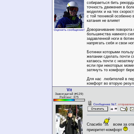
собираеться бить рекорд
точность движения в бол
моделях и на тех скорос
с той техникой особенно 
катания не влияет
Доворачивание поворота 
Оценить сообщение!
большинства намного сил
задавленной ноги в ботин
напрягать себя и свои н
Ботинки которыми польз
желании сделать почти 
катаюсь почти с незатян
если при некоторых моме
затянуть то комфорт бере
Для нас любителей в пе
комфорт во вторую резул
Vit
Завсегдатай (#129)
Рейтинг: 375
Сообщение №7
, отправлен
Спасибо
всем за отв
приоритет-комфорт
.