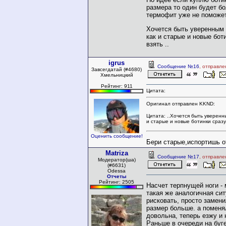
размера то один будет бо
термофит уже не поможет
Xочется быть уверенным 
как и старые и новые бот
взять ..
igrus
Сообщение №16
, отправле
Завсегдатай (#4680)
Хмельницкий
Рейтинг: 911
Цитата:
Оригинал отправлен KKND:
Цитата: ..Xочется быть уверенн
и старые и новые ботинки сразу 
Оценить сообщение!
Бери старые,испортишь от
Matriza
Сообщение №17
, отправле
Модератор(ша)
(#6631)
Odessa
Отчеты
Рейтинг: 2505
Насчет терпнущей ноги - 
такая же аналогичная си
рисковать, просто замен
размер больше. а поменя
довольна, теперь езжу и
Раньше в очереди на буг