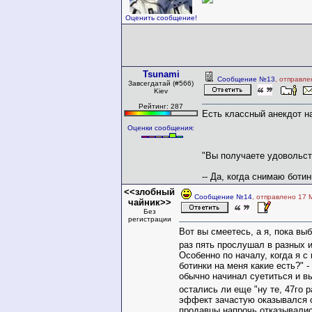
Оценить сообщение!
Tsunami
Сообщение №13
, отправле
Завсегдатай (#566)
Kiev
Рейтинг: 287
Есть классный анекдот на
Оценки сообщения:
"Вы получаете удовольст
-- Да, когда снимаю ботин
<<злобный
Сообщение №14
, отправлено 17 
чайник>>
Без
регистрации
Вот вы смеетесь, а я, пока вы
раз пять прослушал в разных 
Особенно по началу, когда я с
ботинки на меня какие есть?" -
обычно начинал суетиться и вы
остались ли еще "ну те, 47го 
эффект зачастую оказывался с
продавцы напрочь отказывались