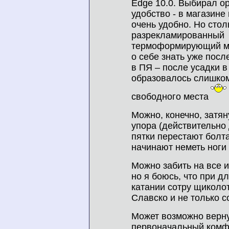
Edge 10.0. Выбирал о
удобство - в магазине
очень удобно. Но сто
разрекламированный
термоформирующий 
о себе знать уже посл
в ПЯ – после усадки в
образовалось слишко
свободного места
Можно, конечно, затян
упора (действительно
пятки перестают болт
начинают неметь ноги
Можно забить на все и
но я боюсь, что при д
катании сотру щиколот
Славско и не только с
Может возможно верн
первоначальный комф