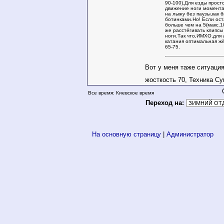
90-100).Для езды прост
движение ноги момента
на лыжу без паузы,как 
ботинками.Но! Если ос
больше чем на 5(макс.1
же расстёгивать клипсы
ноги.Так что,ИМХО,для
катания оптимальная жё
65-75.
Вот у меня таже ситуация
жосткость 70, Техника Су
Все время: Киевское время
Переход на:
На основную страницу
|
Администратор