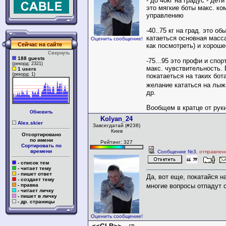
- до 40кг на градус - дет
это мягкие боты макс. ко
управлению
-40..75 кг на град. это об
катаеться основная масс
Оценить сообщение!
Сейчас на сайте
как посмотреть) и хорош
Свернуть
188 guests
-75...95 это профи и спо
(рекорд: 2321)
макс. чувствительность.
1 users
(рекорд: 1)
покатаеться на таких бот
желание кататься на л
др.
Вообщем в кратце от руки 
Обновить
Kolyan_24
Alex.skier
Завсегдатай (#238)
Киев
Отсортировано
по имени
Рейтинг: 327
Сортировать по
времени
Сообщение №3
, отправлен
- список тем
- читает тему
- пишет ответ
Да, вот еще, покатайся н
- создает тему
- правка
многие вопросы отпадут 
- читает личку
- пишет в личку
- др. страницы
Оценить сообщение!