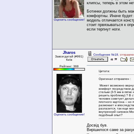
клипсы, теперь в этом не
Ботинки должны быть ма
комфортны. Иначе будет 
модель отличается конст
Оценить сообщение!
стоит првязываться к оп
если терпнут ноги.
Jharos
Сообщение №18
, отправле
Завсегдатай (#991)
Київ
Рейтинг: 368
Цитата:
Оригинал отправлен :
Может возможно верну
комфорт посредством д
стельки (3-5 мм в пятке
решить проблему) ? В с
человек советует делат
плотного картона – но 
размокает и впоследств
разлазится, так еще мож
внутренний сапожок Мож
Оценить сообщение!
подобный опыт?
Досвід був.
Вирішилося саме за рахуно