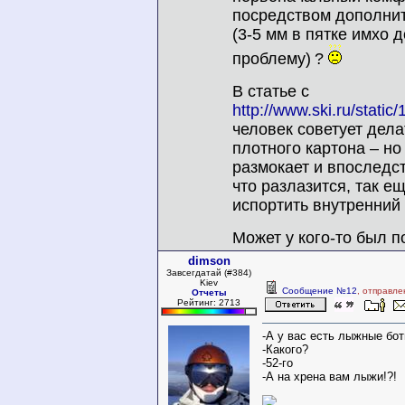
посредством дополнит
(3-5 мм в пятке имхо
проблему)
?
В статье с
http://www.ski.ru/stati
человек советует дела
плотного картона – но
размокает и впоследст
что разлазится, так ещ
испортить внутренний
Может у кого-то был 
dimson
Завсегдатай (#384)
Kiev
Сообщение №12
, отправле
Отчеты
Рейтинг: 2713
-А у вас есть лыжные бот
-Какого?
-52-го
-А на хрена вам лыжи!?!