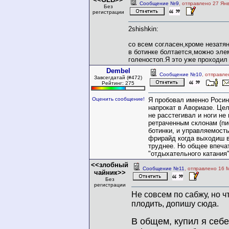
Сообщение №9
, отправлено 27 Ян
Без
регистрации
2shishkin:
со всем согласен,кроме незатя
в ботинке болтается,можно эле
голеностоп.Я это уже проходил 
Dembel
Сообщение №10
, отправле
Завсегдатай (#472)
Рейтинг: 275
Оценить сообщение!
Я пробовал именно Роси
напрокат в Авориазе. Цел
не расстегивал и ноги не
ретраченным склонам (пи
ботинки, и управляемост
фрирайд когда выходиш в
труднее. Но общее впеча
"отдыхательного катания"
<<злобный
Сообщение №11
, отправлено 16 
чайник>>
Без
регистрации
Не совсем по сабжу, но ч
плодить, допишу сюда.
В общем, купил я себе