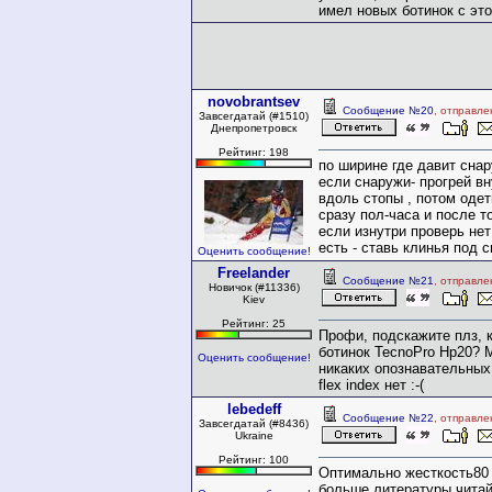
имел новых ботинок с это
novobrantsev
Сообщение №20
, отправле
Завсегдатай (#1510)
Днепропетровск
Рейтинг: 198
по ширине где давит снар
если снаружи- прогрей в
вдоль стопы , потом оде
сразу пол-часа и после т
если изнутри проверь нет
есть - ставь клинья под 
Оценить сообщение!
Freelander
Сообщение №21
, отправле
Новичок (#11336)
Kiev
Рейтинг: 25
Профи, подскажите плз, к
ботинок TecnoPro Hp20? 
Оценить сообщение!
никаких опознавательных
flex index нет :-(
lebedeff
Сообщение №22
, отправле
Завсегдатай (#8436)
Ukraine
Рейтинг: 100
Оптимально жесткость80 
больше литературы читай