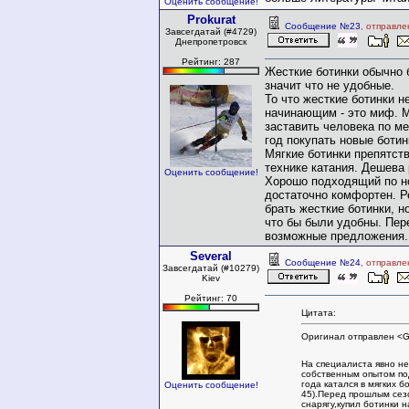
Оценить сообщение!
Prokurat
Сообщение №23
, отправле
Завсегдатай (#4729)
Днепропетровск
Рейтинг: 287
Жесткие ботинки обычно б
значит что не удобные.
То что жесткие ботинки н
начинающим - это миф. 
заставить человека по м
год покупать новые ботин
Мягкие ботинки препятст
технике катания. Дешева
Оценить сообщение!
Хорошо подходящий по но
достаточно комфортен. 
брать жесткие ботинки, н
что бы были удобны. Пер
возможные предложения.
Several
Сообщение №24
, отправле
Завсегдатай (#10279)
Kiev
Рейтинг: 70
Цитата:
Оригинал отправлен <
На специалиста явно н
собственным опытом по
года катался в мягких бо
Оценить сообщение!
45).Перед прошлым сез
снарягу,купил ботинки н