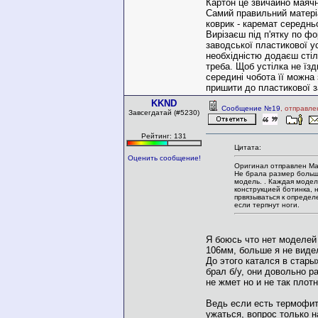
Картон це звичайно маяч
Самий правильний матері
коврик - каремат середнь
Вирізаєш під п'ятку по фо
заводської пластикової ус
необхідністю додаєш стіл
треба. Щоб устілка не їзд
середині чобота її можна
пришити до пластикової з
KKND
Сообщение №19
, отправле
Завсегдатай (#5230)
Рейтинг: 131
Цитата:
Оценить сообщение!
Оригинал отправлен Mat
Не брала размер больш
модель. . Каждая модел
конструкцией ботинка, 
првязываться к опреде
если терпнут ноги.
Я боюсь что нет моделей 
106мм, больше я не виде
До этого катался в стар
брал б/у, они довольно р
не жмет но и не так плот
Ведь если есть термофит
ужаться, вопрос только н