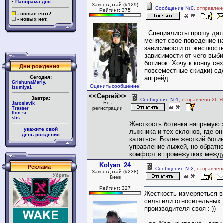
·
Панорама дня
Завсегдатай (#129)
Сообщение №0
, отправлен
Рейтинг: 375
- новые есть!
- новых нет.
Специалисты прошу дать
меняет свое поведение на
зависимости от жесткости
зависимости от чего выб
ботинок. Хочу к концу сез
Дни рождения
повсеместные скидки) сд
Сегодня:
апгрейд.
GrishunaMariy.
Оценить сообщение!
izumiya1
<<Сергей>>
Завтра:
Сообщение №1
, отправлено 26 Я
Без
Jaroslavik
регистрации
Trasser
lion.sr
sbs
Жесткость ботинка напрямую з
укажите свой
лыжника и тех склонов, где о
день рождения
кататься. Более жесткий боти
управление лыжей, но обратн
комфорт в промежутках между
Kolyan_24
Реклама
Сообщение №2
, отправлен
Завсегдатай (#238)
Убрать
Киев
Рейтинг: 327
Жесткость измеряеться в
силы или относительных 
производителя своя :-))