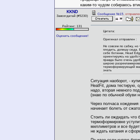
каким-то чудом собираюсь вти
KKND
Сообщение №15
, отправле
Завсегдатай (#5230)
Рейтинг: 131
Цитата:
Оценить сообщение!
Оригинал отправлен :
Не совсем по сабжу, но 
плодить, допишу сюда. 
себе ботинки, Head Edg
ориентируясь на удобст
правда было очень удоб
широко разрекламиров
термоформирующий мат
знать
Ситуация наоборот, - куп
HeatFit, дома тестирую, о
надо, вторая немного по
(знаю по обычной обуви н
Через полчаса xождения 
начинает болеть от сжато
Стоить ли ождидать что 
термоформировке уступит
миллиметров и все будет 
не ждать катания и сфор
По идее если куплю бот