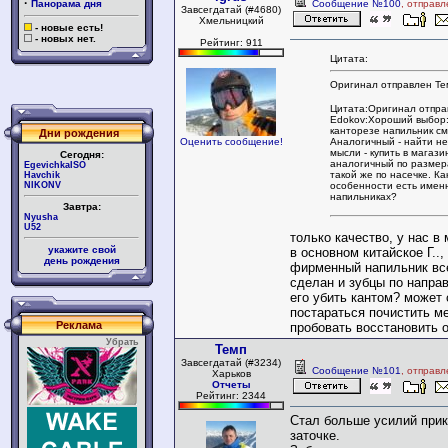
·
Панорама дня
Сообщение №100
, отправ
Завсегдатай (#4680)
Хмельницкий
- новые есть!
- новых нет.
Рейтинг: 911
Цитата:
Оригинал отправлен Те
Цитата:Оригинал отпра
Edokov:Хороший выбор:
канторезе напильник см
Дни рождения
Аналогичный - найти не
Оценить сообщение!
мысли - купить в магаз
Сегодня:
аналогичный по размер
EgevichkaISO
такой же по насечке. Ка
Havchik
особенности есть имен
NIKONV
напильниках?
Завтра:
Nyusha
U52
только качество, у нас в
укажите свой
в основном китайское Г..,
день рождения
фирменный напильник вс
сделан и зубцы по направ
его убить кантом? может 
постараться почистить м
Реклама
пробовать восстановить 
Убрать
Темп
Завсегдатай (#3234)
Сообщение №101
, отправ
Харьков
Отчеты
Рейтинг: 2344
Стал больше усилий при
заточке.