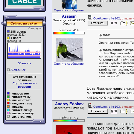
Забиваться в напильнике 
насечка.
Оценить сообщение!
Assasin
Сообщение №102
, отправ
Завсегдатай (#17125)
Сейчас на сайте
Украина
Свернуть
Рейтинг: 414
188 guests
Цитата:
(рекорд: 2321)
1 users
(рекорд: 1)
Оригинал отправлен Те
Цитата:Оригинал отпра
Edokov:Хороший выбор:
канторезе напильник см
Аналогичный - найти не
мысли - купить в магаз
Обновить
Оценить сообщение!
аналогичный по размер
такой же по насечке. Ка
Alex.skier
особенности есть имен
напильниках?
Отсортировано
по имени
Сортировать по
времени
Есть.Лыжные напильники
магазинах-китайское гов
- список тем
китайского напильника.
- читает тему
- пишет ответ
- создает тему
Andrey Edokov
- правка
Сообщение №103
, отправ
Завсегдатай (#8573)
- читает личку
Киев
- пишет в личку
- др. страницы
Рейтинг: 773
...напильники для заточк
попадают под акцию "Купу
причине низких показател