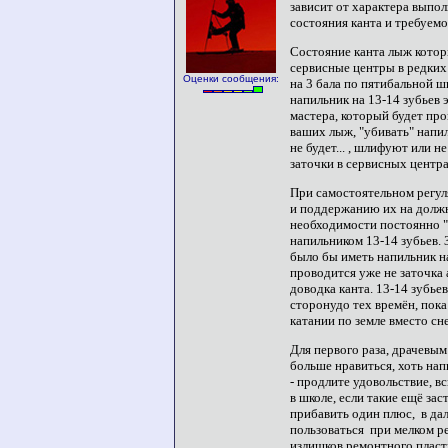
зависит от характера выпо
состояния канта и требуем
Состояние канта лыж котор
сервисные центры
в редких
Оценки сообщения:
на 3 бала по пятибальной ш
напильник на 13-14 зубьев 
мастера, который будет про
ваших лыж, "убивать" напил
не будет... , шлифуют или 
заточки в сервисных центра
При самостоятельном регул
и поддержанию их на должн
необходимости постоянно "
напильником 13-14 зубьев. 
было бы иметь напильник на
проводится уже не заточка
доводка канта. 13-14 зубье
сторонудо тех времён, пока
катании по земле вместо снег
Для первого раза, драчевым
больше нравиться, хоть нап
- продлите удовольствие, в
в школе, если такие ещё зас
прибавить один плюс, в д
пользоваться
при мелком р
излишков ремонтного пласт