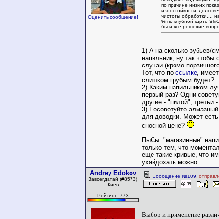
по причине низких пока
изностойкости, долгове
чистоты обработки,... н
Оценить сообщение!
% по клубной карте Ski
бы и всё решение вопрос
1) А на сколько зубьев/с
напильник, ну так чтобы 
случаи (кроме первичного
Тот, что по
ссылке
, имеет
слишком грубым будет?
2) Каким напильником лу
первый раз? Одни совет
другие - "пилой", третьи -
3) Посоветуйте алмазный
для доводки. Может есть 
сносной цене?
ПыСы. "магазинные" напи
только тем, что моментал
еще такие кривые, что им
ухайдохать можно.
Andrey Edokov
Сообщение №109
, отправл
Завсегдатай (#8573)
Киев
Рейтинг: 773
Выбор и применение разли