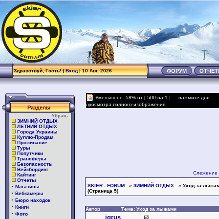
.
Здравствуй, Гость! |
Вход
| 10 Авг, 2026
ФОРУМ
ОТЧЕ
Уменьшено: 58% от [ 500 на 1 ] — нажмите для
просмотра полного изображения
Разделы
Убрать
ЗИМНИЙ ОТДЫХ
ЛЕТНИЙ ОТДЫХ
Города Украины
Куплю-Продам
Проживание
Туры
Попутчики
Трансферы
Безопасность
Вейкбординг
Слежение 
Кайтинг
Отчеты
·
SKIER - FORUM
»
ЗИМНИЙ ОТДЫХ
»
Уход за лыжа
Магазины
(Страница 5)
·
Вебкамеры
·
Бюро находок
·
Книги
Автор
Тема: Уход за лыжами
·
Фото
igrus