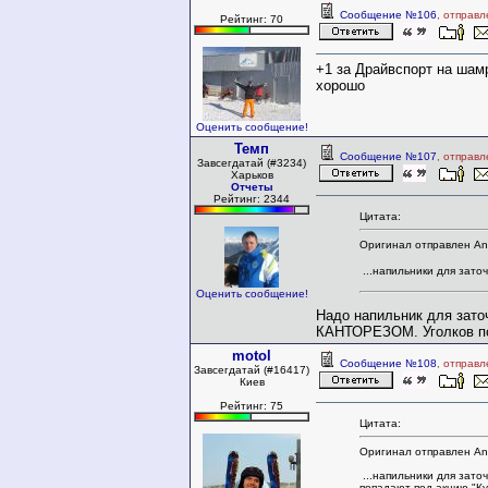
Сообщение №106
, отправ
Рейтинг: 70
+1 за Драйвспорт на шам
хорошо
Оценить сообщение!
Темп
Сообщение №107
, отправ
Завсегдатай (#3234)
Харьков
Отчеты
Рейтинг: 2344
Цитата:
Оригинал отправлен An
...напильники для заточ
Оценить сообщение!
Надо напильник для зато
КАНТОРЕЗОМ. Уголков пок
motol
Сообщение №108
, отправ
Завсегдатай (#16417)
Киев
Рейтинг: 75
Цитата:
Оригинал отправлен An
...напильники для заточ
попадают под акцию "Куп