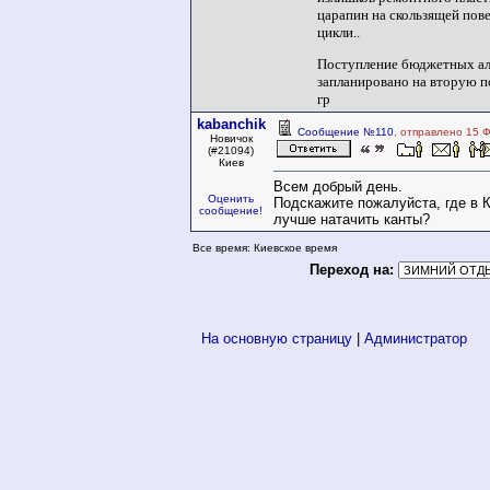
царапин на скользящей пов
цикли..
Поступление бюджетных ал
запланировано на вторую п
гр
kabanchik
Сообщение №110
, отправлено 15 
Новичок
(#21094)
Киев
Всем добрый день.
Оценить
Подскажите пожалуйста, где в К
сообщение!
лучше натачить канты?
Все время: Киевское время
Переход на:
На основную страницу
|
Администратор