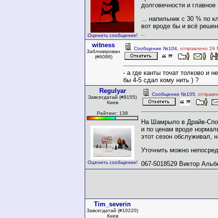
долговечности и главное 
... напильник с 30 % по 
вот вроде бы и всё реше
..
Оценить сообщение!
witness
Сообщение №104
, отправлено 29
Заблокирован
(#6088)
- а где канты точат толково и н
бы 4-5 сдал кому нить ) ?
Regulyar
Сообщение №105
, отправ
Завсегдатай (#9155)
Киев
Рейтинг: 138
На Шамрыло в Драйв-Спо
и по ценам вроде нормаль
этот сезон обслуживал, н
Уточнить можно непосред
Оценить сообщение!
067-5018529 Виктор Альб
Tim_severin
Завсегдатай (#10220)
Киев