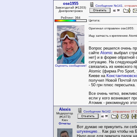
ose1955
Сообщение №141
, отправ
Завсегдатай (#1203)
Днепропетровск
Рейтинг: 364
Цитата:
Оригинал отправлен ose1955:
Ищу запчасть к креплению Atomi
Вопрос решился очень пр
сайте
Atomic
выбрал стра
нет) и в форме обратной 
ситуацию. На следующий
Оценить сообщение!
связались из киевского 
Atomic (фирма Pro Sport, 
Киеве на
Константиновск
получил Новой Почтой пл
- 50 грн плюс пересылка.
Все очень четко, вежливо
если у кого возникают п
Атомик - рекомендую этот
Alexis
Сообщение №142
, отправлено 07 
Модератор
(#1473)
Kiev
Отчеты
Вот думаю не прикупить ли себе
штукенцию...
Как раз чтобы на 
Надо еще для ремонта палок на