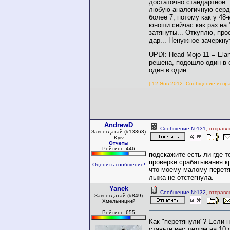
достаточно стандартное.
любую аналогичную серд
более 7, потому как у 48
юноши сейчас как раз на 
затянуты... Откуплю, про
дар... Ненужное зачеркну
UPD!: Head Mojo 11 = El
решена, подошло один в 
один в один...
[ 12 Янв 2012: Сообщение испра
AndrewD
Сообщение №131
, отправл
Завсегдатай (#13363)
Kyiv
Отчеты
Рейтинг: 446
подскажите есть ли где т
проверке срабатывания к
Оценить сообщение!
что моему малому перетя
лыжа не отстегнула.
Yanek
Сообщение №132
, отправл
Завсегдатай (#849)
Хмельницкий
Рейтинг: 655
Как "перетянули"? Если н
ставьте вес делим на 10 