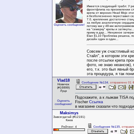
Имеется следующий трабл: У р
фронтфлипа на приземлении сл
крепа от верхних Head Mojo этого
я безболезненно переставил се
7.0, крепление достаточно ста
за любую аналогичную сердцеви
Оценить сообщение!
потому как у 48-ми килограммов
на "семерку" крепы и затянуты..
приму в дар... Ненужное зачерк
Elan EL10 Проблема решена, п
дизайн один в один...
Совсем уж счастливый ко
Стайл", в котором эти кр
после отсылки крепа про
фото, не знаю нюансов),
его, т.к. это был явный б
эта процедура, я так пон
Vlad18
Сообщение №134
, отправлено 01 
Новичок
(#16899)
Луцк
Подскажите, а к лыжам TISA по
Оценить
Fischer
Ссылка
сообщение!
в магазине сказали что подходи
Maksimys
Завсегдатай (#12191)
Киев
Рейтинг: 4
Сообщение №135
, отправ