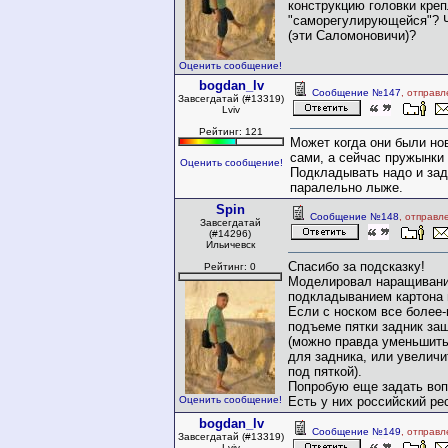
конструкцию головки кре
"саморегулирующейся"? Ч
(эти Саломоновичи)?
Оценить сообщение!
bogdan_lv
Сообщение №147
, отправл
Завсегдатай (#13319)
Lviv
Рейтинг: 121
Может когда они были но
сами, а сейчас пружынки
Оценить сообщение!
Подкладывать надо и зад
паралельно лыже.
Spin
Сообщение №148
, отправл
Завсегдатай
(#14296)
Ильичевск
Спасибо за подсказку!
Рейтинг: 0
Моделировал наращивани
подкладыванием картона п
Если с носком все более-
подъеме пятки задник за
(можно правда уменьшит
для задника, или увелич
под пяткой).
Попробую еще задать во
Оценить сообщение!
Есть у них российский ре
bogdan_lv
Сообщение №149
, отправл
Завсегдатай (#13319)
Lviv