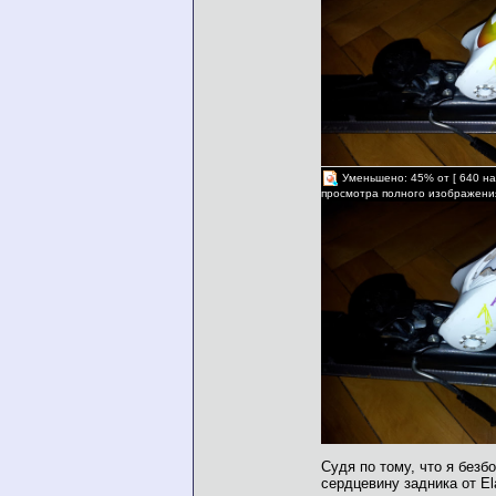
Уменьшено: 45% от [ 640 на
просмотра полного изображени
Судя по тому, что я безб
сердцевину задника от El