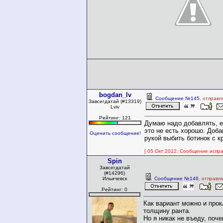
bogdan_lv
Сообщение №145
, отправл
Завсегдатай (#13319)
Lviv
Рейтинг: 121
Думаю надо добавлять, е
это не есть хорошо. Доба
Оценить сообщение!
рукой выбить ботинок с к
[ 05 Окт 2012: Сообщение испра
Spin
Завсегдатай
(#14296)
Ильичевск
Сообщение №146
, отправл
Рейтинг: 0
Как вариант можно и про
толщину ранта.
Но я никак не въеду, поч