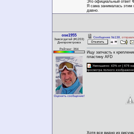
Это официальный ответ 
Я сама занималась этим 
давно.
ose1955
Сообщение №138
, отправ
Завсегдатай (#1203)
Днепропетровск
Рейтинг: 364
Ищу запчасть к креплени
пластину AFD
Уменьшено: 43% от [ 676 на
просмотра полного изображени
Оценить сообщение!
Хотя все видно из рисун