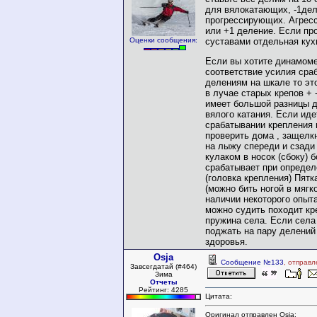
для вялокатающих, -1де
прогрессирующих. Агрес
или +1 деление. Если пр
суставами отдельная кух
Оценки сообщения:
Если вы хотите динамом
соответствие усилия сра
делениям на шкале то эт
в лучае старых крепов + 
имеет большой разницы 
вялого катания. Если иде
срабатывании крепления 
проверить дома , защелкн
на лыжу спереди и сзади 
кулаком в носок (сбоку) 
срабатывает при определ
(головка крепления) Пятк
(можно бить ногой в мягк
наличии некоторого опыт
можно судить походит кр
пружина села. Если села
поджать на пару делений
здоровья.
Osja
Сообщение №133
, отправл
Завсегдатай (#464)
Зима
Отчеты
Рейтинг: 4285
Цитата:
Оригинал отправлен Osja: