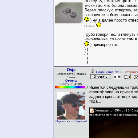
Andrey_S, смотрим фото "1
тиски так, что бы она лежа
Берем плоскую отвертку, за
наконечник с боку носка лы
) ну а далее просто отве
рычаг
Грубо говоря, если глянуть
наконечника, то носок там в
) примерно так:
) (
/ \
! !
! !
Osja
Сообщение №130
, отправл
Завсегдатай (#464)
Зима
Отчеты
Рейтинг: 4285
Имеется следующий трабл
фронтфлипа на приземле
заднего крепа от верхних
года...
Уменьшено: 45% от [ 640 на
просмотра полного изображени
Оценить сообщение!