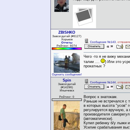
ZBISHKO
Завсегдатай (#6127)
Хорьков
Сообщение №143
, отправл
Отчеты
Рейтинг: 6074
Чего -то я не вижу механ
талии ....
) Или это ус
прокатных ?
Оценить сообщение!
Spin
Сообщение №144
, отправл
Завсегдатай
(#14296)
Ильичевск
Вопрос к знатокам.
Рейтинг: 0
Раньше не встречался с 
в которых высота "усов" 
регулируется вручную, а
производителя саморегул
(автоматически).
Купил ребенку б/у лыжи и
Усилие срабатывания выс