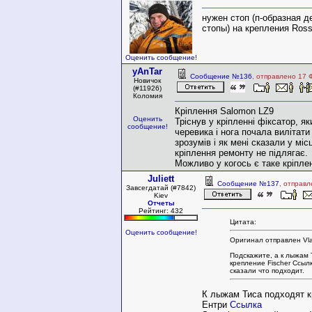
нужен стоп (п-образная 
стопы) на крепления Ross
Оценить сообщение!
yAnTar
Сообщение №136
, отправлено 17 
Новичок
(#11926)
Коломия
Кріплення Salomon LZ9
Оценить
Тріснув у кріпленні фіксатор, я
сообщение!
черевика і нога почала вилітати
зрозумів і як мені сказали у мі
кріплення ремонту не підлягає.
Можливо у когось є таке кріпле
Juliett
Сообщение №137
, отправ
Завсегдатай (#7842)
Kiev
Отчеты
Рейтинг: 432
Цитата:
Оценить сообщение!
Оригинал отправлен Vl
Подскажите, а к лыжам 
крепление Fischer Ссыл
сказали что подходит.
К лыжам Тиса подходят 
Ентри
Ссылка