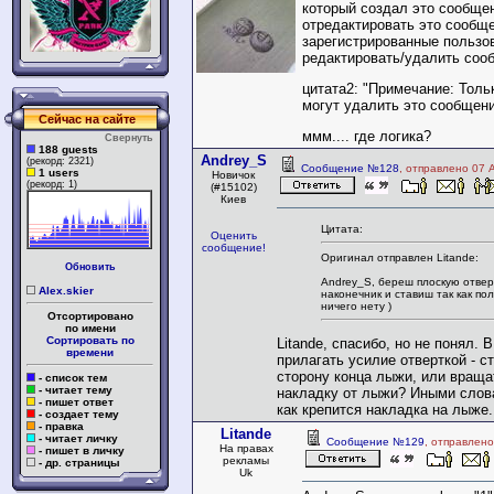
который создал это сообще
отредактировать это сообще
зарегистрированные пользо
редактировать/удалить соо
цитата2: "Примечание: Тол
могут удалить это сообщени
Сейчас на сайте
ммм.... где логика?
Свернуть
188 guests
Andrey_S
(рекорд: 2321)
Сообщение №128
, отправлено 07 
1 users
Новичок
(рекорд: 1)
(#15102)
Киев
Цитата:
Оценить
сообщение!
Оригинал отправлен Litande:
Обновить
Andrey_S, береш плоскую отвер
Alex.skier
наконечник и ставиш так как по
ничего нету )
Отсортировано
по имени
Сортировать по
Litande, спасибо, но не понял. 
времени
прилагать усилие отверткой - с
сторону конца лыжи, или враща
- список тем
- читает тему
накладку от лыжи? Иными слова
- пишет ответ
как крепится накладка на лыже.
- создает тему
- правка
Litande
- читает личку
Сообщение №129
, отправлено
На правах
- пишет в личку
рекламы
- др. страницы
Uk