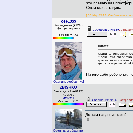
это плавающая платформа
Сломалась, гадина.
[ 06 Мар 2012: Сообщение испр
ose1955
Завсегдатай (#1203)
Днепропетровск
Сообщение №139
, отправ
Рейтинг: 364
Цитата:
Оригинал отправлен Os
У ребеночка после фро
приземлении сломался 
крепа от верхних Head M
Ничего себе ребеночек - 
Оценить сообщение!
ZBISHKO
Завсегдатай (#6127)
Хорьков
Отчеты
Сообщение №140
, отправл
Рейтинг: 6074
Да там пацанчик такой ...
!!!
Оценить сообщение!