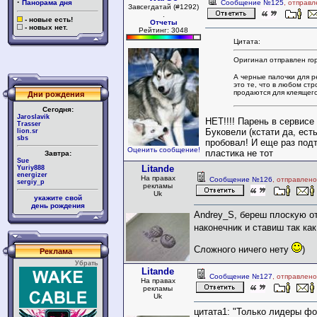
·
Панорама дня
Сообщение №125
, отправл
Завсегдатай (#1292)
.
- новые есть!
Отчеты
- новых нет.
Рейтинг: 3048
Цитата:
Оригинал отправлен rop
А черные палочки для р
это те, что в любом ст
продаются для клеящег
Дни рождения
Сегодня:
Jaroslavik
НЕТ!!!! Парень в сервис
Trasser
Буковели (кстати да, есть
lion.sr
sbs
пробовал! И еще раз подт
Оценить сообщение!
пластика не тот
Завтра:
Sue
Litande
Yuriy888
energizer
На правах
Сообщение №126
, отправлено
sergiy_p
рекламы
Uk
укажите свой
день рождения
Andrey_S, береш плоскую от
наконечник и ставиш так ка
Сложного ничего нету
)
Реклама
Убрать
Litande
Сообщение №127
, отправлено
На правах
рекламы
Uk
цитата1: "Только лидеры фо