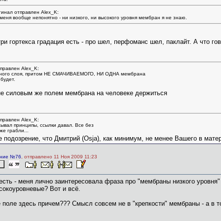
инал отправлен Alex_K:
меня вообще непонятно - ни низкого, ни высокого уровня мембран я не знаю.
ри гортекса градация есть - про шел, перфоманс шел, паклайт. А что гов
правлен Alex_K:
жного слоя, притом НЕ СМАЧИВАЕМОГО, НИ ОДНА мембрана
будет.
не силовым же полем мембрана на человеке держиться
правлен Alex_K:
сывал принципы, ссылки давал. Все без
 же грабли...
е подозрение, что Дмитрий (Osja), как минимум, не менее Вашего в матер
ние №76
, отправлено 11 Ноя 2009 11:23
есть - меня лично заинтересовала фраза про "мембраны низкого уровня" 
сокоуровневые? Вот и всё.
 поле здесь причем??? Смысл совсем не в "крепкости" мембраны - а в то