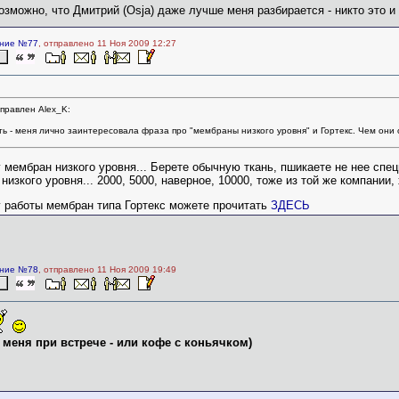
озможно,
что Дмитрий (Osja) даже лучше меня разбирается - никто это 
ние №77
, отправлено 11 Ноя 2009 12:27
правлен Alex_K:
ть - меня лично заинтересовала фраза про "мембраны низкого уровня" и Гортекс. Чем они 
 мембран низкого уровня... Берете обычную ткань, пшикаете не нее сп
изкого уровня... 2000, 5000, наверное, 10000, тоже из той же компании, х
 работы мембран типа Гортекс можете прочитать
ЗДЕСЬ
ние №78
, отправлено 11 Ноя 2009 19:49
с меня при встрече - или кофе с коньячком)