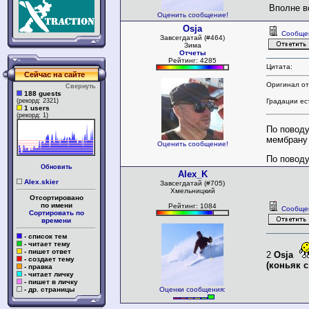
Вполне в
Оценить сообщение!
Osja
Сообще
Завсегдатай (#464)
Зима
Отчеты
Рейтинг: 4285
Цитата:
Сейчас на сайте
Оригинал от
Свернуть
188 guests
(рекорд: 2321)
Градации ес
1 users
(рекорд: 1)
По поводу
мембрану н
Оценить сообщение!
По поводу
Обновить
Alex_K
Alex.skier
Завсегдатай (#705)
Хмельницкий
Отсортировано
по имени
Рейтинг: 1084
Сообще
Сортировать по
времени
- список тем
- читает тему
- пишет ответ
2
Osja
- создает тему
(коньяк 
- правка
- читает личку
- пишет в личку
- др. страницы
Оценки сообщения: