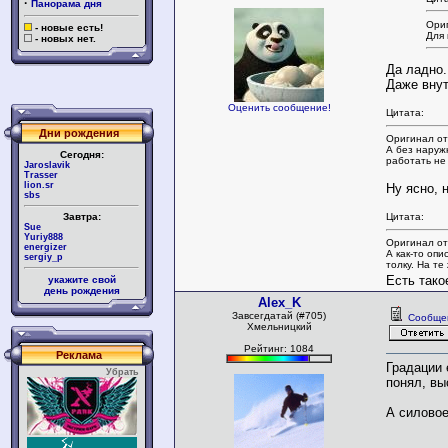
·
Панорама дня
Ориг
- новые есть!
Для 
- новых нет.
Да ладно.
Даже внут
Оценить сообщение!
Цитата:
Дни рождения
Оригинал от
А без нару
Сегодня:
работать не 
Jaroslavik
Trasser
lion.sr
Ну ясно, 
sbs
Завтра:
Цитата:
Sue
Yuriy888
Оригинал от
energizer
А как-то опи
sergiy_p
толку. На те
Есть тако
укажите свой
день рождения
Alex_K
Завсегдатай (#705)
Сообще
Хмельницкий
Рейтинг: 1084
Реклама
Градации 
Убрать
понял, вы
А силовое