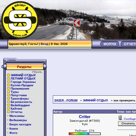
Здравствуй, Гость! |
Вход
| 8 Авг, 2026
ФОРУМ
ОТЧЕ
Разделы
Убрать
ЗИМНИЙ ОТДЫХ
ЛЕТНИЙ ОТДЫХ
Города Украины
Куплю-Продам
Проживание
Туры
Попутчики
Трансферы
SKIER - FORUM
»
ЗИМНИЙ ОТДЫХ
»
как проверить
Безопасность
Вейкбординг
Кайтинг
Автор
Тема: как п
Отчеты
·
Магазины
Critter
Сообще
·
Вебкамеры
Завсегдатай (#7366)
·
Kyiv
Бюро находок
·
Книги
Рейтинг: 274
·
Фото
Цита