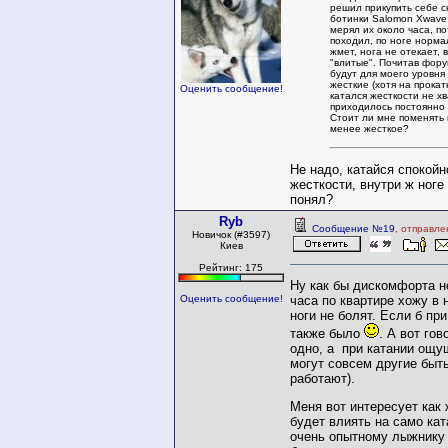
решил прикупить себе 
ботинки Salomon Xwave 
мерял их около часа, п
походил, по ноге норма
жмет, нога не отекает, 
"влитые". Почитав фору
будут для моего уровн
жесткие (хотя на прокат
Оценить сообщение!
катался жесткости не х
приходилось постоянно 
Стоит ли мне поменять 
менее жесткое?
Не надо, катайся спокойн
жесткости, внутри ж ноге 
понял?
Ryb
Сообщение №19
, отправле
Новичок (#3597)
Киев
Рейтинг: 175
Ну как бы дискомфорта н
часа по квартире хожу в 
Оценить сообщение!
ноги не болят. Если б пр
также было
. А вот гов
одно, а при катании ощу
могут совсем другие быт
работают).
Меня вот интересует как 
будет влиять на само ка
очень опытному лыжнику 