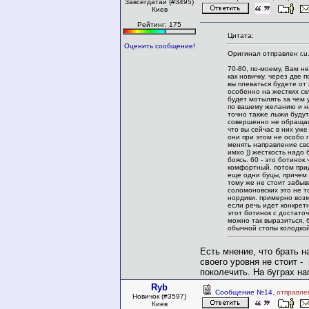
Завсегдатай (#3495)
Киев
Рейтинг: 175
Цитата:
Оценить сообщение!
Оригинал отправлен r.u.
70-80, по-моему, Вам н
как новичку. через две 
вы плеваться будете от
особенно на жестких ск
будет мотылять за чем 
по вашему желанию и н
точно также лыжи будут
совершенно не обращая
что вы сейчас в них уже
они при этом не особо 
менять направление св
имхо )) жесткость надо 
боясь. 60 - это ботинок
комфортный. потом прид
еще одни буцы, причем 
тому же не стоит забыв
соломоновских это не т
нордики. примерно воз
если речь идет конкрет
этот ботинок с достато
можно так выразиться,
обычной стопы колодкой
Есть мнение, что брать н
своего уровня не стоит -
поколечить. На буграх на
Ryb
Сообщение №14
, отправле
Новичок (#3597)
Киев