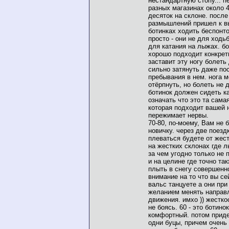
нестандартную стопу... п
разных магазинах около 
десяток на склоне. после
размышлений пришел к вы
ботинках ходить беспонто
просто - они не для ходь
для катания на лыжах. б
хорошо подходит конкретн
заставит эту ногу болеть
сильно затянуть даже по
пребывания в нем. нога м
отёрпнуть, но болеть не 
ботинок должен сидеть ка
означать что это та сама
которая подходит вашей н
пережимает нервы.
70-80, по-моему, Вам не 
новичку. через две поезд
плеваться будете от жес
на жестких склонах где 
за чем угодно только не
и на целине где точно та
плыть в снегу совершенн
внимание на то что вы се
вальс танцуете а они при
желанием менять направ
движения. имхо )) жестко
не боясь. 60 - это ботино
комфортный. потом приде
одни буцы, причем очень 