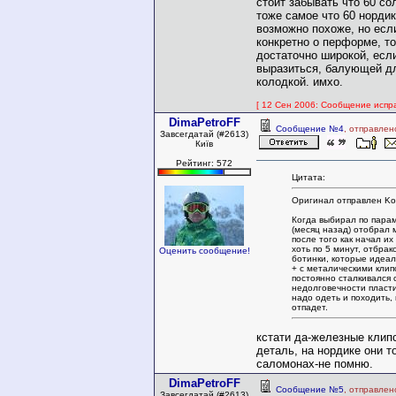
стоит забывать что 60 со
тоже самое что 60 норди
возможно похоже, но есл
конкретно о перформе, то
достаточно широкой, есл
выразиться, балующей д
колодкой. имхо.
[ 12 Сен 2006: Сообщение исправ
DimaPetroFF
Сообщение №4
, отправлен
Завсегдатай (#2613)
Київ
Рейтинг: 572
Цитата:
Оригинал отправлен Kot
Когда выбирал по пара
(месяц назад) отобрал 
после того как начал их
хоть по 5 минут, отбрак
Оценить сообщение!
ботинки, которые идеал
+ с металическими клип
постоянно сталкивался 
недолговечности пласт
надо одеть и походить,
отпадет.
кстати да-железные кли
деталь, на нордике они т
саломонах-не помню.
DimaPetroFF
Сообщение №5
, отправлен
Завсегдатай (#2613)