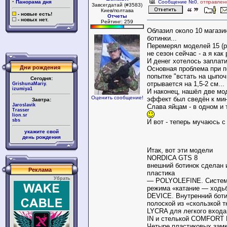
·
Панорама дня
Сообщение №0
, отправлен
Завсегдатай (#3583)
Киев/полтава
- новые есть!
Отчеты
- новых нет.
Рейтинг: 259
Облазил около 10 магазин
ботинки...
Перемерял моделей 15 (р
не сезон сейчас - а я как 
И денег хотелось заплати
Дни рождения
Основная проблема при п
попытке "встать на цыпоч
Сегодня:
отрывается на 1,5-2 см...
GrishunaMariy.
izumiya1
И наконец, нашёл две мо
Оценить сообщение!
эффект был сведён к мин
Завтра:
Jaroslavik
Слава яйцам - в одном и 
Trasser
lion.sr
sbs
И вот - теперь мучаюсь с
укажите свой
день рождения
Итак, вот эти модели
NORDICA GTS 8
внешний ботинок сделан 
Реклама
пластика
Убрать
— POLYOLEFINE. Систем
режима «катание — ход
DEVICE. Внутренний бот
полоской из «скользкой т
LYCRA для легкого входа
IN и стелькой COMFORT 
Четыре пластиковых замк