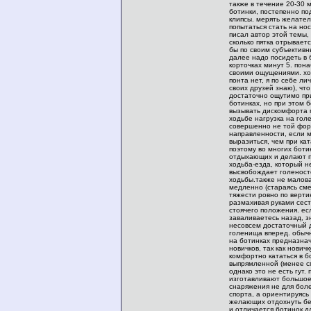
также в течение 20-30 
ботинки, постепенно по
клипсы. мерять желател
попытаться стать на нос
писал автор этой темы,
сколько пятка отрываетс
бы по своим субъектив
далее надо посидеть в 
корточках минут 5. пон
своими ощущениями. хо
понта нет, я по себе лич
своих друзей знаю), что
достаточно ощутимо пр
ботинках, но при этом 
вызывать дискомфорта п
ходьбе нагрузка на гол
совершенно не той фо
направленности, если 
выразиться, чем при ка
поэтому во многих боти
отдыхающих и делают 
ходьба-езда, который н
высвобождает голеност
ходьбы.также не малов
медленно (стараясь см
тяжести ровно по вертик
размахивая руками сест
стоячего положения. ес
заваливаетесь назад, з
несовсем достаточный д
голенища вперед. обыч
на ботинках предназна
новичков, так как нович
комфортно кататься в б
выпрямленной (менее сп
однако это не есть гут.
изготавливают большое
снаряжения не для бол
спорта, а ориентируясь
желающих отдохнуть бе
и отличается ботинок д