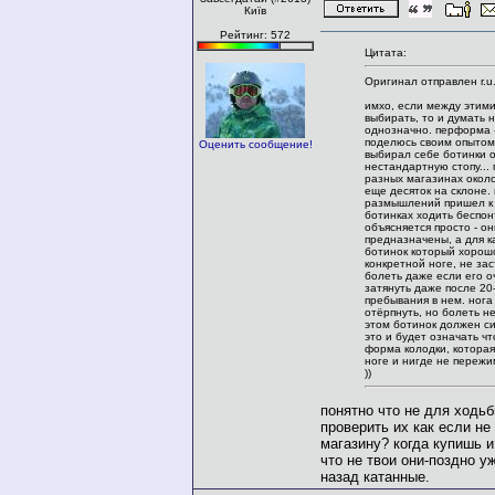
Київ
Рейтинг: 572
Цитата:
Оригинал отправлен r.u.
имхо, если между этим
выбирать, то и думать 
однозначно. перформа -
поделюсь своим опытом
Оценить сообщение!
выбирал себе ботинки 
нестандартную стопу...
разных магазинах окол
еще десяток на склоне.
размышлений пришел к в
ботинках ходить беспон
объясняется просто - о
предназначены, а для к
ботинок который хорош
конкретной ноге, не зас
болеть даже если его о
затянуть даже после 20
пребывания в нем. нога
отёрпнуть, но болеть н
этом ботинок должен си
это и будет означать чт
форма колодки, котора
ноге и нигде не пережи
))
понятно что не для ходьб
проверить их как если не
магазину? когда купишь 
что не твои они-поздно у
назад катанные.