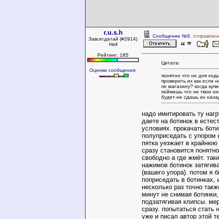
r.u.s.h
Сообщение №6
, отправлен
Завсегдатай (#2914)
Hell
Рейтинг: 185
Цитата:
Оценки сообщения:
понятно что не для ходь
проверить их как если н
по магазину? когда куп
поймешь что не твои он
будет-не сдашь их наза
надо имитировать ту нагр
даете на ботинок в естес
условиях. прокачать боти
полуприседать с упором 
пятка уезжает в крайнюю
сразу становится понятно
свободно а где жмёт. так
нажимов ботинок затягива
(вашего упора). потом я 
поприседать в ботинках, 
несколько раз точно такж
минут не снимая ботинки,
подзатягивая клипсы. ме
сразу. попытаться стать 
уже и писал автор этой т