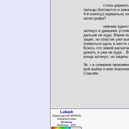
стопа держиться п
пальцы болтаются и зажа
4-й клипсы) нормально ли
катастрофа?
нижнию единствен
затянул в дмашних услов
дальше не куда. Верне е
зацеп, но пластик уже вы
появиться щель в месте 
Боюсь что зимой раската
дожать а уже не куда... 
конца затянул, но зацепы
Ув. г-а скиеряне прокоме
мой выбор и мои опасени
Спасибо.
Lukash
Завсегдатай (#3583)
Киев/полтава
Отчеты
Рейтинг: 259