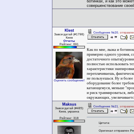
ботинках, и как это може
совершенствование своей
Klest
Сообщение №20
, отправле
Завсегдатай (#1798)
Киев
Отчеты
Рейтинг: 691
Как по мне, лыжа и ботино
примерно одного уровня, с
достаточного опыта(уровня
полностью использовать те
характеристики экипировки
переплачиваешь, фактическ
не пользуешься. Ну и более
Оценить сообщение!
оборудование более требов
катающемуся, меньше "прощ
и риск травмироваться, либ
окружающих, увеличиваетс
Maksus
Сообщение №21
, отправле
Завсегдатай (#485)
Киев, украина
Рейтинг: 318
Цитата:
Оригинал отправлен Pe