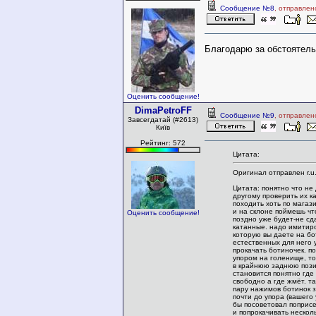
Сообщение №8
, отправлен
Благодарю за обстоятель
Оценить сообщение!
DimaPetroFF
Сообщение №9
, отправлен
Завсегдатай (#2613)
Київ
Рейтинг: 572
Цитата:
Оригинал отправлен r.u.
Цитата: понятно что не 
другому проверить их ка
походить хоть по магаз
и на склоне поймешь чт
Оценить сообщение!
поздно уже будет-не сд
катанные. надо имитиро
которую вы даете на бо
естественных для него 
прокачать ботиночек. п
упором на голенище, то
в крайнюю заднюю пози
становится понятно где
свободно а где жмёт. т
пару нажимов ботинок з
почти до упора (вашего 
бы посоветовал поприсе
и попрокачивать нескол