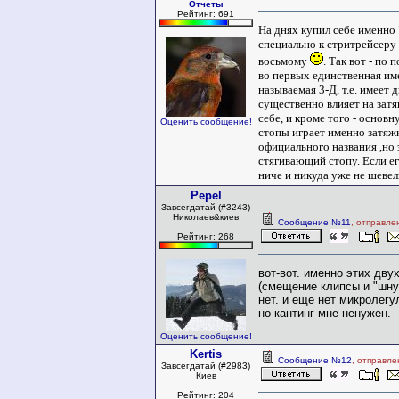
Отчеты
Рейтинг: 691
На днях купил себе именно 
специально к стритрейсеру
восьмому
. Так вот - по
во первых единственная им
называемая 3-Д, т.е. имеет 
существенно влияет на затя
себе, и кроме того - основн
Оценить сообщение!
стопы играет именно затяжка
официального названия ,но
стягивающий стопу. Если ег
ниче и никуда уже не шевел
Pepel
Завсегдатай (#3243)
Николаев&киев
Сообщение №11
, отправле
Рейтинг: 268
вот-вот. именно этих дву
(смещение клипсы и "шну
нет. и еще нет микролегу
но кантинг мне ненужен.
Оценить сообщение!
Kertis
Сообщение №12
, отправле
Завсегдатай (#2983)
Киев
Рейтинг: 204