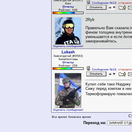
Завсегдатай (#3187)
Сообщение №23
, отправле
Kiev
Отчеты
Рейтинг: 546
2Ryb
Правильно Вам сказали,п
феном толщина внутренн
уменьшается и если боти
заморачивайтесь.
Оценить сообщение!
Lukash
Завсегдатай (#3583)
Киев/полтава
Отчеты
Рейтинг: 259
Сообщение №24
, отправле
Купил себе таки Нордику.
Сижу перед компом в них.
Термоформирую помалень
Оценить сообщение!
С
Все время: Киевское время
Переход на: