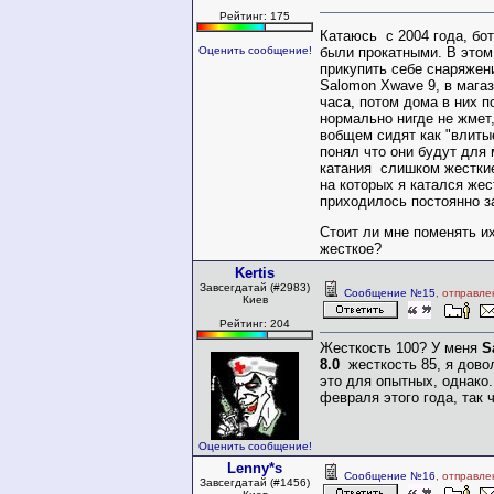
Рейтинг: 175
Катаюсь с 2004 года, бо
были прокатными. В этом
Оценить сообщение!
прикупить себе снаряжен
Salomon Xwave 9, в мага
часа, потом дома в них п
нормально нигде не жмет,
вобщем сидят как "влиты
понял что они будут для 
катания слишком жесткие
на которых я катался жес
приходилось постоянно за
Стоит ли мне поменять их
жесткое?
Kertis
Завсегдатай (#2983)
Сообщение №15
, отправле
Киев
Рейтинг: 204
Жесткость 100? У меня
S
8.0
жесткость 85, я дово
это для опытных, однако.
февраля этого года, так 
Оценить сообщение!
Lenny*s
Сообщение №16
, отправле
Завсегдатай (#1456)