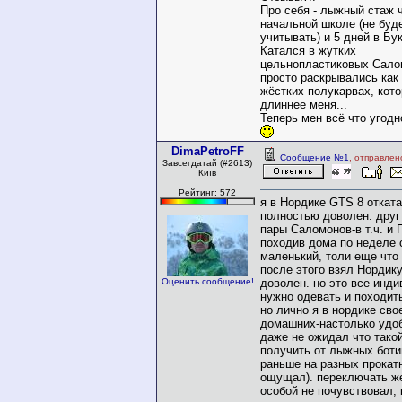
Про себя - лыжный стаж ч
начальной школе (не буд
учитывать) и 5 дней в Бук
Катался в жутких
цельнопластиковых Сало
просто раскрывались как 
жёстких полукарвах, кот
длиннее меня...
Теперь мен всё что угодн
DimaPetroFF
Сообщение №1
, отправлен
Завсегдатай (#2613)
Київ
Рейтинг: 572
я в Нордике GTS 8 откат
полностью доволен. друг
пары Саломонов-в т.ч. и 
походив дома по неделе 
маленький, толи еще что 
после этого взял Нордику
Оценить сообщение!
доволен. но это все инди
нужно одевать и походит
но лично я в нордике сво
домашних-настолько удоб
даже не ожидал что так
получить от лыжных боти
раньше на разных прокатн
ощущал). переключать же
особой не почувствовал, 