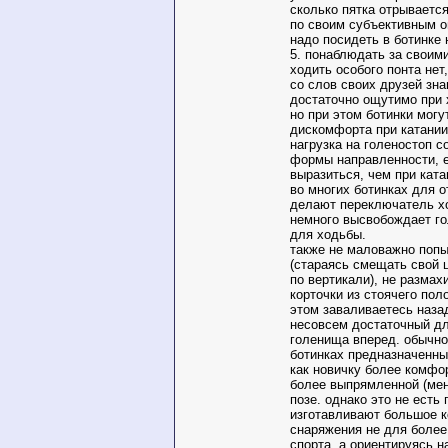
сколько пятка отрывается
по своим субъективным 
надо посидеть в ботинке 
5. понаблюдать за свои
ходить особого понта нет,
со слов своих друзей зна
достаточно ощутимо при 
но при этом ботинки могу
дискомфорта при катании
нагрузка на голеностоп с
формы направленности, 
выразиться, чем при ката
во многих ботинках для 
делают переключатель хо
немного высвобождает го
для ходьбы.
также не маловажно поп
(стараясь смещать свой 
по вертикали), не размах
корточки из стоячего пол
этом заваливаетесь назад
несовсем достаточный дл
голенища вперед. обычно
ботинках предназначенны
как новичку более комфор
более выпрямленной (мен
позе. однако это не есть 
изготавливают большое 
снаряжения не для более
спорта, а ориентируясь 