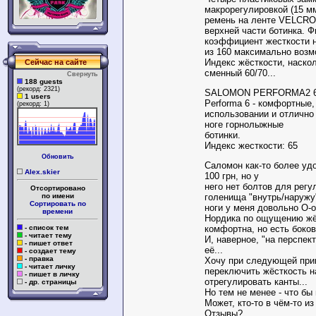
макрорегулировкой (15 м
ремень на ленте VELCRO
верхней части ботинка. 
коэффициент жесткости 
из 160 максимально возм
Индекс жёсткости, наскол
Сейчас на сайте
сменный 60/70...
Свернуть
188 guests
(рекорд: 2321)
SALOMON PERFORMA2 
1 users
Performa 6 - комфортные,
(рекорд: 1)
использовании и отлично
ноге горнолыжные
ботинки.
Индекс жесткости: 65
Обновить
Саломон как-то более уд
Alex.skier
100 грн, но у
него нет болтов для регу
Отсортировано
голенища "внутрь/наружу"
по имени
Сортировать по
ноги у меня довольно О-о
времени
Нордика по ощущению жёс
комфортна, но есть боков
- список тем
- читает тему
И, наверное, "на перспек
- пишет ответ
её...
- создает тему
- правка
Хочу при следующей при
- читает личку
переключить жёсткость на
- пишет в личку
отрегулировать канты...
- др. страницы
Но тем не менее - что бы
Может, кто-то в чём-то из
Отзывы?..