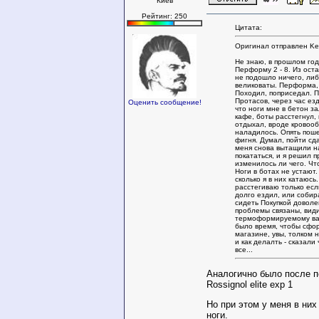
Киев
Рейтинг: 250
Цитата:
Оригинал отправлен Ker
Не знаю, в прошлом год
Перформу 2 - 8. Из ост
не подошло ничего, ли
великоваты. Перформа,
Походил, поприседал. П
Протасов, через час ез
Оценить сообщение!
что ноги мне в бетон з
кафе, боты расстегнул, 
отдыхал, вроде кровоо
наладилось. Опять поше
фигня. Думал, пойти сда
меня снова вытащили н
покататься, и я решил п
изменилось ли чего. Чт
Ноги в ботах не устают
сколько я в них катаюсь
расстегиваю только ес
долго ездил, или собир
сидеть Покупкой доволе
проблемы связаны, види
термоформируемому ва
было время, чтобы сфо
магазине, увы, толком 
и как делалть - сказали
все...
Аналогично было после п
Rossignol elite exp 1
Но при этом у меня в них
ноги.