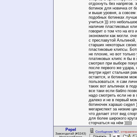
отдохнуть без напрягов. 
ботинок для новичка от б
и выше уровня, а совсем 
подобных ботинках лучше
учиться ))) это небольшо
наличие пластиковых кли
говорит о том что на его 
экономили как могли. оче
с преславутой Альпиной,
старших некоторых своих
пластиковые клипсы. Бот
не плохие, но вот только 
платиковых клипс я бы в 
смотрел при выборе поку
после первого же удара, 
внутри идет стальная рам
остается, и ботинком мо
пользоваться. я сам лич
таких вот альпинах в под
все таки если бабло позв
надо смотреть если не в 
далеко и не в первый мом
ботиночек харашо сидел 
мегариспект за низкие це
что делает этот вид спо
для более широкого кру
сторчаться на нём ))))))
Pepel
Сообщение №7
, отправлен
Завсегдатай (#3243)
Николаев&киев