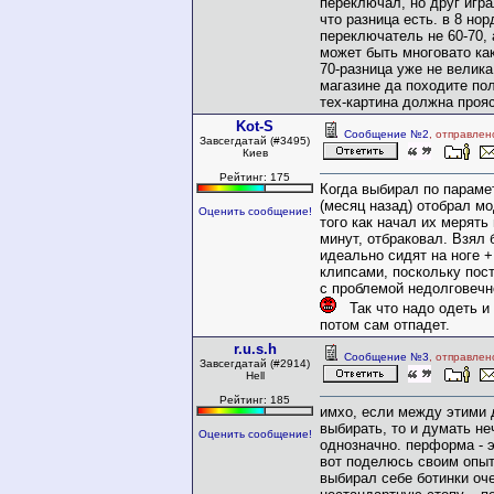
переключал, но друг игра
что разница есть. в 8 но
переключатель не 60-70, 
может быть многовато как
70-разница уже не велика
магазине да походите пол
тех-картина должна проя
Kot-S
Сообщение №2
, отправлен
Завсегдатай (#3495)
Киев
Рейтинг: 175
Когда выбирал по параме
(месяц назад) отобрал мо
Оценить сообщение!
того как начал их мерять 
минут, отбраковал. Взял 
идеально сидят на ноге 
клипсами, поскольку пос
с проблемой недолговечн
Так что надо одеть и 
потом сам отпадет.
r.u.s.h
Сообщение №3
, отправлен
Завсегдатай (#2914)
Hell
Рейтинг: 185
имхо, если между этими
выбирать, то и думать не
Оценить сообщение!
однозначно. перформа - э
вот поделюсь своим опыт
выбирал себе ботинки оч