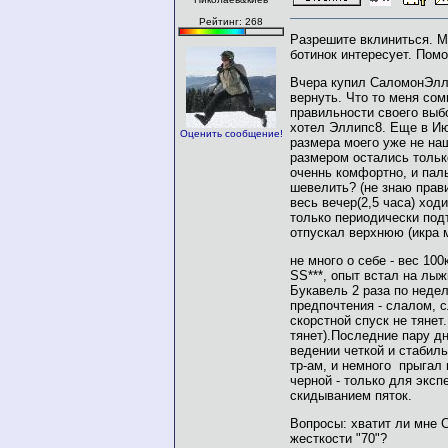
Рейтинг: 268
Разрешите вклиниться. 
ботинок интересует. Помо
Вчера купил СаломонЭлл
вернуть. Что то меня сом
правильности своего выб
хотел Эллипс8. Еще в И
Оценить сообщение!
размера моего уже не наш
размером остались только
оченнь комфортно, и пал
шевелить? (не знаю прав
весь вечер(2,5 часа) ход
только периодически под
отпускал верхнюю (икра 
не много о себе - вес 100
SS***, опыт встал на лы
Букавель 2 раза по недел
предпочтения - слалом, с
скорстной спуск не тянет
тянет).Последние пару д
ведении четкой и стабил
тр-ам, и немного прыгал 
черной - только для эксп
скидыванием пяток.
Вопросы: хватит ли мне 
жесткости "70"?