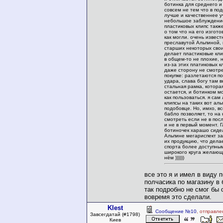
ботинка для среднего и
совсем не тем что в по
лучше и качественнее уч
небольшое заблуждени
пластиковых клипс такж
о том что на его изгот
как могли. очень извест
преславутой Альпиной, 
старших некоторых сво
делает пластиковые кли
в общем-то не плохие, н
из-за этих платиковых к
даже сторону не смотр
покупке: разлетаются п
удара, слава богу там 
стальная рамка, которая
остается, и ботинком м
как пользоваться. я сам
клипсы на таких вот аль
подобовце. Но, имхо, вс
бабло позволяет, то на
смотреть если не в пос
и не в первый момент. 
ботиночек харашо сидел
Альпине мегариспект за
их продукцию, что дела
спорта более доступны
широкого круга желающ
нём ))))))
все это я и имел в виду 
полчасика по магазину в 
так подробно не смог бы 
вовремя это сделали.
Klest
Сообщение №10
, отправле
Завсегдатай (#1798)
Киев