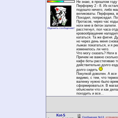
Не знаю, в прошлом году
Перформу 2 - 8. Из остал
подошло ничего, либо ма
великоваты. Перформа, в
Походил, поприседал. По
Протасов, через час езды
ноги мне в бетон залили.
Оценить сообщение!
расстегнул, пол часа отд
кровообращение наладил
кататься. Та же фигня. Д
но через день меня снов
лыжах покататься, и я ре
изменилось ли чего.
Что могу сказать? Ноги в
Причем не важно сколько 
кафе боты расстегиваю т
действительно долго езд
долго сидеть
Покупкой доволен. А все
видимо, с тем, что тер
валенку нужно было врем
сформироваться. В магаз
объяснили что и как дела
походить и все...
Kot-S
Сообщение №13
, отправле