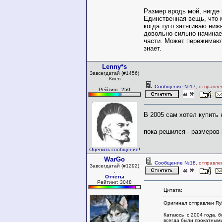
Размер вродь мой, нигде 
Единственная вещь, что 
когда туго затягиваю ниж
довольно сильно начинае
части. Может пережимают
знает.
Lenny*s
Завсегдатай (#1456)
Киев
Сообщение №17
, отправле
Рейтинг: 250
В 2005 сам хотел купить 
пока решился - размеров
Оценить сообщение!
WarGo
Сообщение №18
, отправле
Завсегдатай (#1292)
.
Отчеты
Рейтинг: 3048
Цитата:
Оригинал отправлен Ry
Катаюсь с 2004 года, б
всегда были прокатными