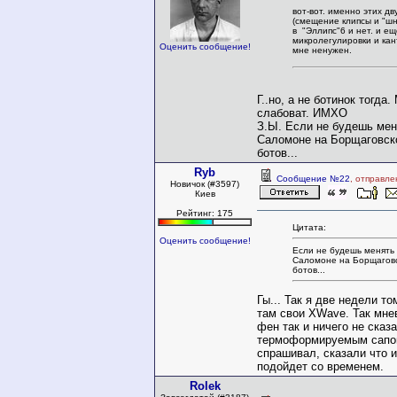
вот-вот. именно этих д
(смещение клипсы и "шн
в "Эллипс"6 и нет. и ещ
микролегулировки и кан
Оценить сообщение!
мне ненужен.
Г..но, а не ботинок тогда.
слабоват. ИМХО
З.Ы. Если не будешь мен
Саломоне на Борщаговск
ботов...
Ryb
Сообщение №22
, отправле
Новичок (#3597)
Киев
Рейтинг: 175
Цитата:
Оценить сообщение!
Если не будешь менять 
Саломоне на Борщаговс
ботов...
Гы... Так я две недели т
там свои XWave. Так мне
фен так и ничего не сказа
термоформируемым сапог
спрашивал, сказали что и
подойдет со временем.
Rolek