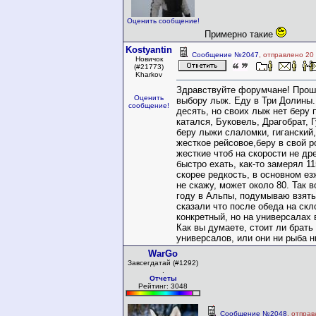
Оценить сообщение!
Примерно такие
Kostyantin
Сообщение №2047
, отправлено 20
Новичок
(#21773)
Kharkov
Здравствуйте форумчане! Прош
Оценить
выбору лыж. Еду в Три Долины.
сообщение!
десять, но своих лыж нет беру п
катался, Буковель, Драгобрат, 
беру лыжи слаломки, гиганский,
жесткое рейсовое,беру в свой р
жесткие чтоб на скорости не др
быстро ехать, как-то замерял 11
скорее редкость, в основном ез
не скажу, может около 80. Так в
году в Альпы, подумываю взять
сказали что после обеда на скл
конкретный, но на универсалах 
Как вы думаете, стоит ли брать 
универсалов, или они ни рыба н
WarGo
Завсегдатай (#1292)
.
Отчеты
Рейтинг: 3048
Сообщение №2048
, отпра