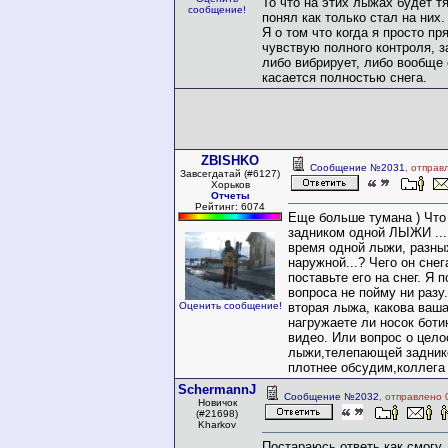
То что на этих лыжах будет т
сообщение!
понял как только стал на них.
Я о том что когда я просто пр
чувствую полного контроля, 
либо вибрирует, либо вообще 
касается полностью снега.
ZBISHKO
Сообщение №2031
, отправ
Завсегдатай (#6127)
Хорьков
Отчеты
Рейтинг: 6074
Еще больше тумана ) Что 
задником одной ЛЫЖИ ...
время одной лыжи, разных
наружной...? Чего он снег
поставьте его на снег. Я 
вопроса не пойму ни разу.
Оценить сообщение!
вторая лыжа, какова ваша
нагружаете ли носок боти
видео. Или вопрос о цело
лыжи,телепающей заднико
плотнее обсудим,коллега 
SchermannJ
Сообщение №2032
, отправлено 
Новичок
(#21698)
Kharkov
Постараюсь ответь как смогу,