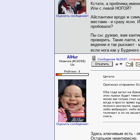
Кстати, а проблема име
Или с левой НОГОЙ?
Оценить сообщение!
Айслантики вроде ж сим
местами - и сразу ясно. 
пробовали?
Пы сы: думаю, вам кантин
проверить. Такие лапти, 
ведении и так рыскают - 
если нога как у Буденого
AlHur
Сообщение №2037
, отпра
Новичок (#19298)
Ua
Рейтинг: 4
Цитата:
Оригинал отправлен Sc
Оба года катал на буков
этих лыжах будет тяжело
понял как только стал н
когда я просто прямо ед
полного контроля, задн
либо вибрирует, либо в
телепает и он не касае
снега.
Оценить сообщение!
Здесь ключевым есть - об
Остальное неинтересно.