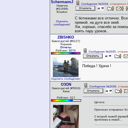
SchermannJ
Сообщение №2034
, отправлено 
Новичок
(#21698)
Kharkov
С ботинками все отлично. Все
Оценить
прямой, на дуге все окей.
сообщение!
Хм, хорошо, спасибо за помо
взять пару уроков..
ZBISHKO
Завсегдатай (#6127)
Хорьков
Отчеты
Рейтинг: 6074
Сообщение №2035
, отправ
Победа ! Удачи !
Оценить сообщение!
O3ON
Сообщение №2036
, отпра
Завсегдатай (#5916)
Киев
Рейтинг: 617
Цитата:
Оригинал отправлен Sc
С второй лыжей (правой
проблема в левой...