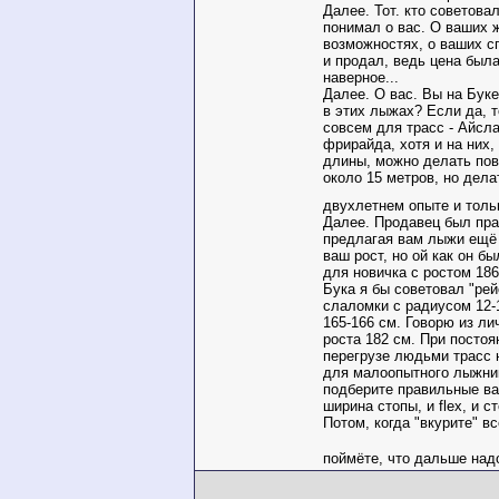
Далее. Тот. кто советова
понимал о вас. О ваших 
возможностях, о ваших с
и продал, ведь цена был
наверное...
Далее. О вас. Вы на Буке
в этих лыжах? Если да, 
совсем для трасс - Айсл
фрирайда, хотя и на них,
длины, можно делать по
около 15 метров, но дела
двухлетнем опыте и толь
Далее. Продавец был пра
предлагая вам лыжи ещё
ваш рост, но ой как он бы
для новичка с ростом 186
Бука я бы советовал "ре
слаломки с радиусом 12-
165-166 см. Говорю из ли
роста 182 см. При постоя
перегрузе людьми трасс н
для малоопытного лыжник
подберите правильные вам
ширина стопы, и flex, и с
Потом, когда "вкурите" в
поймёте, что дальше над