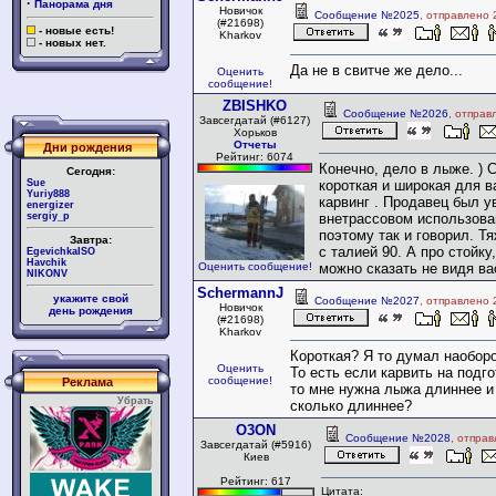
·
Панорама дня
Новичок
Сообщение №2025
, отправлено 
(#21698)
- новые есть!
Kharkov
- новых нет.
Да не в свитче же дело...
Оценить
сообщение!
ZBISHKO
Сообщение №2026
, отправ
Завсегдатай (#6127)
Хорьков
Отчеты
Дни рождения
Рейтинг: 6074
Конечно, дело в лыже. ) 
Сегодня:
Sue
короткая и широкая для в
Yuriy888
карвинг . Продавец был у
energizer
sergiy_p
внетрассовом использова
поэтому так и говорил. Т
Завтра:
с талией 90. А про стойку
EgevichkaISO
Havchik
Оценить сообщение!
можно сказать не видя вас
NIKONV
SchermannJ
укажите свой
Сообщение №2027
, отправлено 
Новичок
день рождения
(#21698)
Kharkov
Короткая? Я то думал наоборо
Оценить
То есть если карвить на подг
сообщение!
Реклама
то мне нужна лыжа длиннее и 
Убрать
сколько длиннее?
O3ON
Сообщение №2028
, отпра
Завсегдатай (#5916)
Киев
Рейтинг: 617
Цитата: