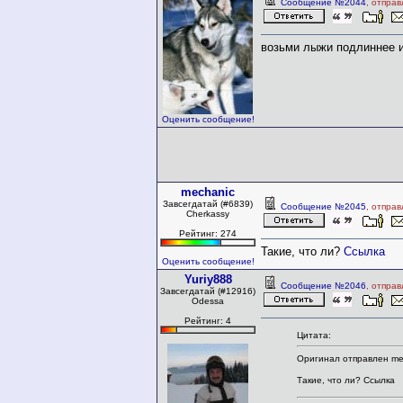
Сообщение №2044
, отпра
возьми лыжи подлиннее 
Оценить сообщение!
mechanic
Завсегдатай (#6839)
Сообщение №2045
, отпра
Cherkassy
Рейтинг: 274
Такие, что ли?
Ссылка
Оценить сообщение!
Yuriy888
Сообщение №2046
, отпра
Завсегдатай (#12916)
Odessa
Рейтинг: 4
Цитата:
Оригинал отправлен me
Такие, что ли? Ссылка