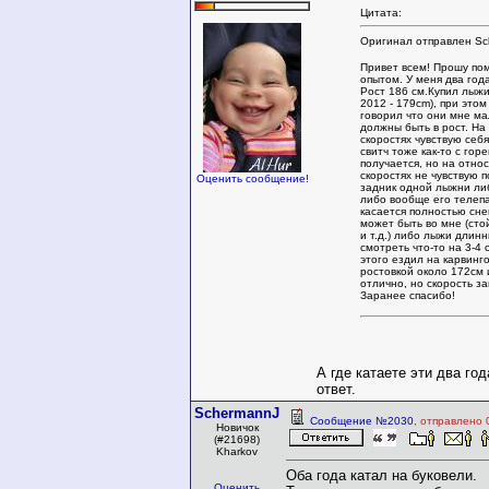
Цитата:
Оригинал отправлен Sc
Привет всем! Прошу по
опытом. У меня два год
Рост 186 см.Купил лыжи (
2012 - 179cm), при это
говорил что они мне ма
должны быть в рост. На
скоростях чувствую себя
свитч тоже как-то с гор
получается, но на отно
скоростях не чувствую п
Оценить сообщение!
задник одной лыжни ли
либо вообще его телепа
касается полностью сн
может быть во мне (сто
и т.д.) либо лыжи длин
смотреть что-то на 3-4 
этого ездил на карвинг
ростовкой около 172см 
отлично, но скорость з
Заранее спасибо!
А где катаете эти два го
ответ.
SchermannJ
Сообщение №2030
, отправлено 
Новичок
(#21698)
Kharkov
Оба года катал на буковели.
Оценить