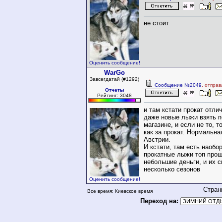
не стоит
Оценить сообщение!
WarGo
Завсегдатай (#1292)
.
Сообщение №2049
, отпра
Отчеты
Рейтинг: 3048
и там кстати прокат отли
даже новые лыжи взять п
магазине, и если не то, т
как за прокат. Нормальна
Австрии.
И кстати, там есть наобор
прокатные лыжи топ прош
небольшие деньги, и их с
несколько сезонов
Оценить сообщение!
Стран
Все время: Киевское время
Переход на: