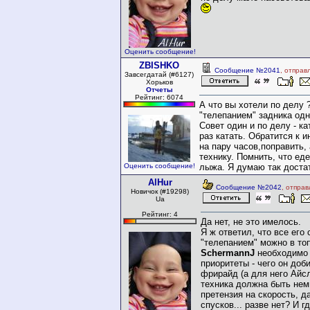
Оценить сообщение!
ZBISHKO
Сообщение №2041
, отправ
Завсегдатай (#6127)
Хорьков
Отчеты
Рейтинг: 6074
А что вы хотели по делу 
"телепанием" задника одно
Совет один и по делу - ка
раз катать. Обратится к и
на пару часов,поправить,
технику. Помнить, что еде
Оценить сообщение!
лыжа. Я думаю так доста
AlHur
Сообщение №2042
, отпра
Новичок (#19298)
Ua
Рейтинг: 4
Да нет, не это имелось.
Я ж ответил, что все его 
"телепанием" можно в топ
SchermannJ
необходимо 
приоритеты - чего он доб
фрирайд (а для него Айсл
техника должна быть нем
претензия на скорость, д
спусков... разве нет? И г