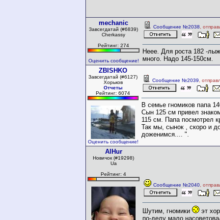
mechanic
Сообщение №2038
, отпра
Завсегдатай (#6839)
Cherkassy
Рейтинг: 274
Неее. Для роста 182 -лы
много. Надо 145-150см.
Оценить сообщение!
ZBISHKO
Завсегдатай (#6127)
Сообщение №2039
, отправ
Хорьков
Отчеты
Рейтинг: 6074
В семье гномиков папа 14
Сын 125 см привел знако
115 см. Папа посмотрел к
Так мы, сынок , скоро и 
доженимся.... ".
Оценить сообщение!
AlHur
Новичок (#19298)
Ua
Рейтинг: 4
Сообщение №2040
, отпра
Шутим, гномики
эт хор
по-делу мало насоветова