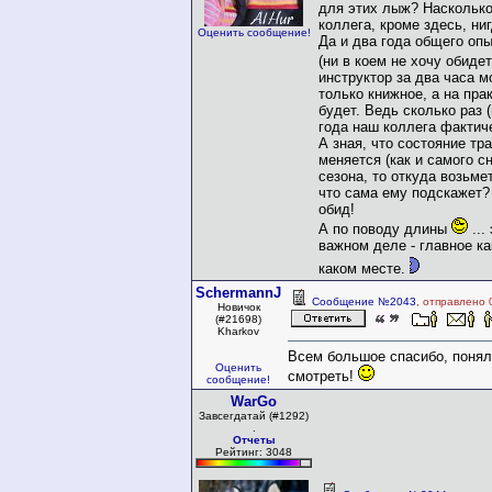
для этих лыж? Насколько
коллега, кроме здесь, ниг
Оценить сообщение!
Да и два года общего опы
(ни в коем не хочу обиде
инструктор за два часа м
только книжное, а на пра
будет. Ведь сколько раз (
года наш коллега фактич
А зная, что состояние тр
меняется (как и самого сн
сезона, то откуда возьмет
что сама ему подскажет? 
обид!
А по поводу длины
...
важном деле - главное ка
каком месте.
SchermannJ
Сообщение №2043
, отправлено 
Новичок
(#21698)
Kharkov
Всем большое спасибо, понял
Оценить
смотреть!
сообщение!
WarGo
Завсегдатай (#1292)
.
Отчеты
Рейтинг: 3048