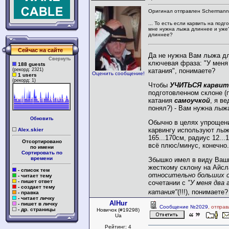
Оригинал отправлен Schermann
... То есть если карвить на под
мне нужна лыжа длиннее и уже?
длиннее?
Сейчас на сайте
Да не нужна Вам лыжа дл
Свернуть
ключевая фраза: "У меня
188 guests
(рекорд: 2321)
катания", понимаете?
Оценить сообщение!
1 users
(рекорд: 1)
Чтобы
УЧИТЬСЯ карвит
подготовленном склоне (п
катания
самоучкой
, я в
понял?) - Вам нужна лы
Обновить
Обычно в целях упрощен
карвингу используют лыж
Alex.skier
165...170см, радиус 12...1
Отсортировано
всё плюс/минус, конечно.
по имени
Сортировать по
времени
Збышко имел в виду Ваши
жесткому склону на Айсл
- список тем
относительно больших 
- читает тему
- пишет ответ
сочетании с
"У меня два
- создает тему
катания"
(!!!), понимаете
- правка
- читает личку
AlHur
- пишет в личку
Сообщение №2029
, отпра
- др. страницы
Новичок (#19298)
Ua
Рейтинг: 4