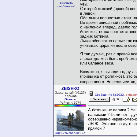
Оценить
увы.
сообщение!
С второй лыжней (правой) все
в левой.
Обе лыжи полностью стоят на
Во время описанной проблемы
с наклоном вперед, давлю го
ботинков, пятка соответствен
задник ботинка.
Лыжи абсолютно целые так ка
учитываю царапин после сезо
Я так думаю, раз с правой все
лыжах должна быть проблема,
или балансе веса..
Возможно, я выводил одну л
(привычка от ролликов), это 
скорее всего. Но если честно
ZBISHKO
Завсегдатай (#6127)
Сообщение №2033
, отправ
Хорьков
Отчеты
Рейтинг: 6074
А ботинки не велики ? Не
пальцами ? Если нет - д
совершенно неравномерно
ЛЫЖ . Это все на дуге пр
прямой ?
Оценить сообщение!