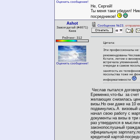
Оценить сообщение!
Не, Сергей!
Ты меня таки убедил! Ник
посредников!
Ashot
Сообщение №23
, отправле
Завсегдатай (#4671)
Киев
Рейтинг: 312
Цитата:
Эти профессионалы не
рекомендованы Чесла
Кстати, летом о визово
встречала упоминаний,
Оценить сообщение!
очереди в самом посоль
занятость их телефоно
посольства тоже не фо
информативности
Чеслав пытался договор
Еременко,что-бы за счет
желающих снизилась цен
визы.Но они даже на 10 е
подвинулись.А визовый 
начал свою работу с мар
документы на визы в три
раз утвердился в мысли-
законопослушный гражда
официальную зарплату,п
кредитной картой-посред