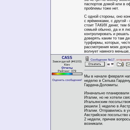
паспортов домой или в оф
проблемы тоже нет.
С одной стороны, оно ко
с ярёменками, с другой - 
стоит ТАКИХ денег, тем б
семьей обычно, да и я л
контролировать и решать 
доверять каким то там де
турфирмы, которых, честн
рассмотрения моих докум
волнует намного меньше,
CASS
Сообщение №17
, отправле
Завсегдатай (#4103)
Kiev
Отчеты
Рейтинг: 379
Мы в начале февраля на
неделю в Сельва Гардену
Оценить сообщение!
Гардена-Доломиты.
Изначально планировали 
Италии, но не хотели свя
Итальянским посольством
решили 1 неделю в Австр
Италии. Отправились в у
Австрийское посольство 
2 недели, причем вопрос
возникали.