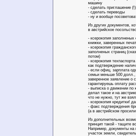
машину
- сделать приглашение (!)
- сделать переводы
- ну и вообще посоветова
Из других документов, к
в австрийское посольство
- ксерокопия заполненых
книжки, заверенных печ
- ксерокопия гражданског
заполненых страниц (сказ
потом)
- ксерокопия техпаспорта
как подтверждение налич
- если офиц. зарплата од
семьи меньше 500 долл.,
заверенное заявление о с
гарантируешь оплату рас
- выписка о движении по 
делал такое и на австрию
что не нужно, тут же взял
- ксерокопия кредитки! да 
- факс подтверждения бр
(а в австрийском просили
Из дополнительных возм
принцип такой - тащите вс
Например, документы на к
участок земли, свидетел