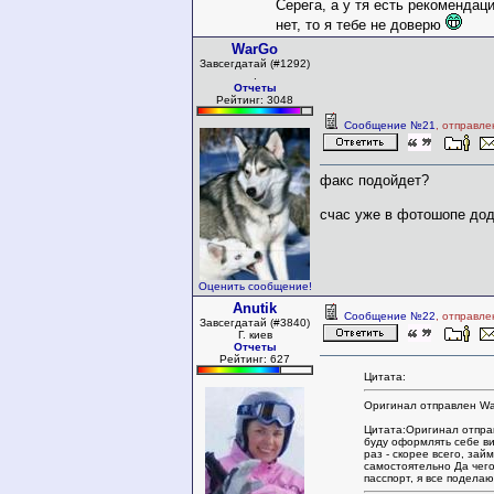
Серега, а у тя есть рекоменда
нет, то я тебе не доверю
WarGo
Завсегдатай (#1292)
.
Отчеты
Рейтинг: 3048
Сообщение №21
, отправле
факс подойдет?
счас уже в фотошопе д
Оценить сообщение!
Anutik
Сообщение №22
, отправле
Завсегдатай (#3840)
Г. киев
Отчеты
Рейтинг: 627
Цитата:
Оригинал отправлен Wa
Цитата:Оригинал отпра
буду оформлять себе в
раз - скорее всего, зай
самостоятельно Да чего
пасспорт, я все поделаю