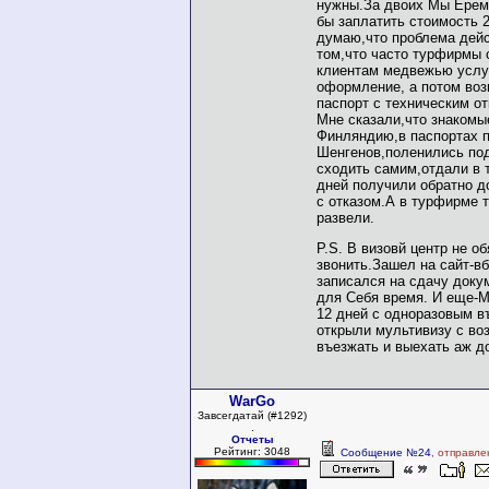
нужны.За двоих Мы Ерем
бы заплатить стоимость 2
думаю,что проблема дейс
том,что часто турфирмы
клиентам медвежью услуг
оформление, а потом во
паспорт с техническим от
Мне сказали,что знакомы
Финляндию,в паспортах 
Шенгенов,поленились под
сходить самим,отдали в 
дней получили обратно 
с отказом.А в турфирме 
развели.
P.S. В визовй центр не о
звонить.Зашел на сайт-в
записался на сдачу доку
для Себя время. И еще-М
12 дней с одноразовым в
открыли мультивизу с в
въезжать и выехать аж до
WarGo
Завсегдатай (#1292)
.
Отчеты
Рейтинг: 3048
Сообщение №24
, отправле