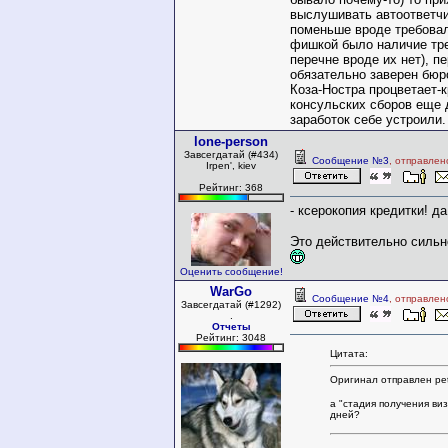
выслушивать автоответчи
поменьше вроде требовал
фишкой было наличие тре
перечне вроде их нет), 
обязательно заверен бюр
Коза-Ностра процветает
консульских сборов еще 
заработок себе устроили.
lone-person
Завсегдатай (#434)
Сообщение №3
, отправлен
Irpen', kiev
Рейтинг: 368
- ксерокопия кредитки! да 
Это действительно силь
Оценить сообщение!
WarGo
Сообщение №4
, отправлен
Завсегдатай (#1292)
.
Отчеты
Рейтинг: 3048
Цитата:
Оригинал отправлен pet
а "стадия получения виз
дней?