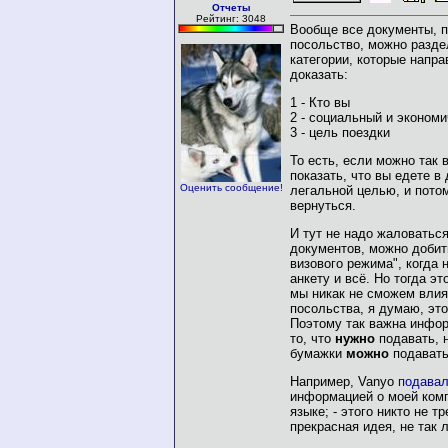
Отчеты
Рейтинг: 3048
Вообще все документы, 
посольство, можно разде
категории, которые напра
доказать:
1 - Кто вы
2 - социальный и экономи
3 - цель поездки
То есть, если можно так 
показать, что вы едете в
Оценить сообщение!
легальной целью, и пото
вернуться.
И тут не надо жаловаться
документов, можно добит
визового режима", когда 
анкету и всё. Но тогда эт
мы никак не сможем влия
посольства, я думаю, это
Поэтому так важна инфор
то, что
нужно
подавать, н
бумажки
можно
подавать
Например, Vanyo
подава
информацией о моей комп
языке; - этого никто не тр
прекрасная идея, не так 