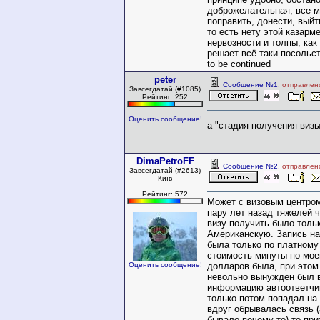
доброжелательная, все м
поправить, донести, выйт
то есть нету этой казарм
нервозности и толпы, как
решает всё таки посольст
to be continued
peter
Сообщение №1
, отправлен
Завсегдатай (#1085)
Рейтинг: 252
Оценить сообщение!
а "стадия получения визы
DimaPetroFF
Сообщение №2
, отправлен
Завсегдатай (#2613)
Київ
Рейтинг: 572
Может с визовым центром
пару лет назад тяжелей 
визу получить было толь
Американскую. Запись на
была только по платному
стоимость минуты по-мое
Оценить сообщение!
долларов была, при этом
невольно вынужден был 
информацию автоответчик
только потом попадал на
вдруг обрывалась связь (
бывало почему-то) то пр