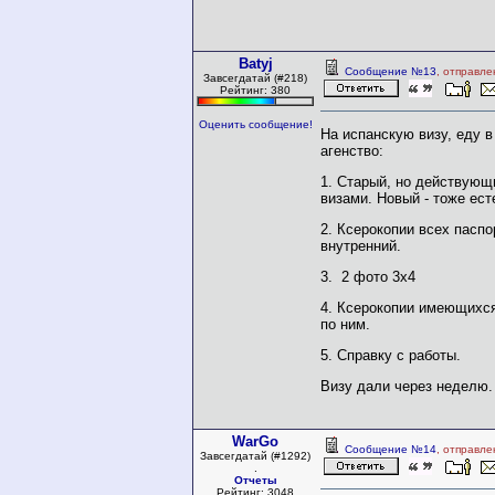
Batyj
Сообщение №13
, отправле
Завсегдатай (#218)
Рейтинг: 380
Оценить сообщение!
На испанскую визу, еду в
агенство:
1. Старый, но действующи
визами. Новый - тоже ест
2. Ксерокопии всех пасп
внутренний.
3. 2 фото 3х4
4. Ксерокопии имеющихся
по ним.
5. Справку с работы.
Визу дали через неделю.
WarGo
Сообщение №14
, отправле
Завсегдатай (#1292)
.
Отчеты
Рейтинг: 3048