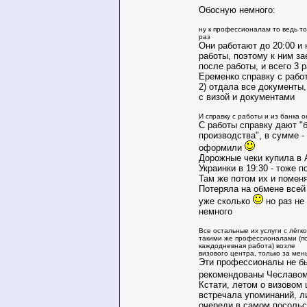
Обосную немного:
ну к профессионалам то ведь то
раз
Они работают до 20:00 и 
работы, поэтому к ним з
после работы, и всего 3 р
Еременко справку с работ
2) отдала все документы,
с визой и документами
И справку с работы и из банка о
С работы справку дают "б
производства", в сумме -
оформили
Дорожные чеки купила в А
Украинки в 19:30 - тоже 
Там же потом их и помен
Потеряла на обмене все
уже сколько
но раз не 
немного
Все остальные их услуги с лёгк
такими же профессионалами (по
каждодневная работа) возле
визового центра, только за мен
Эти профессионалы не б
рекомендованы Чеславо
Кстати, летом о визовом 
встречала упоминаний, 
очереди в самом посольс