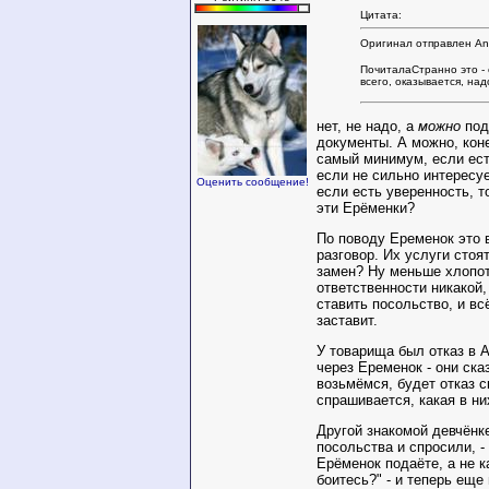
Цитата:
Оригинал отправлен Anu
ПочиталаСтранно это -
всего, оказывается, над
нет, не надо, а
можно
под
документы. А можно, кон
самый минимум, если ест
если не сильно интересуе
Оценить сообщение!
если есть уверенность, т
эти Ерёменки?
По поводу Еременок это
разговор. Их услуги стоят
замен? Ну меньше хлопот
ответственности никакой,
ставить посольство, и всё
заставит.
У товарища был отказ в 
через Еременок - они сказ
возьмёмся, будет отказ ск
спрашивается, какая в ни
Другой знакомой девчёнк
посольства и спросили, - 
Ерёменок подаёте, а не к
боитесь?" - и теперь еще