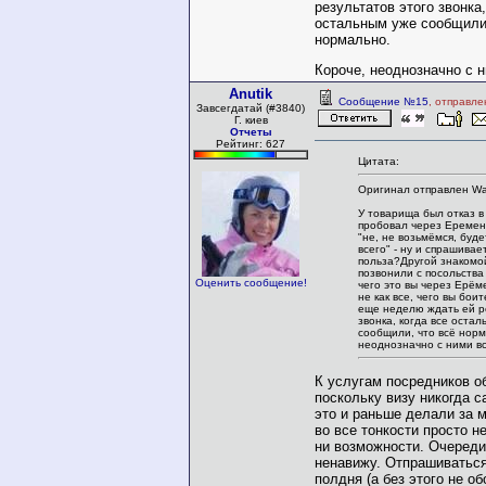
результатов этого звонка,
остальным уже сообщили,
нормально.
Короче, неоднозначно с 
Anutik
Сообщение №15
, отправле
Завсегдатай (#3840)
Г. киев
Отчеты
Рейтинг: 627
Цитата:
Оригинал отправлен Wa
У товарища был отказ в
пробовал через Еремено
"не, не возьмёмся, буде
всего" - ну и спрашивает
польза?Другой знакомо
позвонили с посольства 
Оценить сообщение!
чего это вы через Ерём
не как все, чего вы боит
еще неделю ждать ей р
звонка, когда все оста
сообщили, что всё нор
неоднозначно с ними в
К услугам посредников о
поскольку визу никогда с
это и раньше делали за 
во все тонкости просто н
ни возможности. Очереди
ненавижу. Отпрашиваться
полдня (а без этого не о