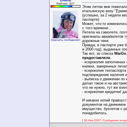
Отчеты
Рейтинг: 627
Этим летом мне помогал
итальянскую визу "Ереме
(успешно, за 2 недели ви
паспорте).
Может, что-то изменилос
с того времени...
Летела на самолете, поэ
оригиналы авиабилетов т
Оценить сообщение!
дорожные чеки.
Правда, в паспорте уже б
и 2000 год), выданных п
Так вот, из списка
WarGo
предоставляла
:
-
ксерокопия заполненых 
книжки, заверенных печ
-
ксерокопия техпаспорта 
подтверждение наличия 
-
выписка о движении по 
делал такое и на австрию
что не нужно, тут же взял
- ксерокопия кредитки! да 
И никаких копий правоу
документов на движимое
имущество, буклетов с ра
понадобилось.
[ 30 Ноя 2007: Сообщение испра