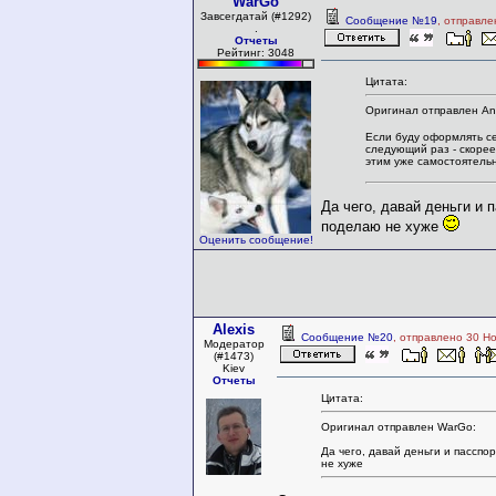
WarGo
Завсегдатай (#1292)
Сообщение №19
, отправле
.
Отчеты
Рейтинг: 3048
Цитата:
Оригинал отправлен Anu
Если буду оформлять се
следующий раз - скорее
этим уже самостоятель
Да чего, давай деньги и п
поделаю не хуже
Оценить сообщение!
Alexis
Сообщение №20
, отправлено 30 Н
Модератор
(#1473)
Kiev
Отчеты
Цитата:
Оригинал отправлен WarGo:
Да чего, давай деньги и пасспор
не хуже