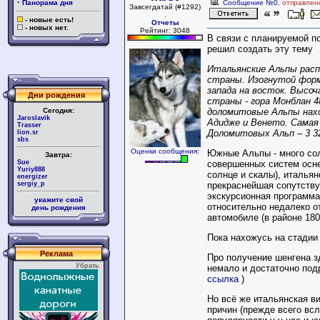
·
Панорама дня
Сообщение №0
, отправлен
Завсегдатай (#1292)
.
- новые есть!
Отчеты
- новых нет.
Рейтинг: 3048
В связи с планируемой п
решил создать эту тему
Итальянские Альпы расп
страны. Изогнутой фор
запада на восток. Высо
Дни рождения
страны - гора Монблан 
Сегодня:
доломитовые Альпы нах
Jaroslavik
Адидже и Венето. Самая
Trasser
Доломитовых Альп – 3 3
lion.sr
sbs
Оценки сообщения:
Южные Альпы - много сол
Завтра:
Sue
совершенных систем осне
Yuriy888
солнце и скалы), итальян
energizer
sergiy_p
прекраснейшая сопутств
экскурсионная программа
укажите свой
относительно недалеко от
день рождения
автомобиле (в районе 180
Пока нахожусь на стадии
Реклама
Про получение шенгена з
Убрать
немало и достаточно под
ссылка
)
Но всё же итальянская ви
причин (прежде всего вс