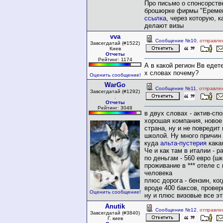
Про письмо о спонсорств
брошюрке фирмы "Еремен
ссылка
, через которую, к
делают визы
vva
Сообщение №10
, отправле
Завсегдатай (#1522)
Киев
Отчеты
Рейтинг: 1174
А в какой регион Вв едет
х словах почему?
Оценить сообщение!
WarGo
Сообщение №11
, отправле
Завсегдатай (#1292)
.
Отчеты
Рейтинг: 3048
в двух словах - актив-спо
хорошая компания, новое
страна, ну и не повредит
школой. Ну много причин 
куда
альта-пустерия
какая
Че и как там в италии - р
по деньгам - 560 евро (шк
проживание в *** отеле с
человека
плюс дорога - бензин, ког
вроде 400 баксов, провер
Оценить сообщение!
ну и плюс визовые все эт
Anutik
Сообщение №12
, отправле
Завсегдатай (#3840)
Г. киев