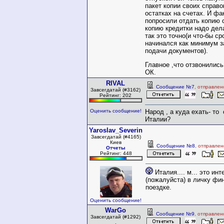
пакет копии своих справо
остатках на счетах. И фа
попросили отдать копию с
копию кредитки надо дела
так это точно(и что-бы ср
начинался как минимум з
подачи документов).
Главное ,что отзвонились
ОК.
RIVAL
Сообщение №7
, отправлен
Завсегдатай (#3162)
Рейтинг: 202
Оценить сообщение!
Народ , а куда ехать- то
Италии?
Yaroslav_Severin
Завсегдатай (#4165)
Киев
Сообщение №8
, отправлен
Отчеты
Рейтинг: 448
Италия.... м... это ин
(пожалуйста) в личку фи
поездке.
Оценить сообщение!
WarGo
Сообщение №9
, отправлен
Завсегдатай (#1292)
.