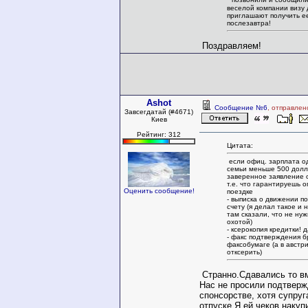
веселой компании визу 
приглашают получить е
послезавтра!
Поздравляем!
Ashot
Сообщение №6
, отправлен
Завсегдатай (#4671)
Киев
Рейтинг: 312
Цитата:
если офиц. зарплата о
семьи меньше 500 долл
заверенное заявление о
т.е. что гарантируешь о
Оценить сообщение!
поездке
- выписка о движении п
счету (я делал такое и 
там сказали, что не нуж
охотой)
- ксерокопия кредитки! д
- факс подтверждения б
факсобумаге (а в австр
отксерить)
Странно.Сдавались то вм
Нас не просили подтверж
спонсорстве, хотя супру
отпуске.Я ей чеков накуп