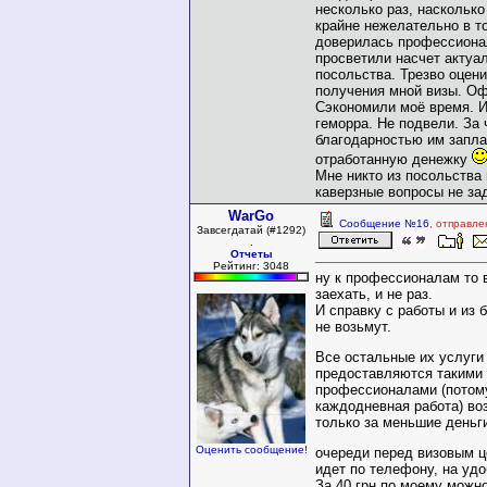
несколько раз, насколько
крайне нежелательно в т
доверилась профессиона
просветили насчет актуа
посольства. Трезво оцен
получения мной визы. Оф
Сэкономили моё время. И
геморра. Не подвели. За 
благодарностью им запла
отработанную денежку
Мне никто из посольства 
каверзные вопросы не за
WarGo
Сообщение №16
, отправле
Завсегдатай (#1292)
.
Отчеты
Рейтинг: 3048
ну к профессионалам то 
заехать, и не раз.
И справку с работы и из 
не возьмут.
Все остальные их услуги
предоставляются такими
профессионалами (потому
каждодневная работа) воз
только за меньшие деньг
Оценить сообщение!
очереди перед визовым ц
идет по телефону, на уд
За 40 грн по моему можн