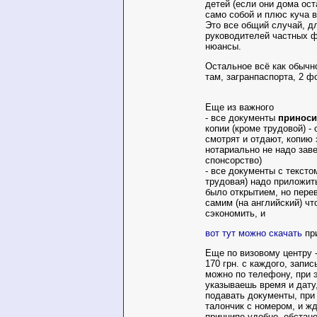
детей (если они дома ост
само собой и плюс куча в
Это все общий случай, д
руководителей частных ф
нюансы.
Остальное всё как обычн
там, загранпаспорта, 2 фо
Еще из важного
- все документы
приноси
копии (кроме трудовой) -
смотрят и отдают, копию 
нотариально не надо заве
спонсорство)
- все документы с тексто
трудовая) надо приложит
было открытием, но пере
самим (на английский) чт
сэкономить, и
вот тут можно скачать
пр
Еще по визовому центру -
170 грн. с каждого, запи
можно по телефону, при 
указываешь время и дату,
подавать документы, при
талончик с номером, и ж
принципе удобно, обстан