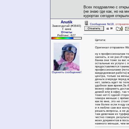
Всех поздравляю с откр
(не знаю где как, но на м
курортах сегодня открыли
Anutik
Сообщение №18
, отправле
Завсегдатай (#3840)
Г. киев
Отчеты
Рейтинг: 627
Цитата:
Оригинал отправлен Wa
ну к профессионалам то
заехать, и не раз.И спр
банка они тоже за вас 
остальные их услуги с 
предоставляются таким
профессионалами (потом
Оценить сообщение!
каждодневная работа) в
центра, только за мень
деньги.очереди перед 
нет, запись идет по тел
удобное вам время.За 4
можно оформить достав
домой или в офис, так 
тоже нет.С одной сторо
гимора меньше с ярёмен
как по мне, это не стои
тем более если я еду с
и я люблю сам все конт
решать вопросы, а не д
там девочкам из турфир
честно говоря, результ
моих документов в посо
намного меньше, чем м