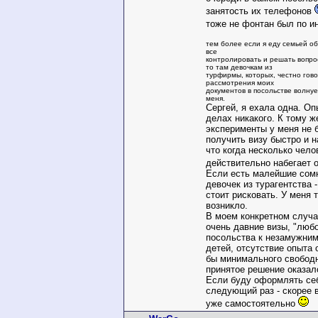
занятость их телефонов
тоже не фонтан был по 
тем более если я еду семьей о
все
контролировать и решать вопрос
то там девочкам из
турфирмы, которых, честно гово
рассмотрения моих
документов в посольстве волну
меня.
Сергей, я ехала одна. О
делах никакого. К тому ж
эксперименты у меня не 
получить визу быстро и н
что когда несколько чело
действительно набегает 
Если есть малейшие сомн
девочек из турагентства 
стоит рисковать. У меня 
возникло.
В моем конкретном случа
очень давние визы, "люб
посольства к незамужни
детей, отсутствие опыта
бы минимального свободн
принятое решение оказал
Если буду оформлять себ
следующий раз - скорее 
уже самостоятельно