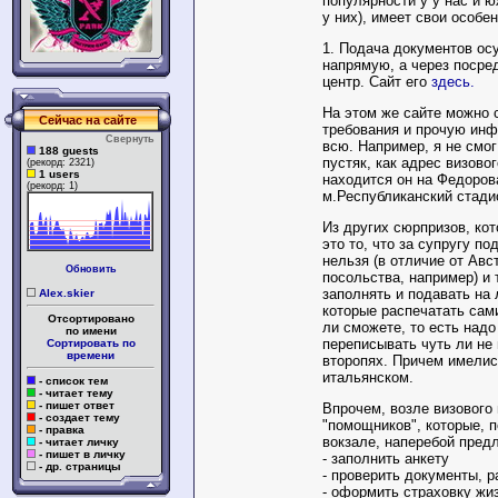
популярности у у нас и 
у них), имеет свои особе
1. Подача документов ос
напрямую, а через посред
центр. Сайт его
здесь.
На этом же сайте можно 
Сейчас на сайте
требования и прочую инф
Свернуть
всю. Например, я не смог
188 guests
пустяк, как адрес визовог
(рекорд: 2321)
1 users
находится он на Федорова
(рекорд: 1)
м.Республиканский стади
Из других сюрпризов, ко
это то, что за супругу п
нельзя (в отличие от Авс
Обновить
посольства, например) и 
заполнять и подавать на 
Alex.skier
которые распечатать сами
Отсортировано
ли сможете, то есть надо
по имени
переписывать чуть ли не 
Сортировать по
времени
второпях. Причем имелис
итальянском.
- список тем
- читает тему
- пишет ответ
Впрочем, возле визового 
- создает тему
"помощников", которые, п
- правка
вокзале, наперебой предл
- читает личку
- пишет в личку
- заполнить анкету
- др. страницы
- проверить документы, р
- оформить страховку жиз