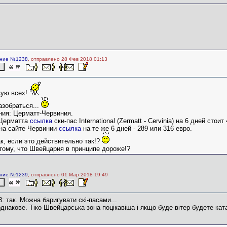
ние №1238
, отправлено 28 Фев 2018 01:13
вую всех!
азобраться...
ния: Церматт-Червиния.
 Церматта
ссылка
ски-пас International (Zermatt - Cervinia) на 6 дней сто
 на сайте Червинии
ссылка
на те же 6 дней - 289 или 316 евро.
к, если это действительно так!?
тому, что Швейцария в принципе дороже!?
ние №1239
, отправлено 01 Мар 2018 19:49
8: так. Можна баригувати скі-пасами...
однакове. Тіко Швейцарська зона поцікавіша і якщо буде вітер будете кат