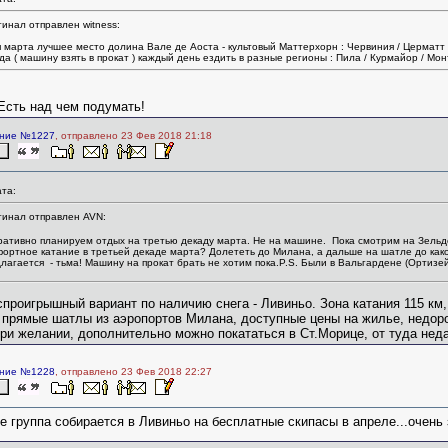
инал отправлен witness:
я марта лучшее место долина Вале де Аоста - культовый Маттерхорн : Червиния / Церматт 
да ( машину взять в прокат ) каждый день ездить в разные регионы : Пила / Курмайор / Монт
Есть над чем подумать!
ние №1227
, отправлено 23 Фев 2018 21:18
та:
гинал отправлен AVN:
ативно планируем отдых на третью декаду марта. Не на машине. Пока смотрим на Зельден,
ортное катание в третьей декаде марта? Долететь до Милана, а дальше на шатле до какого-н
лагается - тьма! Машину на прокат брать не хотим пока.P.S. Были в Вальгардене (Ортизей
спроигрышный вариант по наличию снега - Ливиньо. Зона катания 115 км
 прямые шатлы из аэропортов Милана, доступные цены на жилье, недоро
ри желании, дополнительно можно покататься в Ст.Морице, от туда нед
ние №1228
, отправлено 23 Фев 2018 22:27
e группа собирается в Ливиньо на бесплатные скипасы в апреле...очень 