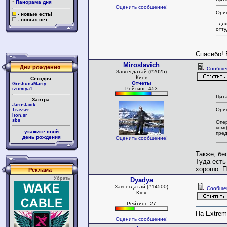
·
Панорама дня
Оценить сообщение!
Ориг
- новые есть!
- новых нет.
- дл
отту
Спасибо! 
Miroslavich
Дни рождения
Сообще
Завсегдатай (#2025)
Киев
Сегодня:
Отчеты
GrishunaMariy.
Рейтинг: 453
izumiya1
Цита
Завтра:
Jaroslavik
Ори
Trasser
lion.sr
sbs
Опер
комф
укажите свой
пред
день рождения
Оценить сообщение!
Также, бе
Туда есть
хорошо. П
Реклама
Убрать
Dyadya
Завсегдатай (#14500)
Сообще
Kiev
Рейтинг: 27
На Extrem
Оценить сообщение!