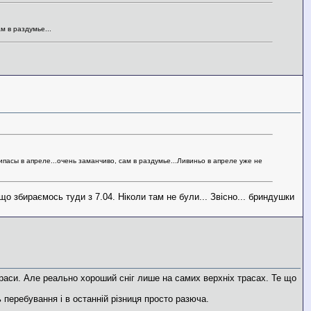
м в раздумье...
пасы в апреле...очень заманчиво, сам в раздумье...Ливиньо в апреле уже не
що збираємось туди з 7.04. Ніколи там не були... Звісно... бриндушки
 траси. Але реально хороший сніг лише на самих верхніх трасах. Те що
перебування і в останній різниця просто разюча.