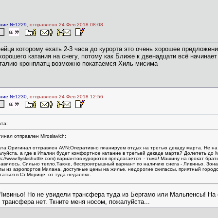
ние №1229
, отправлено 24 Фев 2018 08:08
ейца которому ехать 2-3 часа до курорта это очень хорошее предложени
хорошего катания на снегу, потому как Ближе к двенадцати всё начинает
Италию кронплатц возможно покатаемся Хиль мисима
ние №1230
, отправлено 24 Фев 2018 12:56
та:
инал отправлен Miroslavich:
та:Оригинал отправлен AVN:Оперативно планируем отдых на третью декаду марта. Не на 
луйста, а где в Италии будет комфортное катание в третьей декаде марта? Долететь до М
ps://www.flyskishuttle.com) вариантов куроротов предлагается - тьма! Машину на прокат бр
авилось. Сильно тепло.Также, беспроигрышный вариант по наличию снега - Ливиньо. Зона
ы из аэропортов Милана, доступные цены на жилье, недорогие скипассы, приятный город
таться в Ст.Морице, от туда недалеко.
Ливиньо! Но не увидели трансфера туда из Бергамо или Мальпенсы! На 
 трансфера нет. Ткните меня носом, пожалуйста...