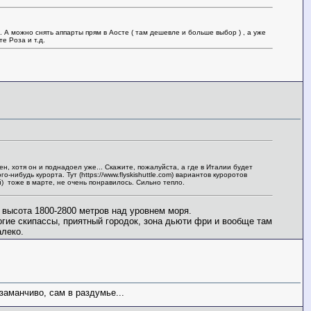
. А можно снять аппарты прям в Аосте ( там дешевле и больше выбор ) , а уже
е Роза и т.д.
 хотя он и поднадоел уже... Скажите, пожалуйста, а где в Италии будет
ибудь курорта. Тут (https://www.flyskishuttle.com) вариантов куроротов
) тоже в марте, не очень понравилось. Сильно тепло.
, высота 1800-2800 метров над уровнем моря.
гие скипассы, приятный городок, зона дьюти фри и вообще там
алеко.
заманчиво, сам в раздумье...