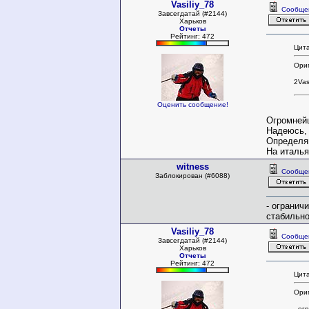
Vasiliy_78
Сообще
Завсегдатай (#2144)
Харьков
Отчеты
Рейтинг: 472
Цита
Ориг
2Vas
Оценить сообщение!
Огромнейш
Надеюсь, 
Определя
На италья
witness
Сообще
Заблокирован (#6088)
- огранич
стабильно
Vasiliy_78
Сообще
Завсегдатай (#2144)
Харьков
Отчеты
Рейтинг: 472
Цита
Ориг
- ог