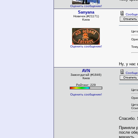
Оценить сообщение!
Sanyana
Сообще
Новичок (#21171)
Kиев
Цита
Ориг
Оценить сообщение!
Тому
Ну, у нас 
AVN
Сообще
Завсегдатай (#1846)
Киев
Рейтинг: 229
Цита
Оценить сообщение!
Ориг
Цита
Ссыл
Спасибо. 
Приняли р
после обе
махнуть.