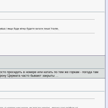
авіша і якщо буде вітер будете катати лише Італію.
осто просидеть в номере или катать по тем же горкам - погода там
орону Цермата часто бывают закрыты ...
ть в номере или катать по тем же горкам - погода там стабильно