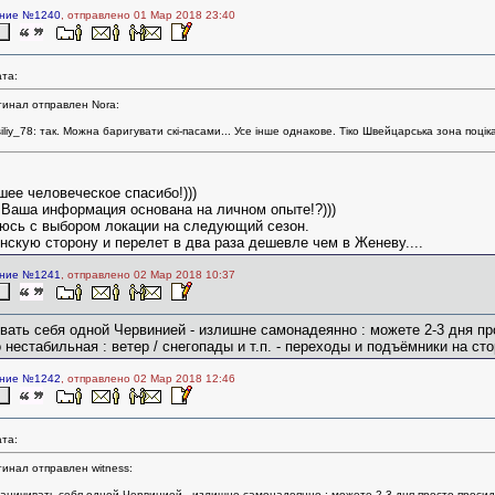
ние №1240
, отправлено 01 Мар 2018 23:40
та:
инал отправлен Nora:
iliy_78: так. Можна баригувати скі-пасами... Усе інше однакове. Тіко Швейцарська зона поцік
ее человеческое спасибо!)))
Ваша информация основана на личном опыте!?)))
юсь с выбором локации на следующий сезон.
нскую сторону и перелет в два раза дешевле чем в Женеву....
ние №1241
, отправлено 02 Мар 2018 10:37
ивать себя одной Червинией - излишне самонадеянно : можете 2-3 дня пр
 нестабильная : ветер / снегопады и т.п. - переходы и подъёмники на ст
ние №1242
, отправлено 02 Мар 2018 12:46
та:
инал отправлен witness:
раничивать себя одной Червинией - излишне самонадеянно : можете 2-3 дня просто просиде