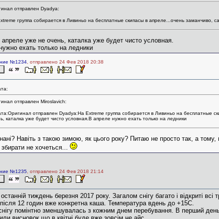
инал отправлен Dyadya:
xtreme группа собирается в Ливиньо на бесплатные скипасы в апреле...очень заманчиво, са
 апреле уже не очень, каталка уже будет чисто условная.
нужно ехать только на ледники
ние №1234
, отправлено 24 Фев 2018 20:38
та:
инал отправлен Miroslavich:
та:Оригинал отправлен Dyadya:На Extreme группа собирается в Ливиньо на бесплатные ски
ь, каталка уже будет чисто условная.В апреле нужно ехать только на ледники
нані? Навіть з такою зимою, як цього року? Питаю не просто так, а тому, 
 збирати не хочеться...
ние №1235
, отправлено 24 Фев 2018 21:14
 останній тиждень березня 2017 року. Загалом снігу багато і відкриті всі
 після 12 годин вже конкретна каша. Температура вдень до +15С.
 снігу помінтно зменшувалась з кожним днем перебування. В перший день 
или висновок що в квітні буде вже зовсім не айс.