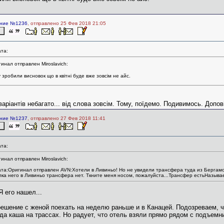
ние №1236
, отправлено 25 Фев 2018 21:05
та:
инал отправлен Miroslavich:
 зробили висновок що в квітні буде вже зовсім не айс.
варіантів небагато... від слова зовсім. Тому, поїдемо. Подивимось. Допов
ние №1237
, отправлено 27 Фев 2018 11:41
та:
инал отправлен Miroslavich:
та:Оригинал отправлен AVN:Хотели в Ливиньо! Но не увидели трансфера туда из Бергамо
ка него в Ливиньо трансфера нет. Ткните меня носом, пожалуйста...Трансфер естьНазывае
Я его нашел...
ешение с женой поехать на неделю раньше и в Канацей. Подозреваем, 
да каша на трассах. Но радует, что отель взяли прямо рядом с подъем