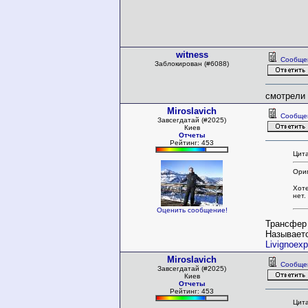
witness
Сообще
Заблокирован (#6088)
смотрели 
Miroslavich
Сообще
Завсегдатай (#2025)
Киев
Отчеты
Рейтинг: 453
Цита
Ори
Хоте
нет.
Оценить сообщение!
Трансфер
Называет
Livignoex
Miroslavich
Сообще
Завсегдатай (#2025)
Киев
Отчеты
Рейтинг: 453
Цита