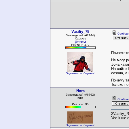
Vasiliy_78
Сообще
Завсегдатай (#2144)
Харьков
Отчеты
Рейтинг: 472
Приветст
Не могу р
Зона ката
На сайте
сезона, а
Оценить сообщение!
Почему та
Только по
Nora
Завсегдатай (#6762)
Київ
Сообще
Рейтинг: 95
2Vasiliy_7
Усе інше 
Оценить сообщение!