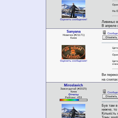
Ориг
На E
Оценить сообщение!
Ливиньо в
В апреле 
Sanyana
Сообще
Новичок (#21171)
Kиев
Цита
Ориг
Оценить сообщение!
Цита
очен
Ви переко
на схилах
Miroslavich
Завсегдатай (#2025)
Киев
Сообще
Отчеты
Рейтинг: 453
Був там в
нижче, то
Кількість
Тому зроб