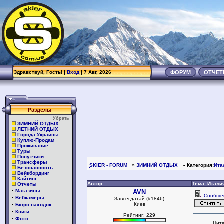
Здравствуй, Гость! |
Вход
| 7 Авг, 2026
ФОРУМ
ОТЧЕ
Разделы
Убрать
ЗИМНИЙ ОТДЫХ
ЛЕТНИЙ ОТДЫХ
Города Украины
Куплю-Продам
Проживание
Туры
Попутчики
Трансферы
SKIER - FORUM
»
ЗИМНИЙ ОТДЫХ
» Категория:
Ита
Безопасность
Вейкбординг
Кайтинг
Автор
Тема: Италия
Отчеты
·
Магазины
AVN
Сообще
·
Вебкамеры
Завсегдатай (#1846)
·
Киев
Бюро находок
·
Книги
Рейтинг: 229
·
Фото
Цита