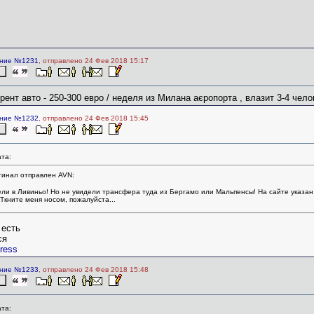
ние №1231
, отправлено 24 Фев 2018 15:17
рент авто - 250-300 евро / неделя из Милана аєропорта , влазит 3-4 чело
ние №1232
, отправлено 24 Фев 2018 15:45
та:
гинал отправлен AVN:
ли в Ливиньо! Но не увидели трансфера туда из Бергамо или Мальпенсы! На сайте указа
 Ткните меня носом, пожалуйста...
 есть
ся
press
ние №1233
, отправлено 24 Фев 2018 15:48
та: