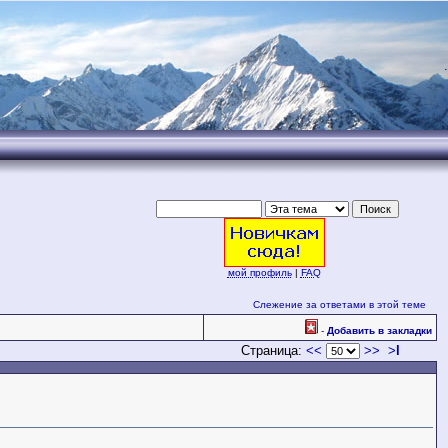
.
мой профиль
|
FAQ
Слежение за ответами в этой теме
-
Добавить в закладки
Страница:
<<
>>
>
l