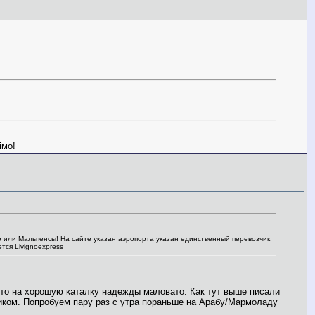
імо!
 или Мальпенсы! На сайте указан аэропорта указан единственный перевозчик
тся Livignoexpress
что на хорошую каталку надежды маловато. Как тут выше писали
ником. Попробуем пару раз с утра пораньше на Арабу/Мармоладу