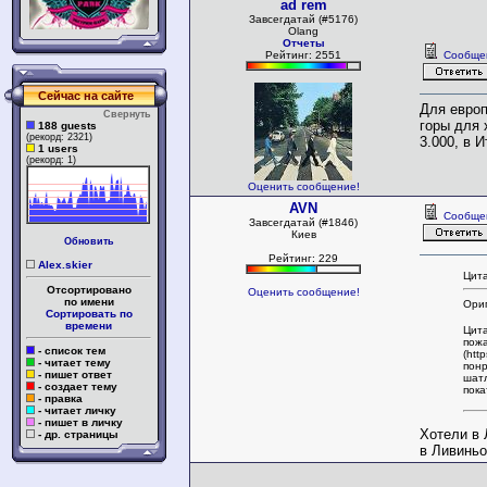
ad rem
Завсегдатай (#5176)
Olang
Отчеты
Рейтинг: 2551
Сообще
Сейчас на сайте
Для европ
Свернуть
горы для 
188 guests
(рекорд: 2321)
3.000, в 
1 users
(рекорд: 1)
Оценить сообщение!
AVN
Сообще
Завсегдатай (#1846)
Киев
Обновить
Рейтинг: 229
Alex.skier
Цита
Отсортировано
Оценить сообщение!
по имени
Ориг
Сортировать по
времени
Цита
пожа
- список тем
(htt
- читает тему
понр
- пишет ответ
шатл
- создает тему
пока
- правка
- читает личку
- пишет в личку
Хотели в 
- др. страницы
в Ливиньо