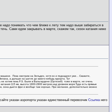
е надо понимать что чем ближе к лету тем надо выше забираться в
 течь. Сами едем закрывать в марте, скажем так, сезон катания ниже
машине. Пока смотрим на Зельден, хотя он и поднадоел уже... Скажите,
илана, а дальше на шатле до какого-нибудь курорта. Тут
ать не хотим пока.P.S. Были в Вальгардене (Ортизей) тоже в марте, не очень
 катания 115 км, высота 1800-2800 метров над уровнем моря.Туда есть прямые
ок, зона дьюти фри и вообще там хорошо. При желании, дополнительно можно
сайте указан аэропорта указан единственный перевозчик
Ссылка
него