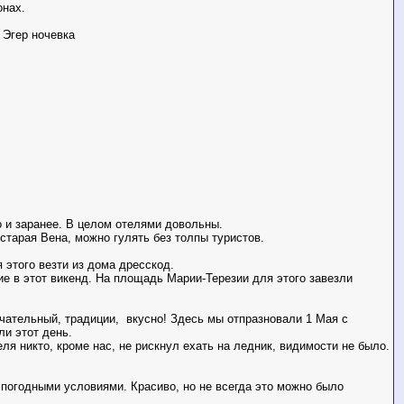
онах.
, Эгер ночевка
 и заранее. В целом отелями довольны.
старая Вена, можно гулять без толпы туристов.
 этого везти из дома дресскод.
 в этот викенд. На площадь Марии-Терезии для этого завезли
ечательный, традиции, вкусно! Здесь мы отпразновали 1 Мая с
ли этот день.
ля никто, кроме нас, не рискнул ехать на ледник, видимости не было.
 погодными условиями. Красиво, но не всегда это можно было