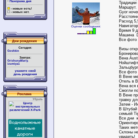
·
Панорама дня
Традиции 
Маршрут.
- новые есть!
Gyor ночев
- новых нет.
Расстояни
Расход 5,
Навигато
Оценки сообщения:
Время 9 
Машина D
Все фото
Дни рождения
Сегодня:
Визы откр
Goshkin
Бронирова
Завтра:
Вена Aust
GrishunaMariy.
Нойштифт 
izumiya1
Зальцбург
укажите свой
Все фото
день рождения
В Вене ме
Отель в В
Вена вся 
Смогли по
Реклама
В Вене пр
травку дл
Убрать
Затем - И
В Штубай 
семьей Ti
Все дни к
Ориентиро
Таких мет
Склоны не
увидеть!