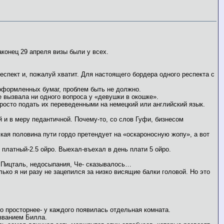
конец 29 апреля визы были у всех.
спект и, пожалуй хватит. Для настоящего бордера одного респекта с
оформленных бумаг, проблем быть не должно.
е вызвала ни одного вопроса у «девушки в окошке».
просто подать их переведенными на немецкий или английский язык.
 и в меру педантичной. Почему-то, со слов Гуфи, бизнесом
ская половина пути гордо претендует на «оскароносную жопу», а вот
 платный-2.5 ойро. Выехал-въехал в день плати 5 ойро.
. Пицталь, недосыпания, Че- сказывалось…
ько я ни разу не зацепился за низко висящие балки головой. Но это
 просторнее- у каждого появилась отдельная комната.
званием Билла.