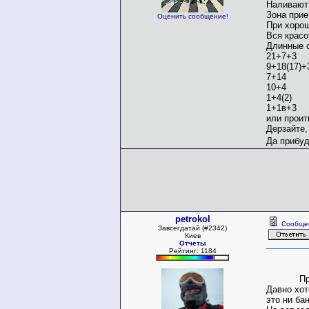
Наливают 
Зона прие
Оценить сообщение!
При хорош
Вся красо
Длинные 
21+7+3
9+18(17)+
7+14
10+4
1+4(2)
1+1в+3
или проит
Дерзайте,
Да прибуд
petrokol
Сообще
Завсегдатай (#2342)
Киев
Отчеты
Рейтинг: 1184
Пр
Давно хот
это ни ба