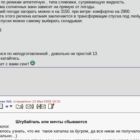
по рюмкам аппетитную , типа сливовки, сугревающую жидкость.
ма солнечных ванн зависит на прямую от погоды.
ей погоде загорать можно и на 3150, при ветре- комфортно на 2900.
та этого региона катания заключается в трансформации спуска под люб
спуски можно самому выбирать складывая:
3
ися по неподготовленной , довольно не простой 13.
 катайтесь
ет с вами сенг!
ние №6
, отправлено 13 Мая 2009 16:31
Штубайталь или мечты сбываются
олог.
елось узнать, что же
такое каталка за бугром, да все никак не получало
нально…)