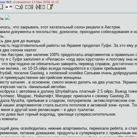
ние №3
, отправлено 13 Мая 2009 11:12
аль
илось, что закрывать этот катательный сезон решили в Австрии.
вали документы в посольство, доносили, проходили собеседования и на
ль.
ь два дня до выезда.
асть подготовительной работы на Украине проделал Гуфи. За это ему ре
а два сезона хватит.
тве Австрии, при наличии 100% предоплаты апартаментов и правильно 
ту я с Гуфи заполнял в «Релаксе» «под звон хрусталя» и поэтому она н
 что при подаче не обязательно заверять перевод справок, достаточно 
не велика , но 10-15 ойро всегда понадобятся в стране пребывания.
тубай, поселок Gasteig, к любезной хозяйке Сильвии очень добродушной
ся преимущественно австрийские женщины.
месту катания , в основном, смело можно делить на два участка. Украин
нгерская часть -банальный автобан.
нсбрука с автобана в долину Штубайталь платный- 2.5 ойро, Выезд тоже
улпмес, Медрас, Нойштифт, Милдерс приехали к своему Gasteig 20.
дала Nyusha, пребывая в сладком, полукрепком, активспортовском сне
 наших апартаментов стала высота потолков в активной зоне- кухне. Тол
 меня в другой зоне релаксации – в двух туалетах.
ле дома был горный водопад, зрелище супервосхитительное.
а комнаты
щий день освободились нижние апартаменты, переехали ребята, и стало
ременная, питание домашнее, продукты в супермаркете с привычным на