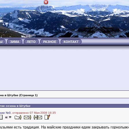
ТЫ
ЗИМА
ЛЕТО
РАЗНОЕ
КОНТАКТ
на в Штубае (Страница 1)
тие сезона в Штубае
ние №0
, отправлено 07 Мая 2008 16:35
рузьями есть традиция. На майские праздники едем закрывать горнолыж