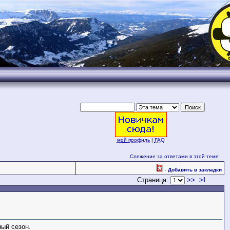
.
мой профиль
|
FAQ
Слежение за ответами в этой теме
-
Добавить в закладки
Страница:
>>
>
l
ный сезон.