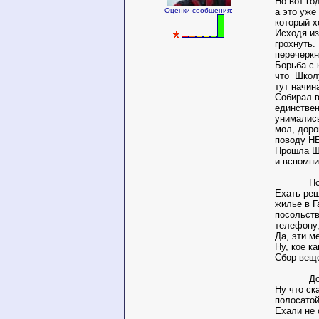
Но вот го
Оценки сообщения:
а это уже
который х
Исходя из
грохнуть.
перечеркн
Борьба с 
что
Школу
тут начин
Собирал в
единствен
унимались
мол, доро
поводу Н
Прошла Шк
и вспомни
По
Ехать реш
жилье в Г
посольст
телефону,
Да, эти м
Ну, кое к
Сбор веще
До
Ну что ск
полосато
Ехали не 