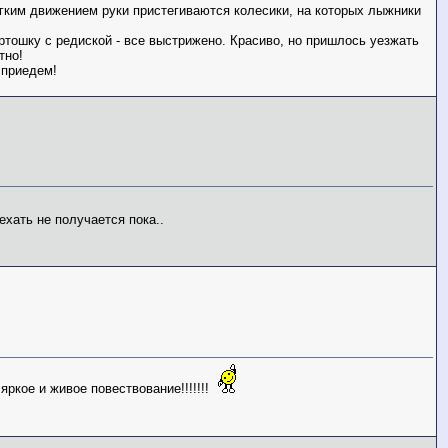
егким движением руки пристегиваются колесики, на которых лыжники
артошку с редиской - все выстрижено. Красиво, но пришлось уезжать
тно!
 приедем!
ехать не получается пока..
яркое и живое повествование!!!!!!!