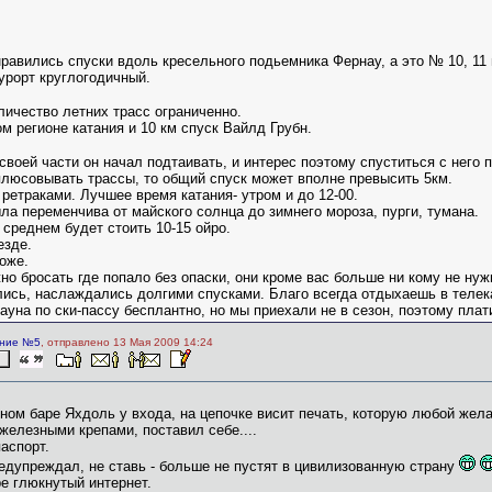
равились спуски вдоль кресельного подьемника Фернау, а это № 10, 11 
урорт круглогодичный.
личество летних трасс ограниченно.
ом регионе катания и 10 км спуск Вайлд Грубн.
своей части он начал подтаивать, и интерес поэтому спуститься с него 
люсовывать трассы, то общий спуск может вполне превысить 5км.
 ретраками. Лучшее время катания- утром и до 12-00.
ла переменчива от майского солнца до зимнего мороза, пурги, тумана.
 среднем будет стоить 10-15 ойро.
езде.
оже.
о бросать где попало без опаски, они кроме вас больше ни кому не ну
ись, наслаждались долгими спусками. Благо всегда отдыхаешь в телек
ауна по ски-пассу бесплантно, но мы приехали не в сезон, поэтому плат
ние №5
, отправлено 13 Мая 2009 14:24
ном баре Яхдоль у входа, на цепочке висит печать, которую любой жел
железными крепами, поставил себе....
паспорт.
едупреждал, не ставь - больше не пустят в цивилизованную страну
ре глюкнутый интернет.