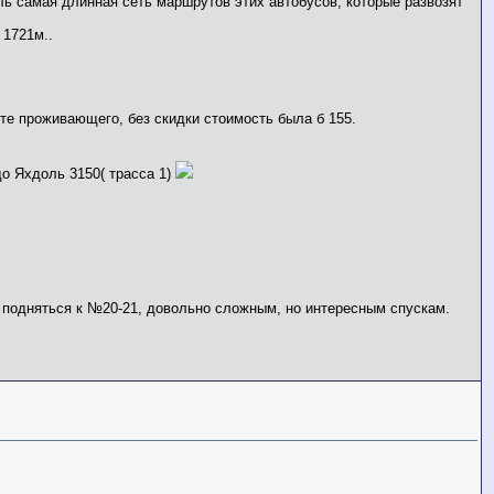
ль самая длинная сеть маршрутов этих автобусов, которые развозят
 1721м..
арте проживающего, без скидки стоимость была б 155.
до Яхдоль 3150( трасса 1)
и подняться к №20-21, довольно сложным, но интересным спускам.