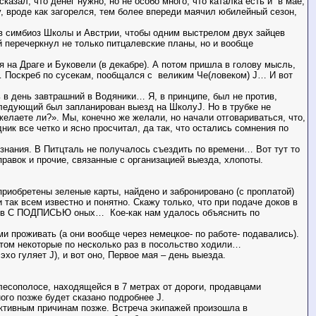
казал, что денег нужно, но не особо много, что каталка есть и
в мае,
, вроде как загорелся, тем более впереди маячил юбилейный сезон,
в симбиоз Школы и Австрии, чтобы одним выстрелом двух зайцев
рый перечеркнул не только питцалевские планы, но и вообще
я на Драге и Буковели (в декабре). А потом пришла в голову мысль,
… Поскреб по сусекам, пообщался с
великим Че(ловеком)
J
… И вот
 в день завтрашний в Водяники… Я, в принципе, был не против,
ь следующий был запланирован выезд на Школу
J
. Но в трубке не
желаете ли?». Мы, конечно же желали, но начали отговариваться, что,
ник все четко и ясно просчитал, да так, что остались сомнения по
 знания. В Питцталь не получалось съездить по времени… Вот тут то
правок и прочие, связанные с организацией выезда, хлопоты.
риобретены зеленые карты, найдено и забронировано (с проплатой)
и так всем известно и понятно. Скажу только, что при подаче доков в
ентов С ПОДПИСЬЮ оных…
Кое-как нам удалось объяснить по
и проживать (а они вообще через немецкое- по работе- подавались).
 этом некоторые по несколько раз в посольство ходили…
 эхо гуляет
J
), и вот оно, Первое мая – день выезда.
лесополосе, находящейся в 7 метрах от дороги, продавцами
ного позже будет сказано подробнее
J
.
ективным причинам позже. Встреча экипажей произошла в