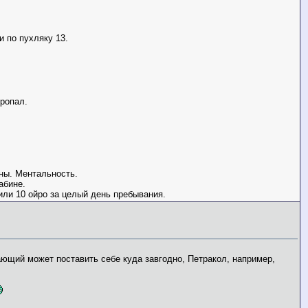
и по пухляку 13.
пропал.
жны. Ментальность.
абине.
или 10 ойро за целый день пребывания.
ающий может поставить себе куда завгодно, Петракол, например,