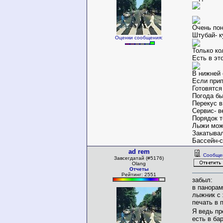
Очень пон
Штубай- к
Оценки сообщения:
Только ко
Есть в эт
В нижней 
Если прип
Готовятся
Погода бы
Перекус в
Сервис- в
Порядок т
Лыжи можн
Закатывал
Бассейн-с
ad rem
Сообще
Завсегдатай (#5176)
Olang
Отчеты
Рейтинг: 2551
забыл:
в панорам
лыжник с 
печать в 
Я ведь пр
есть в ба