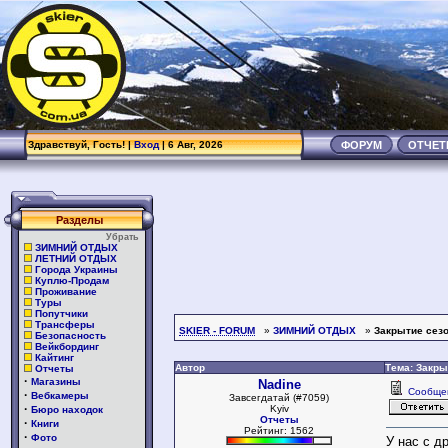
Здравствуй, Гость! |
Вход
| 6 Авг, 2026
ФОРУМ
ОТЧЕ
Разделы
Убрать
ЗИМНИЙ ОТДЫХ
ЛЕТНИЙ ОТДЫХ
Города Украины
Куплю-Продам
Проживание
Туры
Попутчики
Трансферы
SKIER - FORUM
»
ЗИМНИЙ ОТДЫХ
»
Закрытие сезо
Безопасность
Вейкбординг
Кайтинг
Автор
Тема: Закры
Отчеты
·
Магазины
Nadine
Сообще
·
Вебкамеры
Завсегдатай (#7059)
·
Kyiv
Бюро находок
Отчеты
·
Книги
Рейтинг: 1562
·
Фото
У нас с д