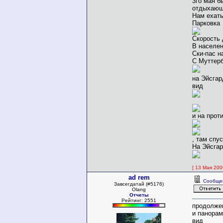
3го мая б
отдыхающи
Нам ехать
Парковка
Скорость 
В населен
Ски-пас н
С Муттерб
на Эйсгар
вид
и на прот
, там спу
На Эйсгар
[ 13 Мая 200
ad rem
Сообще
Завсегдатай (#5176)
Olang
Отчеты
Рейтинг: 2551
продолжен
и панорам
вид