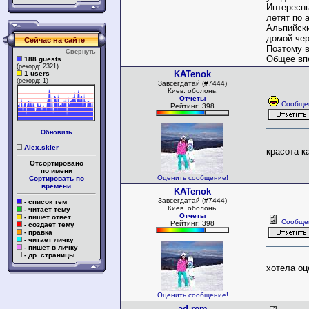
Интересны
летят по 
Альпийски
домой чер
Сейчас на сайте
Поэтому в
Свернуть
Общее впе
188 guests
(рекорд: 2321)
KATenok
1 users
(рекорд: 1)
Завсегдатай (#7444)
Киев. оболонь.
Отчеты
Сообще
Рейтинг: 398
Обновить
Alex.skier
красота ка
Отсортировано
по имени
Оценить сообщение!
Сортировать по
времени
KATenok
Завсегдатай (#7444)
- список тем
Киев. оболонь.
- читает тему
Отчеты
- пишет ответ
Сообще
Рейтинг: 398
- создает тему
- правка
- читает личку
- пишет в личку
- др. страницы
хотела оц
Оценить сообщение!
ad rem