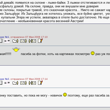
й девайс появился на склоне - лыже-байки. 3 лыжки отстегиваются и л
асфальту домой. На склоне, правда, они не внушали мне доверия
е склоны, покрытые травой, это сказочная красота... Никто не сажает к
ез Зальцбург. Из Зальцбурга не хотелось уезжать, все буйно цветет, ую
 купальни Эгера не успели, аквапарка в отеле было достаточно. Но еще
чатление - необыкновенная красота весенней Австрии!
ние №1
, отправлено 07 Мая 2008 17:10
кая!!!!!!
пасиба за фотки, хоть на картинках посмотрю
раз уж по
ние №2
, отправлено 07 Мая 2008 17:14
енку поставить, но пока не могу - новичок
поэтому, еще раз пасиба за 