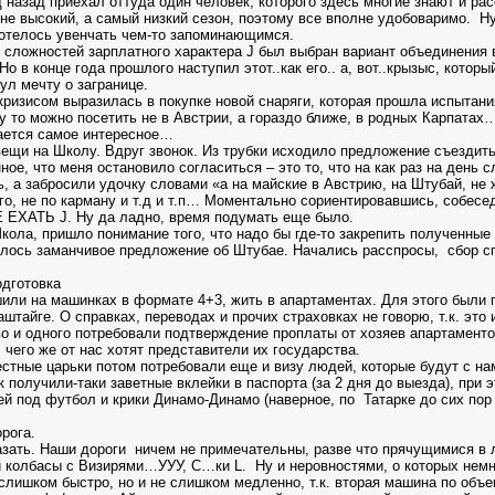
д назад приехал оттуда один человек, которого здесь многие знают и расс
 не высокий, а самый низкий сезон, поэтому все вполне удобоваримо.
Ну
отелось увенчать чем-то запоминающимся.
 сложностей зарплатного характера
J
был выбран вариант объединения 
 Но в конце года прошлого наступил этот..как его.. а, вот..крызыс, кото
ул мечту о загранице.
кризисом выразилась в покупке новой снаряги, которая прошла испытани
 то можно посетить не в Австрии, а гораздо ближе, в родных Карпатах
ается самое интересное…
ещи на Школу. Вдруг звонок. Из трубки исходило предложение съездить
ное, что меня остановило согласиться – это то, что на как раз на ден
, а забросили удочку словами «а на майские в Австрию, на Штубай, не 
го, не по карману и т.д и т.п… Моментально сориентировавшись, собесед
Е ЕХАТЬ
J
. Ну да ладно, время подумать еще было.
ола, пришло понимание того, что надо бы где-то закрепить полученные
лось заманчивое предложение об Штубае. Начались расспросы,
сбор с
дготовка
или на машинках в формате 4+3, жить в апартаментах. Для этого были п
аштайге. О справках, переводах и прочих страховках не говорю, т.к. это 
во и одного потребовали подтверждение проплаты от хозяев апартам
 чего же от нас хотят представители их государства.
естные царьки потом потребовали еще и визу людей, которые будут с нам
ак получили-таки заветные вклейки в паспорта (за 2 дня до выезда), при
й под футбол и крики Динамо-Динамо (наверное, по
Татарке до сих пор
рога.
азать. Наши дороги
ничем не примечательны, разве что прячущимися в 
й колбасы с Визирями…УУУ, С…ки
L
.
Ну и неровностями, о которых нем
слишком быстро, но и не слишком медленно, т.к. вторая машина по объ