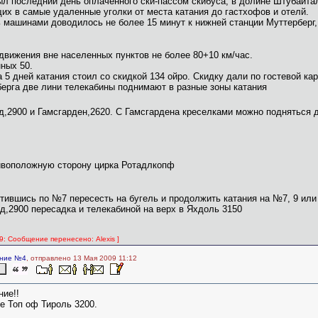
ыл последний день оплаченного ски-пассом скибуса, в долине Штубайта
х в самые удаленные уголки от места катания до гастхофов и отелй.
 машинами доводилось не более 15 минут к нижней станции Муттерберг,
движения вне населенных пунктов не более 80+10 км/час.
ных 50.
а 5 дней катания стоил со скидкой 134 ойро. Скидку дали по гостевой к
ерга две лини телекабины поднимают в разные зоны катания
д,2900 и Гамсгарден,2620. С Гамсгардена креселками можно подняться 
ивоположную сторону цирка Ротадлкопф
стившись по №7 пересесть на бугель и продолжить катания на №7, 9 ил
д,2900 пересадка и телекабиной на верх в Яхдоль 3150
9: Сообщение перенесено: Alexis ]
ние №4
, отправлено 13 Мая 2009 11:12
ие!!
е Топ оф Тироль 3200.