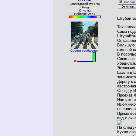
Сообще
Завсегдатай (#5176)
Olang
Отчеты
Рейтинг: 2551
Штубайт
Так получ
Сами пода
Штубайта
Оставалос
Большую ч
головой н
Оценки сообщения:
В посольс
Свою анке
Убедился,
Экономия 
Ехали в Ш
занимают
Дорогу к 
австро-ве
Съезд у И
Проехав Ф
Нас уже ж
Изюминкой
не спасло
Прямо воз
вид с окн
На следую
Кухня сов