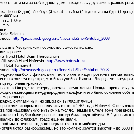
много лет и мы ее соблюдаем, даже находясь с друзьями в разных реги
ка, Вена (2 дня), Инсбрук (3 часа), Штубай (4.5 дня), Зальцбург (1 день)
е 4000 км
5л на 100км
р Mio
дней
acia Solenza
 здесь
http://picasaweb.google.ru/NadezhdaSher/Shtubai_2008
ывали в Австрийском посольстве самостоятельно.
ли заранее:
ria Trend Hotel Beim Theresianum
(Штубай) Hotel Hoferwirt
http://www.hoferwirt.at
 Hotel Turnerwirt
 здесь
http://picasaweb.google.ru/NadezhdaSher/Shtubai_2008
неджер ошибся с финансами, так что счета надо проверять внимательно
ене находился в центре, это было удобно. Рядом - Дворцы Бельведер и 
в цвету, очень красиво.
пасть в Оперу, это непередаваемые впечатления. Правда, пришлось для
оходил ежегодный международный марафон и это было основное событие
я марафонцев.
нсбрук, симпатичный, но зимой он выглядит лучше.
приехали вечером и поселились в отеле 1762 года Hoferwirt. Отель зам
gra под национальную музыку на гуслях. Немцы в Отеле тоже празднова
атания в Штубае были разные, погода была неустойчива. В 1 день из оте
вались по флажкам, трасс еще не знали.
елей мы в течение года не видели, как в эти майские дни.
 отличаются разнообразием, но это компенсируется высотой - до 3300 и