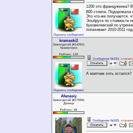
1200 это француженка? В
800 стоила. Подорожала 
Это что-же получается, ч
Эльбрусе по стоимости 
буковелевский по утренне
попахивает 2010-2011 год
Оценить сообщение!
kramaski2
Завсегдатай (#14392)
Краматорск
Рейтинг: 128
Сообщение №334
, отправ
А маятник хоть остался?
Оценить сообщение!
Afanasiy
Завсегдатай (#17698)
Донецк
Рейтинг: 59
Сообщение №335
, отправ