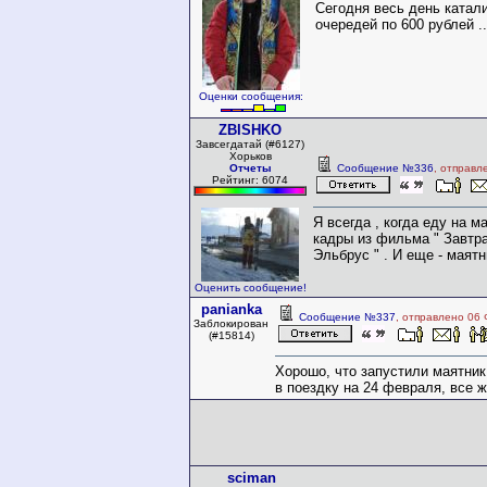
Сегодня весь день катали
очередей по 600 рублей ..
Оценки сообщения:
ZBISHKO
Завсегдатай (#6127)
Хорьков
Отчеты
Сообщение №336
, отправл
Рейтинг: 6074
Я всегда , когда еду на м
кадры из фильма " Завтра
Эльбрус " . И еще - маятн
Оценить сообщение!
panianka
Сообщение №337
, отправлено 06 
Заблокирован
(#15814)
Хорошо, что запустили маятник
в поездку на 24 февраля, все 
sciman