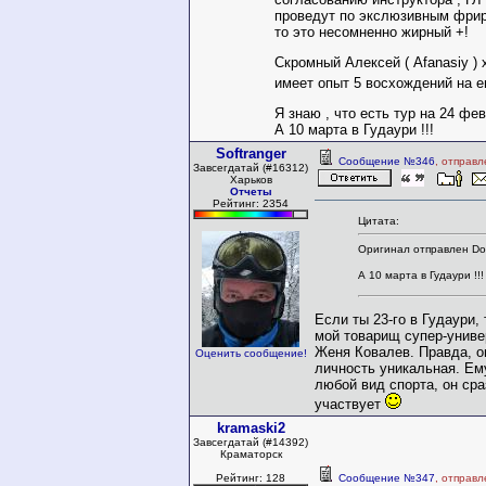
проведут по экслюзивным фрир
то это несомненно жирный +!
Скромный Алексей ( Afanasiy ) 
имеет опыт 5 восхождений на е
Я знаю , что есть тур на 24 фев
А 10 марта в Гудаури !!!
Softranger
Сообщение №346
, отправ
Завсегдатай (#16312)
Харьков
Отчеты
Рейтинг: 2354
Цитата:
Оригинал отправлен Do
А 10 марта в Гудаури !!!
Если ты 23-го в Гудаури,
мой товарищ супер-унив
Женя Ковалев. Правда, о
Оценить сообщение!
личность уникальная. Ем
любой вид спорта, он сра
участвует
kramaski2
Завсегдатай (#14392)
Краматорск
Рейтинг: 128
Сообщение №347
, отправ