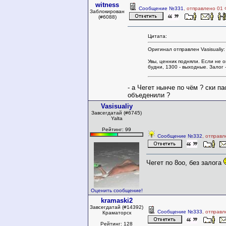
witness
Сообщение №331
, отправлено 01 
Заблокирован
(#6088)
Цитата:
Оригинал отправлен Vasisualiy:
Увы, ценник подняли. Если не 
будни, 1300 - выходные. Залог -
- а Чегет нынче по чём ? ски п
объеденили ?
Vasisualiy
Завсегдатай (#6745)
Yalta
Рейтинг: 99
Сообщение №332
, отправ
Чегет по 8оо, без залога
Оценить сообщение!
kramaski2
Завсегдатай (#14392)
Сообщение №333
, отправ
Краматорск
Рейтинг: 128