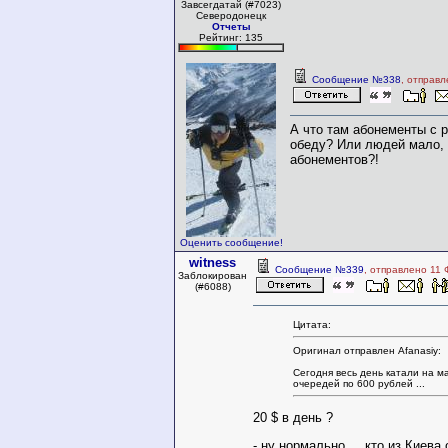
Завсегдатай (#7023)
Северодонецк
Отчеты
Рейтинг: 135
Сообщение №338
, отправл
А что там абонементы с р
обеду? Или людей мало, 
абонементов?!
Оценить сообщение!
witness
Сообщение №339
, отправлено 11 
Заблокирован
(#6088)
Цитата:
Оригинал отправлен Afanasiy:
Сегодня весь день катали на м
очередей по 600 рублей ...
20 $ в день ?
- ну нормально ... кто из Киева