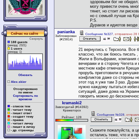
здоровьем бог не обидел
могу привести очень мног
тянет, но стоит ли рисков
но с семьей лучше на Кр
P.S.
Дураков и идиотов везде 
panianka
Сейчас на сайте
Сообщение №327
, отправлено 28 
Заблокирован
Свернуть
(#15814)
188 guests
(рекорд: 2321)
1 users
21 вернулись с Терскола. Все 
(рекорд: 1)
классно, что аж боюсь писать ,
Жили в Вольфраме, компания о
вечерами и в сторону Чегета и 
местном кафе отмечали Креще
прорубь приготовили в речушке,
Обновить
конфликтов даже со стороны н
этот год я уже там 3 раз. Дурак
Alex.skier
нужно каждому пытаться избег
Отсортировано
ситуаций, даже дома на Украин
по имени
говорить можно до бесконечнос
Сортировать по
времени
kramaski2
- список тем
Завсегдатай (#14392)
- читает тему
Краматорск
- пишет ответ
Сообщение №328
, отправл
- создает тему
Рейтинг: 128
- правка
- читает личку
- пишет в личку
Скажите пожалуйста, а ц
- др. страницы
остались теже, что и в п