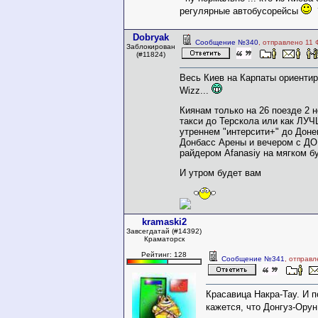
регулярные автобусорейсы
Dobryak
Сообщение №340
, отправлено 11 
Заблокирован
(#11824)
Весь Киев на Карпаты ориентиро
Wizz...
Киянам только на 26 поезде 2 
такси до Терскола или как ЛУ
утреннем "интерсити+" до Донец
Донбасс Арены и вечером с Д
райдером Afanasiy на мягком бу
И утром будет вам
kramaski2
Завсегдатай (#14392)
Краматорск
Рейтинг: 128
Сообщение №341
, отправ
Красавица Накра-Тау. И 
кажется, что Донгуз-Ору