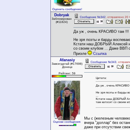
Оценить сообщение!
Dobryak
Сообщение №342
, отправлено 20 
Заблокирован
(#11824)
Да уж , очень КРАСИВО там !!!
Не зря поэты и барды воспевают
Кстати наш ДОБРЫЙ Алексей и 
со своим клубом ... Даже ВВП с
Приэле
Ссылка
Afanasiy
Сообщение №343
, отправ
Завсегдатай (#17698)
Донецк
Рейтинг: 59
Цитата:
Да уж , очень КРАСИВО 
Не зря поэты и барды в
...
Кстати наш ДОБРЫЙ Ал
там катосит со своим кл
Мы с (железным человек
Оценки сообщения:
вчера "доллар" без остан
даже при отсутствии све