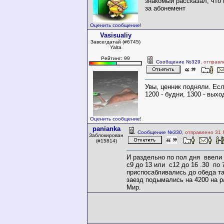
знакомый рассказал, что 
за абонемент
Оценить сообщение!
Vasisualiy
Завсегдатай (#6745)
Yalta
Рейтинг: 99
Сообщение №329
, отправл
Увы, ценник подняли. Ес
1200 - будни, 1300 - выхо
Оценить сообщение!
panianka
Сообщение №330
, отправлено 31 
Заблокирован
(#15814)
И раздельно по пол дня ввели
с9 до 13 или с12 до 16 .30 по 
приспосабливались до обеда та
заезд подымались на 4200 на ра
Мир.