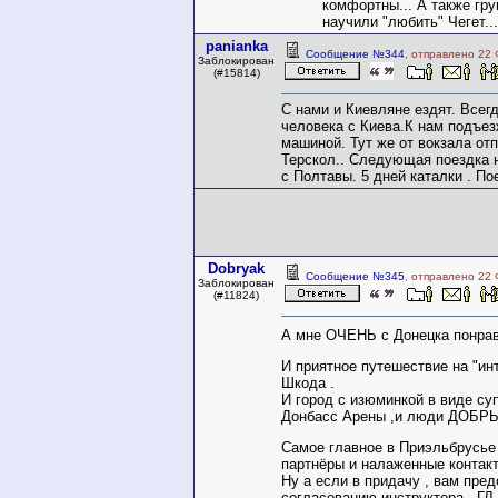
комфортны... А также гру
научили "любить" Чегет...
panianka
Сообщение №344
, отправлено 22 
Заблокирован
(#15814)
С нами и Киевляне ездят. Всегд
человека с Киева.К нам подъе
машиной. Тут же от вокзала от
Терскол.. Следующая поездка 
с Полтавы. 5 дней каталки . Пое
Dobryak
Сообщение №345
, отправлено 22 
Заблокирован
(#11824)
А мне ОЧЕНЬ с Донецка понрав
И приятное путешествие на "ин
Шкода .
И город с изюминкой в виде су
Донбасс Арены ,и люди ДОБРЫ
Самое главное в Приэльбрусь
партнёры и налаженные контакт
Ну а если в придачу , вам пред
согласованию инструктора , ГЛ