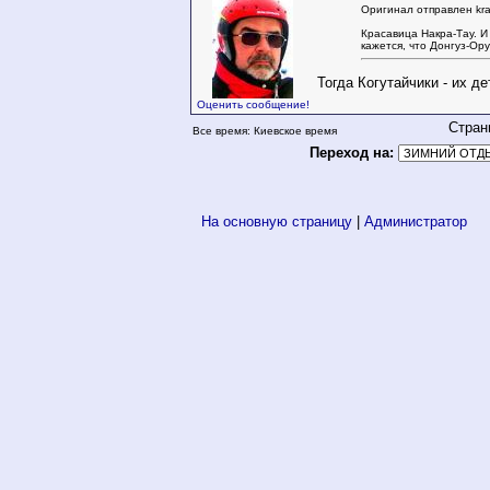
Оригинал отправлен kra
Красавица Накра-Тау. И
кажется, что Донгуз-Ор
Тогда Когутайчики - их де
Оценить сообщение!
Стран
Все время: Киевское время
Переход на:
На основную страницу
|
Администратор