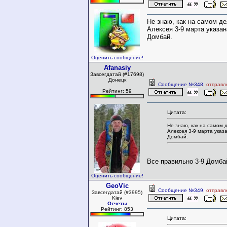
Не знаю, как на самом де
Алексея 3-9 марта указан
Домбай.
Оценить сообщение!
Afanasiy
Завсегдатай (#17698)
Донецк
Сообщение №348
, отправ
Рейтинг: 59
Цитата:
Не знаю, как на самом 
Алексея 3-9 марта указ
Домбай.
Все правильно 3-9 Домбай
Оценить сообщение!
GeoVic
Сообщение №349
, отправ
Завсегдатай (#3995)
Kiev
Отчеты
Рейтинг: 853
Цитата: