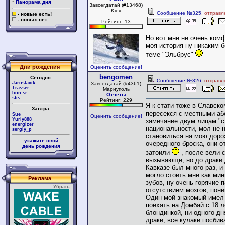
·
Панорама дня
Завсегдатай (#13468)
Kiev
Сообщение №325
, отправл
- новые есть!
- новых нет.
Рейтинг: 13
Но вот мне не очень комф
моя история ну никаким б
теме "Эльбрус"
Дни рождения
Оценить сообщение!
bengomen
Сегодня:
Сообщение №326
, отправл
Jaroslavik
Завсегдатай (#4361)
Trasser
Мариуполь
lion.sr
Отчеты
sbs
Рейтинг: 229
Я к стати тоже в Славско
Завтра:
пересекся с местными аб
Sue
Оценить сообщение!
Yuriy888
замечание двум лицам "с
energizer
национальности, мол не 
sergiy_p
становиться на мою доро
укажите свой
очередного броска, они о
день рождения
затоили
, после вели 
вызывающе, но до драки 
Кавказе был много раз, и
могло стоить мне как ми
Реклама
зубов, ну очень горячие 
Убрать
отсутствием мозгов, пон
Один мой знакомый имел
поехать на Домбай с 18 
блондинкой, ни одного дн
драки, все кулаки посбив