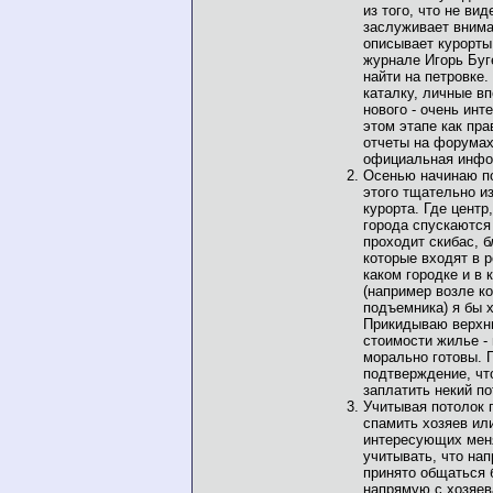
из того, что не ви
заслуживает внима
описывает курорты
журнале Игорь Буг
найти на петровке
каталку, личные вп
нового - очень инт
этом этапе как пра
отчеты на форумах
официальная инфо
Осенью начинаю п
этого тщательно и
курорта. Где центр
города спускаются
проходит скибас, 
которые входят в 
каком городке и в 
(например возле ко
подъемника) я бы 
Прикидываю верхн
стоимости жилье - 
морально готовы. 
подтверждение, чт
заплатить некий п
Учитывая потолок 
спамить хозяев или
интересующих меня
учитывать, что на
принято общаться
напрямую с хозяев