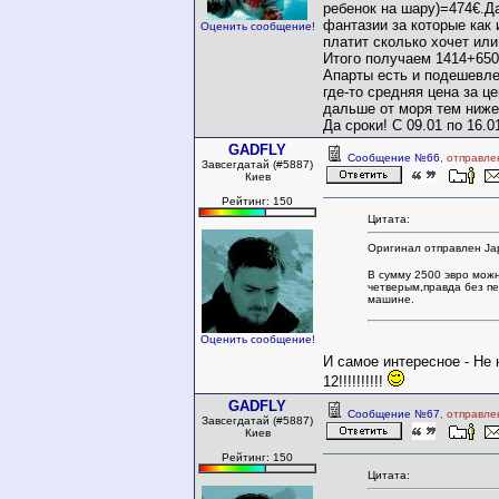
ребенок на шару)=474€.Д
фантазии за которые как
Оценить сообщение!
платит сколько хочет или
Итого получаем 1414+65
Апарты есть и подешевле
где-то средняя цена за ц
дальше от моря тем ниже
Да сроки! С 09.01 по 16.0
GADFLY
Сообщение №66
, отправле
Завсегдатай (#5887)
Киев
Рейтинг: 150
Цитата:
Оригинал отправлен Ja
В сумму 2500 эвро можн
четверым,правда без пе
машине.
Оценить сообщение!
И самое интересное - Не н
12!!!!!!!!!!
GADFLY
Сообщение №67
, отправле
Завсегдатай (#5887)
Киев
Рейтинг: 150
Цитата: