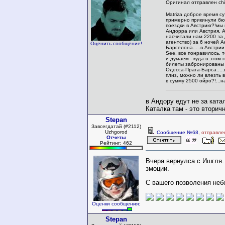
Оригинал отправлен chit
Matriza доброе время су
примерно прикинули б
поездки в Австрию?!мы 
Андорра или Австрия, 
насчитали нам 2200 за 
агентство) за 6 ночей 
Оценить сообщение!
Барселона.....в Австрии
See, все понравилось, 
и думаем - куда в этом г
билеты забронированы 
Одесса-Прага-Барса.....
плиз, можно ли влезть 
в сумму 2500 ойро?!...на
в Андору едут не за ката
Каталка там - это вторич
Stepan
Завсегдатай (#2112)
Uzhgorod
Сообщение №68
, отправле
Отчеты
Рейтинг: 462
Вчера вернулса с Ишгля.
змоции.
С вашего позволения не
Оценки сообщения:
Stepan