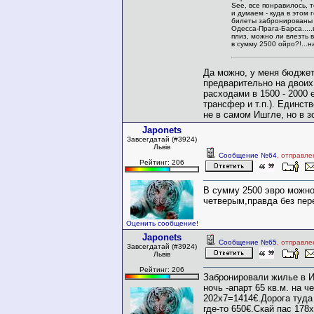
See, все понравилось, 
и думаем - куда в этом г
билеты забронированы 
Одесса-Прага-Барса.....
плиз, можно ли влезть 
в сумму 2500 ойро?!...на
Да можно, у меня бюджет
предварительно на двоих
расходами в 1500 - 2000 
трансфер и т.п.). Единст
не в самом Ишгле, но в з
Japonets
Завсегдатай (#3924)
Львів
Сообщение №64
, отправле
Рейтинг: 206
В сумму 2500 эвро можно
четверым,правда без пер
Оценить сообщение!
Japonets
Сообщение №65
, отправле
Завсегдатай (#3924)
Львів
Рейтинг: 206
Забронировали жилье в И
ночь -апарт 65 кв.м. на ч
202х7=1414€.Дорога туда
где-то 650€.Скай пас 178