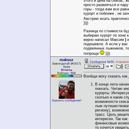
этого и цена на скипас, ж
просто развеяться и пару
горы - тогда вам все рав
курорт и поближе , не за
Австрию ехать практиче
))))
Разница по стоимости буд
выбираю курорт по зоне к
верно написал Максим
)
и
подешевле. А если у вас 
подвеянных лыжников, тог
попроще
))))
maksuz
Сообщение №59
, отправле
Завсегдатай (#1617)
Киев
Отчеты
Рейтинг: 568
Вообще могу сказать как
В конце лета начи
поехать. Читаю и
курорты. Интересу
сколько и какие сп
Оценить сообщение!
возможности скиса
лыж путешествоват
региону), возможно
трасс. Цель решит
интересен. Так как
финансовые возмо
то хочется увидет