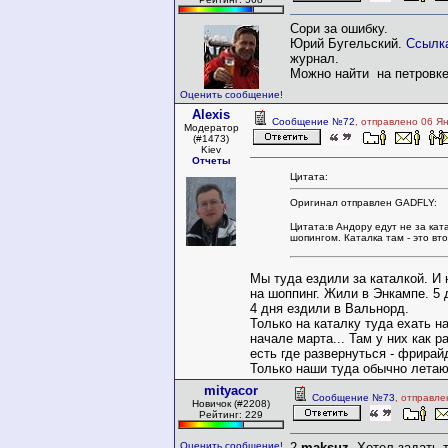
Сори за ошибку.
Юрий Бугельский.
Ссылк
журнал.
Можно найти на петровк
Оценить сообщение!
Alexis
Сообщение №72
, отправлено 06 Ян
Модератор
(#1473)
Kiev
Отчеты
Цитата:
Оригинал отправлен GADFLY:
Цитата:в Андору едут не за ката
шопингом. Каталка там - это вт
Мы туда ездили за каталкой. И 
на шоппинг. Жили в Энкампе. 5 
4 дня ездили в Вальнорд.
Только на каталку туда ехать н
начале марта... Там у них как р
есть где развернуться - фрирайд
Только наши туда обычно летают
mityacor
Сообщение №73
, отправле
Новичок (#2208)
Рейтинг: 229
Оценить сообщение!
2
maksuz
. Хотел задать 