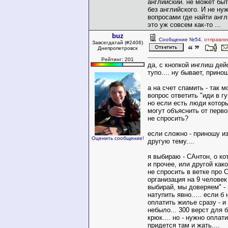
английский. не может бы
без английского. И не н
вопросами где найти англ
это уж совсем как-то ...
buz
Сообщение №54
, отправле
Завсегдатай (#2406)
Днепропетровск
Рейтинг: 201
да, с кнопкой инглиш де
тупо.... ну бывает, принош
а на счет спамить - так 
вопрос ответить "иди в гуг
но если есть люди котор
могут объяснить от перво
не спросить?
если сложно - приношу из
Оценить сообщение!
другую тему....
я выбираю - САнтон, о ко
и прочее, или другой како
не спросить в ветке про С
организация на 9 человек
выбирай, мы доверяем" - 
натупить явно..... если б
оплатить жилье сразу - и
небыло... 300 верст для 
крюк.... но - нужно оплати
придется там и жать....