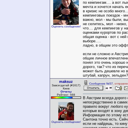
по кемпингам.... а вот лы
мечта и хочется начать ее
в кризис не особо много..
кемпинговых поездок - мн
важно, мол - мы были, вы
не селитесь, мол - низко
Оценить сообщение!
что.... для кемпингов у н
оценками курортов по ра
общая оценка - вот с ней
выборе.....
ладно, в общем это оффт
если не сложно и Австри
общее личное впечатление
понял это очень хорошо 
дорого, так? что из пере
может быть дешевле но в
штубай, капрун, зельден?
maksuz
Сообщение №57
, отправле
Завсегдатай (#1617)
Киев
Отчеты
Рейтинг: 568
В Австрии всегда дорого
непосредственно в самих
правило вокруг любого ку
которые входят в зону де
Информация по этому ест
Сантона точно есть. Сейч
Оценить сообщение!
если не найдешь, то кину
находил карту с маршрут