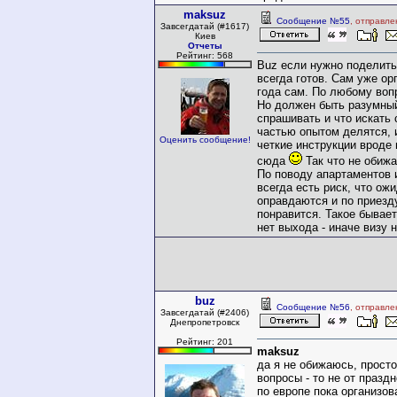
maksuz
Сообщение №55
, отправле
Завсегдатай (#1617)
Киев
Отчеты
Рейтинг: 568
Buz если нужно поделить
всегда готов. Сам уже ор
года сам. По любому вопр
Но должен быть разумны
спрашивать и что искать
частью опытом делятся,
Оценить сообщение!
четкие инструкции вроде
сюда
Так что не обижа
По поводу апартаментов 
всегда есть риск, что ож
оправдаются и по приезд
понравится. Такое бывает
нет выхода - иначе визу н
buz
Сообщение №56
, отправле
Завсегдатай (#2406)
Днепропетровск
Рейтинг: 201
maksuz
да я не обижаюсь, прост
вопросы - то не от праздн
по европе пока организо