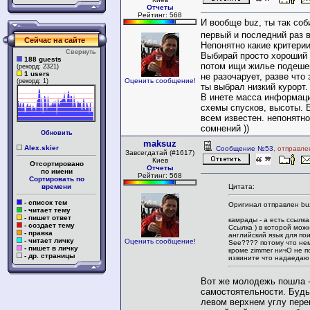
Отчеты
Рейтинг: 568
И вообще buz, ты так соб
первый и последний раз
Сейчас на сайте
Непонятно какие критери
Свернуть
Выбирай просто хороший 
188 guests
потом ищи жилье подешев
(рекорд: 2321)
1 users
не разочарует, разве что
Оценить сообщение!
(рекорд: 1)
ты выбрал низкий курорт.
В инете масса информаци
схемы спусков, высоты. 
всем известен. непонятно
сомнений ))
Обновить
maksuz
Alex.skier
Сообщение №53
, отправле
Завсегдатай (#1617)
Киев
Отсортировано
Отчеты
по имени
Рейтинг: 568
Сортировать по
Цитата:
времени
- список тем
Оригинал отправлен bu
- читает тему
- пишет ответ
камрады - а есть ссылка
- создает тему
Ссылка ) в которой мож
- правка
английский язык для пои
- читает личку
Оценить сообщение!
See???? потому что нем
- пишет в личку
кроме zimmer ничО не п
- др. страницы
извините что надаедаю 
Вот же молодежь пошла -
самостоятельности. Будь
левом верхнем углу пере