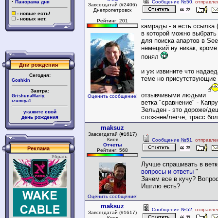
·
Панорама дня
Сообщение №50
, отправле
Завсегдатай (#2406)
Днепропетровск
- новые есть!
- новых нет.
Рейтинг: 201
камрады - а есть ссылка 
в которой можно выбрать
для поиска апартов в Se
немецкий ну никак, кроме
понял
Дни рождения
и уж извините что надае
Сегодня:
теме но присутствующие
Goshkin
Завтра:
отзывчивыми людьми
GrishunaMariy.
Оценить сообщение!
izumiya1
ветка "сравнение" - Капр
Зельден - это дороже/де
укажите свой
сложнее/легче, трасс бо
день рождения
maksuz
Завсегдатай (#1617)
Киев
Сообщение №51
, отправле
Отчеты
Реклама
Рейтинг: 568
Убрать
Лучше спрашивать в ветк
вопросы и ответы
"
Зачем все в кучу? Вопро
Ишглю есть?
Оценить сообщение!
maksuz
Сообщение №52
, отправле
Завсегдатай (#1617)
Киев