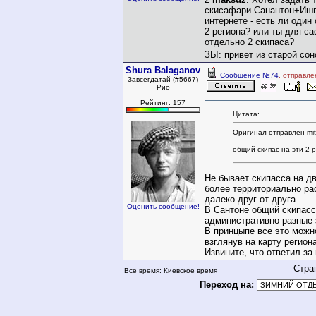
скисафари Санантон+Ишг
интернете - есть ли один
2 региона? или ты для с
отдельно 2 скипаса?
ЗЫ: привет из старой со
Shura Balaganov
Сообщение №74
, отправле
Завсегдатай (#5667)
Рио
Рейтинг: 157
Цитата:
Оригинал отправлен mit
общий скипас на эти 2 
Не бывает скипасса на дв
более территориально ра
далеко друг от друга.
Оценить сообщение!
В Сантоне общий скипасс
административно разные 
В принцыпе все это можн
взглянув на карту региона
Извините, что ответил за
Стра
Все время: Киевское время
Переход на: