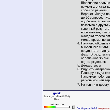
Швейцарии больше 
причем агенства д
собой по районам (
Вербье). Иногда п
до 50 запросов. Ж
подбираю 3-5 вари
показываю друзья
конечный результа
нормальным, что о
ожидают твоего отв
жилье временно за
Начинаю общение 
выбранного жилья.
предоплате, плачу
факс. В результат
оплаченное жилье 
подтверждением.
Делаем визы
Ищу что интересног
Планирую куда хот
Например небольш
региончики или тер
На коня и в дорогу
garik
Завсегдатай (#10770)
Kiev
Рейтинг: 50
Сообщение №60
, отправле