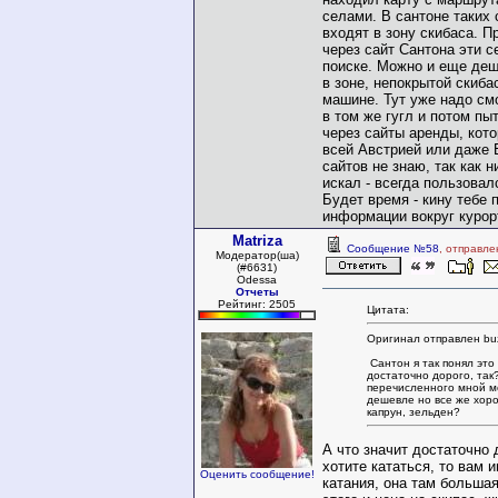
селами. В сантоне таких 
входят в зону скибаса. П
через сайт Сантона эти 
поиске. Можно и еще деш
в зоне, непокрытой скиба
машине. Тут уже надо смо
в том же гугл и потом пы
через сайты аренды, кот
всей Австрией или даже 
сайтов не знаю, так как н
искал - всегда пользовал
Будет время - кину тебе 
информации вокруг курор
Matriza
Сообщение №58
, отправле
Модератор(ша)
(#6631)
Odessa
Отчеты
Рейтинг: 2505
Цитата:
Оригинал отправлен bu
Сантон я так понял это
достаточно дорого, так?
перечисленного мной м
дешевле но все же хоро
капрун, зельден?
А что значит достаточно
хотите кататься, то вам 
Оценить сообщение!
катания, она там большая