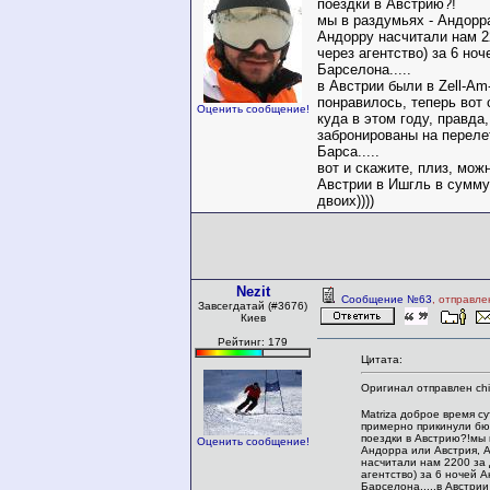
поездки в Австрию?!
мы в раздумьях - Андорр
Андорру насчитали нам 22
через агентство) за 6 но
Барселона.....
в Австрии были в Zell-Am
понравилось, теперь вот 
Оценить сообщение!
куда в этом году, правда
забронированы на переле
Барса.....
вот и скажите, плиз, мож
Австрии в Ишгль в сумму 
двоих))))
Nezit
Сообщение №63
, отправле
Завсегдатай (#3676)
Киев
Рейтинг: 179
Цитата:
Оригинал отправлен chit
Matriza доброе время су
примерно прикинули б
поездки в Австрию?!мы 
Оценить сообщение!
Андорра или Австрия, 
насчитали нам 2200 за 
агентство) за 6 ночей 
Барселона.....в Австрии