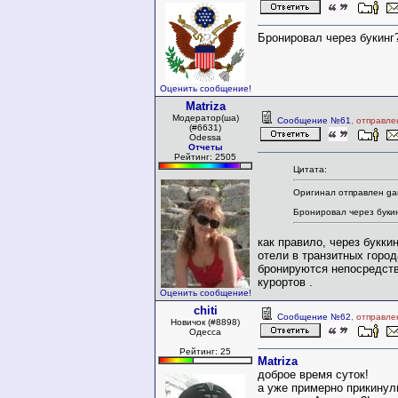
Бронировал через букинг
Оценить сообщение!
Matriza
Модератор(ша)
Сообщение №61
, отправле
(#6631)
Odessa
Отчеты
Рейтинг: 2505
Цитата:
Оригинал отправлен gar
Бронировал через буки
как правило, через букки
отели в транзитных горо
бронируются непосредств
курортов .
Оценить сообщение!
chiti
Сообщение №62
, отправле
Новичок (#8898)
Одесса
Рейтинг: 25
Matriza
доброе время суток!
а уже примерно прикину