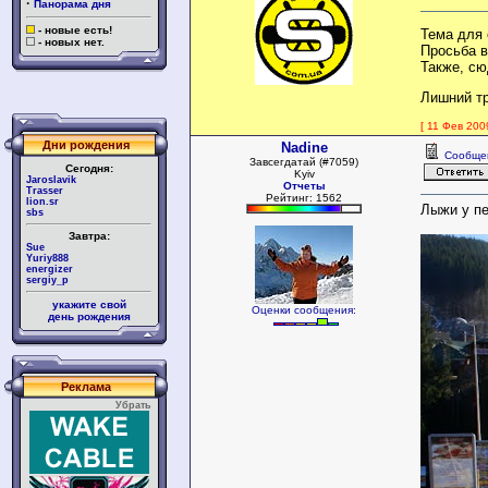
·
Панорама дня
- новые есть!
Тема для 
- новых нет.
Просьба в
Также, сю
Лишний тр
[ 11 Фев 20
Дни рождения
Nadine
Сообще
Завсегдатай (#7059)
Сегодня:
Kyiv
Jaroslavik
Отчеты
Trasser
Рейтинг: 1562
lion.sr
Лыжи у пе
sbs
Завтра:
Sue
Yuriy888
energizer
sergiy_p
укажите свой
Оценки сообщения:
день рождения
Реклама
Убрать