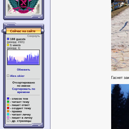
Сейчас на сайте
Свернуть
188 guests
(рекорд: 2321)
1 users
(рекорд: 1)
Обновить
Alex.skier
Гаснет зак
Отсортировано
по имени
Сортировать по
времени
- список тем
- читает тему
- пишет ответ
- создает тему
- правка
- читает личку
- пишет в личку
- др. страницы