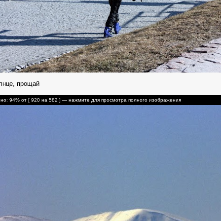
лнце, прощай
о: 94% от [ 920 на 582 ] — нажмите для просмотра полного изображения