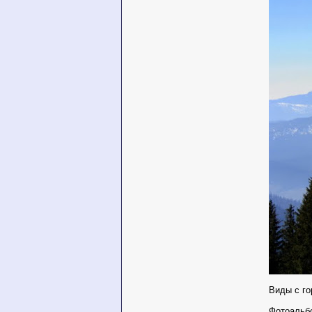
Виды с го
Фотоаль