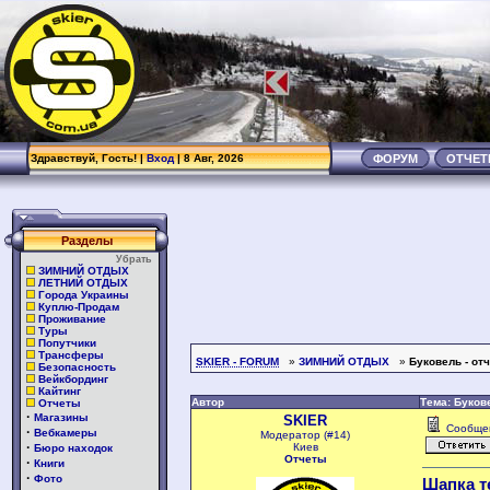
Здравствуй, Гость! |
Вход
| 8 Авг, 2026
ФОРУМ
ОТЧЕ
Разделы
Убрать
ЗИМНИЙ ОТДЫХ
ЛЕТНИЙ ОТДЫХ
Города Украины
Куплю-Продам
Проживание
Туры
Попутчики
Трансферы
SKIER - FORUM
»
ЗИМНИЙ ОТДЫХ
»
Буковель - от
Безопасность
Вейкбординг
Кайтинг
Автор
Тема: Буков
Отчеты
·
Магазины
SKIER
Сообще
·
Вебкамеры
Модератор (#14)
·
Киев
Бюро находок
Отчеты
·
Книги
·
Фото
Шапка т