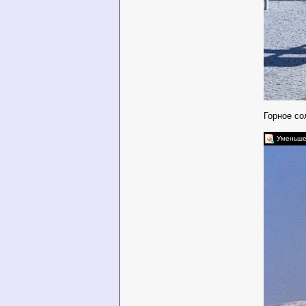
Горное со
Уменьшен