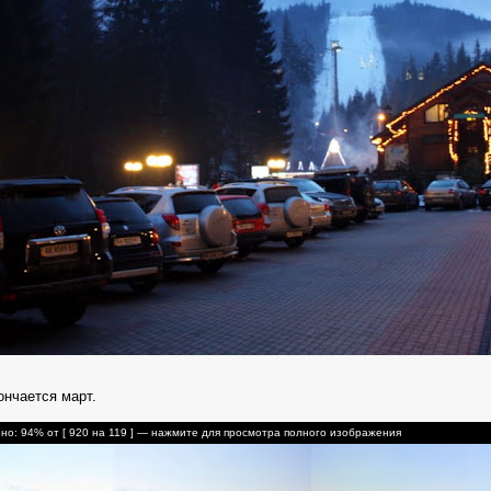
ончается март.
о: 94% от [ 920 на 119 ] — нажмите для просмотра полного изображения