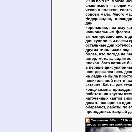
29.04 по 5.05, можно на
славянской — людей ма
чехов и поляков, сооте
совсем мало. Много ма
Нидерландов, голландц
дни
коронацию, поэтому кат
национальным флагом.
запланировано шесть дн
дня купили ски-пассы с
остальные дни хотелось
других тирольских ледн
более, что погода не р
ветер, метель, видимос
плохая. Зато катание 
в первые дни: укатанны
наст держался весь день
на леднике была прост
великолепной почти вс
катания! Канты уже сто
конце сезона, приходил
работать на крутом жес
наточенных кантов зимо
делать, наверняка один
оберегают, работы по е
проводились каждый де
Уменьшено: 40% от [ 720 на
просмотра полного изображен