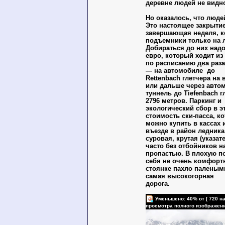
деревне людей не видно
Но оказалось, что людей
Это настоящее закрытие
завершающая неделя, к
подъемники только на 
Добираться до них надо 
евро, который ходит из
по расписанию два раза
— на автомобиле до
Rettenbach глетчера на
или дальше через авт
туннель до Tiefenbach г
2796 метров. Паркинг и
экологический сбор в э
стоимость ски-пасса, к
можно купить в кассах 
въезде в район ледника
суровая, крутая (указат
часто без отбойников н
пропастью. В плохую п
себя не очень комфорт
стоянке пахло паленым
самая высокогорная
дорога.
Уменьшено: 40% от [ 720 на
просмотра полного изображен