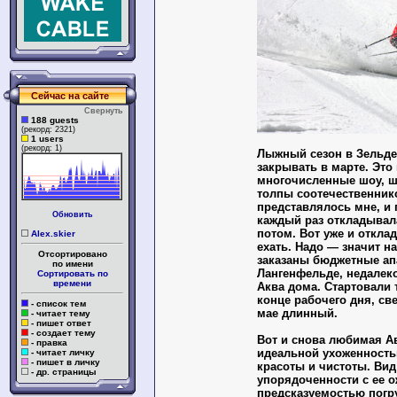
Сейчас на сайте
Свернуть
188 guests
(рекорд: 2321)
1 users
(рекорд: 1)
Лыжный сезон в Зельде
закрывать в марте. Это
многочисленные шоу, ш
толпы соотечественнико
представлялось мне, и 
Обновить
каждый раз откладывал
потом. Вот уже и откла
Alex.skier
ехать. Надо — значит на
Отсортировано
заказаны бюджетные ап
по имени
Лангенфельде, недалеко
Сортировать по
времени
Аква дома. Стартовали
конце рабочего дня, св
- список тем
мае длинный.
- читает тему
- пишет ответ
- создает тему
Вот и снова любимая Ав
- правка
идеальной ухоженность
- читает личку
- пишет в личку
красоты и чистоты. Вид
- др. страницы
упорядоченности с ее 
предсказуемостью погр