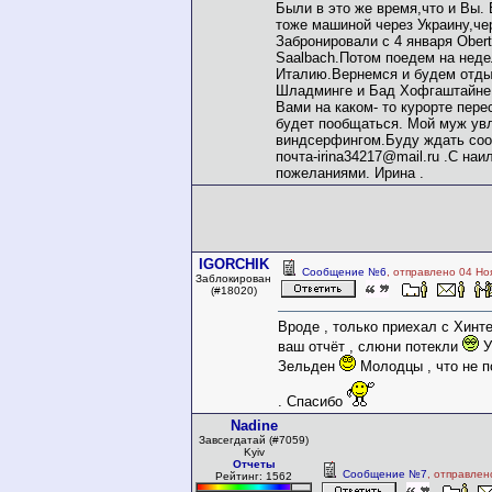
Были в это же время,что и Вы. 
тоже машиной через Украину,че
Забронировали с 4 января Obert
Saalbach.Потом поедем на неде
Италию.Вернемся и будем отды
Шладминге и Бад Хофгаштайне
Вами на каком- то курорте пер
будет пообщаться. Мой муж ув
виндсерфингом.Буду ждать соо
почта-irina34217@mail.ru .С на
пожеланиями. Ирина .
IGORCHIK
Сообщение №6
, отправлено 04 Но
Заблокирован
(#18020)
Вроде , только приехал с Хинте
ваш отчёт , слюни потекли
У
Зельден
Молодцы , что не 
. Спасибо
Nadine
Завсегдатай (#7059)
Kyiv
Отчеты
Сообщение №7
, отправлен
Рейтинг: 1562