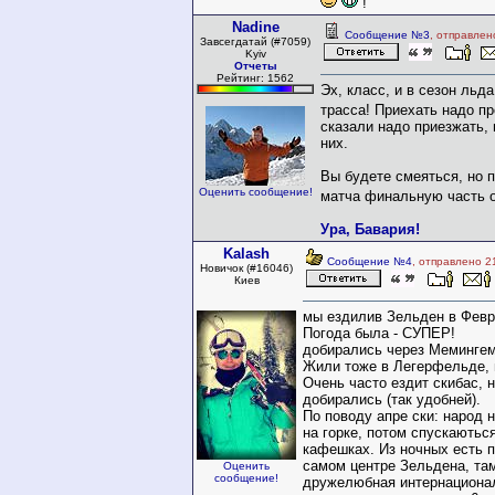
!
Nadine
Сообщение №3
, отправлен
Завсегдатай (#7059)
Kyiv
Отчеты
Рейтинг: 1562
Эх, класс, и в сезон льда
трасса! Приехать надо п
сказали надо приезжать,
них.
Вы будете смеяться, но 
Оценить сообщение!
матча финальную часть 
Ура, Бавария!
Kalash
Сообщение №4
, отправлено 2
Новичок (#16046)
Киев
мы ездилив Зельден в Февр
Погода была - СУПЕР!
добирались через Мемингем
Жили тоже в Легерфельде, 
Очень часто ездит скибас, 
добирались (так удобней).
По поводу апре ски: народ 
на горке, потом спускаються
кафешках. Из ночных есть п
самом центре Зельдена, та
Оценить
сообщение!
дружелюбная интернационал