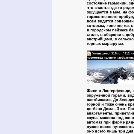
состояние гармонии, зд
что счастье где-то рядо
ощущается в мае, на ф
торжественного пробуж
всем видится совершенс
которым, конечно же, с
в городском пейзаже б
стиля, в общении с до
австрийцами, в сельско
горных маршрутах.
Уменьшено: 31% от [ 912 на
просмотра полного изображен
Жили в Лангерфельде, в
окруженной горами, во
пастбищами. До Зельде
горной и тоже очень кр
до Аква Дома - 3 км. П
апартаменты, приветли
сауна, машина под окн
автомат при ферме ряд
нужно после путешеств
оно всего лишь три дня