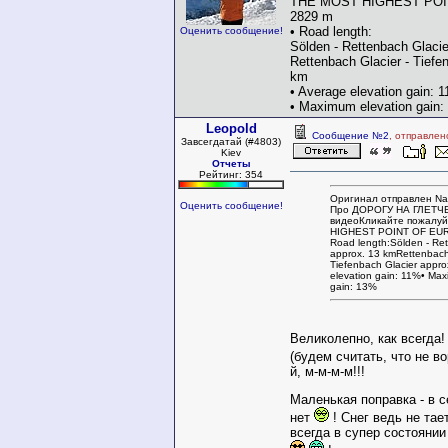
THE MOST HIGHEST POI
2829 m
• Road length:
Оценить сообщение!
Sölden - Rettenbach Glacie
Rettenbach Glacier - Tiefe
km
• Average elevation gain: 
• Maximum elevation gain
Leopold
Сообщение №2
, отправлен
Завсегдатай (#4803)
Kiev
Отчеты
Рейтинг: 354
Оригинал отправлен Na
Оценить сообщение!
Про ДОРОГУ НА ГЛЕТЧ
видеоКликайте пожалу
HIGHEST POINT OF EUR
Road length:Sölden - Ret
approx. 13 kmRettenbach 
Tiefenbach Glacier appro
elevation gain: 11%• Max
gain: 13%
Великолепно, как всегда
(будем считать, что не в
й, м-м-м-м!!!
Маленькая поправка - в с
нет
! Снег ведь не тае
всегда в супер состоянии