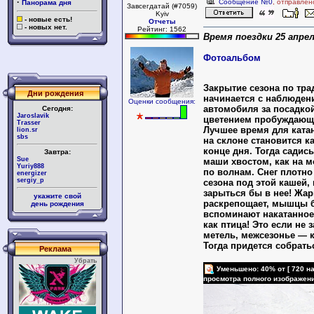
·
Сообщение №0
, отправлен
Панорама дня
Завсегдатай (#7059)
Kyiv
- новые есть!
Отчеты
- новых нет.
Рейтинг: 1562
Время поездки 25 апрел
Фотоальбом
Закрытие сезона по тра
Дни рождения
начинается с наблюдени
Оценки сообщения:
автомобиля за посадко
Сегодня:
Jaroslavik
цветением пробуждающ
Trasser
Лучшее время для катан
lion.sr
sbs
на склоне становится к
конце дня. Тогда садис
Завтра:
Sue
маши хвостом, как на 
Yuriy888
по волнам. Снег плотно
energizer
sergiy_p
сезона под этой кашей, 
зарыться бы в нее! Жар
укажите свой
раскрепощает, мышцы 
день рождения
вспоминают накатанное 
как птица! Это если не 
метель, межсезонье — 
Тогда придется собратьс
Реклама
Убрать
Уменьшено: 40% от [ 720 на
просмотра полного изображен