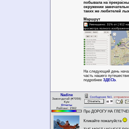
побывала на прекрасны
окружении замечательн
таких же любителей лыж,
Маршрут
Уменьшено: 31% от [ 912 на
просмотра полного изображени
На следующий день нач
часть нашего путешестви
подробнее
ЗДЕСЬ
.
Nadine
Сообщение №1
, отправлен
Завсегдатай (#7059)
Kyiv
Отчеты
Рейтинг: 1562
Про ДОРОГУ НА ГЛЕТЧЕ
Кликайте пожалуйста