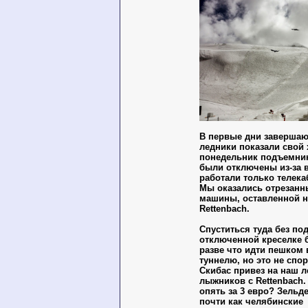
В первые дни заверша
ледники показали свой 
понедельник подъемник
были отключены из-за в
работали только телека
Мы оказались отрезанн
машины, оставленной на
Rettenbach.
Спуститься туда без по
отключенной креселке 
разве что идти пешком
туннелю, но это не спо
Скибас привез на наш 
лыжников с Rettenbach.
опять за 3 евро? Зельд
почти как челябинские