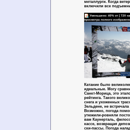
металлурги. Когда ветер
включили все подъемн
Уменьшено: 40% от [ 720 на
просмотра полного изображен
Катание было великол
идеальные. Могу сравн
Санкт-Морица, это этал
рейтинга. Такого велик
снега и ухоженных трасс
Зельдене, не встречала 
Возможно, погода помог
утюжили-ровняли посто
вам Каунерталь, филос
кассе, возвращая депоз
ски-пассы. Погода налади