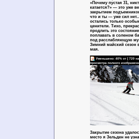
«Почему пустая 31, никт
катается?» — это уже в
закрытием подъемников
что и ты — уже сил нет
остались только особы
ценители. Тихо, прекра
продлить это состояни
поплавать в соленом б
под расслабляющую му
Зимний майский сезон в
мая.
Уменьшено: 40% от [ 720 на
просмотра полного изображен
Закрытие сезона удалос
место я Зельден не узна