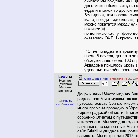
скипасс мы покупали на 6 д
день можно было катнуть на
ездили в какой то другой по
Зельдена), там вообще было
мало, погода - идеальная, т
можно покататся между елк
поживее )))
не понимаю как тут фото до
оказалась ОЧЕНЬ крутой и
Р.S. не попадайте в травмпу
после 8 вечера, доплата за
обслуживание около 100 евр
Аквадоме пришлось бровь з
удовольствие обошлось поч
Lvovna
Сообщение №5
, отправлено 31 Ок
Новичок
(#15664)
Москва-
александ
Добрый день! Часто изучаю Ваш
рада за вас.Мы с мужем так ж
Оценить
путешествовать.Сейчас живем 
сообщение!
много времени проводим в Укра
Кировоградской области. Благод
особенно Отчетам о путешестви
интересного. Мы уже два года 
на машине праздновать в Австр
сайт Griabli и увидела ваш роли
написать. Мы встречали 2012 го