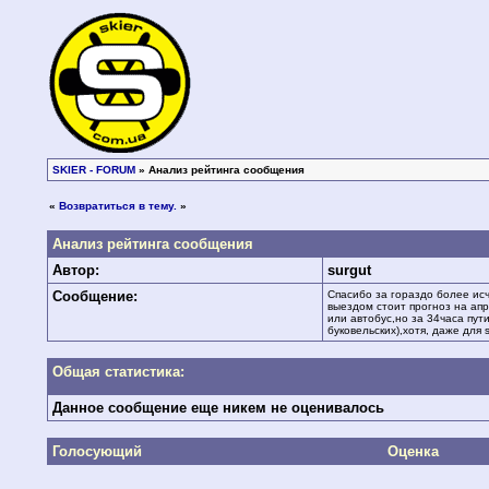
SKIER - FORUM
» Анализ рейтинга сообщения
«
Возвратиться в тему.
»
Анализ рейтинга сообщения
Автор:
surgut
Сообщение:
Спасибо за гораздо более ис
выездом стоит прогноз на ап
или автобус,но за 34часа пут
буковельских),хотя, даже для s
Общая статистика:
Данное сообщение еще никем не оценивалось
Голосующий
Оценка