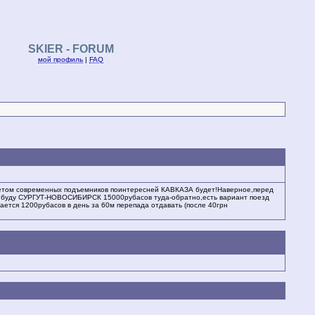
SKIER - FORUM
мой профиль
|
FAQ
учетом современных подъемников поинтересней КАВКАЗА будет!Наверное,перед
еть буду СУРГУТ-НОВОСИБИРСК 15000рубасов туда-обратно,есть вариант поезд
ается 1200рубасов в день за 60м перепада отдавать (после 40грн