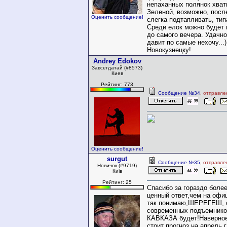
непаханных полянок хвати
Зеленой, возможно, посл
Оценить сообщение!
слегка подтапливать, тип
Среди елок можно будет 
до самого вечера. Удачно
давит по самые нехочу...)
Новокузнецку!
Andrey Edokov
Завсегдатай (#8573)
Киев
Рейтинг: 773
Сообщение №34
, отправле
Оценить сообщение!
surgut
Сообщение №35
, отправле
Новичок (#9719)
Киiв
Рейтинг: 25
Спасибо за гораздо боле
ценный ответ,чем на офиц
так понимаю,ШЕРЕГЕШ, 
современных подъемнико
КАВКАЗА будет!Наверное
стоит прогноз на апрель 