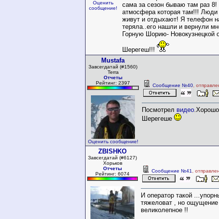
Оценить
сама за сезон бываю там раз 8!
сообщение!
атмосфера которая там!!! Люд
живут и отдыхают! Я телефон н
теряла..его нашли и вернули мн
Горную Шорию- Новокузнецкой 
Шерегеш!!!
Mustafa
Завсегдатай (#1560)
Terra
Отчеты
Рейтинг: 2397
Сообщение №40
, отправле
Посмотрел
видео
.Хорошо
Шерегеше
Оценить сообщение!
ZBISHKO
Завсегдатай (#6127)
Хорьков
Отчеты
Сообщение №41
, отправле
Рейтинг: 6074
И оператор такой ...упорны
тяжеловат , но ощущение
великолепное !!