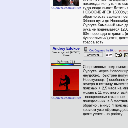
похолодание,чуть-что см
туда-сюда вылет.Лететь 
Оценить сообщение!
НОВОСИБИРСК 15000руба
обратно,есть вариант пое
34часа пути до Новосиби
Сургуте Каменный мыс до
рука не поднимается 120
60м перепада отдавать (
буковельских),хотя, даже
трасса есть.
Andrey Edokov
Сообщение №36
, отправле
Завсегдатай (#8573)
Киев
Рейтинг: 773
Современных подъемников
Сургута через Новосибир
неудобно, быстрее получ
Новокузнецк ( особенно 
вечера в пятницу вылетел
поясных + 2,5 часа на ми
можно к 11 местного выйт
- воскресенье катаешься
Оценить сообщение!
понедельник в 8 местно
обратно , минус 4 поясны
крылом уже «Домодедово
даже успеть на работу…