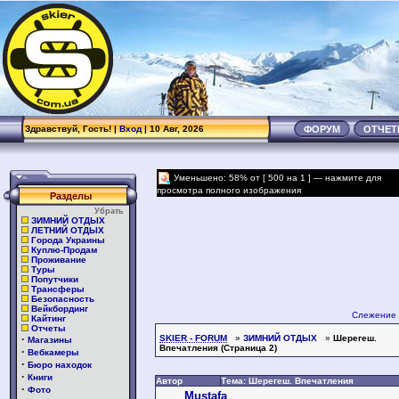
.
Здравствуй, Гость! |
Вход
| 10 Авг, 2026
ФОРУМ
ОТЧЕ
Уменьшено: 58% от [ 500 на 1 ] — нажмите для
просмотра полного изображения
Разделы
Убрать
ЗИМНИЙ ОТДЫХ
ЛЕТНИЙ ОТДЫХ
Города Украины
Куплю-Продам
Проживание
Туры
Попутчики
Трансферы
Безопасность
Вейкбординг
Слежение 
Кайтинг
Отчеты
·
SKIER - FORUM
»
ЗИМНИЙ ОТДЫХ
»
Шерегеш.
Магазины
Впечатления (Страница 2)
·
Вебкамеры
·
Бюро находок
·
Книги
Автор
Тема: Шерегеш. Впечатления
·
Фото
Mustafa