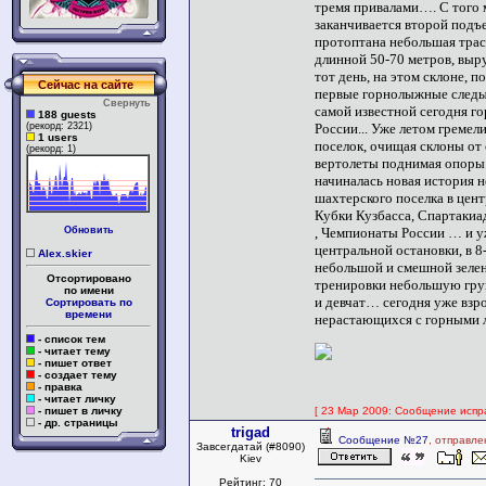
тремя привалами…. С того м
заканчивается второй подъ
протоптана небольшая трас
длинной 50-70 метров, выру
тот день, на этом склоне, п
Сейчас на сайте
первые горнолыжные следы,
Свернуть
самой известной сегодня г
188 guests
России... Уже летом гремел
(рекорд: 2321)
1 users
поселок, очищая склоны от 
(рекорд: 1)
вертолеты поднимая опоры н
начиналась новая история 
шахтерского поселка в цен
Кубки Кузбасса, Спартаки
, Чемпионаты России … и 
Обновить
центральной остановки, в 8-
Alex.skier
небольшой и смешной зеле
Отсортировано
тренировки небольшую гру
по имени
и девчат… сегодня уже взр
Сортировать по
времени
нерастающихся с горным
- список тем
- читает тему
- пишет ответ
- создает тему
- правка
- читает личку
[ 23 Мар 2009: Сообщение испр
- пишет в личку
- др. страницы
trigad
Сообщение №27
, отправле
Завсегдатай (#8090)
Kiev
Рейтинг: 70