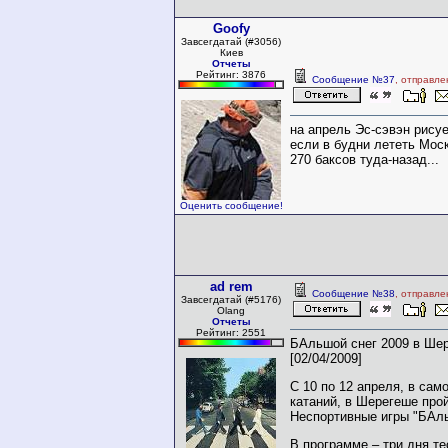
Goofy
Завсегдатай (#3056)
Киев
Отчеты
Рейтинг: 3876
Сообщение №37
, отправле
на апрель Эс-сэвэн рисуе
если в будни лететь Мос
270 баксов туда-назад...
Оценить сообщение!
ad rem
Сообщение №38
, отправле
Завсегдатай (#5176)
Olang
Отчеты
Рейтинг: 2551
БАльшой снег 2009 в Ше
[02/04/2009]
С 10 по 12 апреля, в сам
катаний, в Шерегеше прой
Неспортивные игры "БАль
В программе – три дня т