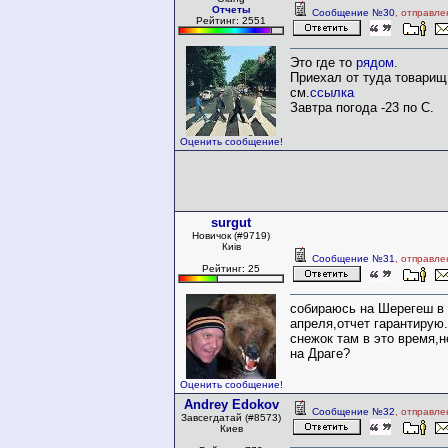
Отчеты
Сообщение №30
, отправле
Рейтинг: 2551
Это где то
рядом
.
Приехал от туда товарищ
см.
ссылка
Завтра погода -23 по С.
Оценить сообщение!
surgut
Новичок (#9719)
Киiв
Сообщение №31
, отправле
Рейтинг: 25
собираюсь на Шерегеш в
апреля,отчет гарантирую.
снежок там в это время,н
на Драге?
Оценить сообщение!
Andrey Edokov
Сообщение №32
, отправле
Завсегдатай (#8573)
Киев