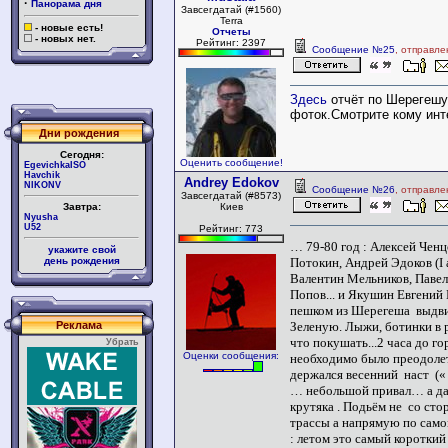
·
Панорама дня
Завсегдатай (#1560)
Terra
- новые есть!
Отчеты
- новых нет.
Рейтинг: 2397
Сообщение №25
, отправле
Здесь
отчёт по Шерегешу
фоток.Смотрите кому инт
Дни рождения
Сегодня:
Оценить сообщение!
EgevichkaISO
Havchik
Andrey Edokov
NIKONV
Сообщение №26
, отправле
Завсегдатай (#8573)
Завтра:
Киев
Nyusha
U52
Рейтинг: 773
… 79-80 год : Алексей Ченц
укажите свой
Потокин, Андрей Эдоков (I 
день рождения
Валентин Мельников, Павел
Попов... и Якушин Евгений 
пешком из Шерегеша
выдви
Зеленую. Лыжи, ботинки в р
Реклама
что покушать...2 часа до г
Убрать
Оценки сообщения:
необходимо было преодолет
держался весенний
наст
(«
… небольшой привал… а д
крутяка .
Подьём не
со сто
трассы а напрямую по сам
: летом это самый короткий 