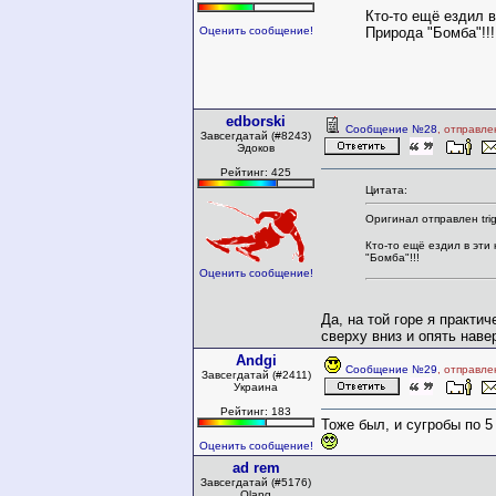
Кто-то ещё ездил в
Природа "Бомба"!
Оценить сообщение!
edborski
Сообщение №28
, отправле
Завсегдатай (#8243)
Эдоков
Рейтинг: 425
Цитата:
Оригинал отправлен tri
Кто-то ещё ездил в эти
"Бомба"!!!
Оценить сообщение!
Да, на той горе я практич
сверху вниз и опять наверх
Andgi
Сообщение №29
, отправле
Завсегдатай (#2411)
Украина
Рейтинг: 183
Тоже был, и сугробы по 5
Оценить сообщение!
ad rem
Завсегдатай (#5176)
Olang