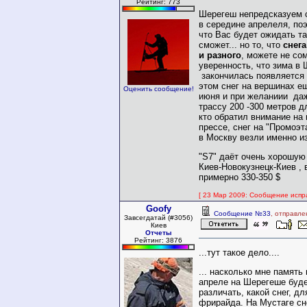
Рейтинг: 773
Шерегеш непредсказуем 
в середине апрелеля, поэ
что Вас будет ожидать та
сможет... но то, что
снега
и разного
, можете не со
уверенность, что зима в
закончилась появляется 
этом снег на вершинах е
Оценить сообщение!
июня и при желаниии да
трассу 200 -300 метров д
кто обратил внимание на
прессе, снег на "Промоэт
в Москву везли именно из
"S7" даёт очень хорошую
Киев-Новокузнецк-Киев , 
примерно 330-350 $
[ 23 Мар 2009: Сообщение испр
Goofy
Сообщение №33
, отправле
Завсегдатай (#3056)
Киев
Отчеты
Рейтинг: 3876
...тут такое дело....
... насколько мне память 
апреле на Шерегеше буде
различать, какой снег, д
фрирайда. На Мустаге сн