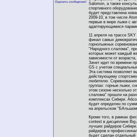
Оценить сообщение!
Salomon, а также консуль
спортивного оборудовани
будет представлена нова
2009-10, в том числе Ato
первые в мире лыжи с ав
адаптирующимися парам
11 апреля на трассе SKY
финал самых демократич
горнолыжных соревновани
"Народного слалома", при
которых может каждый ж
зависимости от возраста,
Зачет идет по времени п
GS с учетом специальны
Эта система позволяет в
действующему спортсмен
любителю. Соревнования 
группах: горные лыжи, сн
этом сезоне несколько э
слалома" прошли на раз
комплексах Сибири. Абс
будет определен по сумм
на апрельском "БАльшом 
Кроме того, в рамках фе
contest в дисциплине Big 
лучших райдеров Сибири
райдеров и профессиона
будет сделан отдельный 