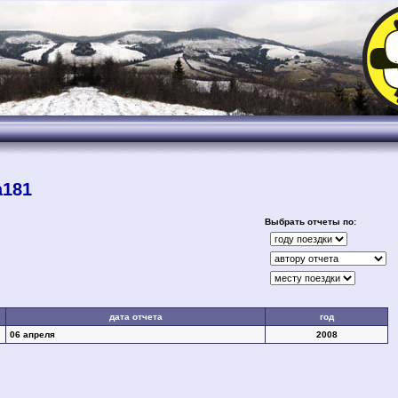
.
a181
Выбрать отчеты по:
дата отчета
год
06 апреля
2008