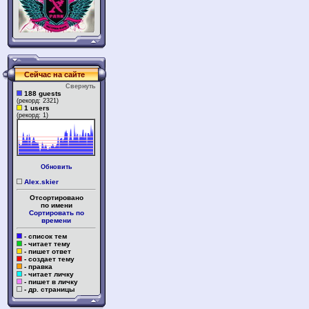
Сейчас на сайте
Свернуть
188 guests
(рекорд: 2321)
1 users
(рекорд: 1)
Обновить
Alex.skier
Отсортировано
по имени
Сортировать по
времени
- список тем
- читает тему
- пишет ответ
- создает тему
- правка
- читает личку
- пишет в личку
- др. страницы