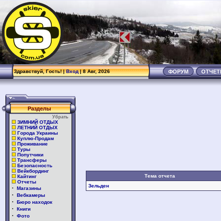
Здравствуй, Гость! |
Вход
| 8 Авг, 2026
ФОРУМ
ОТЧЕ
Разделы
Убрать
ЗИМНИЙ ОТДЫХ
ЛЕТНИЙ ОТДЫХ
Города Украины
Куплю-Продам
Проживание
Туры
Попутчики
Трансферы
Безопасность
Вейкбординг
Тема отчета
Кайтинг
Отчеты
Зельден
·
Магазины
·
Вебкамеры
·
Бюро находок
·
Книги
·
Фото