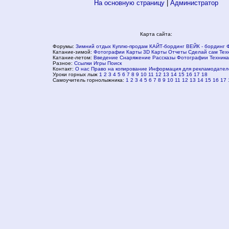
На основную страницу
|
Администратор
Карта сайта:
Форумы:
Зимний отдых
Куплю-продам
КАЙТ-бординг
ВЕЙК - бординг
Катание-зимой:
Фотографии
Карты
3D Карты
Отчеты
Сделай сам
Тех
Катание-летом:
Введение
Снаряжение
Рассказы
Фотографии
Техника
Разное:
Ссылки
Игры
Поиск
Контакт:
О нас
Право на копирование
Информация для рекламодател
Уроки горных лыж
1
2
3
4
5
6
7
8
9
10
11
12
13
14
15
16
17
18
Самоучитель горнолыжника:
1
2
3
4
5
6
7
8
9
10
11
12
13
14
15
16
17