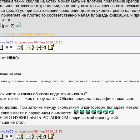
твием таких сколов на ботах может быть не плотное прилегание крепов 
ольное натяжение в креплении,на пятке у некоторых крепов есть незаме
усе (рис.2) ус при застегивании крепления должен уходить ровно на пол
 прилегает не плотно то соответственно малая площадь фиксации, и пр
 и т.д
(рис.2)
0: Сообщение исправлено: Kirill.G ]
ние №64
, отправлено 06 Фев 2010 12:26
 от Nikit0z
страшная сила
оно достаточно похоже... правда без фот.... но фотки - это как инструкция по пользованию 
ак часто и каким образом надо точить канты?
там такое..... Как я точу канты. Обычно сначала я парафиню скользяк.
то делаю. При заточке между скользяком и канторезом попадает металли
левке вместе с парафином снимается.
 ЭТО НУЖНО БЫТЬ РОГАПИЛОМ сорри за мой французкий
льше не стал.
ние №65
, отправлено 08 Фев 2010 11:35