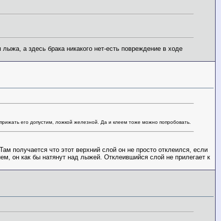
 лыжа, а здесь брака никакого нет-есть повреждение в ходе
 прижать его допустим, ложкой железной. Да и клеем тоже можно попробовать.
Там получается что этот верхний слой он не просто отклеился, если
ем, он как бы натянут над лыжей. Отклеившийся слой не прилегает к