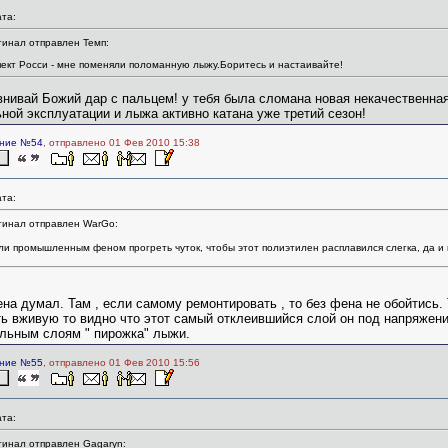
та:
инал отправлен Темп:
ект Росси - мне поменяли поломанную лыжу.Боритесь и настаивайте!
внивай Божий дар с пальцем! у тебя была сломана новая некачественная
ной эксплуатации и лыжа активно катана уже третий сезон!
ние №54
, отправлено 01 Фев 2010 15:38
та:
гинал отправлен WarGo:
ли промышленным феном прогреть чуток, чтобы этот полиэтилен расплавился слегка, да и
на думал. Там , если самому ремонтировать , то без фена не обойтись. 
ь вживую то видно что этот самый отклеившийся слой он под напряжени
льным слоям " пирожка" лыжи.
ние №55
, отправлено 01 Фев 2010 15:56
та:
инал отправлен Gagaryn: