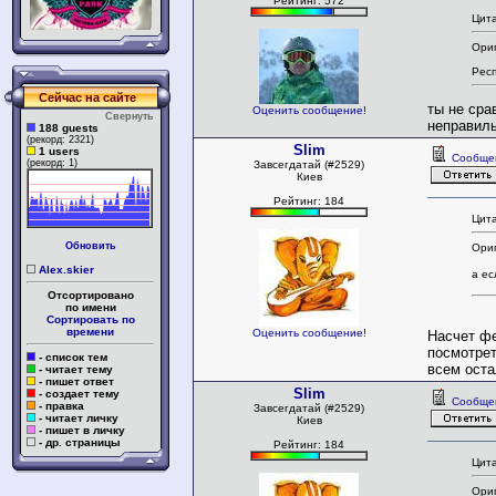
Рейтинг: 572
Цита
Ориг
Респ
Сейчас на сайте
ты не сра
Оценить сообщение!
Свернуть
неправиль
188 guests
(рекорд: 2321)
Slim
1 users
Сообще
(рекорд: 1)
Завсегдатай (#2529)
Киев
Рейтинг: 184
Цита
Обновить
Ори
Alex.skier
а ес
Отсортировано
по имени
Сортировать по
времени
Оценить сообщение!
Насчет фе
посмотрет
- список тем
всем оста
- читает тему
- пишет ответ
Slim
- создает тему
Сообще
- правка
Завсегдатай (#2529)
- читает личку
Киев
- пишет в личку
- др. страницы
Рейтинг: 184
Цита
Ориг