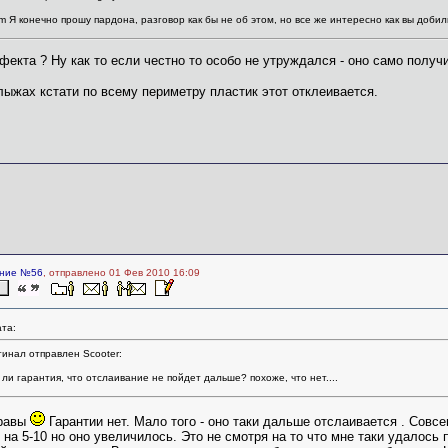
im Я конечно прошу пардона, разговор как бы не об этом, но все же интересно как вы доби
фекта ? Ну как то если честно то особо не утруждался - оно само получ
ыжах кстати по всему периметру пластик этот отклеивается.
ние №56
, отправлено 01 Фев 2010 16:09
та:
инал отправлен Scooter:
 ли гарантия, что отслаивание не пойдет дальше? похоже, что нет....
правы
Гарантии нет. Мало того - оно таки дальше отслаивается . Совс
 на 5-10 но оно увеличилось. Это не смотря на то что мне таки удалось