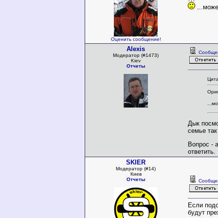
...може
Оценить сообщение!
Alexis
Сообще
Модератор (#1473)
Kiev
Отчеты
Цита
Ориг
...м
Дык посмо
семье так
Вопрос - 
ответить.
SKIER
Модератор (#14)
Киев
Отчеты
Сообще
Если подо
будут пре