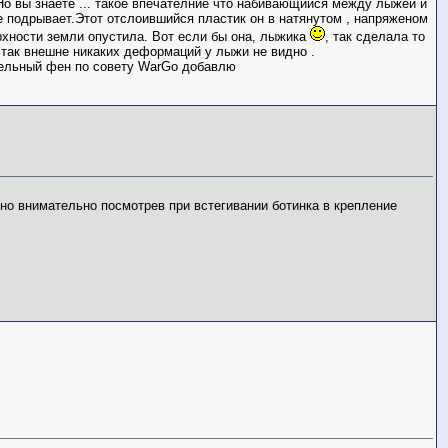
 Но вы знаете ... такое впечателние что набивающийся между лыжей и
ее подрывает.Этот отслоившийся пластик он в натянутом , напряженом
ерхности земли опустила. Вот если бы она, лыжика
, так сделала то
А так внешне никаких деформаций у лыжи не видно .
ительный фен по совету WarGo добавлю
но внимательно посмотрев при встегивании ботинка в крепление