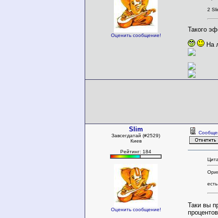
2 Sl
Такого эф
Оценить сообщение!
На л
Slim
Сообще
Завсегдатай (#2529)
Киев
Рейтинг: 184
Цита
Ориг
есть
Таки вы 
Оценить сообщение!
процентов