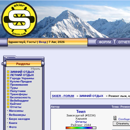
Здравствуй, Гость! |
Вход
| 7 Авг, 2026
ФОРУМ
ОТЧЕ
Разделы
Убрать
ЗИМНИЙ ОТДЫХ
ЛЕТНИЙ ОТДЫХ
Города Украины
Куплю-Продам
Проживание
Туры
Попутчики
Трансферы
SKIER - FORUM
»
ЗИМНИЙ ОТДЫХ
»
Ремонт лыж, к
Безопасность
Вейкбординг
Кайтинг
Автор
Тема: Ремон
Отчеты
·
Магазины
Темп
·
Вебкамеры
Завсегдатай (#3234)
·
Харьков
Бюро находок
Сообще
Отчеты
·
Книги
Рейтинг: 2344
·
Фото