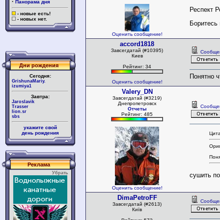
·
Панорама дня
Респект Р
- новые есть!
- новых нет.
Боритесь 
Оценить сообщение!
accord1818
Завсегдатай (#10395)
Сообще
Киев
Дни рождения
Рейтинг: 34
Понятно ч
Сегодня:
GrishunaMariy.
Оценить сообщение!
izumiya1
Valery_DN
Завтра:
Завсегдатай (#3219)
Jaroslavik
Днепропетровск
Сообще
Trasser
Отчеты
lion.sr
Рейтинг: 485
sbs
укажите свой
день рождения
Цита
Ориг
Поня
Реклама
Убрать
сушить по
Оценить сообщение!
DimaPetroFF
Сообще
Завсегдатай (#2613)
Київ