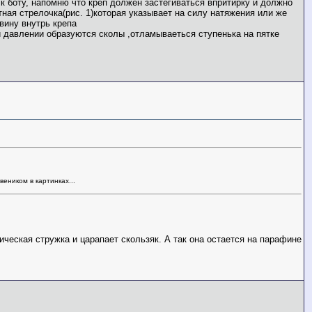
к боту, напомню что креп должен застегиваться впритирку и должно
тная стрелочка(рис. 1)которая указывает на силу натяжения или же
овину внутрь крепа
и давлении образуются сколы ,отламываеться ступенька на пятке
веником в картинках...
ческая стружка и царапает скользяк. А так она остается на парафине