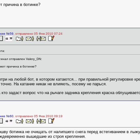
т причина в ботинке?
ние №59
, отправлено 05 Фев 2010 07:24
та:
инал отправлен Valery_DN:
ожет причина в ботинке?
три на любой бот, в котором катаются... при правильной регулировке кре
 точно. На катание никак не влияють, посему не парься.
а кто задаст вопрос что на рычаге задника крепления краска облущиваетс
ние №60
, отправлено 05 Фев 2010 09:19
шву ботинка не очищать от налипшего снега перед встегиванием в лыжу
ждевременно вышедшие из строя крепления.