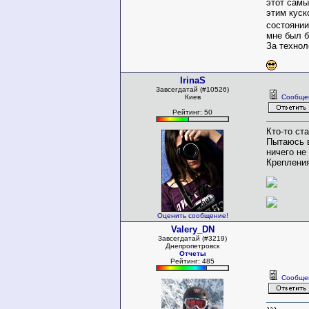
этот самы
этим куск
состоянии
мне был б
За технол
IrinaS
Завсегдатай (#10526)
Киев
Сообще
Рейтинг: 50
Кто-то ст
Пытаюсь в
ничего не
Крепления 
Оценить сообщение!
Valery_DN
Завсегдатай (#3219)
Днепропетровск
Отчеты
Рейтинг: 485
Сообще