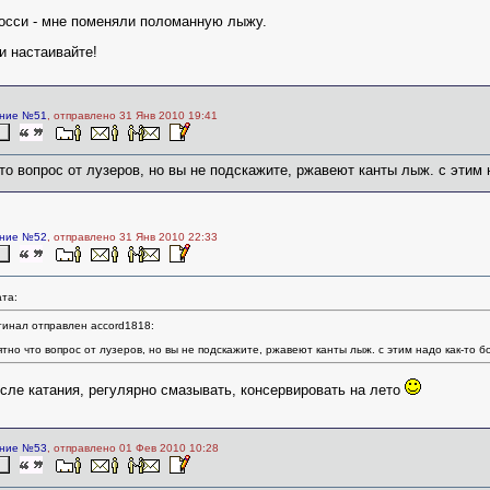
осси - мне поменяли поломанную лыжу.
и настаивайте!
ние №51
, отправлено 31 Янв 2010 19:41
то вопрос от лузеров, но вы не подскажите, ржавеют канты лыж. с этим 
ние №52
, отправлено 31 Янв 2010 22:33
та:
инал отправлен accord1818:
тно что вопрос от лузеров, но вы не подскажите, ржавеют канты лыж. с этим надо как-то б
сле катания, регулярно смазывать, консервировать на лето
ние №53
, отправлено 01 Фев 2010 10:28