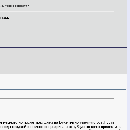
лись такого эффекта?
илось
ем немного но после трех дней на Буке пятно увеличилось.Пусть
 перед поездкой с помощью циакрина и струбцин по краю прихватить