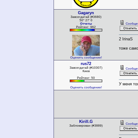
Gagaryn
Завсегдатай (#3680)
50° 27′ 0
Отчеты
Сообще
Рейтинг: 962
2 IrinaS
тоже само
Оценить сообщение!
rus72
Завсегдатай (#10307)
Сообще
Киев
Рейтинг: 50
У меня то
Оценить сообщение!
Kirill.G
Сообще
Заблокирован (#3889)