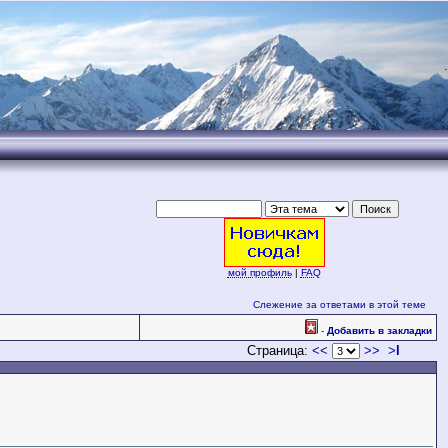
.
мой профиль
|
FAQ
Слежение за ответами в этой теме
-
Добавить в закладки
Страница:
<<
>>
>
l