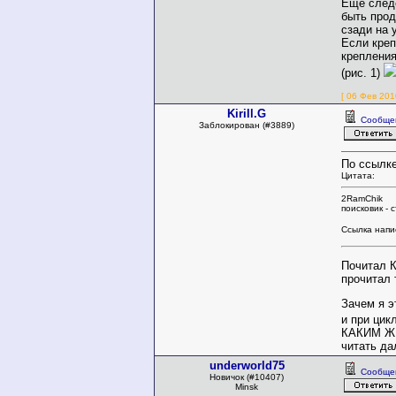
Еще следс
быть прод
сзади на 
Если креп
крепления
(рис. 1)
[ 06 Фев 201
Kirill.G
Сообще
Заблокирован (#3889)
По ссылке
Цитата:
2RamChik
поисковик - 
Ссылка напис
Почитал К
прочитал 
Зачем я э
и при цик
КАКИМ ЖЕ
читать да
underworld75
Сообще
Новичок (#10407)
Minsk