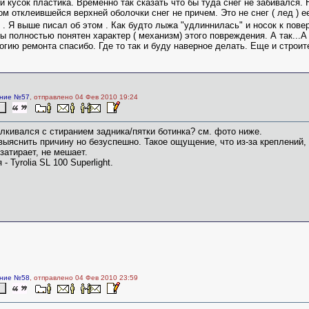
й кусок пластика. Временно так сказать что бы туда снег не забивался.
ом отклеившейся верхней оболочки снег не причем. Это не снег ( лед ) 
 . Я выше писал об этом . Как будто лыжа "удлиннилась" и носок к пов
ы полностью понятен характер ( механизм) этого повреждения. А так...
огию ремонта спасибо. Где то так и буду наверное делать. Еще и стро
ние №57
, отправлено 04 Фев 2010 19:24
алкивался с стиранием задника/пятки ботинка? см. фото ниже.
ыяснить причину но безуспешно. Такое ощущение, что из-за креплений, 
 затирает, не мешает.
- Tyrolia SL 100 Superlight.
ние №58
, отправлено 04 Фев 2010 23:59