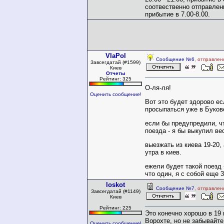
соотвественно отправлени
прибытие в 7.00-8.00.
VlaPol
Сообщение №6
, отправлен
Завсегдатай (#1599)
Киев
Отчеты
Рейтинг: 325
О-ля-ля!
Оценить сообщение!
Вот это будет здорово е
просыпаться уже в Буков
если бы предупредили, ч
поезда - я бы выкупил вес
выезжать из киева 19-20, 
утра в киев.
ежели будет такой поезд 
что один, я с собой еще 3
loskot
Сообщение №7
, отправлен
Завсегдатай (#1149)
Киев
Рейтинг: 225
Это конечно хорошо в 19 и
Ворохте, но не забывайте
Оценить сообщение!