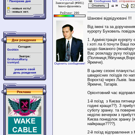
·
Панорама дня
Сообщение №0
, отправлен
Завсегдатай (#981)
Івано-франківсь
- новые есть!
- новых нет.
Рейтинг: 290
Шановні відвідуювачі !!!
Від імені та за доручення
курорту Буковель повідо
1. Адміністрація курорту
Дни рождения
і хоті ла б почути Ваші по
Сегодня:
щодо бажаного (якнайзру
Goshkin
Вас розкладу руху поїзді
Завтра:
(Поляниця,Яблуниця,Ворох
GrishunaMariy.
Яремче).
izumiya1
Оценить сообщение!
укажите свой
В цьому сезоні плануєтьс
день рождения
швидкісних поїздів по нап
Ворохта) через Львів. Іва
Яремче, Татарів.
Реклама
Орієнтовний час відправ
Убрать
1-й поїзд з Києва пятниця
годині краще??). З прибу
суботу зранку. та поверн
неділю вечером з прибут
Києва понеділок зранку (
найкраще????).
2-й поїзд відправлення з 