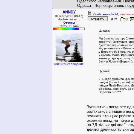
Одесского направления. Поезд
Одесса - Черновцы очень неуд
ANNDY
Сообщение №24
, отправле
Завсегдатай (#417)
Файне_місто...
Отчеты
Рейтинг: 1442
Цитата:
Ми бачимо цю проблему
зробити наступним чино
бути"чартерно-лижним"
відправляється з Києва в
у Ворохту без жодних зу
у Львові, Івано-Франківсь
таким розрахунком щоб 
бути в Яремчі (Ворохті).
Оценить сообщение!
Цитата:
2. Є ідея зробити крім п
поїзда (Київ-Ворохта), а
поїзди Львів-Ворохта, Д
Ворохта, Тернопіль-Воро
Ворохта ?????
Зупинятись поїзд все одн
роз"їхатись з іншими поїз
великих станціях робити т
окремий поїзд на тій-же д
на ЗД тільки дві колії - ту
деяких ділянках тільки од