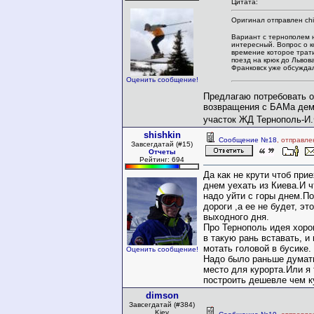
Цитата:
Оригинал отправлен chi
Вариант с тернополем 
интересный. Вопрос о к
времение которое трат
поезд на крюк до Львов
Франковск уже обсуждал
Оценить сообщение!
Предлагаю потребовать 
возвращения с БАМа дем
участок ЖД Тернополь-И
shishkin
Сообщение №18
, отправле
Завсегдатай (#15)
Отчеты
Рейтинг: 694
Да как не крути чтоб при
днем уехать из Киева.И ч
надо уйти с горы днем.По
дороги ,а ее не будет, эт
выходного дня.
Про Тернополь идея хоро
в такую рань вставать, 
мотать головой в бусике.
Оценить сообщение!
Надо было раньше думат
место для курорта.Или я
построить дешевле чем к
dimson
Завсегдатай (#384)
Kiev