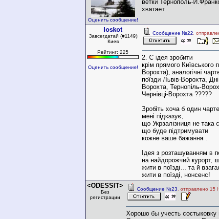
ветки Тернополь-И.Франк
хватает...
Оценить сообщение!
loskot
Сообщение №22
, отправле
Завсегдатай (#1149)
Киев
Рейтинг: 225
2. Є ідея зробити
крім прямого Київського п
Оценить сообщение!
Ворохта), аналогічні чарт
поїзди Львів-Ворохта, Дн
Ворохта, Тернопіль-Ворох
Чернівці-Ворохта ?????
Зробіть хоча б один чарт
мені підказує,
що Укрзалізниця не така cl
що буде підтримувати
кожне ваше бажання .
Ідея з розташуванням в по
на найдорожчий курорт, 
жити в поїзді... та й взага
жити в поїзді, нонсенс!
<ODESSIT>
Сообщение №23
, отправлено 15 
Без
регистрации
Хорошо бы учесть состыковку 