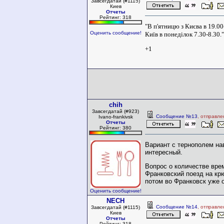
Завсегдатай (#1115)
Киев
Отчеты
Рейтинг: 318
"В п'ятницю з Києва в 19.00
Оценить сообщение!
Київ в понеділок 7.30-8.30."
+1
chih
Завсегдатай (#923)
Сообщение №13
, отправле
Ivano-frankivsk
Отчеты
Рейтинг: 380
Вариант с тернополем на
интересный.
Вопрос о количестве вре
Франковский поезд на кр
потом во Франковск уже 
Оценить сообщение!
NECH
Сообщение №14
, отправле
Завсегдатай (#1115)
Киев
Отчеты
Рейтинг: 318