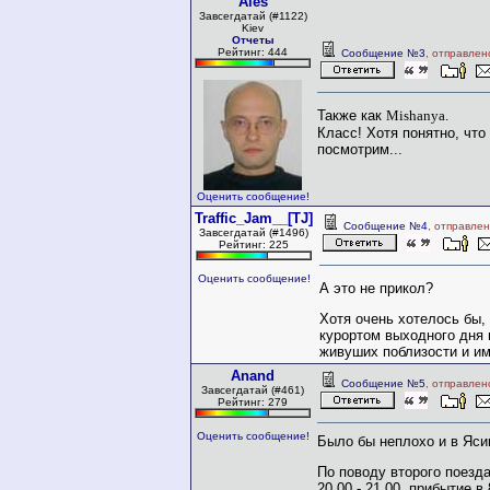
Ales
Завсегдатай (#1122)
Kiev
Отчеты
Рейтинг: 444
Сообщение №3
, отправлен
Также как
Mishanya.
Класс! Хотя понятно, что
посмотрим...
Оценить сообщение!
Traffic_Jam__[TJ]
Сообщение №4
, отправле
Завсегдатай (#1496)
Рейтинг: 225
Оценить сообщение!
А это не прикол?
Хотя очень хотелось бы,
курортом выходного дня 
живуших поблизости и 
Anand
Сообщение №5
, отправлен
Завсегдатай (#461)
Рейтинг: 279
Оценить сообщение!
Было бы неплохо и в Яс
По поводу второго поезда
20.00 - 21.00, прибытие в 