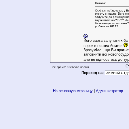
Цитата:
Оскільки поїзд чекає у В
суботу і неділю) його м
залучити до розміщення
відпочиваючих????? Які
бачення цього питання
робити чи НІ???
Його варта залучити хіба
ворохтянських бомжів
Зрозуміло , що Ви прагн
заповнити всі новопобудо
але не відносьтесь до ту
С
Все время: Киевское время
Переход на:
На основную страницу
|
Администратор