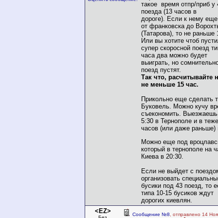
такое время отпр/приб у 
поезда (13 часов в
дороге). Если к нему еще
от франковска до Ворохт
(Татарова), то не раньше 
Или вы хотите чтоб пуст
супер скоросной поезд ти
часа два можно будет
выиграть, но сомнительно
поезд пустят.
Так что, расчитывайте 
не меньше 15 час.
Прикольно еще сделать 
Буковель. Можно кучу в
съекономить. Выезжаешь 
5:30 в Тернополе и в теже
часов (или даже раньше) 
Можно еще под вроцлавск
который в тернополе на ч
Киева в 20:30.
Если не выйдет с поездо
организовать специальны
бусики под 43 поезд, то е
типа 10-15 бусиков ждут
дорогих киевлян.
<EZ>
Сообщение №8
, отправлено 14 Ноя
Без