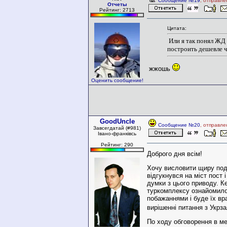
Сообщение №19
, отправле
Отчеты
Рейтинг: 2713
Цитата:
Или я так понял ЖД
построить дешевле ч
жжошь
Оценить сообщение!
GoodUncle
Сообщение №20
, отправле
Завсегдатай (#981)
Івано-франківсь
Рейтинг: 290
Доброго дня всім!
Хочу висловити щиру под
відгукнувся на міст пост 
думки з цього приводу. К
туркомплексу ознайомил
побажаннями і буде їх вр
вирішенні питання з Укрз
По ходу обговорення в мен