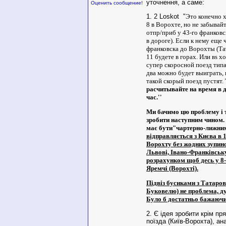
уточнення, а саме:
Оценить сообщение!
1. 2 Loskot "
Это конечно х
8 в Ворохте, но не забывайт
отпр/приб у 43-го франковс
в дороге). Если к нему еще 
франковска до Ворохты (Тат
11 будете в горах. Или вs х
супер скоросной поезд типа
два можно будет выиграть, 
такой скорый поезд пустят.
расчитывайте на время в 
час.''
Ми бачимо цю проблему і
зробити наступним чином.
має бути"чартерно-лижни
відправляється з Києва в 1
Ворохту без жодних зупино
Львові, Івано-Франківську
розрахунком щоб десь у 8-
Яремчі (Ворохті).
Підвіз бусиками з Татаров
Буковелю) не проблема, д
Було б достатньо бажаючи
2. Є ідея зробити крім пр
поїзда (Київ-Ворохта), ана