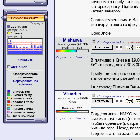
вечером та прибуття в го
вівторок зранку. Відправ
четвер вечером.
Сейчас на сайте
Сподіваємось почути Ваш
Свернуть
якнайзручнішого графіку.
188 guests
(рекорд: 2321)
GoodUncle
1 users
(рекорд: 1)
Mishanya
Сообщение №1
, отправлен
Завсегдатай (#1133)
Рейтинг: 258
Оценить сообщение!
В п'ятницю з Києва в 19.0
Обновить
Київ в понеділок 7.30-8.30
Alex.skier
Прибуття/ відправлення п
Отсортировано
по имени
відповідно чим раніше\піз
Сортировать по
времени
І в сторону Пилипця "ещё 
- список тем
Viktorius
- читает тему
Сообщение №2
, отправлен
Завсегдатай (#1658)
- пишет ответ
Киев
- создает тему
- правка
Рейтинг: 275
- читает личку
- пишет в личку
Поддерживаю. ИМХО был
- др. страницы
выезжать из Киева (пятниц
Оценить сообщение!
чтобы пораньше (к откры
быть на горе. Назад возвр
Надеюсь это не закончит