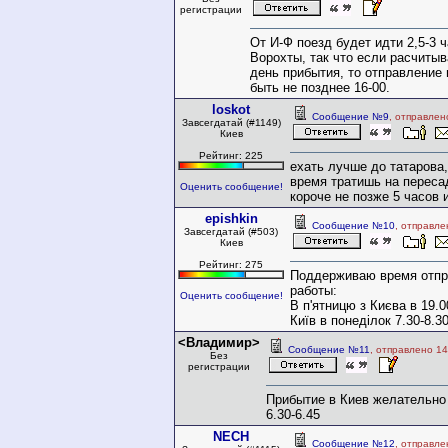
регистрации
От И-Ф поезд будет идти 2,5-3 
Ворохты, так что если расчитыв
день прибытия, то отправление
быть не позднее 16-00.
loskot
Сообщение №9
, отправлен
Завсегдатай (#1149)
Киев
Рейтинг: 225
ехать лучше до татарова,
время тратишь на переса
Оценить сообщение!
короче не позже 5 часов и
epishkin
Сообщение №10
, отправле
Завсегдатай (#503)
Киев
Рейтинг: 275
Поддерживаю время отпр
работы:
Оценить сообщение!
В п'ятницю з Києва в 19.0
Київ в понеділок 7.30-8.30
<Владимир>
Сообщение №11
, отправлено 14
Без
регистрации
Прибытие в Киев желательно 
6.30-6.45
NECH
Сообщение №12
, отправле