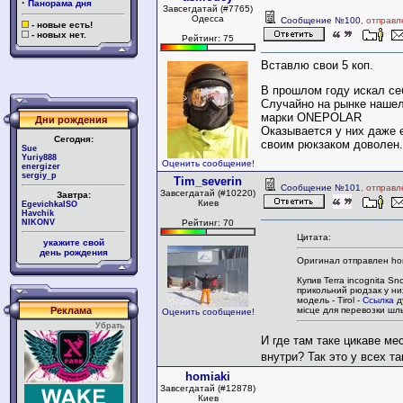
·
Панорама дня
Завсегдатай (#7765)
Одесса
Сообщение №100
, отправл
- новые есть!
- новых нет.
Рейтинг: 75
Вставлю свои 5 коп.
В прошлом году искал се
Случайно на рынке нашел
марки ONEPOLAR
Дни рождения
Оказывается у них даже е
Сегодня:
своим рюкзаком доволен
Sue
Yuriy888
Оценить сообщение!
energizer
sergiy_p
Tim_severin
Сообщение №101
, отправл
Завсегдатай (#10220)
Завтра:
Киев
EgevichkaISO
Havchik
NIKONV
Рейтинг: 70
Цитата:
укажите свой
день рождения
Оригинал отправлен hom
Купив Terra inсognita Sn
прикольний рюдзак у ни
модель - Tirol -
Ссылка
д
місце для перевозки шл
Реклама
Оценить сообщение!
Убрать
И где там таке цикаве ме
внутри? Так это у всех т
homiaki
Завсегдатай (#12878)
Киев