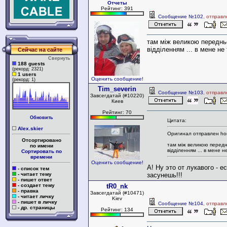
Отчеты
Рейтинг: 391
Сообщение №102
, отправл
там між великою передн
відділенням ... в мене не
Сейчас на сайте
Свернуть
188 guests
(рекорд: 2321)
1 users
Оценить сообщение!
(рекорд: 1)
Tim_severin
Сообщение №103
, отправл
Завсегдатай (#10220)
Киев
Рейтинг: 70
Обновить
Цитата:
Alex.skier
Оригинал отправлен hom
Отсортировано
там між великою перед
по имени
відділенням ... в мене н
Сортировать по
времени
Оценить сообщение!
А! Ну это от лукавого - 
- список тем
- читает тему
засунешь!!!
- пишет ответ
- создает тему
tR0_nk
- правка
Завсегдатай (#10471)
- читает личку
Kiev
- пишет в личку
Сообщение №104
, отправл
- др. страницы
Рейтинг: 134