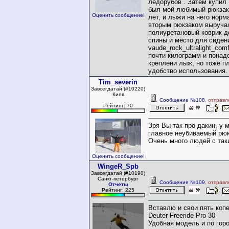
ледорубов . Затем купил R
был мой любимый рюкзак 
Оценить сообщение!
лет, и лыжи на него нор
вторым рюкзаком выручал
полиуретановый коврик 
спины и место для сиден
vaude_rock_ultralight_com
почти килограмм и понад
креплени лыж, но тоже п
удобство использования.
Tim_severin
Завсегдатай (#10220)
Киев
Сообщение №108
, отправл
Рейтинг: 70
Зря Вы так про дакин, у 
главное неубиваемый рюкз
Очень много людей с так
Оценить сообщение!
WingeR_Spb
Завсегдатай (#10190)
Санкт-петербург
Сообщение №109
, отправл
Отчеты
Рейтинг: 225
Вставлю и свои пять коп
Deuter Freeride Pro 30
Удобная модель и по горо