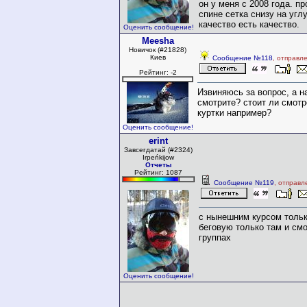
он у меня с 2008 года. пр
спине сетка снизу на углу
качество есть качество.
Оценить сообщение!
Meesha
Новичок (#21828)
Киев
Сообщение №118
, отправл
Рейтинг: -2
Извиняюсь за вопрос, а н
cмотрите? стоит ли смот
куртки например?
Оценить сообщение!
erint
Завсегдатай (#2324)
Irpeńkijow
Отчеты
Рейтинг: 1087
Сообщение №119
, отправл
c нынешним курсом только
беговую только там и см
группах
Оценить сообщение!