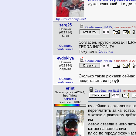
дуже непогвний - і є для
Оценить сообщение!
serg25
Сообщение №115
, отправлено 1
Новичок
(#21714)
Киев
Согласен, крутой рюкзак TER
Оценить
TERRA INCOGNITA
сообщение!
Покупал в
Ссылка
evdokiya
Сообщение №116
, отправлено 22
Новичок
(#21844)
Харьков
Сколько такие рюкзаки сейчас
Оценить
представить их цену((
сообщение!
erint
Сообщение №117
, отправл
Завсегдатай (#2324)
Irpeńkijow
Отчеты
Рейтинг: 1087
ну сейчас к сожалению вс
переплатить за качество.
я катаю с рюкзаком дойт
им
летом ставлю в него пит
катаю на веле с ним
плюс по городу хожу час