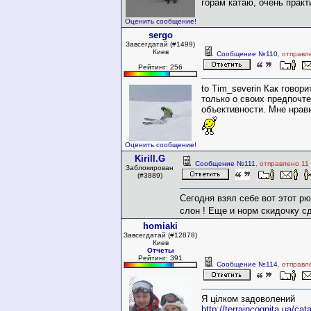
горам катаю, очень прак
Оценить сообщение!
sergo
Завсегдатай (#1499)
Киев
Сообщение №110
, отправл
Рейтинг: 256
to Tim_severin Как говори
только о своих предпочте
объективности. Мне нрав
Оценить сообщение!
Kirill.G
Сообщение №111
, отправлено 11
Заблокирован
(#3889)
Сегодня взял себе вот этот р
слон ! Еще и норм скидочку 
homiaki
Завсегдатай (#12878)
Киев
Отчеты
Рейтинг: 391
Сообщение №114
, отправл
Я цілком задоволений
http://terraincognita.ua/c