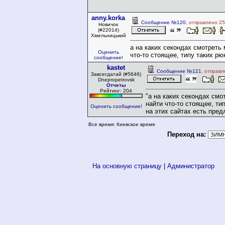
anny.korka
Сообщение №120
, отправлено 2
Новичок
(#22014)
Хмельницький
а на каких секондах смотреть
Оценить
что-то стоящее, типу таких р
сообщение!
kastet
Сообщение №121
, отправ
Завсегдатай (#5646)
Dnepropetrovsk
Отчеты
Рейтинг: 204
"а на каких секондах смо
найти что-то стоящее, ти
Оценить сообщение!
на этих сайтах есть пре
Все время: Киевское время
Переход на:
На основную страницу
|
Администратор