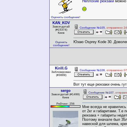
Неплохие рюкзаки
можно г
Оценить сообщение!
KAN_KOV
Завсегдатай
Сообщение №105
, отправлено 24
(#15374)
Киев
Юзаю Osprey Kode 30. Доволе
Оценить
сообщение!
Kirill.G
Сообщение №106
, отправлено 07
Заблокирован
(#3889)
Вот тут еще рюкзаки очень гу
sergo
Сообщение №107
, отправл
Завсегдатай (#1499)
Киев
Рейтинг: 256
Мне всегда не нравились
от 2кг и габаритами. Т.е 
рюкзака + габариты недет
Поэтому вначале был 35л
навеской для шлема, кр