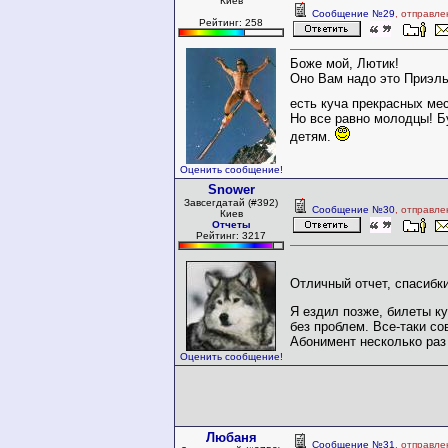
Киев
Сообщение №29
, отправле
Рейтинг: 258
Боже мой, Лютик!
Оно Вам надо это Приэл
есть куча прекрасных мес
Но все равно молодцы! Б
детям.
Оценить сообщение!
Snower
Завсегдатай (#392)
Сообщение №30
, отправле
Киев
Отчеты
Рейтинг: 3217
Отличный отчет, спасибк
Я ездил позже, билеты ку
без проблем. Все-таки со
Абонимент несколько раз
Оценить сообщение!
Любаня
Сообщение №31
, отправле