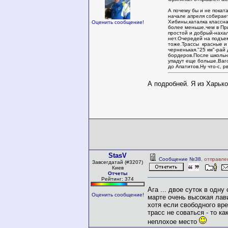
А почему бы и не покат
начале апреля собирает
Хибины,каталка классна
Оценить сообщение!
более меньше,чем в Пр
простой и добрый-наха
нет.Очередей на подъе
тоже.Трассы красные и
черненькая."25 км"-рай 
бордеров.После школьн
упадут еще больше.Ваг
до Апатитов.Ну что-с, 
А подробней. Я из Харьк
StasV
Сообщение №38
, отправле
Завсегдатай (#3207)
Киев
Отчеты
Рейтинг: 374
Ага ... двое суток в одну
Оценить сообщение!
марте очень высокая лави
хотя если свободного вре
трасс не соваться - то ка
неплохое место