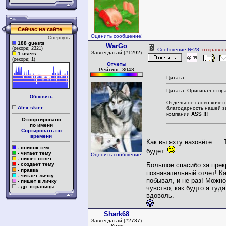
Сейчас на сайте
Оценить сообщение!
Свернуть
188 guests
WarGo
(рекорд: 2321)
Сообщение №28
, отправле
Завсегдатай (#1292)
1 users
.
(рекорд: 1)
Отчеты
Рейтинг: 3048
Цитата:
Цитата: Оригинал отпра
Обновить
Отдельное слово хочетс
Alex.skier
благодарность нашей 
компании
ASS !!!
Отсортировано
по имени
Сортировать по
времени
Как вы яхту назовёте.....
- список тем
будет.
- читает тему
Оценить сообщение!
- пишет ответ
Большое спасибо за пре
- создает тему
- правка
познавательный отчет! К
- читает личку
побывал, и не раз! Можно
- пишет в личку
- др. страницы
чувство, как будто я туд
вдоволь.
Shark68
Завсегдатай (#2737)