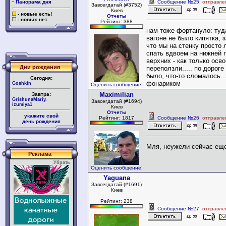
·
Панорама дня
Сообщение №25
, отправле
Завсегдатай (#3752)
Киев
- новые есть!
Отчеты
- новых нет.
Рейтинг: 388
нам тоже фортануло: туд
вагоне не было кипятка, з
что мы на стенку просто 
спать вдвоем на нижней п
верхних - как только осв
Дни рождения
переползли..... по дороге
было, что-то сломалось..
Сегодня:
фонариком
Goshkin
Оценить сообщение!
Maximilian
Завтра:
GrishunaMariy.
Завсегдатай (#1694)
izumiya1
Киев
Отчеты
укажите свой
Рейтинг: 1817
Сообщение №26
, отправле
день рождения
Мля, неужели сейчас еще 
Реклама
Убрать
Оценить сообщение!
Yaguana
Завсегдатай (#1691)
Киев
Рейтинг: 238
Сообщение №27
, отправле