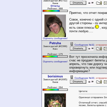
Завсегдатай (#3752)
Киев
Отчеты
Рейтинг: 388
Приятно, что отчет понра
Совок, конечно с одной с
другой стороны - оч инте
есть свои плюсы
, ког
почти любую.....
Оценить сообщение!
Petruha
Сообщение №32
, отправле
Завсегдатай (#2399)
Kiev
Рейтинг: 175
Вот тут проскочила инфо
счас не продают билеты 
Оценить сообщение!
апрель, что там дорогу ч
опровергнуть или подтве
информацию?
borisimus
Сообщение №33
, отправле
Завсегдатай (#1695)
Киев
Рейтинг: 264
Цитата:
Оригинал отправлен Sn
Отличный отчет, спасиб
позже, билеты купили с