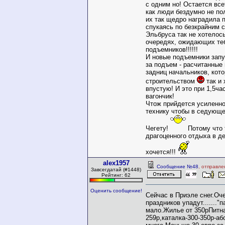
с одним но! Остается всет
как люди бездумно не по
их так щедро наградила 
спукаясь по безкрайним
Эльбруса так не хотелос
очередях, ожидающих те
подъемников!!!!!!
И новые подъемники зап
за подъем - расчитанные
задниц начальников, кот
строительством
так и 
впустую! И это при 1,5ча
вагончик!
Чтож прийдется усиленн
технику чтобы в седующе
Чегету!
Потому что 
драгоценного отдыха в де
хочется!!!
alex1957
Сообщение №48
, отправле
Завсегдатай (#1448)
Рейтинг: 62
Оценить сообщение!
Сейчас в Приэле снег.Оч
праздников упадут......."
мало.Жилье от 350рПитна
259р,каталка-300-350р-а