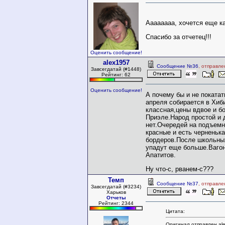
Аааааааа, хочется еще ка
Спасибо за отчетец!!!
Оценить сообщение!
alex1957
Сообщение №36
, отправле
Завсегдатай (#1448)
Рейтинг: 62
Оценить сообщение!
А почему бы и не поката
апреля собирается в Хиб
классная,цены вдвое и б
Приэле.Народ простой и 
нет.Очередей на подъем
красные и есть черненька
бордеров.После школьны
упадут еще больше.Вагон
Апатитов.
Ну что-с, рванем-с???
Темп
Сообщение №37
, отправле
Завсегдатай (#3234)
Харьков
Отчеты
Рейтинг: 2344
Цитата:
Оригинал отправлен al