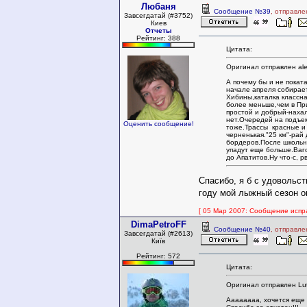
Любаня
Сообщение №39
, отправле
Завсегдатай (#3752)
Киев
Отчеты
Рейтинг: 388
Цитата:
Оригинал отправлен al
А почему бы и не покат
начале апреля собирает
Хибины,каталка классна
более меньше,чем в Пр
простой и добрый-наха
нет.Очередей на подъе
Оценить сообщение!
тоже.Трассы красные и
черненькая."25 км"-рай 
бордеров.После школьн
упадут еще больше.Ваг
до Апатитов.Ну что-с, 
Спасибо, я б с удовольст
году мой лыжный сезон 
[ 05 Мар 2007: Сообщение испра
DimaPetroFF
Сообщение №40
, отправле
Завсегдатай (#2613)
Київ
Рейтинг: 572
Цитата:
Оригинал отправлен Lut
Аааааааа, хочется еще ка