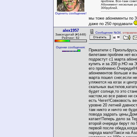
проблем. Все-таки совет
Абонимент несколько р
300рублей.
Оценить сообщение!
мы тоже абонементы по 3
даже по 250 продавали
alex1957
Сообщение №34
, отправле
Завсегдатай (#1448)
Рейтинг: 62
Оценки сообщения:
Прикатили с Приэльбрусь
билетами проблем нет-вс
подрастут с1 марта абон
купить и за 200 р.НО на 
его проблемно.Очереди!Н
абонементов больше и вы
марта пошел снег,если не
уляжется на югах и цент
скальных высткпов,катат
будет солнце,то это стан
настом,но все равно ни с
есть Чегет!Совковость ве
уровне 20 летней давнос
там никто и ничто не буд
повода задрать цены,Дом
катает!Теперь дело за Те
второй очереди берут по 
первой после обеда,когда
народа мало!Такси на Аза