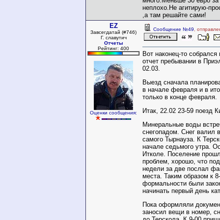
много.Меньше 30 евро за 
неплохо.Не агитирую-про
,а там решайте сами!
EZ
Сообщение №49
, отправле
Завсегдатай (#746)
Г. славутич
Отчеты
Рейтинг: 400
Вот наконец-то собрался
отчет пребывании в Приэл
02.03.
Выезд сначала планирова
в начале февраля и в ит
только в конце февраля.
Итак, 22.02 23-59 поезд 
Оценки сообщения:
Минеральные воды встре
снегопадом. Снег валил 
самого Тырнауза. К Терс
начале седьмого утра. О
Итколе. Поселение прошл
проблем, хорошо, что по
недели за две послал фа
места. Таким образом к 8
формальности были зако
начинать первый день ка
Пока оформляли докумен
заносил вещи в номер, с
до Терскола. К 9-00 приш