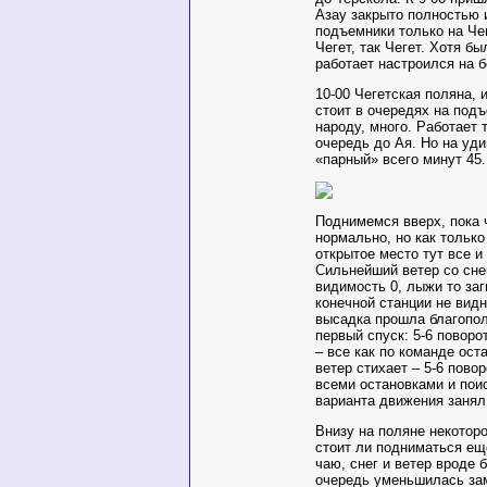
Азау закрыто полностью 
подъемники только на Чег
Чегет, так Чегет. Хотя бы
работает настроился на 
10-00 Чегетская поляна, и
стоит в очередях на подъе
народу, много. Работает 
очередь до Ая. Но на уд
«парный» всего минут 45.
Поднимемся вверх, пока 
нормально, но как только
открытое место тут все и
Сильнейший ветер со сне
видимость 0, лыжи то заг
конечной станции не видн
высадка прошла благопол
первый спуск: 5-6 поворо
– все как по команде ост
ветер стихает – 5-6 повор
всеми остановками и пои
варианта движения занял 
Внизу на поляне некотор
стоит ли подниматься ещ
чаю, снег и ветер вроде 
очередь уменьшилась зам