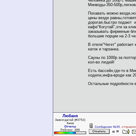
человека до 100р с маши
Минводы-350-500р,легков
Похавать можно везде,но
цены везде равны,готовя
дорогая,быстро подают 
кафе"Когутай",эти за кли
заказывать фирменые бл
большие порции на 2-3 че
В отеле"Чегет" работает 
каток и тарзанка.
Сауны по 1000р за полто
кол-во людей!
Есть бассейн,где-то в М
ходили,инфа-вроде как 20
Остальные подробности в
Любаня
Завсегдатай (#3752)
Киев
Отчеты
Сообщение №35
, отправле
Рейтинг: 388