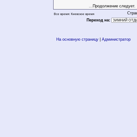
…Продолжение следует.
Стра
Все время: Киевское время
Переход на:
На основную страницу
|
Администратор