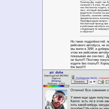
Гальтюр.Да, ходят ски б
начиная с 8 утра. Но дл
них бесплатно ездить, н
пасс, который предъявл
водителю.Ссылка на ра
Спасибо, наличие скипа
предполагалось изнача
Перефразирую вопрос:
бесплатный проезд при
в рейсовом автобусе н
следующем по маршруту
и обратно?
Но таких подробностей, 
рейсового автобуса, не зн
мы жили в ЗИИ, и добира
этом же рейсовом автобу
показывая им ски-пасс. Д
не было!!! Поэтому покуп
ездите без платы!!! Хорош
the best!!!!
pir_duha
Завсегдатай (#2390)
Сообщение №111
, отправл
Одесса
Отчеты
Рейтинг: 1313
Отлично! Все сомнения с
У меня еще один попутны
Капля: есть ли в этом з
хоть какой-нибудь захуда
подобие? На карте ну нич