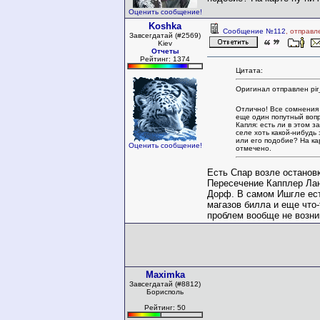
Оценить сообщение!
Koshka
Сообщение №112
, отправл
Завсегдатай (#2569)
Kiev
Отчеты
Рейтинг: 1374
Цитата:
Оригинал отправлен pir
Отлично! Все сомнения
еще один попутный вопр
Капля: есть ли в этом 
селе хоть какой-нибудь
или его подобие? На ка
Оценить сообщение!
отмечено.
Есть Спар возле остановк
Пересечение Капплер Ла
Дорф. В самом Ишгле ес
магазов билла и еще что-
проблем вообще не возни
Maximka
Завсегдатай (#8812)
Борисполь
Рейтинг: 50