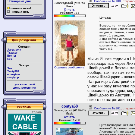
·
Панорама дня
Сообщение №100
, отправл
Завсегдатай (#8575)
Киев
- новые есть!
Отчеты
- новых нет.
Рейтинг: 371
Цитата:
Вопрос: нет ли проблем
сколько мне известно 
входит в Шанген, а нам
визу с 1 въездом.
У нас сейчас дилемма: 
Дни рождения
ехать в Лихтенштейн, т
компании получила визы
Сегодня:
часть с 2.
Jaroslavik
Trasser
lion.sr
Мы из Ишгля ездили в Ш
sbs
возвращались через Лих
Завтра:
Оценить сообщение!
Швейцарией и Лихтенште
Sue
Yuriy888
вообще, так что там те же
energizer
самой Швейцарии - шенге
sergiy_p
На границе с Австрией ст
укажите свой
у нас ни разу ничегоне п
день рождения
спросили куда едем, ког
Швейцарию из Австрии. 
никого не встретили на г
costya68
Реклама
Сообщение №101
, отправл
Завсегдатай (#11643)
Убрать
Львів
Отчеты
Рейтинг: 1788
Цитата:Вопрос: нет ли 
визами? На сколько мне
Лихтенштейн не входит
как правила дают визу с