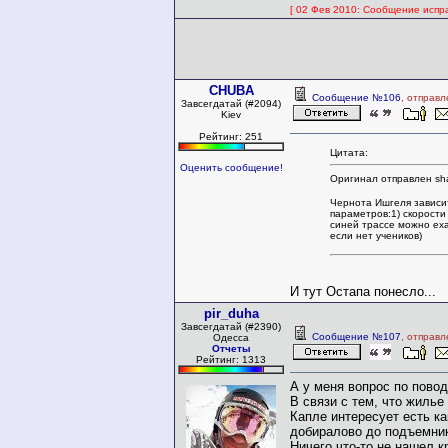
[ 02 Фев 2010: Сообщение испра
CHUBA
Сообщение №106
, отправ
Завсегдатай (#2094)
Kiev
Рейтинг: 251
Цитата:
Оценить сообщение!
Оригинал отправлен sh
Чернота Ишгеля зависит
параметров:1) скорости
синей трассе можно еха
если нет учеников)
И тут Остапа понесло...
pir_duha
Завсегдатай (#2390)
Сообщение №107
, отправл
Одесса
Отчеты
Рейтинг: 1313
А у меня вопрос по повод
В связи с тем, что жилье
Капле интересует есть ка
добиралово до подъемни
Ничего что-то не нашел 