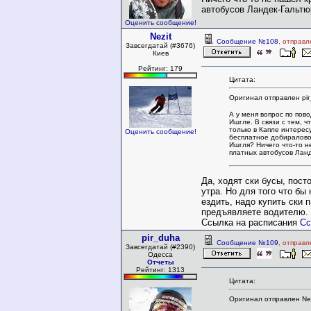
автобусов Ландек-Гальтю
Оценить сообщение!
Nezit
Сообщение №108
, отправл
Завсегдатай (#3676)
Киев
Рейтинг: 179
Цитата:
Оригинал отправлен pir
А у меня вопрос по пово
Ишгле. В связи с тем, 
только в Капле интересу
Оценить сообщение!
бесплатное добиралово
Ишгля? Ничего что-то 
платных автобусов Ланд
Да, ходят ски бусы, пост
утра. Но для того что бы
ездить, надо купить ски 
предъявляете водителю.
Ссылка на расписания
Сс
pir_duha
Сообщение №109
, отправл
Завсегдатай (#2390)
Одесса
Отчеты
Рейтинг: 1313
Цитата:
Оригинал отправлен Nez