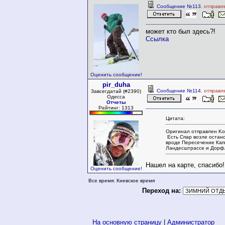
Сообщение №113
, отправл
может кто был здесь?!
Ссылка
Оценить сообщение!
pir_duha
Сообщение №114
, отправл
Завсегдатай (#2390)
Одесса
Отчеты
Рейтинг: 1313
Цитата:
Оригинал отправлен Ko
Есть Спар возле остано
вроде Пересечение Кап
Ландесштрассе и Дорф
Нашел на карте, спасибо!
Оценить сообщение!
Все время: Киевское время
Переход на:
На основную страницу
|
Администратор