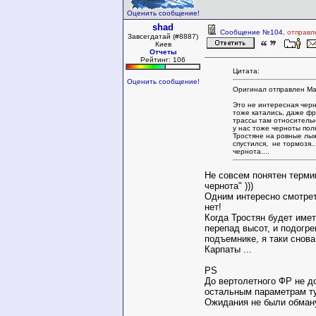
Оценить сообщение!
shad
Сообщение №104
, отправл
Завсегдатай (#8887)
Киев
Отчеты
Рейтинг: 106
Цитата:
Оценить сообщение!
Оригинал отправлен Mat
Это не интересная черн
тоже катались, даже ф
трассы там относительн
у нас тоже черноты полн
Тростяне на ровные лыж
спустился, не тормозя...
чернота....
Не совсем понятен терми
чернота" )))
Одним интересно смотрет
нет!
Когда Тростян будет име
перепад высот, и подогре
подъемнике, я таки снова
Карпаты ...
PS
До вертолетного ФР не д
остальным параметрам тут
Ожидания не были обман