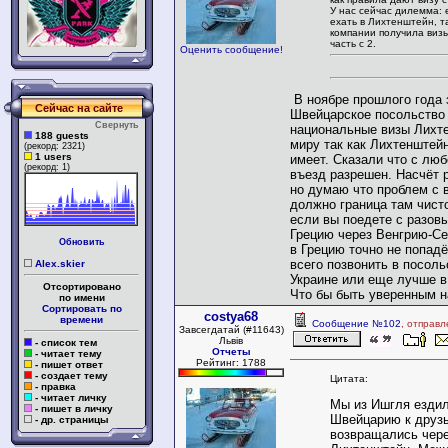
У нас сейчас дилемма: 
ехать в Лихтенштейн, т
компании получила визы
часть с 2.
Оценить сообщение!
В ноябре прошлого года 
Сейчас на сайте
Швейцарское посольство
Свернуть
национальные визы Лихт
188 guests
миру так как Лихтенштейн
(рекорд: 2321)
1 users
имеет. Сказали что с люб
(рекорд: 1)
въезд разрешен. Насчёт 
но думаю что проблем с 
должно граница там чисто
если вы поедете с разов
Грецию через Венгрию-С
Обновить
в Грецию точно не попад
всего позвонить в посол
Alex.skier
Украине или еще лучше в
Отсортировано
Что бы быть уверенным н
по имени
Сортировать по
costya68
времени
Сообщение №102
, отправл
Завсегдатай (#11643)
Львів
- список тем
Отчеты
- читает тему
Рейтинг: 1788
- пишет ответ
- создает тему
Цитата:
- правка
- читает личку
Мы из Ишгля ездил
- пишет в личку
Швейцарию к друз
- др. страницы
возвращались чер