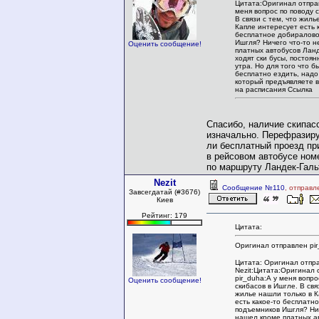
Цитата:Оригинал отправ
меня вопрос по поводу 
В связи с тем, что жиль
Капле интересует есть 
бесплатное добиралово
Ишгля? Ничего что-то 
Оценить сообщение!
платных автобусов Ланд
ходят ски бусы, постоян
утра. Но для того что б
бесплатно ездить, надо 
который предъявляете 
на расписания Ссылка
Спасибо, наличие скипас
изначально. Перефразир
ли бесплатный проезд пр
в рейсовом автобусе но
по маршруту Ландек-Галь
Nezit
Сообщение №110
, отправл
Завсегдатай (#3676)
Киев
Рейтинг: 179
Цитата:
Оригинал отправлен pir
Цитата: Оригинал отпр
Nezit:Цитата:Оригинал 
pir_duha:А у меня вопро
Оценить сообщение!
скибасов в Ишгле. В свя
жилье нашли только в 
есть какое-то бесплатн
подъемников Ишгля? Нич
нашел кроме платных а