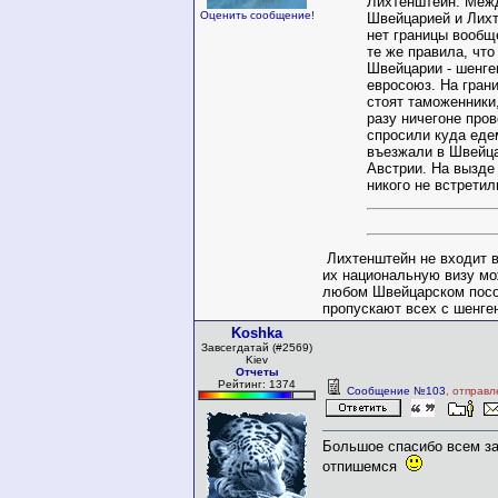
Лихтенштейн. Меж
Оценить сообщение!
Швейцарией и Лих
нет границы вообще
те же правила, что
Швейцарии - шенген
евросоюз. На гран
стоят таможенники,
разу ничегоне пров
спросили куда еде
въезжали в Швейц
Австрии. На вызде
никого не встретил
Лихтенштейн не входит в
их национальную визу мо
любом Швейцарском посо
пропускают всех с шенге
Koshka
Завсегдатай (#2569)
Kiev
Отчеты
Рейтинг: 1374
Сообщение №103
, отправл
Большое спасибо всем за
отпишемся