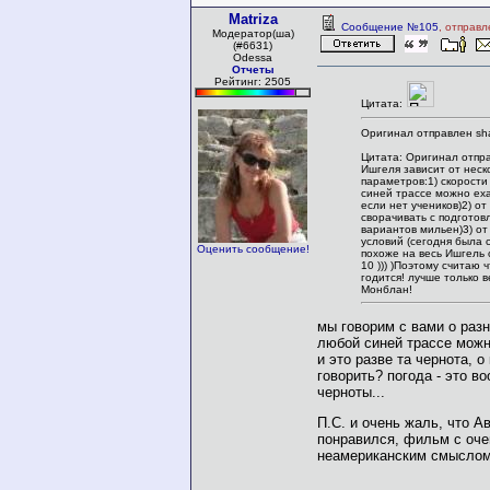
Matriza
Сообщение №105
, отправл
Модератор(ша)
(#6631)
Odessa
Отчеты
Рейтинг: 2505
Цитата:
Оригинал отправлен sh
Цитата: Оригинал отпр
Ишгеля зависит от неск
параметров:1) скорости
синей трассе можно еха
если нет учеников)2) от 
сворачивать с подготов
вариантов мильен)3) от
условий (сегодня была 
Оценить сообщение!
похоже на весь Ишгель 
10 ))) )Поэтому считаю 
годится! лучше только 
Монблан!
мы говорим с вами о разн
любой синей трассе можн
и это разве та чернота, о
говорить? погода - это в
черноты...
П.С. и очень жаль, что А
понравился, фильм с оче
неамериканским смыслом.