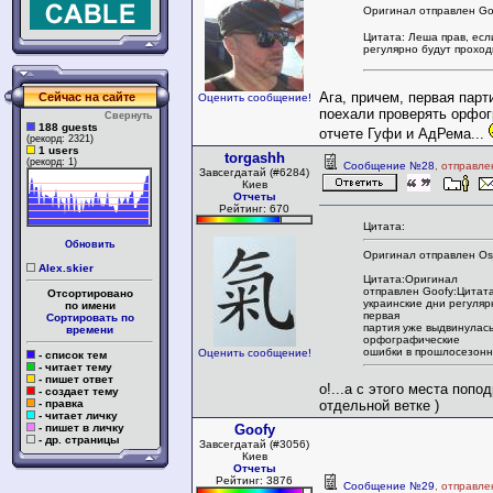
Оригинал отправлен Go
Цитата: Леша прав, есл
регулярно будут проход
Ага, причем, первая парт
Сейчас на сайте
Оценить сообщение!
поехали проверять орфо
Свернуть
188 guests
отчете Гуфи и АдРема...
(рекорд: 2321)
1 users
torgashh
(рекорд: 1)
Сообщение №28
, отправле
Завсегдатай (#6284)
Киев
Отчеты
Рейтинг: 670
Цитата:
Обновить
Оригинал отправлен Os
Alex.skier
Цитата:Оригинал
отправлен Goofy:Цитата
Отсортировано
украинские дни регуляр
по имени
первая
Сортировать по
партия уже выдвинулась
времени
орфографические
ошибки в прошлосезонн
Оценить сообщение!
- список тем
- читает тему
- пишет ответ
о!...а с этого места поп
- создает тему
- правка
отдельной ветке )
- читает личку
- пишет в личку
Goofy
- др. страницы
Завсегдатай (#3056)
Киев
Отчеты
Рейтинг: 3876
Сообщение №29
, отправле