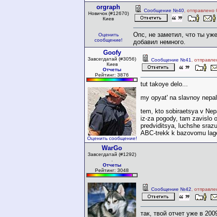
orgraph
Сообщение №40
, отправлено
Новичок (#12670)
Киев
Опс, не заметил, что ты уж
Оценить
сообщение!
добавил немного.
Goofy
Завсегдатай (#3056)
Сообщение №41
, отправле
Киев
Отчеты
Рейтинг: 3876
tut takoye delo...
my opyat' na slavnoy nepal
tem, kto sobiraetsya v Nep
iz-za pogody, tam zavislo 
predviditsya, luchshe sraz
ABC-trekk k bazovomu lage
Оценить сообщение!
WarGo
Завсегдатай (#1292)
.
Отчеты
Рейтинг: 3048
Сообщение №42
, отправле
так, твой отчет уже в 20