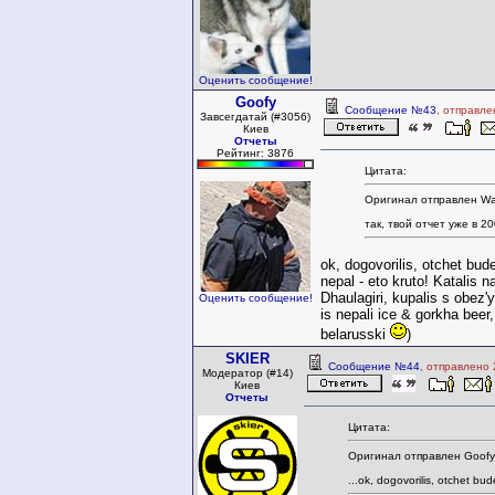
Оценить сообщение!
Goofy
Сообщение №43
, отправле
Завсегдатай (#3056)
Киев
Отчеты
Рейтинг: 3876
Цитата:
Оригинал отправлен Wa
так, твой отчет уже в 2
ok, dogovorilis, otchet b
nepal - eto kruto! Katalis n
Dhaulagiri, kupalis s obez'
Оценить сообщение!
is nepali ice & gorkha beer
belarusski
)
SKIER
Сообщение №44
, отправлено 
Модератор (#14)
Киев
Отчеты
Цитата:
Оригинал отправлен Goofy
...ok, dogovorilis, otchet b