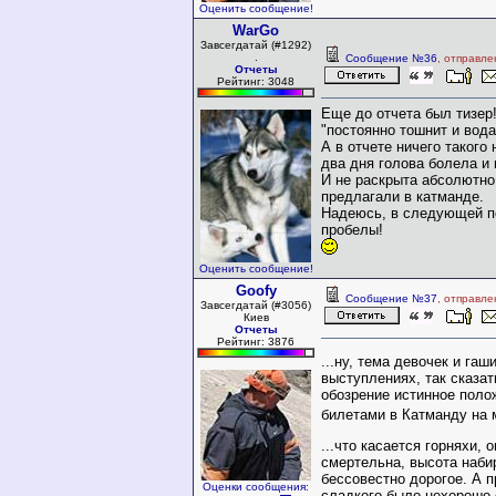
Оценить сообщение!
WarGo
Завсегдатай (#1292)
.
Сообщение №36
, отправле
Отчеты
Рейтинг: 3048
Еще до отчета был тизер!
"постоянно тошнит и вода
А в отчете ничего такого
два дня голова болела и 
И не раскрыта абсолютно
предлагали в катманде.
Надеюсь, в следующей п
пробелы!
Оценить сообщение!
Goofy
Сообщение №37
, отправле
Завсегдатай (#3056)
Киев
Отчеты
Рейтинг: 3876
...ну, тема девочек и га
выступлениях, так сказа
обозрение истинное поло
билетами в Катманду на
...что касается горняхи, 
смертельна, высота набир
бессовестно дорогое. А 
Оценки сообщения:
сладкого было нехорошо с 