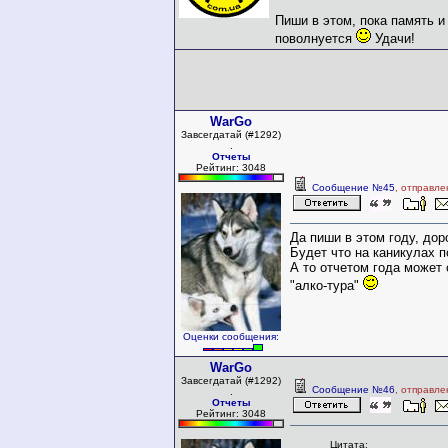
Пиши в этом, пока память и
поволнуется
Удачи!
WarGo
Завсегдатай (#1292)
.
Отчеты
Рейтинг: 3048
Сообщение №45
, отправле
Да пиши в этом году, дор
Будет что на каникулах п
А то отчетом года может 
"алко-тура"
Оценки сообщения:
WarGo
Завсегдатай (#1292)
Сообщение №46
, отправле
.
Отчеты
Рейтинг: 3048
Цитата: