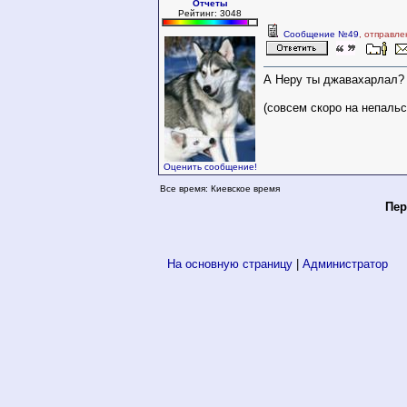
Отчеты
Рейтинг: 3048
Сообщение №49
, отправле
А Неру ты джавахарлал?
(совсем скоро на непаль
Оценить сообщение!
Все время: Киевское время
Пер
На основную страницу
|
Администратор