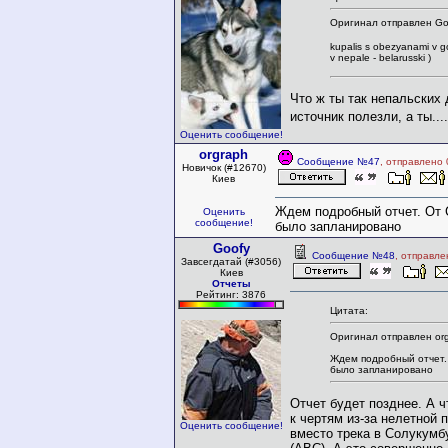
Оригинал отправлен Go
kupalis s obezyanami v g
v nepale - belarusski )
Что ж ты так непальских 
источник полезли, а ты...
Оценить сообщение!
orgraph
Сообщение №47
, отправлено 
Новичок (#12670)
Киев
Ждем подробный отчет. От С
Оценить
сообщение!
было запланировано
Goofy
Сообщение №48
, отправле
Завсегдатай (#3056)
Киев
Отчеты
Рейтинг: 3876
Цитата:
Оригинал отправлен org
Ждем подробный отчет. 
было запланировано
Отчет будет позднее. А ч
к чертям из-за нелетной 
Оценить сообщение!
вместо трека в Солукумб