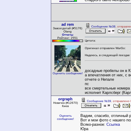
ad rem
Сообщение №38
, отправле
Завсегдатай (#5176)
Olang
Отчеты
Рейтинг: 2551
Цитата:
Оригинал отправлен WarGo:
Надеюсь, в следующей поездке 
досадные пробелы он в 
Оценить сообщение!
а впечатления от них, с
отчете о Непале
пс
все смертельные номера 
исполнит Карлсберг (Карлс
orgraph
Сообщение №39
, отправлено
Новичок (#12670)
Киев
Вадим, спасибо, отличный р
Оценить
сообщение!
Вот и мои фото с нашего п
Всяко-разное:
Ссылка
Юра