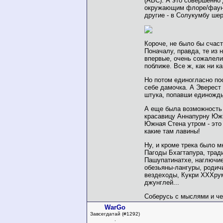
(ABC). А это совершенно 
окружающим флоре/фауне
другие - в Солукумбу шер
Короче, не было бы счаст
Поначалу, правда, те из 
впервые, очень сожалели
поближе. Все ж, как ни к
Но потом единогласно пос
себе дамочка. А Эверест 
штука, попавши единожды
А еще была возможность п
красавицу Аннапурну Юж
Южная Стена утром - это 
какие там лавины!
Ну, и кроме трека было м
Пагоды Бхагтапура, трад
Пашупатинатхе, наглючие
обезьяны-лангуры, родич
вездеходы, Кукри XXXрум
джунглей...
Соберусь с мыслями и че
WarGo
Завсегдатай (#1292)
.