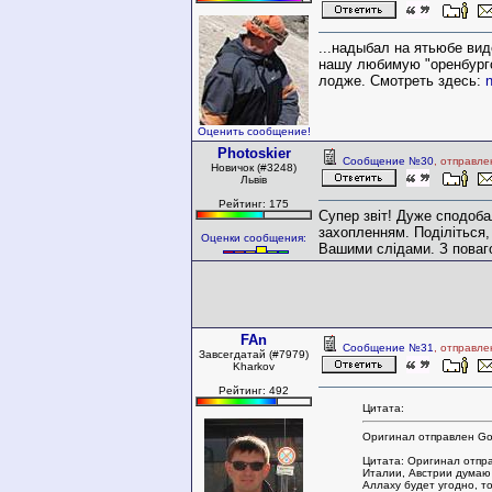
...надыбал на ятьюбе вид
нашу любимую "оренбургс
лодже. Смотреть здесь:
n
Оценить сообщение!
Photoskier
Сообщение №30
, отправле
Новичок (#3248)
Львів
Рейтинг: 175
Супер звіт! Дуже сподоба
захопленням. Поділіться,
Оценки сообщения:
Вашими слідами. З поваго
FAn
Сообщение №31
, отправле
Завсегдатай (#7979)
Kharkov
Рейтинг: 492
Цитата:
Оригинал отправлен Go
Цитата: Оригинал отпр
Италии, Австрии думаю
Аллаху будет угодно, т