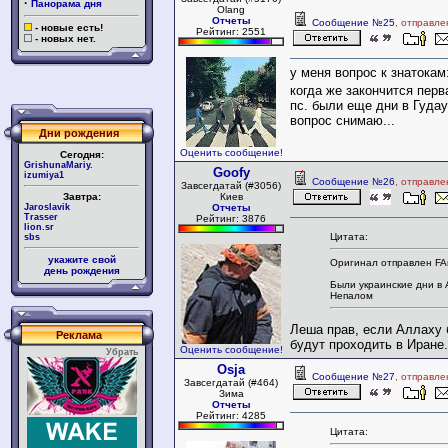
·
Панорама дня
Olang
Отчеты
Сообщение №25
, отправле
- новые есть!
Рейтинг: 2551
- новых нет.
у меня вопрос к знатокам
когда же закончится пер
пс. были еще дни в Гуда
вопрос снимаю...
Дни рождения
Оценить сообщение!
Сегодня:
GrishunaMariy.
Goofy
izumiya1
Сообщение №26
, отправле
Завсегдатай (#3056)
Завтра:
Киев
Jaroslavik
Отчеты
Trasser
Рейтинг: 3876
lion.sr
Цитата:
sbs
укажите свой
Оригинал отправлен FA
день рождения
Были украинские дни в
Непалом
Леша прав, если Аллаху б
Реклама
будут проходить в Иране.
Оценить сообщение!
Убрать
Osja
Сообщение №27
, отправле
Завсегдатай (#464)
Зима
Отчеты
Рейтинг: 4285
Цитата: