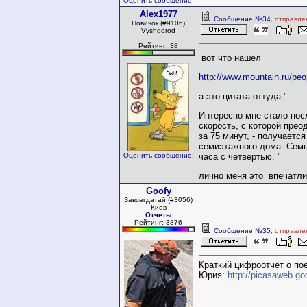
Оценить сообщение!
Alex1977
Сообщение №34
, отправле
Новичок (#9106)
Vyshgorod
Рейтинг: 38
вот что нашел
http://www.mountain.ru/pe
а это цитата оттуда "
Интересно мне стало посл
скорость, с которой пре
за 75 минут, - получается
семиэтажного дома. Семь
часа с четвертью.
"
Оценить сообщение!
лично меня это впечатли
Goofy
Завсегдатай (#3056)
Киев
Отчеты
Рейтинг: 3876
Сообщение №35
, отправле
Краткий цифроотчет о пое
Юрия:
http://picasaweb.go