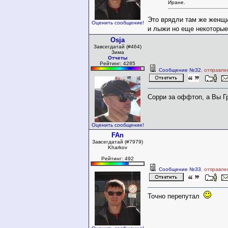
Иране.
Это врядли там же женщи
Оценить сообщение!
и лыжи но еще некоторы
Osja
Завсегдатай (#464)
Зима
Отчеты
Рейтинг: 4285
Сообщение №32
, отправле
Сорри за оффтоп, а Вы Г
Оценить сообщение!
FAn
Завсегдатай (#7979)
Kharkov
Рейтинг: 492
Сообщение №33
, отправле
Точно перепутал