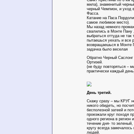
мила), знаменитый черны
черный Чемпион, и уход 
Фасса.
Катание на Паса Пордоли
самое любимое место).
Мы назад немного прома
свалились в Монте Пану ,
выбраться оттуда не так 
пытаешься уехать и все 
возвращаешься в Монте П
задачка было веселая
Обратно Черный Саслонг 
Ортизей.
(не буду повторяться – 
практически каждый ден
День третий.
Скажу сразу – мы КРУГ н
никого обидеть, но посчи
бесполезной затеей и по
проезжали круг походя пр
одного региона в регион 
течение дня- то зеленый,
кругу всегда замечалось
людей.