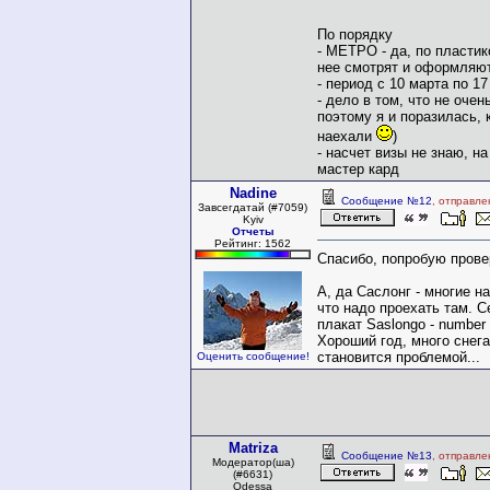
По порядку
- МЕТРО - да, по пластик
нее смотрят и оформляю
- период с 10 марта по 1
- дело в том, что не оче
поэтому я и поразилась, 
наехали
)
- насчет визы не знаю, н
мастер кард
Nadine
Сообщение №12
, отправле
Завсегдатай (#7059)
Kyiv
Отчеты
Рейтинг: 1562
Спасибо, попробую пров
А, да Саслонг - многие 
что надо проехать там. 
плакат Saslongo - number 1
Хороший год, много снега
становится проблемой...
Оценить сообщение!
Matriza
Сообщение №13
, отправле
Модератор(ша)
(#6631)
Odessa