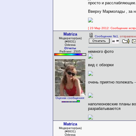
просто и расслабляющее
Вверху Мармолады , за н
[ 23 Мар 2012: Сообщение испра
Matriza
Сообщение №1
, отправлен
Модератор(ша)
(#6631)
Odessa
Отчеты
немного фото
Рейтинг: 2505
вид с обзорки
очень приятно полежать -
Оценки сообщения:
наполеоновские планы во
разрабатываются
Matriza
Модератор(ша)
(#6631)
Odessa