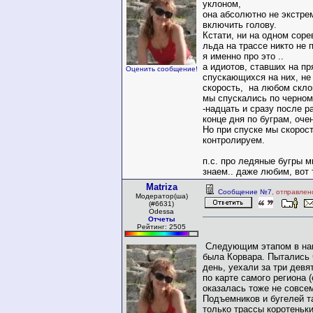
уклоном,
она абсолютно не экстре
включить голову.
Кстати, ни на одном соре
льда на трассе никто не 
я именно про это ..
а идиотов, ставших на п
Оценить сообщение!
спускающихся на них, не
скорость, на любом скл
мы спускались по черном
-надцать и сразу после ра
конце дня по буграм, оче
Но при спуске мы скорос
контролируем.
п.с. про ледяные бугры 
знаем.. даже любим, вот
Matriza
Сообщение №7
, отправлен
Модератор(ша)
(#6631)
Odessa
Отчеты
Рейтинг: 2505
Следующим этапом в на
была Корвара. Пытались 
день, уехали за три девя
по карте самого региона (
оказалась тоже не совсем
Подъемников и бугелей т
только трассы коротеньк