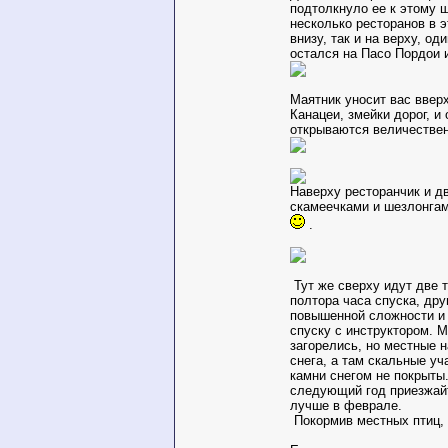
подтолкнуло ее к этому 
несколько ресторанов в э
внизу, так и на верху, оди
остался на Пасо Пордои и
Маятник уносит вас вверх
Канацеи, змейки дорог, и
открываются величествен
Наверху ресторанчик и д
скамеечками и шезлонгам
.
Тут же сверху идут две т
полтора часа спуска, друг
повышенной сложности и
спуску с инструктором. М
загорелись, но местные н
снега, а там скальные уч
камни снегом не покрыты
следующий год приезжайт
лучше в феврале.
Покормив местных птиц, 