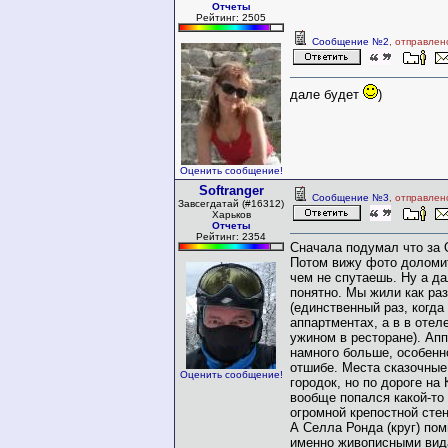
Отчеты
Рейтинг: 2505
Сообщение №2
, отправлен
дале будет
)
Оценить сообщение!
Softranger
Сообщение №3
, отправлен
Завсегдатай (#16312)
Харьков
Отчеты
Рейтинг: 2354
Сначала подумал что за 
Потом вижу фото доломит
чем не спутаешь. Ну а д
понятно. Мы жили как раз
(единственный раз, когда 
аппартментах, а в в отел
ужином в ресторане). А
намного больше, особенн
отшибе. Места сказочные
Оценить сообщение!
городок, но по дороге на
вообще попался какой-то 
огромной крепостной стен
А Селла Ронда (круг) по
именно живописными вида