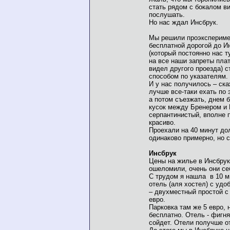
стать рядом с бокалом ви
послушать.
Но нас ждал Инсбрук.
Мы решили проэкспериме
бесплатной дорогой до И
(который постоянно нас т
на все наши запреты плат
видел другого проезда) 
способом по указателям.
И у нас получилось – ска
лучше все-таки ехать по 
а потом съезжать, днем б
кусок между Бренером и 
серпантинистый, вполне 
красиво.
Проехали на 40 минут до
одинаково примерно, но 
Инсбрук
Цены на жилье в Инсбрук
ошеломили, очень они се
С трудом я нашла в 10 м
отель (аля хостел) с удо
– двухместный простой с 
евро.
Парковка там же 5 евро, 
бесплатно. Отель - фигня
сойдет. Отели получше от