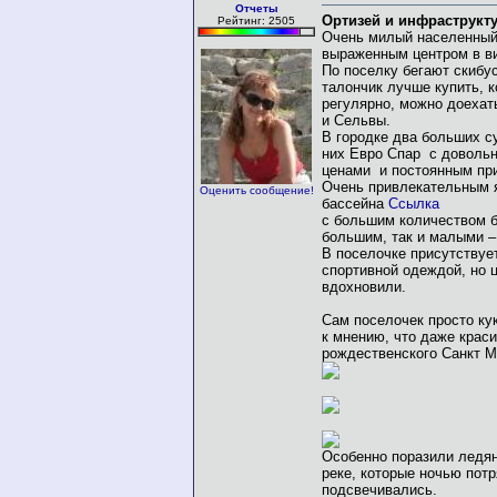
Отчеты
Ортизей и инфраструкт
Рейтинг: 2505
Очень милый населенный 
выраженным центром в в
По поселку бегают скибус
талончик лучше купить, 
регулярно, можно доехат
и Сельвы.
В городке два больших с
них Евро Спар с доволь
ценами и постоянным при
Очень привлекательным 
Оценить сообщение!
бассейна
Ссылка
с большим количеством б
большим, так и малыми – 
В поселочке присутствуе
спортивной одеждой, но 
вдохновили.
Сам поселочек просто к
к мнению, что даже крас
рождественского Санкт М
Особенно поразили ледя
реке, которые ночью пот
подсвечивались.