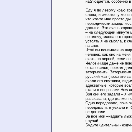
наблюдается, особенно в 
Еду я по левому краю тр
слева, и имеется у меня 
что кто-то мне просто ды
периодически замедляюсь
дальше. Это очень хорош
– на следующей минуте м
по плечу, масса его гора
устоять я не смогла, к с
на снег.
Чтоб вы понимали на шир
человек, как оно на меня
ехать по черной, если он 
Человичище даже не поня
остановился, поехал дал
затормозить. Затормозил 
русский мат (простите за
ехали его спутники, види
адекватные, которые воз
стали с вопросами How a
Зря они его задали – я и
рассказала, где должен к
Одно порадовало, пока о
передавали, я уехала и 
не догнали.
За все мои –надцать лыж
случай.
Будьте бдительны - езду