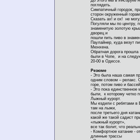
До этого мы в Инсбруке н
поглядеть.
Симпатичный городок, пр
сторон окруженный горам
Сказать ах! и ох! не могу
Погуляли мы по центру, 
знаменитую золотую крыш
дворец и
пошли пить пиво в знаме
Паулайнер, куда везут пи
Мюнхена.
Обратная дорога прошла н
были в Чопе, и на следу
20-00 в Одессе.
Резюме
- Это была наша самая пр
одним словом – релакс. С
горе, потом пиво и бассей
- Это пока единственное 
были, к которому четко 
Лыжный курорт.
Мы ездили с ребятами в 
там на лыжи,
после третьего дня катан
какой же такой садист п
«лыжный курорт»,
все так болит, что реальн
- Комфортное катание - 
длинные трассы