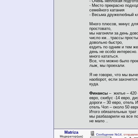
- Очень неплохая подгот
- Место прекрасно подхо
семейного катания
- Весьма дружелюбный 
Много плюсов, минус для
простовато,
мы нагоняли за день дов
число км…трассы просты
довольно быстро,
ездить по одним и тем же
день не особо интересно
много кататься.
Все, что можно было про
лыж, мы проехали.
Я не говорю, что мы выче
наоборот, если захочется
куда.
Финансы
– жилье – 420 
евро, скибус -14 евро, ди
дороги – 30 евро, отель И
отель Чоп – около 50 евр
Итого обязательных трат
мы разбазарили на все по
не мало ..
Matriza
Сообщение №14
, отправле
Модератор(ша)