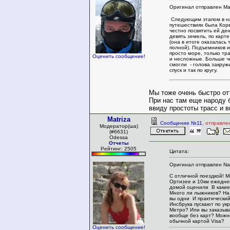
Оригинал отправлен Mat
Следующим этапом в н
путешествиях была Кор
честно посвятить ей ден
девять земель, по карт
(она в итоге оказалась
полной). Подъемников и
просто море, только тр
Оценить сообщение!
и несложные. Больше ч
смогли - голова закруж
спуск и так по кругу.
Мы тоже очень быстро о
При нас там еще народу 
ввиду простоты трасс и 
Matriza
Сообщение №11
, отправле
Модератор(ша)
(#6631)
Odessa
Отчеты
Рейтинг: 2505
Цитата:
Оригинал отправлен Na
С отличной поездкой! М
Ортизее и 10км ежеднев
домой оценили В какие
Много ли лыжников? На 
вы одни И практический
Инсбрука пускают по ук
Метро? Или вы заказыва
вообще без карт? Можн
обычной картой Visa?
Оценить сообщение!