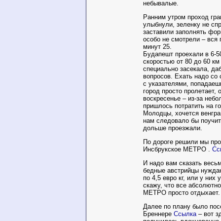
небывалые.
Ранним утром проход гра
улыбнули, зеленку не спр
заставили заполнять фор
особо не смотрели – вся 
минут 25.
Будапешт проехали в 6-50
скоростью от 80 до 60 км 
специально засекала, да
вопросов. Ехать надо со
с указателями, попадаеш
город просто пролетает, 
воскресенье – из-за небо
пришлось потратить на г
Молодцы, хочется венгра
нам следовало бы поучи
дольше проезжали.
По дороге решили мы про
Инсбрукское МЕТРО .
Сс
И надо вам сказать весь
бедные австрийцы нуждаю
по 4,5 евро кг, или у ни
скажу, что все абсолютн
МЕТРО просто отдыхает.
Далее по плану было пос
Бреннере
Ссылка
– вот з