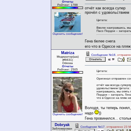
Отчеты
Рейтинг: 1788
отчёт как всегда супер
прочёл с удовольствием
Цитата:
Вволю наигравшись, мы
Пасо Пордои – загорать
Оценить сообщение!
Гена белее снега
его что в Одессе на пля
Matriza
Сообщение №16
, отправле
Модератор(ша)
(#6631)
Odessa
Отчеты
Рейтинг: 2505
Цитата:
Оригинал отправлен cos
отчёт как всегда суперп
удовольствием Цитата:
наигравшись, мы опять 
Пордои – загорать. Ген
что в Одессе на пляж н
Володя, ты теперь понял
надо
))
Оценить сообщение!
Гена провинился... столь
Dobryak
Сообщение №17
, отправлено 23 М
Заблокирован