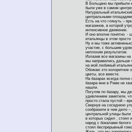
В Больцано мы прибыли к 
были уже в самом центре
Натуральный итальянский
центральными площадями
Есть на что глянуть – яр
магазинов, в которой ут
интенсивное движение.
И оно вполне понятно - ш
итальянцы в этом просто
Ну и мы тоже активненьк
участие, с большим удов
неплохим результатом.
Излазив все магазины на
мы направились дальше ч
на мой любимый итальянс
Обожаю это колоритное з
цветы, все вместе.
На базарах всегда полно 
базара мне в Риме не хва
нашли.
Погуляв по базару, мы дв
удивлением заметили, чт
просто стала пустой – вр
Свернув на соседнюю ули
сообразили в чем дело –
центральной улицы были
в которых сидел , стоял 
народ с бокалами белого 
стоял беспрерывный гомо
Жаль, что мы торопились,