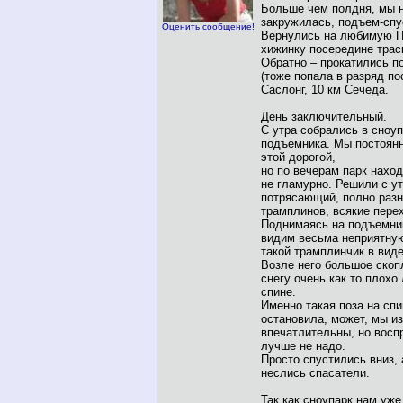
Больше чем полдня, мы н
закружилась, подъем-спус
Оценить сообщение!
Вернулись на любимую П
хижинку посередине траск
Обратно – прокатились п
(тоже попала в разряд по
Саслонг, 10 км Сечеда.
День заключительный.
С утра собрались в сноуп
подъемника. Мы постоян
этой дорогой,
но по вечерам парк находи
не гламурно. Решили с ут
потрясающий, полно разн
трамплинов, всякие перех
Поднимаясь на подъемник
видим весьма неприятную
такой трамплинчик в вид
Возле него большое скоп
снегу очень как то плохо
спине.
Именно такая поза на спи
остановила, может, мы и
впечатлительны, но воспр
лучше не надо.
Просто спустились вниз, 
неслись спасатели.
Так как сноупарк нам уже