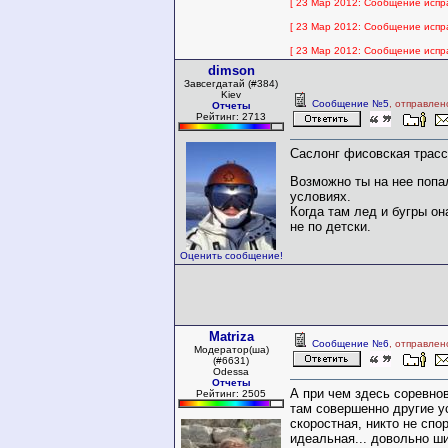
[ 23 Мар 2012: Сообщение испра
[ 23 Мар 2012: Сообщение испра
[ 23 Мар 2012: Сообщение испра
dimson
Завсегдатай (#384)
Kiev
Сообщение №5
, отправлен
Отчеты
Рейтинг: 2713
Саслонг фисовская трасс
Возможно ты на нее попа
условиях.
Когда там лед и бугры он
не по детски.
Оценить сообщение!
Matriza
Сообщение №6
, отправлен
Модератор(ша)
(#6631)
Odessa
Отчеты
А при чем здесь соревно
Рейтинг: 2505
там совершенно другие у
скоростная, никто не спор
идеальная... довольно ш