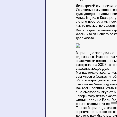
День третий был посвящ
Изначально мы совершенн
туда доедет – планирова
Альта Бадиа и Корваре. 
сильно просто, и мы поех
как то незаметно уехали
Вот это действительно 
Жаль, что от нашего раз
далековато.
Мармолада заслуживает д
однозначно. Именно там
практически вертикальны
смотровая на 3360 – это
захватывающее дух.
Мы настолько закатались
вернуться в Сельву, чтоб
ибо о возвращении в сам
смысла не было и думать
Вечером, попивая италья
еще смаковали вкус от 
Теперь могу четко сказат
жилья - если не Валь Гар
регион катания супер!!!!!!!
Только Мармолада заста
пересмотреть наше отно
до этого нам было малои