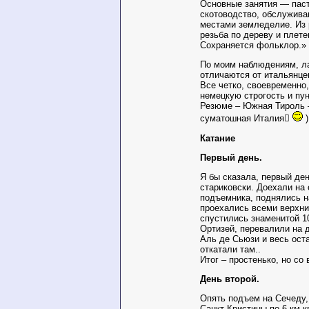
Основные занятия — пас
скотоводство, обслужива
местами земледелие. Из
резьба по дереву и плете
Сохраняется фольклор.»
По моим наблюдениям, л
отличаются от итальянце
Все четко, своевременно
немецкую строгость и пу
Резюме – Южная Тироль –
суматошная Италия
)
Катание
Первый день.
Я бы сказала, первый ден
стариковски. Доехали на 
подъемника, поднялись н
проехались всеми верхн
спустились знаменитой 1
Ортизей, перевалили на 
Аль де Сьюзи и весь ост
откатали там..
Итог – простенько, но со
День второй.
Опять подъем на Сечеду,
Санкт Кристины по 6 км к