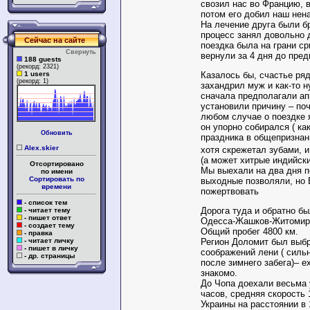
свозил нас во Францию, 
потом его добил наш нен
На лечение друга были б
процесс занял довольно 
Сейчас на сайте
поездка была на грани с
Свернуть
вернули за 4 дня до пре
188 guests
(рекорд: 2321)
1 users
Казалось бы, счастье ряд
(рекорд: 1)
захандрил муж и как-то н
сначала предполагали ап
установили причину – по
любом случае о поездке я
он упорно собирался ( ка
Обновить
праздника в общепризнан
Alex.skier
хотя скрежетал зубами, 
(а может хитрые индийски
Отсортировано
Мы выехали на два дня п
по имени
Сортировать по
выходные позволяли, но
времени
пожертвовать
- список тем
Дорога туда и обратно б
- читает тему
- пишет ответ
Одесса-Жашков-Житомир-
- создает тему
Общий пробег 4800 км.
- правка
- читает личку
Регион Доломит был выбр
- пишет в личку
соображений лени ( силь
- др. страницы
после зимнего забега)– е
знакомо.
До Чопа доехали весьма 
часов, средняя скорость 
Украины на расстоянии в