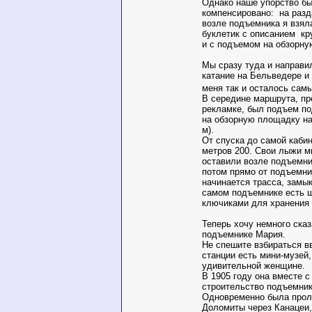
Однако наше упорство бы
компенсировано: на раз
возле подъемника я взял
буклетик с описанием кр
и с подъемом на обзорну
Мы сразу туда и направи
катание на Бельведере и
меня так и осталось са
В середине маршрута, пр
рекламке, был подъем п
на обзорную площадку н
м).
От спуска до самой каби
метров 200. Свои лыжи м
оставили возле подъемни
потом прямо от подъемн
начинается трасса, замык
самом подъемнике есть 
ключиками для хранени
Теперь хочу немного ска
подъемнике Мария.
Не спешите взбираться вв
станции есть мини-музей
удивительной женщине.
В 1905 году она вместе 
строительство подъемника
Одновременно была прол
Доломиты через Канацеи,