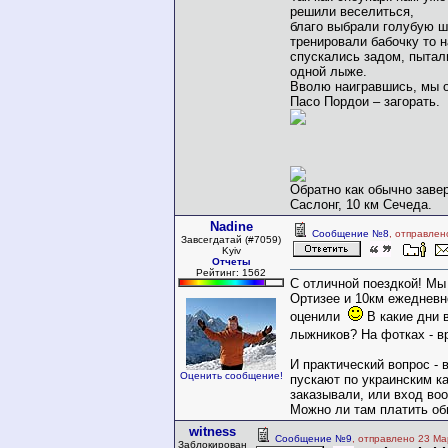
решили веселиться,
благо выбрали голубую ш
тренировали бабочку то н
спускались задом, пытал
одной лыже.
Вволю наигравшись, мы о
Пасо Пордои – загорать.
Обратно как обычно заве
Саслонг, 10 км Сечеда.
Nadine
Сообщение №8
, отправлен
Завсегдатай (#7059)
Kyiv
Отчеты
Рейтинг: 1562
С отличной поездкой! Мы
Ортизее и 10км ежедневн
оценили
В какие дни 
лыжников? На фотках - 
И практический вопрос - 
Оценить сообщение!
пускают по украинским к
заказывали, или вход во
Можно ли там платить об
witness
Сообщение №9
, отправлено 23 Ма
Заблокирован