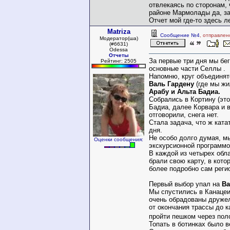
отвлекаясь по сторонам, ч
районе Мармолады да, за
Отчет мой где-то здесь л
Matriza
Сообщение №4
, отправлен
Модератор(ша)
(#6631)
Odessa
Отчеты
За первые три дня мы бе
Рейтинг: 2505
основные части Селлы .
Напомню, круг объединяте
Валь Гардену
(где мы жи
Арабу и Альта Бадиа.
Собрались в Кортину (это
Бадиа, далее Корвара и в
отговорили, снега нет.
Стала задача, что ж ката
дня.
Не особо долго думая, м
Оценки сообщения:
экскурсионной программо
В каждой из четырех обл
брали свою карту, в кото
более подробно сам регио
Первый выбор упал на
Ва
Мы спустились в Канацеи
очень обрадованы друже
от окончания трассы до 
пройти пешком через по
Топать в ботинках было в