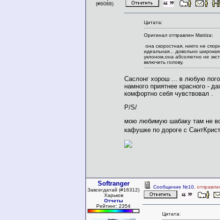
(#6088)
Цитата:
Оригинал отправлен Matriza:
она скоростная, никто не спори
идеальная... довольно широкая
уклоном,она абсолютно не экст
включить голову.
Саслонг хорош ... в любую пого
намного приятнее красного - да
комфортно себя чувствовал .
P/S/
мою любимую шабаку там не вс
кафушке по дороге с СантКрист
Softranger
Сообщение №10
, отправле
Завсегдатай (#16312)
Харьков
Отчеты
Рейтинг: 2354
Цитата: