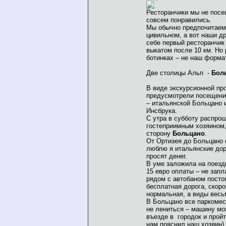
Ресторанчики мы не посе
совсем понравились.
Мы обычно предпочитаем
цивильном, а вот наши д
себе первый ресторанчик
выкатом после 10 км. Но
ботинках – не наш форм
Две столицы Альп -
Бол
В виде экскурсионной п
предусмотрели посещени
– итальянской Больцано 
Инсбрука.
С утра в субботу распро
гостеприимным хозяином,
сторону
Больцано
.
От Ортизея до Больцано 
люблю я итальянские дор
просят денег.
В уме заложила на поезд
15 евро оплаты – не запл
рядом с автобаном посто
бесплатная дорога, скоро
нормальная, а виды весь
В Больцано все паркомес
не лениться – машину мо
въезде в городок и пройт
нам пояснил наш хозяин).