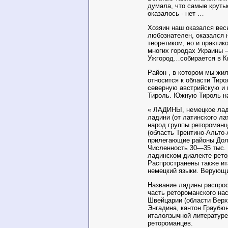
думала, что самые круты
оказалось - нет …
Хозяин наш оказался вес
любознателен, оказался 
теоретиком, но и практик
многих городах Украины 
Ужгород…собирается в Ки
Район , в котором мы жил
относится к области Тир
северную австрийскую и
Тироль. Южную Тироль н
« ЛАДИНЫ, немецкое лад
ладини (от латинского ла
народ группы ретороманц
(область Трентино-Альто
прилегающие районы Дол
Численность 30—35 тыс. 
ладинском диалекте рето
Распространены также ит
немецкий языки. Верующ
Название ладины распрос
часть ретороманского на
Швейцарии (области Верх
Энгадина, кантон Граубюн
италоязычной литературе
ретороманцев.