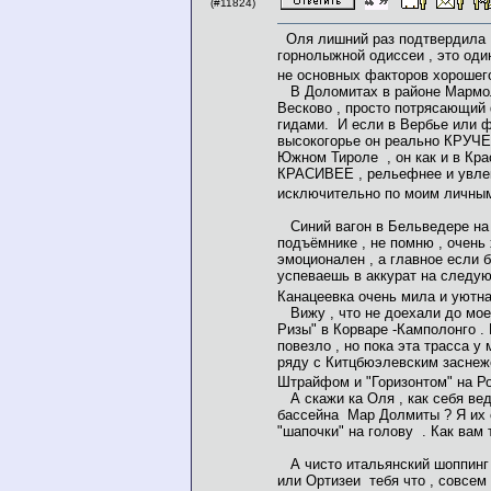
(#11824)
Оля лишний раз подтвердила ,
горнолыжной одиссеи , это оди
не основных факторов хорошег
В Доломитах в районе Мармол
Весково , просто потрясающий 
гидами. И если в Вербье или 
высокогорье он реально КРУЧЕ 
Южном Тироле , он как и в Кр
КРАСИВЕЕ , рельефнее и увлек
исключительно по моим личны
Синий вагон в Бельведере на 
подъёмнике , не помню , очень
эмоционален , а главное если 
успеваешь в аккурат на следую
Канацеевка очень мила и уютна
Вижу , что не доехали до мое
Ризы" в Корваре -Камполонго .
повезло , но пока эта трасса у
ряду с Китцбюэлевским засне
Штрайфом и "Горизонтом" на Р
А скажи ка Оля , как себя вед
бассейна Мар Долмиты ? Я их с
"шапочки" на голову . Как вам
А чисто итальянский шоппинг 
или Ортизеи тебя что , совсем 