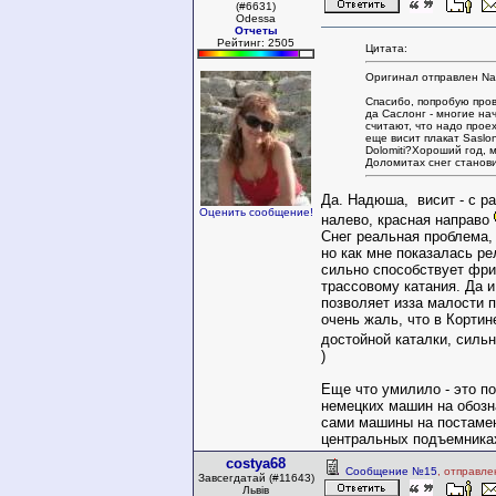
(#6631)
Odessa
Отчеты
Рейтинг: 2505
Цитата:
Оригинал отправлен Na
Спасибо, попробую про
да Саслонг - многие н
считают, что надо прое
еще висит плакат Saslon
Dolomiti?Хороший год, м
Доломитах снег станови
Да. Надюша, висит - с р
Оценить сообщение!
налево, красная направо
Снег реальная проблема,
но как мне показалась р
сильно способствует фри
трассовому катания. Да и
позволяет изза малости 
очень жаль, что в Кортин
достойной каталки, силь
)
Еще что умилило - это п
немецких машин на обозн
сами машины на постаме
центральных подъемника
costya68
Сообщение №15
, отправле
Завсегдатай (#11643)
Львів