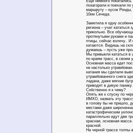
Еще немного покатались 
позагорали и поехали по
маршруту – кусок Ронды,
10км Сечеда.
Заметила я одну особенн
региона – учат кататься 
прикольно. Все обучающи
протянутыми руками и па
птицы, сейчас взлечу.. И
катаются. Видишь на скл
думаешь – пусть уже про
Мы привыкли кататься в 
по краям трасс, в своем 
Основная масса едет посе
не настолько утрамбован
катания мы сделали выво
утрамбованного снега зде
ладана, даже мягкие буг
приводят в дикую паник
Собственно я к чему?
Опять же к спуску по чер
ИМХО, назвать эту трасс
в голову бы не пришло, 
местами даже широченная
катастрофическим уклоно
параллельно идут две тр
красная, основная масса 
красной.
На черной трассе толпы 