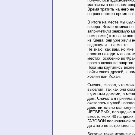
получилось вдохновенно,
магазины в основном спо
Время тратить на него не
он расположен прямо воз
В итоге на месте мы были
вечера. Возле домика по
заприметили знакомую м
номерами ( это наши пос
из Киева, они уже жили н
вздохнули – на месте
Не знаю, как вам, но мне
сложно находить апартам
местах, особенно во Фран
просто название апартов.
Пока мы крутились возле
найти своих друзей, к на
хозяин пан Йохан.
Смеясь, сказал, что моих
выселил, так как они ока
шумными дамами, а меня
дом. Сначала я приняла в
оказалось шуткой наполо
действительно мы получи
ЧЕТВЕРЫХ, площадью по
вместо моих 40 на двоих
ГАЗОВОЙ полноценной пли
до этого не встречался…
Богатые такие итальянски