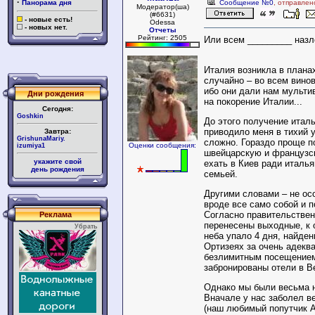
·
Панорама дня
Сообщение №0
, отправлен
Модератор(ша)
(#6631)
- новые есть!
Odessa
- новых нет.
Отчеты
Рейтинг: 2505
Или всем _________ наз
Италия возникла в плана
случайно – во всем вино
ибо они дали нам мульти
Дни рождения
на покорение Италии...
Сегодня:
Goshkin
До этого получение итал
приводило меня в тихий 
Завтра:
GrishunaMariy.
сложно. Гораздо проще п
Оценки сообщения:
izumiya1
швейцарскую и французс
укажите свой
ехать в Киев ради италья
день рождения
семьей.
Другими словами – не осо
вроде все само собой и 
Согласно правительстве
Реклама
перенесены выходные, к 
Убрать
неба упало 4 дня, найде
Ортизеях за очень адекв
безлимитным посещением 
забронированы отели в В
Однако мы были весьма 
Вначале у нас заболел в
(наш любимый попутчик А