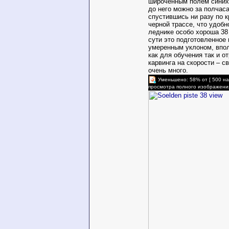
широченным полем синих
до него можно за полчаса
спустившись ни разу по 
черной трассе, что удобн
леднике особо хороша 38 
сути это подготовленное
умеренным уклоном, впо
как для обучения так и о
карвинга на скорости – с
очень много.
Уменьшено: 58% от [ 500 на
просмотра полного изображени