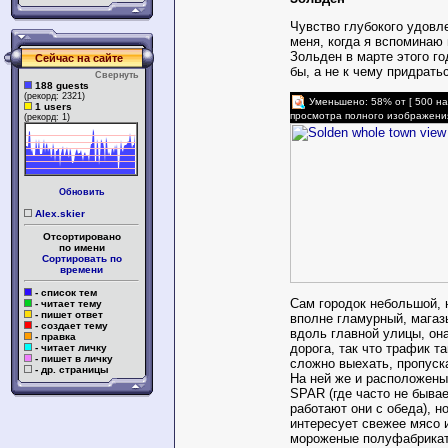
Чувство глубокого удовл
меня, когда я вспоминаю
Зольден в марте этого го
Сейчас на сайте
бы, а не к чему придрать
Свернуть
188 guests
(рекорд: 2321)
Уменьшено: 58% от [ 500 на
1 users
просмотра полного изображени
(рекорд: 1)
Обновить
Alex.skier
Отсортировано
по имени
Сортировать по
времени
- список тем
Сам городок небольшой, 
- читает тему
- пишет ответ
вполне гламурный, магаз
- создает тему
вдоль главной улицы, он
- правка
дорога, так что трафик т
- читает личку
- пишет в личку
сложно выехать, пропуск
- др. страницы
На ней же и расположены
SPAR (где часто не бывае
работают они с обеда), но
интересует свежее мясо и
мороженые полуфабрикаты