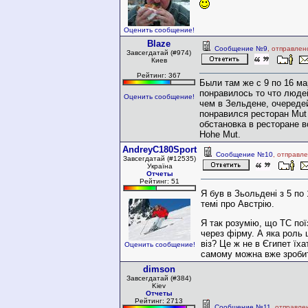
Оценить сообщение!
Blaze
Сообщение №9
, отправлен
Завсегдатай (#974)
Киев
Рейтинг: 367
Были там же с 9 по 16 ма
понравилось то что люде
Оценить сообщение!
чем в Зельдене, очередей
понравился ресторан Mut
обстановка в ресторане в
Hohe Mut.
AndreyC180Sport
Сообщение №10
, отправл
Завсегдатай (#12535)
Україна
Отчеты
Рейтинг: 51
Я був в Зьольдені з 5 по 
темі про Австрію.
Я так розумію, що ТС пої
через фірму. А яка роль ц
віз? Це ж не в Єгипет їха
Оценить сообщение!
самому можна вже зроби
dimson
Завсегдатай (#384)
Kiev
Отчеты
Рейтинг: 2713
Сообщение №11
, отправле