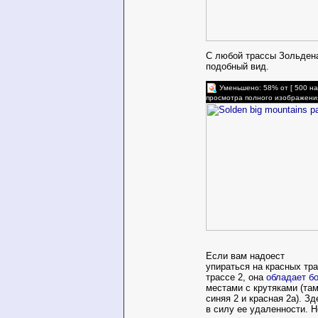
С любой трассы Зольден
подобный вид.
Уменьшено: 58% от [ 500 на
просмотра полного изображени
Если вам надоест
упираться на красных тра
трассе 2, она
обладает б
местами с крутяками (та
синяя 2 и красная 2а). З
в силу ее удаленности. 