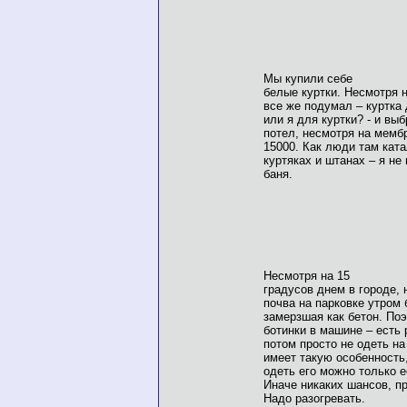
Мы купили себе
белые куртки. Несмотря н
все же подумал – куртка
или я для куртки? - и вы
потел, несмотря на мемб
15000. Как люди там кат
куртяках и штанах – я н
баня.
Несмотря на 15
градусов днем в городе,
почва на парковке утром
замерзшая как бетон. По
ботинки в машине – есть 
потом просто не одеть на
имеет такую особенность
одеть его можно только е
Иначе никаких шансов, п
Надо разогревать.