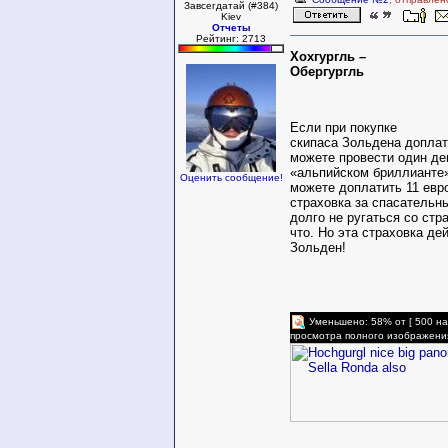
Завсегдатай (#384)
Kiev
Отчеты
Рейтинг: 2713
Хохгургль –
Обергургль
Если при покупке
скипаса Зольдена доплат
можете провести один де
«альпийском бриллианте»
Оценить сообщение!
можете доплатить 11 евро
страховка за спасательн
долго не ругаться со стр
что. Но эта страховка де
Зольден!
Уменьшено: 58% от [ 500 на
просмотра полного изображени