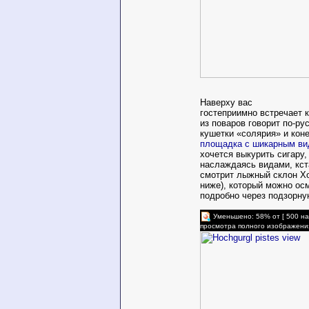
Наверху вас
гостеприимно встречает 
из поваров говорит по-рус
кушетки «солярия» и кон
площадка с шикарным в
хочется выкурить сигару
наслаждаясь видами, кст
смотрит лыжный склон Хо
ниже), который можно ос
подробно через подзорную
Уменьшено: 58% от [ 500 на
просмотра полного изображени