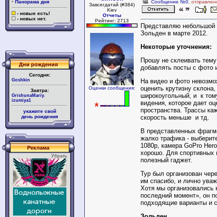
·
Панорама дня
Сообщение №0
, отправлен
Завсегдатай (#384)
Kiev
- новые есть!
Отчеты
- новых нет.
Рейтинг: 2713
Представляю небольшой о
Зольден в марте 2012.
Некоторые уточнения:
Прошу не склеивать тему
Дни рождения
добавлять посты с фото 
Сегодня:
Goshkin
На видео и фото невозмо
оценить крутизну склона,
Оценки сообщения:
Завтра:
широкоугольный, и к тому
GrishunaMariy.
izumiya1
видения, которое дает оц
пространства. Трассы ка
укажите свой
день рождения
скорость меньше и тд.
В представленных фрагме
жалко трафика - выберит
1080p, камера GoPro Her
Реклама
хорошо. Для спортивных 
Убрать
полезный гаджет.
Тур был организован чере
им спасибо, и лично ува
Хотя мы организовались 
последний момент», он п
подходящие варианты и с
Зольден