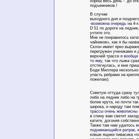
хорош весь день - до от
подъемников.!
В случае
выходного дня и позднего
-
возможна очередь
на 4-х
D 51 по дороге на ледник,
учтите это.
Мне не понравилось ката
чайников», как я бы назва
Склон имеет ярко выраж
перегружен учениками и 
верхней трассе
я вообще 
то яму
, так что лыжа сра
отстегнулась, и мне при
Боде Миллера несколько 
упасть ребрами на крепле
пожелаю).
Советую оттуда сразу ту
либо на ледник либо на тр
более крута, но почти так
широка, и народу там по
трассы очень живописны
в спину вам светит захо
катите, догоняя собствен
Также там нам удалось
в
поднимающийся ратрак
, 
ковше ящики пивасика «п