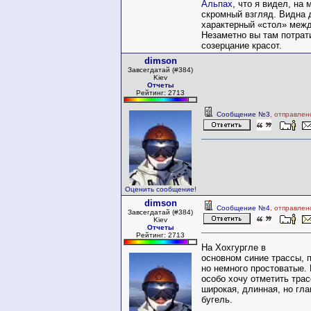
Альпах
, что я видел, на 
скромный взгляд. Видна 
характерный «стол» межд
Незаметно вы там потрати
созерцание красот.
dimson
Завсегдатай (#384)
Kiev
Отчеты
Рейтинг: 2713
Сообщение №3
, отправлен
Оценить сообщение!
dimson
Сообщение №4
, отправлен
Завсегдатай (#384)
Kiev
Отчеты
Рейтинг: 2713
На Хохгургле в
основном синие трассы, 
но немного простоватые. 
особо хочу отметить трас
широкая, длинная, но гла
бугель.