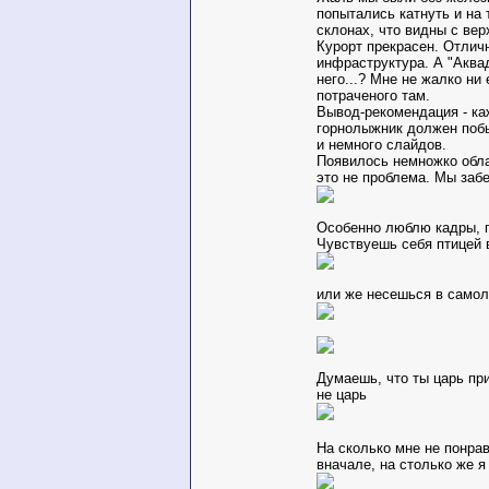
попытались катнуть и на 
склонах, что видны с вер
Курорт прекрасен. Отлич
инфраструктура. А "Аквад
него...? Мне не жалко ни
потраченого там.
Вывод-рекомендация - к
горнолыжник должен побы
и немного слайдов.
Появилось немножко обла
это не проблема. Мы заб
Особенно люблю кадры, г
Чувствуешь себя птицей 
или же несешься в самол
Думаешь, что ты царь при
не царь
На сколько мне не понра
вначале, на столько же я