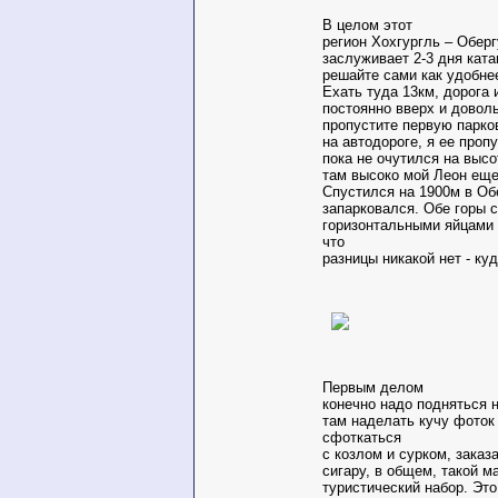
В целом этот
регион Хохгургль – Обер
заслуживает 2-3 дня ката
решайте сами как удобне
Ехать туда 13км, дорога 
постоянно вверх и довол
пропустите первую парко
на автодороге, я ее проп
пока не очутился на высо
там высоко мой Леон еще
Спустился на 1900м в Обе
запарковался. Обе горы 
горизонтальными яйцами 
что
разницы никакой нет - куд
Первым делом
конечно надо подняться 
там наделать кучу фоток
сфоткаться
с козлом и сурком, заказ
сигару, в общем, такой м
туристический набор. Эт