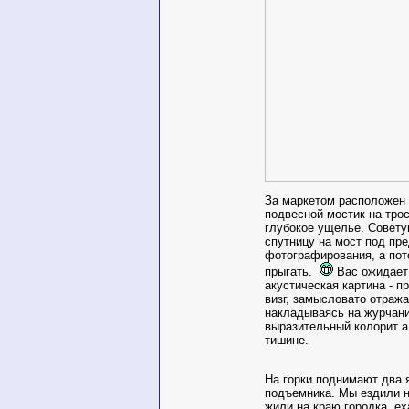
За маркетом расположен
подвесной мостик на тро
глубокое ущелье. Совету
спутницу на мост под пр
фотографирования, а пот
прыгать.
Вас ожидает
акустическая картина - 
визг, замысловато отража
накладываясь на журчани
выразительный колорит а
тишине.
На горки поднимают два я
подъемника. Мы ездили н
жили на краю городка, ех