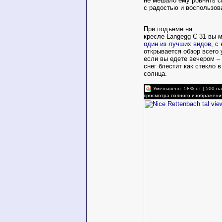
не мешало ему ровнять с
с радостью и воспользов
При подъеме на
кресле Langegg C 31 вы 
один из лучших видов
, с
открывается обзор всего
если вы едете вечером –
снег блестит как стекло 
солнца.
Уменьшено: 58% от [ 500 на
просмотра полного изображени