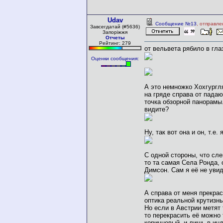
Udav
Сообщение №13
, отправле
Завсегдатай (#5636)
Запоріжжя
Отчеты
Рейтинг: 279
от вельвета рябило в гла
Оценки сообщения:
А это немножко Хохгургл
на гряде справа от пада
точка обзорной панорамы.
видите?
Ну, так вот она и он, т.е. я
С одной стороны, что сле
то та самая Села Ронда, 
Димсон. Сам я её не увид
А справа от меня прекрас
оптика реальной крутизны
Но если в Австрии метят 
то перекрасить её можно 
коричневый, и лишь в ин