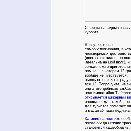
С вершины видны трассы 
курорта.
Внизу ресторан
самообслуживания, в кот
неоспоримых достоинства
(всего трех видов, но она
идеальна на мой вкус), и
зольденского приготовле
помню… в котором 12 гра
вообще не чувствуется,
пьешь его как 5-ти градус
все 12. Попробуйте, не зн
они этого добиваются.Све
поднимают яйца Tiefenba
открывается шикарный в
очевидно, для такой выс
для туристов помогает о
и масштаб чаши ледника.
Катание на леднике
особо
после обеда нижние трас
становятся кашеобразны.