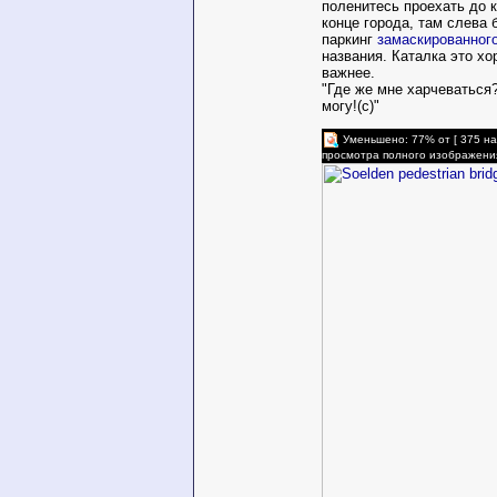
поленитесь проехать до к
конце города, там слева
паркинг
замаскированног
названия. Каталка это хо
важнее.
"Где же мне харчеваться?
могу!(с)"
Уменьшено: 77% от [ 375 на
просмотра полного изображени