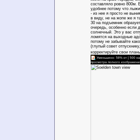
составляло ровно 800м. 
удобнее потому что лыжи
- из нее я просто не вын
в виду, не на жопе же я т
30 на подъемник образуе
очередь, особенно если 
солнечный. Это у вас отп
ломятся на выходные ад
потому не забывайте как
(глупый совет отпускнику,
корректируйте свои план
Уменьшено: 58% от [ 500 на
просмотра полного изображени