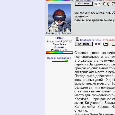
мы организовались как о
момент»
самим все делать было у
Оценить сообщение!
Udav
Сообщение №12
, отправле
Завсегдатай (#5636)
Запоріжжя
Отчеты
Рейтинг: 279
Спасибо, dimson, за отчёт
позновательности, а в то
Оценки сообщения:
это уже делать не нужно,
парни из Запорожского ре
прекрасно описанном тоб
австрийском месте в пери
Погода была действительн
катательных дней - 9 дне
можно только мечтать. Т
Зёльден за типа понаеха
ответить - вы не правы. 
место для горнолыжного 
Хорхгугль - прекрасное е
ам-зи, Кицбюэель, Заальб
Хинтерглейм - хорошо. Н
отлично.
Жаль мы были без железн