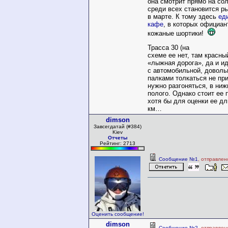
она смотрит прямо на сол
среди всех становится р
в марте. К тому здесь
ед
кафе
, в которых официан
кожаные шортики!
Трасса 30 (на
схеме ее нет, там красны
«лыжная дорога», да и и
с автомобильной, доволь
палками толкаться не пр
нужно разгоняться, в ни
полого. Однако стоит ее 
хотя бы для оценки ее дл
км…
dimson
Завсегдатай (#384)
Kiev
Отчеты
Рейтинг: 2713
Сообщение №1
, отправлен
Оценить сообщение!
dimson
Сообщение №2
, отправлен