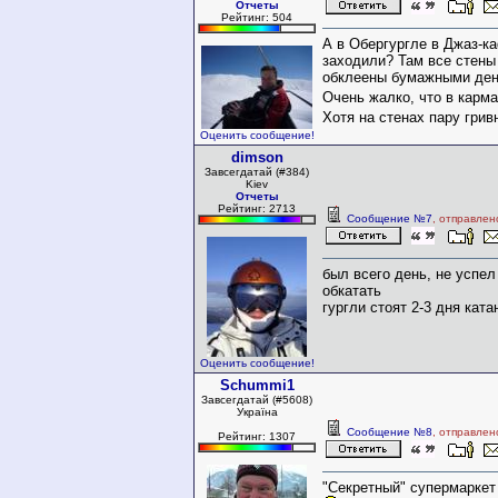
Отчеты
Рейтинг: 504
А в Обергургле в Джаз-ка
заходили? Там все стены
обклеены бумажными ден
Очень жалко, что в карм
Хотя на стенах пару гри
Оценить сообщение!
dimson
Завсегдатай (#384)
Kiev
Отчеты
Рейтинг: 2713
Сообщение №7
, отправлен
был всего день, не успел
обкатать
гургли стоят 2-3 дня кат
Оценить сообщение!
Schummi1
Завсегдатай (#5608)
Україна
Сообщение №8
, отправлен
Рейтинг: 1307
"Секретный" супермаркет