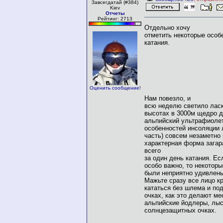
Завсегдатай (#384)
Kiev
Отчеты
Рейтинг: 2713
Отдельно хочу
отметить некоторые особ
катания.
Оценить сообщение!
Нам повезло, и
всю неделю светило лас
высотах в 3000м щедро 
альпийский ультрафиолет
особенностей инсоляции 
часть) совсем незаметно
характерная форма загар
всего
за один день катания. Ес
особо важно, то некотор
были неприятно удивлен
Мажьте сразу все лицо к
кататься без шлема и по
очках, как это делают м
альпийские йодлеры, лыс
солнцезащитных очках.