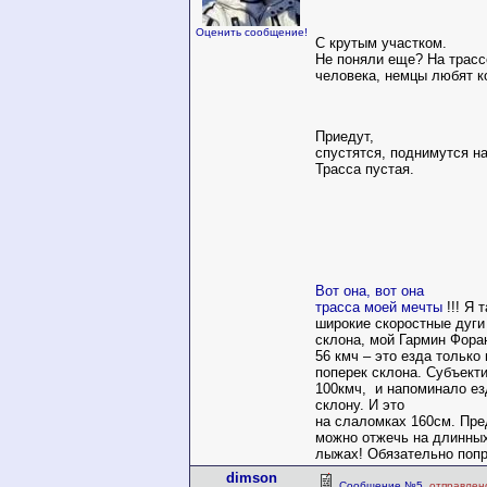
Оценить сообщение!
С крутым участком.
Не поняли еще? На трасс
человека, немцы любят к
Приедут,
спустятся, поднимутся на
Трасса пустая.
Вот она, вот она
трасса моей мечты
!!! Я 
широкие скоростные дуги
склона, мой Гармин Фора
56 кмч – это езда только 
поперек склона. Субъекти
100кмч,
и напоминало ез
склону. И это
на слаломках 160см. Пре
можно отжечь на длинны
лыжах! Обязательно попр
dimson
Сообщение №5
, отправлен