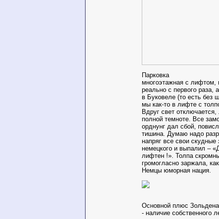
Парковка
многоэтажная с лифтом, 
реально с первого раза, а
в Буковеле (то есть без 
мы как-то в лифте с тол
Вдруг свет отключается,
полной темноте. Все зам
орднунг дал сбой, повис
тишина. Думаю надо разр
напряг все свои скудные 
немецкого и выпалил – «
лифтен !». Толпа скромн
громогласно заржала, ка
Немцы юморная нация.
Основной плюс Зольдена
- наличие собственного л