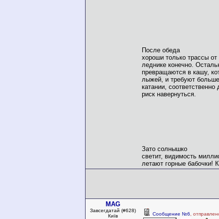
После обеда
хороши только трассы от
леднике конечно. Осталь
превращаются в кашу, ко
лыжей, и требуют больше
катании, соответственно 
риск навернуться.
Зато солнышко
светит, видимость милли
летают горные бабочки! К
MAG
Завсегдатай (#628)
Сообщение №6
, отправлен
Київ