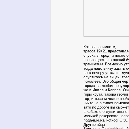
Как вы понимаете,
трасса 19+21 представляе
спуска в город, и после 
превращается в адский б
траншеями. Возможно утр
тогда надо внизу ждать о
вы к вечеру устали – лу
спуститесь на яйцах, тра
пожалеет. Это общая чер
город» на любом популяр
же в Ишгле и Каппле. Об
горы крута, такова геоло
гор, и тысячи человек об
ничто не в силах помеша
зато по дороге вы сможе
в кабаке с оглушительно 
музыкой рокерского напр
подъемника Rotkogl C 38.
Другие яйца
Зольдена Gaislachkogl I 