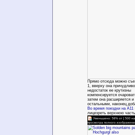
Прямо отсюда можно съех
1, вверху она причудливо
недостаток ее крутизны
компенсируется очарова
затем она расширяется и
остальными, наконец доб
Во время поездки на А11
лицезреть верхнюю часть
Уменьшено: 58% от [ 500 на
просмотра полного изображени