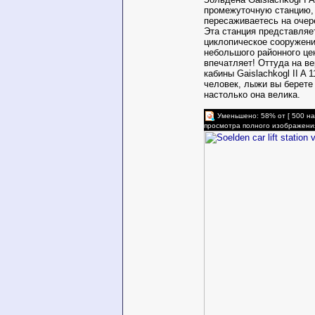
промежуточную станцию, 
пересаживаетесь на очер
Эта станция представляе
циклопическое сооружени
небольшого районного це
впечатляет! Оттуда на в
кабины Gaislachkogl II A 1
человек, лыжи вы берете
настолько она велика.
Уменьшено: 58% от [ 500 на
просмотра полного изображени