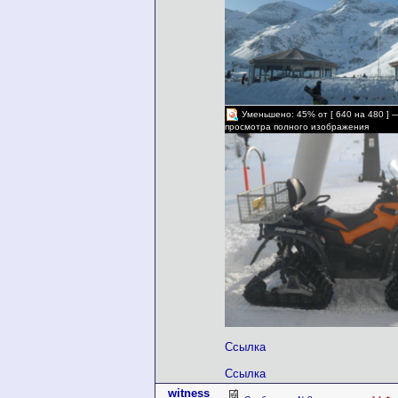
Уменьшено: 45% от [ 640 на 480 ] 
просмотра полного изображения
Ссылка
Ссылка
witness