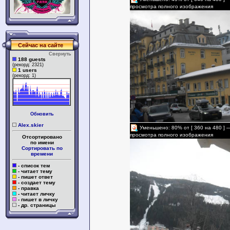
просмотра полного изображения
Сейчас на сайте
Свернуть
188 guests
(рекорд: 2321)
1 users
(рекорд: 1)
Обновить
Alex.skier
Уменьшено: 80% от [ 360 на 480 ] 
просмотра полного изображения
Отсортировано
по имени
Сортировать по
времени
- список тем
- читает тему
- пишет ответ
- создает тему
- правка
- читает личку
- пишет в личку
- др. страницы