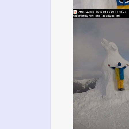
Уменьшено: 80% от [ 360 на 480 ] 
просмотра полного изображения