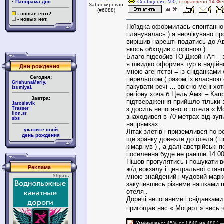
·
Панорама дня
Сообщение №0
, отправлено 14 Фе
Заблокирован
(#6088)
- новые есть!
- новых нет.
Поїздка оформилась спонтанно :
планувалась ) я неочікувано п
вирішив нарешті податись до Ав
якось обходив стороною )
Благо підсобив ТО Джойн Ап – з
я швидко оформив тур в надійн
Дни рождения
мною агентстві = із сніданками 
Сегодня:
перельотом ( разом із власною 
GrishunaMariy.
пакувати речі … звісно мені хо
izumiya1
регіону хоча б Цель Амзі – Капр
Завтра:
підтвердження прийшло тільки з
Jaroslavik
з досить непоганого готеля « М
Trasser
lion.sr
знаходився в 70 метрах від зупи
sbs
напрямках .
укажите свой
Літак злетів і приземлився по 
день рождения
ще зранку довезли до отеля ( п
кімарнув ) , а далі австрійські
поселення буде не раніше 14.00
Пішов прогулятись і пошукати в
Реклама
ж/д вокзалу і центральної станц
мною знайдений і чудовий марк
Убрать
закупившись різними няшками по
отеля .
Доречі непоганими і сніданками
пригощав нас « Моцарт » весь 
Уменьшено: 45% от [ 640 на 480 ] 