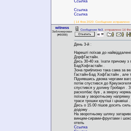
Ссылка
Ссылка
Ссылка
[ 14 Фев 2020: Сообщение исправлено: w
witness
Сообщение №3
, отправлено 14 Фе
Заблокирован
(#6088)
День 3-й :
Нарешті поїхав до найвіддалені
ДорфГастайн.
Десь 30-40 хв. їхати причому з
БадХофгастайн .
Зона приблизно така сама за ве
Гастайн-Бад ХофГастайн , але тр
Піднявшись двома чергами ваго
потім спустився до Креузкогеля
спустився у долину Гробарл . 
расколбас був , а зверху нормал
поїхав у зворотньому напрямку
траси трошки крутіші і цікавіші .
Десь о 15.00 пішов досить сильн
додому .
На зворотньому шляху затаривс
винцем-сирами-фруктами і шоко
отель
Ссылка