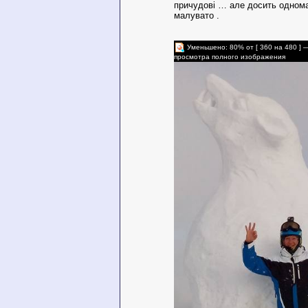
причудові … але досить однома
малувато .
Уменьшено: 80% от [ 360 на 480 ] 
просмотра полного изображения