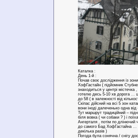
Каталка :
День 1-й :
Почав своє дослідження із зон
ХофГастайн ( підйомник Стубнер
знаходиться у центрі містечка , 
готелю десь 5-10 хв дорога … ці
до 58 ( в залежності від кількост
Скіпас дійсний на всі 5 зон кат
вони іноді далеченько одна від 
Тут маршрут традиційний – під
біля вовка ( чи собаки ? ) і поїх
Ангерталя , потім по длінючий
до самого Бад ХофГастайна … і 
декілька разів )
Погода була сонячна / снігу до