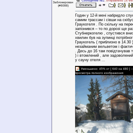
Сообщение №2
, отправлено 14 Фе
Заблокирован
(#6088)
Годин у 12-й мені набридло спу
самим трассам і сівши на скібус
Граукогеля . По скільку на пер
запізнився – то по дорозі ще ра
Стубнеркогелю , спустився вниз
хвилин був на зупинці потрібног
Граукогель ( приблизно в 14.30 
незайманим вельветом і факти
. Десь до 16 там повідтачував 
) і втомлений , але задоволений
у сауну отеля ...
Уменьшено: 45% от [ 640 на 480 ] 
просмотра полного изображения