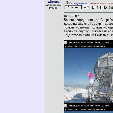
witness
Сообщение №1
, отправлено 14 Фе
Заблокирован
(#6088)
День 2-й :
Взявши борд поїхав до СпортГас
дещо нагадують Гудаурі : дещо
практично немає , фактично одна
варіантів спуску . Цікаві звісно 
, підготовка склонів і якість сні
Уменьшено: 45% от [ 640 на 480 ] 
просмотра полного изображения
Уменьшено: 45% от [ 640 на 480 ] 
просмотра полного изображения