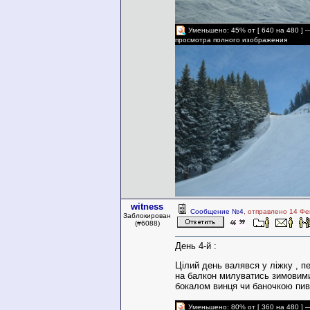
Уменьшено: 45% от [ 640 на 480 ] 
просмотра полного изображения
witness
Сообщение №4
, отправлено 14 Фе
Заблокирован
(#6088)
День 4-й :
Цілий день валявся у ліжку , п
на балкон милуватись зимовим
бокалом винця чи баночкою пи
Уменьшено: 80% от [ 360 на 480 ] 