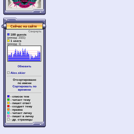
Сейчас на сайте
Свернуть
188 guests
(рекорд: 2321)
1 users
(рекорд: 1)
Обновить
Alex.skier
Отсортировано
по имени
Сортировать по
времени
- список тем
- читает тему
- пишет ответ
- создает тему
- правка
- читает личку
- пишет в личку
- др. страницы