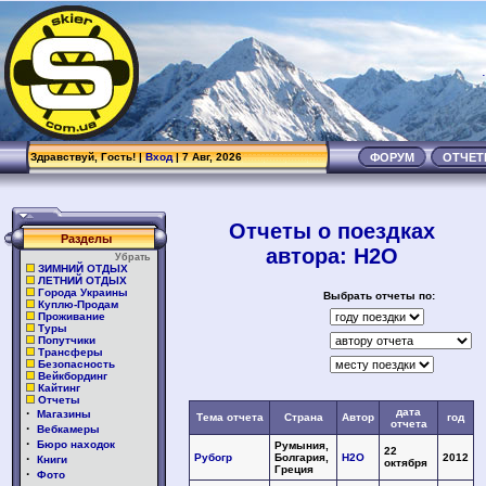
.
Здравствуй, Гость! |
Вход
| 7 Авг, 2026
ФОРУМ
ОТЧЕ
Отчеты о поездках
Разделы
автора: H2O
Убрать
ЗИМНИЙ ОТДЫХ
ЛЕТНИЙ ОТДЫХ
Города Украины
Выбрать отчеты по:
Куплю-Продам
Проживание
Туры
Попутчики
Трансферы
Безопасность
Вейкбординг
Кайтинг
Отчеты
·
дата
Магазины
Тема отчета
Страна
Автор
год
отчета
·
Вебкамеры
·
Бюро находок
Румыния,
22
·
Рубогр
Болгария,
H2O
2012
Книги
октября
Греция
·
Фото