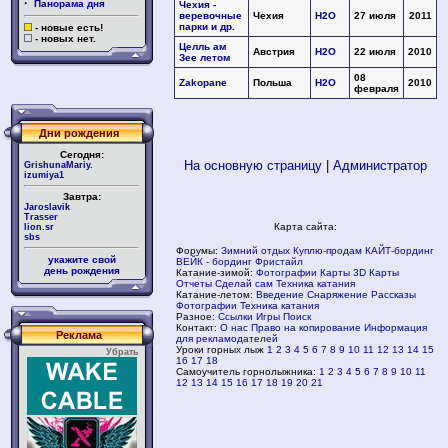
·
Панорама дня
Чехия -
веревочные
Чехия
H2O
27 июля
2011
парки и др.
- новые есть!
- новых нет.
Целль ам
Австрия
H2O
22 июля
2010
Зее летом
08
Zakopane
Польша
H2O
2010
февраля
Дни рождения
Сегодня:
На основную страницу
|
Администратор
GrishunaMariy.
izumiya1
Завтра:
Jaroslavik
Trasser
Карта сайта:
lion.sr
sbs
Форумы:
Зимний отдых
Куплю-продам
КАЙТ-бординг
укажите свой
ВЕЙК - бординг
Фристайл
день рождения
Катание-зимой:
Фотографии
Карты
3D Карты
Отчеты
Сделай сам
Техника катания
Катание-летом:
Введение
Снаряжение
Рассказы
Фотографии
Техника катания
Разное:
Ссылки
Игры
Поиск
Контакт:
О нас
Право на копирование
Информация
Реклама
для рекламодателей
Уроки горных лыж
1
2
3
4
5
6
7
8
9
10
11
12
13
14
15
Убрать
16
17
18
Самоучитель горнолыжника:
1
2
3
4
5
6
7
8
9
10
11
12
13
14
15
16
17
18
19
20
21