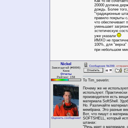
Как то не сочетает
20000 должна дер
дождь. Более того,
"традиционные шта
правило покрыты 
что обеспечивает 
уменьшает загрязн
эстетическую сос
уже указали
ИМХО не практичны
100%, для "верха"
при небольшом ми
Nickel
Сообщение №299
, отправл
Завсегдатай (#6896)
Киев
Отчеты
Рейтинг: 158
To Tim_severin:
Почему же не используют
используют. Практически
производителя есть вещи
материала SoftShell. Удоб
Но. Различайте материал 
мембрана. Это разные ве
Вот, что пишут о матер
SOFTSHELL, который исп
Оценить сообщение!
штанах:
"Речь идет о материале,