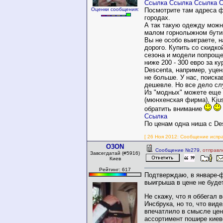
Ссылка
Ссылка
Ссылка
С
Оценки сообщения:
Посмотрите там адреса 
городах.
А так такую одежду можн
малом горнолыжном бутик
Вы не особо выиграете, 
дорого. Купить со скидко
сезона и модели попроще
ниже 200 - 300 евро за ку
Descenta, например, уцен
не больше. У нас, поиска
дешевле. Но все дело сл
Из "модных" можете еще 
(мюнхенская фирма), Kjus,
обратить внимание
Ссылка
По ценам одна ниша с Des
[ 26 Ноя 2012: Сообщение испр
O3ON
Сообщение №279
, отправл
Завсегдатай (#5916)
Киев
Рейтинг: 617
Подтверждаю, в январе-ф
выигрыша в цене не будет
Не скажу, что я оббегал 
Инсбрука, но то, что вид
впечатлило в смысле цен
ассортимент пошире киев