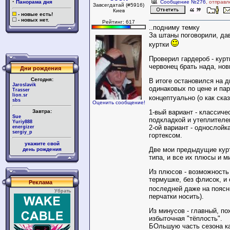
·
Панорама дня
Сообщение №276
, отправл
Завсегдатай (#5916)
Киев
- новые есть!
- новых нет.
Рейтинг: 617
..подниму темку
За штаны поговорили, да
куртки
Проверил гардероб - курт
червонец брать нада, нов
Дни рождения
Сегодня:
В итоге остановился на д
Jaroslavik
одинаковых по цене и па
Trasser
lion.sr
концептуально (о как ска
sbs
Оценить сообщение!
Завтра:
1-вый вариант - классиче
Sue
подкладкой и утеплителе
Yuriy888
2-ой вариант - однослойка
energizer
sergiy_p
гортексом.
укажите свой
Две мои предыдущие курт
день рождения
типа, и все их плюсы и м
Из плюсов - возможность
термушке, без флисок, и 
Реклама
последней даже на пояс
Убрать
перчатки носить).
Из минусов - главный, по
избыточная "тёплость".
БОльшую часть сезона к