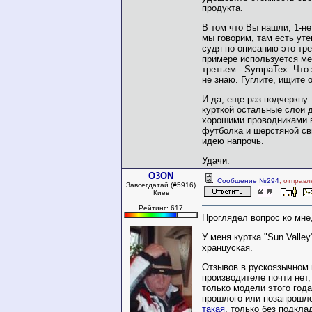
продукта.
В том что Вы нашли, 1-нет
мы говорим, там есть утеп
судя по описанию это тр
примере используется ме
третьем - SympaTex. Что эт
не знаю. Гуглите, ищите 
И да, еще раз подчеркну
курткой остальные слои 
хорошими проводниками 
футболка и шерстяной св
идею напрочь.
Удачи.
O3ON
Сообщение №294
, отправл
Завсегдатай (#5916)
Киев
Рейтинг: 617
Проглядел вопрос ко мне
У меня куртка "Sun Valley
хранцуская.
Отзывов в рускоязычном 
производителе почти нет, 
только модели этого года 
прошлого или позапрошло
такая
, только без подклад