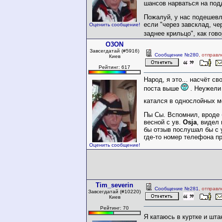
шансов нарваться на под
Пожалуй, у нас подешевл
если "через завсклад, че
Оценить сообщение!
заднее крильцо", как гов
O3ON
Завсегдатай (#5916)
Сообщение №280
, отправл
Киев
Рейтинг: 617
Народ, я это... насчёт св
поста выше
. Неужели 
катался в однослойных 
Пы Сы. Вспомнил, вроде 
весной с ув.
Osja
, видел 
бы отзыв послушал бы с 
где-то номер телефона пр
Оценить сообщение!
Tim_severin
Сообщение №281
, отправл
Завсегдатай (#10220)
Киев
Рейтинг: 70
Я катаюсь в куртке и шта