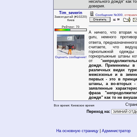
несильного дождя" как т
доверия.
Tim_severin
Сообщение №300
, отправл
Завсегдатай (#10220)
Киев
Рейтинг: 70
А ничего, что вторая ч
guru, немного противо
ответа, предназначенног
считаете, что ведущ
горнолыжной одежды
горнорлыжные штаны ко
Оценить сообщение!
от "
непродолжител
дождя. Применимы в 
различных видах тур
межсезонье и в зимни
первых - это в принци
штаны, а во-вторых -
заявленные характер
фраза "непродолжите
дождя" как то не внуша
Стран
Все время: Киевское время
Переход на:
На основную страницу
|
Администратор