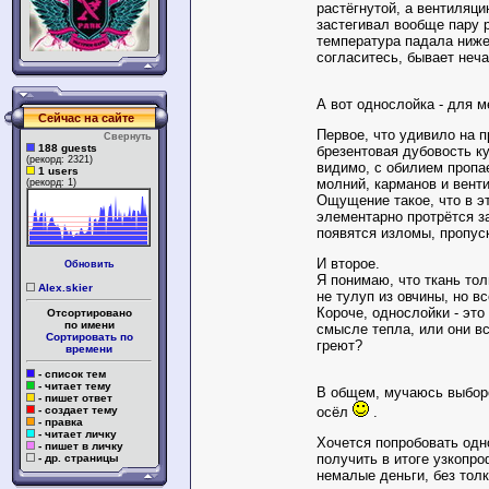
растёгнутой, а вентиляц
застегивал вообще пару р
температура падала ниже 
согласитесь, бывает неча
А вот однослойка - для 
Сейчас на сайте
Первое, что удивило на п
Свернуть
188 guests
брезентовая дубовость ку
(рекорд: 2321)
видимо, с обилием пропа
1 users
молний, карманов и вент
(рекорд: 1)
Ощущение такое, что в э
элементарно протрётся за
появятся изломы, пропус
И второе.
Обновить
Я понимаю, что ткань тол
Alex.skier
не тулуп из овчины, но всё
Короче, однослойки - это
Отсортировано
по имени
смысле тепла, или они вс
Сортировать по
греют?
времени
- список тем
- читает тему
В общем, мучаюсь выбор
- пишет ответ
- создает тему
осёл
.
- правка
- читает личку
Хочется попробовать одн
- пишет в личку
получить в итоге узкопр
- др. страницы
немалые деньги, без тол