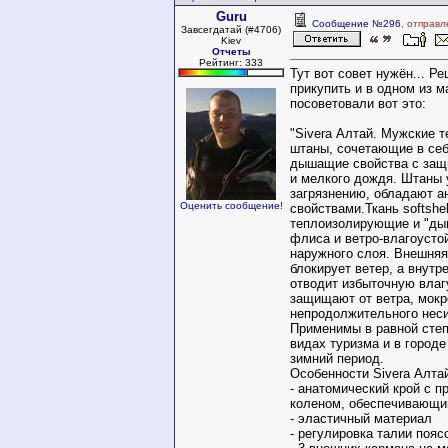
Guru
Сообщение №296
, отправл
Завсегдатай (#4706)
Kiev
Отчеты
Рейтинг: 333
Тут вот совет нужён... Р
прикупить и в одном из м
посоветовали вот это:
"Sivera Алтай. Мужские 
штаны, сочетающие в се
дышащие свойства с защи
и мелкого дождя. Штаны 
загрязнению, обладают 
Оценить сообщение!
свойствами.Ткань softshel
теплоизолирующие и "ды
флиса и ветро-влагоусто
наружного слоя. Внешняя
блокирует ветер, а внутр
отводит избыточную влаг
защищают от ветра, мокр
непродолжительного нес
Применимы в равной степ
видах туризма и в городе
зимний период.
Особенности Sivera Алта
- анатомический крой с 
коленом, обеспечивающи
- эластичный материал
- регулировка талии пояс