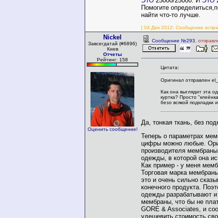
ЭТО
25000/25000. И
ЭТО
2
Помогите определиться,п
найти что-то лучше.
[ 04 Дек 2012: Сообщение исправ
Nickel
Сообщение №293
, отправл
Завсегдатай (#6896)
Киев
Отчеты
Рейтинг: 158
Цитата:
Оригинал отправлен el_
Как она выглядит эта о
куртка? Просто "клеёнк
безо всякой подкладки 
Да, тонкая ткань, без под
Оценить сообщение!
Теперь о параметрах мем
цифры можно любые. Ори
производителя мембраны
одежды, в которой она ис
Как пример - у меня мемб
Торговая марка мембраны
это и очень сильно сказы
конечного продукта. Поэ
одежды разрабатывают и
мембраны, что бы не пла
GORE & Associates, и со
удешевить стоимость сво