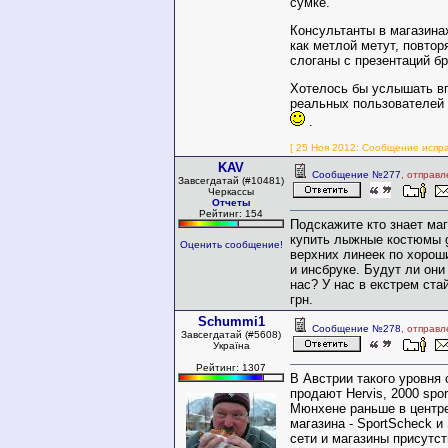
сумке.
Консультанты в магазина
как метлой метут, повто
слоганы с презентаций б
Хотелось бы услышать в
реальных пользователей
.
[ 25 Ноя 2012: Сообщение испр
KAV
Сообщение №277
, отправл
Завсегдатай (#10481)
Черкассы
Отчеты
Рейтинг: 154
Подскажите кто знает ма
купить лыжные костюмы g
Оценить сообщение!
верхних линеек по хорош
и инсбруке. Будут ли он
нас? У нас в екстрем ста
грн.
Schummi1
Сообщение №278
, отправл
Завсегдатай (#5608)
Україна
Рейтинг: 1307
В Австрии такого уровня 
продают Hervis, 2000 sport
Мюнхене раньше в центр
магазина - SportScheck и 
сети и магазины присутст