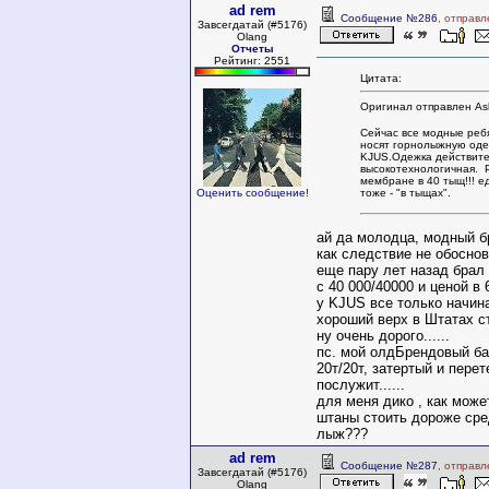
ad rem
Сообщение №286
, отправл
Завсегдатай (#5176)
Olang
Отчеты
Рейтинг: 2551
Цитата:
Оригинал отправлен As
Сейчас все модные реб
носят горнолыжную оде
KJUS.Одежка действит
высокотехнологичная. 
мембране в 40 тыщ!!! е
тоже - "в тыщах".
Оценить сообщение!
ай да молодца, модный б
как следствие не обоснов
еще пару лет назад брал
с 40 000/40000 и ценой в 
у KJUS все только начина
хороший верх в Штатах с
ну очень дорого......
пс. мой олдБрендовый ба
20т/20т, затертый и перет
послужит......
для меня дико , как може
штаны стоить дороже ср
лыж???
ad rem
Сообщение №287
, отправл
Завсегдатай (#5176)
Olang