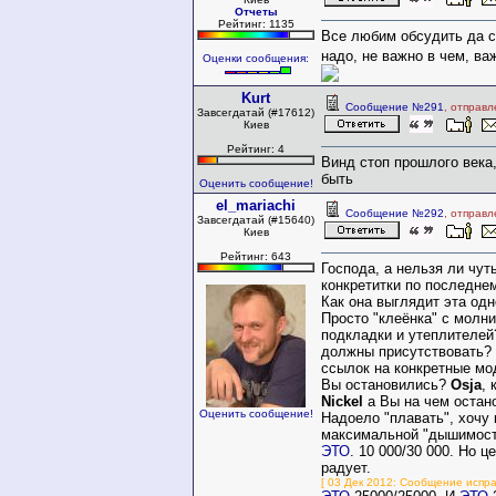
Отчеты
Рейтинг: 1135
Все любим обсудить да сп
надо, не важно в чем, ва
Оценки сообщения:
Kurt
Сообщение №291
, отправл
Завсегдатай (#17612)
Киев
Рейтинг: 4
Винд стоп прошлого века
быть
Оценить сообщение!
el_mariachi
Сообщение №292
, отправл
Завсегдатай (#15640)
Киев
Рейтинг: 643
Господа, а нельзя ли чут
конкретитки по последне
Как она выглядит эта од
Просто "клеёнка" с молн
подкладки и утеплителей
должны присутствовать?
ссылок на конкретные м
Вы остановились?
Osja
, 
Nickel
а Вы на чем остан
Оценить сообщение!
Надоело "плавать", хочу 
максимальной "дышимость
ЭТО
. 10 000/30 000. Но ц
радует.
[ 03 Дек 2012: Сообщение исправ