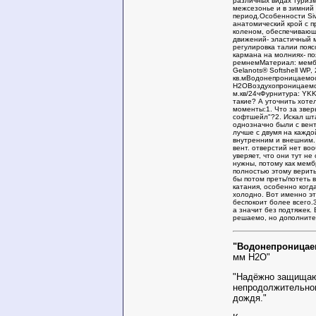
различных видах туризм
межсезонье и в зимний
период.Особенности Siv
анатомический крой с 
коленом, обеспечивающ
движений- эластичный 
регулировка талии пояс
кармана на молниях- по
ремнемМатериал: мемб
Gelanots® Softshell WP, 
кв.мВодонепроницаемос
H2OВоздухопроницаемос
м.кв/24чФурнитура: YK
такие? А уточнить хот
моменты:1. Что за зверь
софтшейл"?2. Искал шт
однозначно были с вент
лучше с двумя на каждо
внутренним и внешним.
вент. отверстий нет во
уверяет, что они тут не
нужны, потому как мем
полностью этому верить,
бы потом преть/потеть 
катания, особенно когда
холодно. Вот именно эт
беспокоит более всего.
а значит без подтяжек.
решаемо, но дополните
"Водонепроницае
мм H2O"
"Надёжно защищают
непродолжительног
дождя."