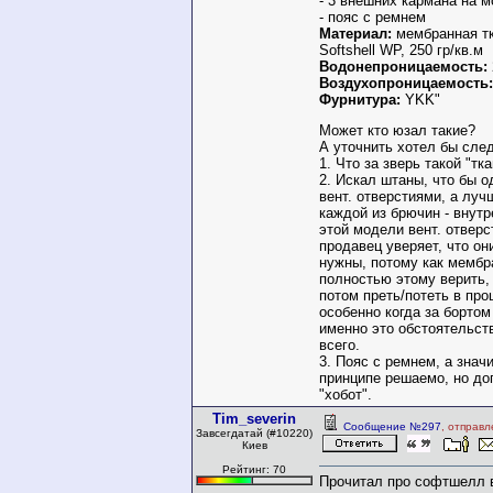
- 3 внешних кармана на 
- пояс с ремнем
Материал:
мембранная тк
Softshell WP, 250 гр/кв.м
Водонепроницаемость:
Воздухопроницаемость:
Фурнитура:
YKK"
Может кто юзал такие?
А уточнить хотел бы сл
1. Что за зверь такой "т
2. Искал штаны, что бы о
вент. отверстиями, а луч
каждой из брючин - внут
этой модели вент. отверс
продавец уверяет, что он
нужны, потому как мембр
полностью этому верить, 
потом преть/потеть в про
особенно когда за бортом
именно это обстоятельст
всего.
3. Пояс с ремнем, а знач
принципе решаемо, но д
"хобот".
Tim_severin
Сообщение №297
, отправл
Завсегдатай (#10220)
Киев
Рейтинг: 70
Прочитал про софтшелл 