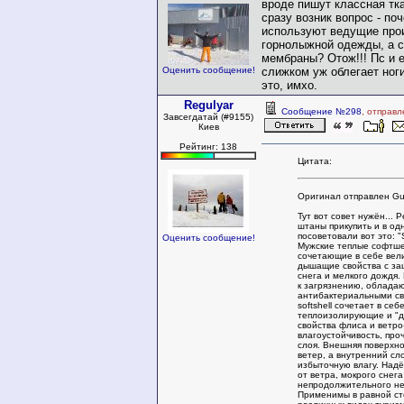
вроде пишут классная тка
сразу возник вопрос - по
используют ведущие про
горнолыжной одежды, а с
мембраны? Отож!!! Пс и 
Оценить сообщение!
слижком уж облегает ног
это, имхо.
Regulyar
Сообщение №298
, отправл
Завсегдатай (#9155)
Киев
Рейтинг: 138
Цитата:
Оригинал отправлен Gu
Тут вот совет нужён...
штаны прикупить и в од
посоветовали вот это: "
Оценить сообщение!
Мужские теплые софтш
сочетающие в себе вел
дышащие свойства с за
снега и мелкого дождя.
к загрязнению, облада
антибактериальными св
softshell сочетает в себ
теплоизолирующие и "
свойства флиса и ветро
влагоустойчивость, про
слоя. Внешняя поверхно
ветер, а внутренний сл
избыточную влагу. На
от ветра, мокрого снега
непродолжительного не
Применимы в равной ст