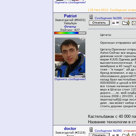
Оценить сообщение!
[ 26 Ноя 2012: Сообщение испр
Patriot
Сообщение №289
, отправл
Завсегдатай (#6402)
Yalta/kyiv
Отчеты
Рейтинг: 827
Цитата:
Оригинал отправлен ad
Цитата:Оригинал отпра
Ashot:Сейчас все модны
девченки носят горнол
марки KJUS.Одежка дей
высокотехнологичная. 
мембране в 40 тыщ!!! е
тоже - "в тыщах". ай д
бренд вспомнил, и как 
обоснованно дорогой!!!
Оценить сообщение!
назад брал кастельбажа
000/40000 и ценой в 60
все только начинается 
верх в Штатах стоит 12
дорого......пс. мой ол
сезона 2009 с 20т/20т, 
перетертый)))) еще посл
дико , как может набор
стоить дороже среднеэ
Кастельбажак с 40 000 па
Название технологии в с
doctor
Сообщение №290
, отправл
Завсегдатай (#2119)
Киев