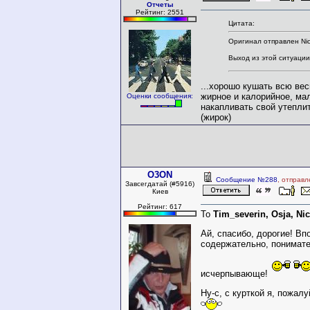
Отчеты
Рейтинг: 2551
Цитата:
Оригинал отправлен Nic
Выход из этой ситуации 
...хорошо кушать всю вес
жирное и калорийное, мал
Оценки сообщения:
накапливать свой утеплит
(жирок)
O3ON
Сообщение №288
, отправл
Завсегдатай (#5916)
Киев
Рейтинг: 617
То
Tim_severin, Osja, Nic
Ай, спасибо, дорогие! Вп
содержательно, понимате
исчерпывающе!
Ну-с, с курткой я, пожал