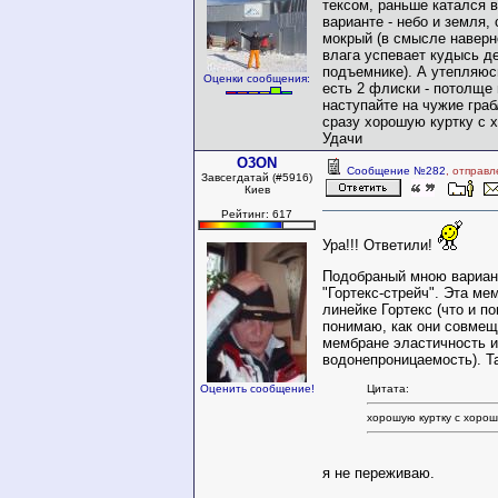
тексом, раньше катался 
варианте - небо и земля,
мокрый (в смысле наверн
влага успевает кудысь де
подъемнике). А утепляюс
Оценки сообщения:
есть 2 флиски - потолще 
наступайте на чужие гра
сразу хорошую куртку с 
Удачи
O3ON
Сообщение №282
, отправл
Завсегдатай (#5916)
Киев
Рейтинг: 617
Ура!!! Ответили!
Подобраный мною вариан
"Гортекс-стрейч". Эта ме
линейке Гортекс (что и п
понимаю, как они совмещ
мембране эластичность и
водонепроницаемость). Та
Оценить сообщение!
Цитата:
хорошую куртку с хоро
я не переживаю.