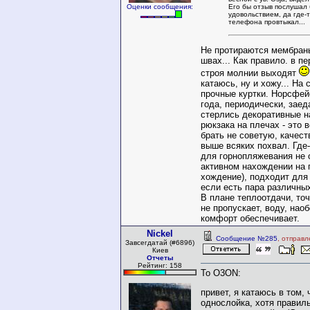
Его бы отзыв послушал 
Оценки сообщения:
удовольствием, да где-
телефона провтыкал...
Не протираются мембраны
швах... Как правило. в п
строя молнии выходят
катаюсь, ну и хожу... На
прочные куртки. Норсфейс
года, периодически, заед
стерлись декоративные н
рюкзака на плечах - это 
брать не советую, качест
выше всяких похвал. Где-
для горнопляжевания не 
активном нахождении на г
хождение), подходит для
если есть пара различны
В плане теплоотдачи, точ
не пропускает, воду, наоб
комфорт обеспечивает.
Nickel
Сообщение №285
, отправл
Завсегдатай (#6896)
Киев
Отчеты
Рейтинг: 158
To O3ON:
привет, я катаюсь в том,
однослойка, хотя правил