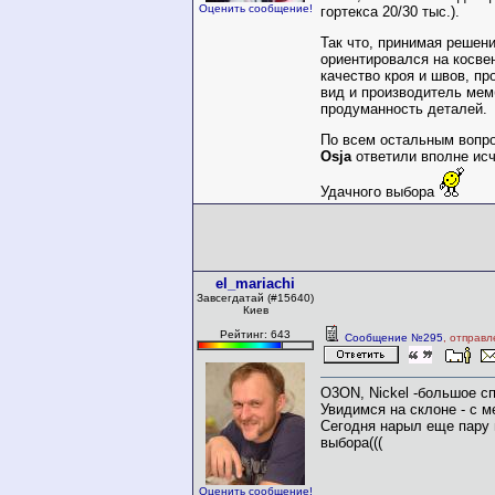
Оценить сообщение!
гортекса 20/30 тыс.).
Так что, принимая решени
ориентировался на косве
качество кроя и швов, пр
вид и производитель ме
продуманность деталей.
По всем остальным вопр
Osja
ответили вполне ис
Удачного выбора
el_mariachi
Завсегдатай (#15640)
Киев
Рейтинг: 643
Сообщение №295
, отправл
O3ON, Nickel -большое сп
Увидимся на склоне - с ме
Сегодня нарыл еще пару 
выбора(((
Оценить сообщение!