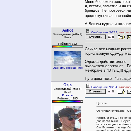
Меня беспокоит жесткост
я, кстати, заметил и на 
брендов. Не протрется л
предпокупочная параной
А Вашим куртке и штанам
Ashot
Сообщение №283
, отправл
Завсегдатай (#4671)
Киев
Рейтинг: 312
Сейчас все модные ребят
горнолыжную одежду мар
Одежка действительно
высокотехнологичная. Ре
Оценить сообщение!
мембране в 40 тыщ!!! еди
Ну и цена тоже - "в тыщах
Osja
Сообщение №284
, отправл
Завсегдатай (#464)
Зима
Отчеты
Рейтинг: 4285
Цитата:
Оригинал отправлен O
Народ, я это... насчёт 
два поста выше . Неуже
катался в однослойных
Сы. Вспомнил, вроде бы
весной с ув. Osja, виде