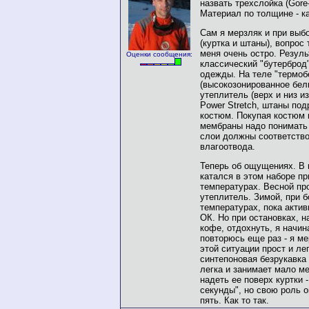
назвать трехслойка (Gore-
Материал по толщине - ка
Сам я мерзляк и при выб
(куртка и штаны), вопрос
меня очень остро. Резул
Оценки сообщения:
классический "бутерброд"
одежды. На теле "термоб
(высокозонированное бель
утеплитель (верх и низ и
Power Stretch, штаны под
костюм. Покупая костюм 
мембраны надо понимать 
слои должны соответство
влагоотвода.
Теперь об ощущениях. В
катался в этом наборе пр
температурах. Весной пр
утеплитель. Зимой, при б
температурах, пока актив
ОК. Но при остановках, н
кофе, отдохнуть, я начин
повторюсь еще раз - я ме
этой ситуации прост и лег
синтепоновая безрукавка
легка и занимает мало ме
надеть ее поверх куртки 
секунды", но свою роль 
пять. Как то так.