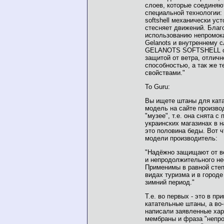
слоев, которые соединяю
специальной технологии:
softshell механически уст
стесняет движений. Благ
использованию непромок
Gelanots и внутреннему 
GELANOTS SOFTSHELL о
защитой от ветра, отлич
способностью, а так же
свойствами."
To Guru:
Вы ищете штаны для ката
модель на сайте произво
"музее", т.е. она снята с
украинских магазинах в н
это половина беды. Вот ч
модели производитель:
"Надёжно защищают от ве
и непродолжительного не
Применимы в равной степ
видах туризма и в городе
зимний период."
Т.е. во первых - это в пр
катательные штаны, а во-
написали заявленные хар
мембраны и фраза "непр