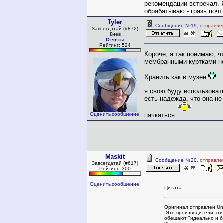
рекомендации встречал. Я
обрабатываю - грязь почт
Tyler
Сообщение №19
, отправле
Завсегдатай (#872)
Киев
Отчеты
Рейтинг: 524
Короче, я так понимаю, ч
мембранными куртками не
Хранить как в музее
я свою буду использоват
есть надежда, что она не
пачкаться
Оценить сообщение!
Maskit
Сообщение №20
, отправле
Завсегдатай (#617)
Рейтинг: 300
Оценить сообщение!
Цитата:
Оригинал отправлен Unc
Это производители эти
обещают "идеально и б