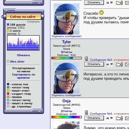
Спасибо
Сейчас на сайте
И чтобы проверить "дыши
под душем пытаюсь понят
Свернуть
188 guests
(рекорд: 2321)
1 users
(рекорд: 1)
Оценить сообщение!
Tyler
Завсегдатай (#872)
Киев
Отчеты
Рейтинг: 524
Обновить
Сообщение №3
, отправлен
Alex.skier
Отсортировано
по имени
Интересно, а кто-то личн
Сортировать по
времени
под душем проводить ипы
- список тем
- читает тему
- пишет ответ
- создает тему
Оценить сообщение!
- правка
- читает личку
Osja
- пишет в личку
Завсегдатай (#464)
- др. страницы
Зима
Отчеты
Сообщение №4
, отправлен
Рейтинг: 4285
Думаю, что нужно взять у