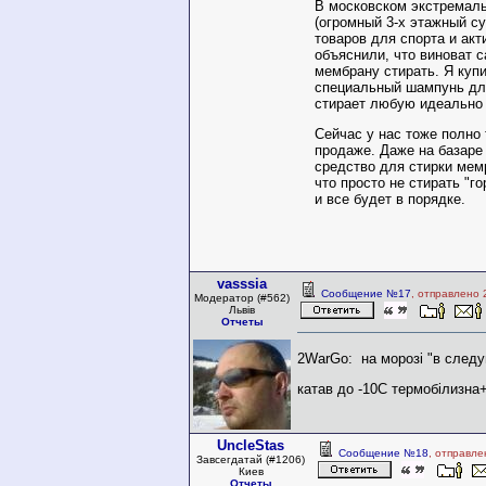
В московском экстремал
(огромный 3-х этажный с
товаров для спорта и акт
объяснили, что виноват с
мембрану стирать. Я купи
специальный шампунь для
стирает любую идеально 
Сейчас у нас тоже полно
продаже. Даже на базаре 
средство для стирки мемр
что просто не стирать "го
и все будет в порядке.
vasssia
Сообщение №17
, отправлено 
Модератор (#562)
Львів
Отчеты
2WarGo: на морозі "в след
катав до -10С термобілизна
UncleStas
Сообщение №18
, отправле
Завсегдатай (#1206)
Киев
Отчеты