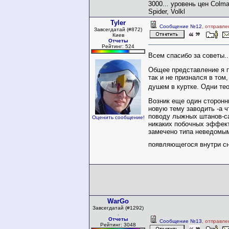
3000... уровень цен Colmar
Spider, Volkl
Tyler
Сообщение №12
, отправле
Завсегдатай (#872)
Киев
Отчеты
Рейтинг: 524
Всем спасибо за советы..
Общее представление я п
так и не признался в том,
душем в куртке. Одни те
Возник еще один сторонн
новую тему заводить -а ч
поводу лыжных штанов-с
Оценить сообщение!
никаких побочных эффект
замечено типа неведомы
появляющегося внутри с
WarGo
Завсегдатай (#1292)
.
Отчеты
Сообщение №13
, отправле
Рейтинг: 3048