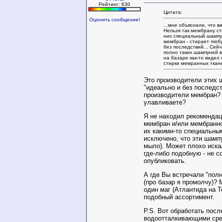
Рейтинг: 630
Цитата:
Оценить сообщение!
...мне объяснили, что в
Нельзя так мембрану ст
них специальный шампу
мембран - стирает люб
без последствий... Сейч
полно таких шампуней 
на базаре как-то видел
стирки мемранных ткане
Это производители этих
"идеально и без последс
производители мембран?
улавливаете?
Я не находил рекомендац
мембран и/или мембранн
их какими-то специальны
исключено, что эти шамп
мыло). Может плохо искал
где-либо подобную - не с
опубликовать.
А где Вы встречали "полн
(про базар я промолчу)? 
один маг (Атлантида на 
подобный ассортимент.
P.S. Вот обработать посл
водоотталкивающими сре