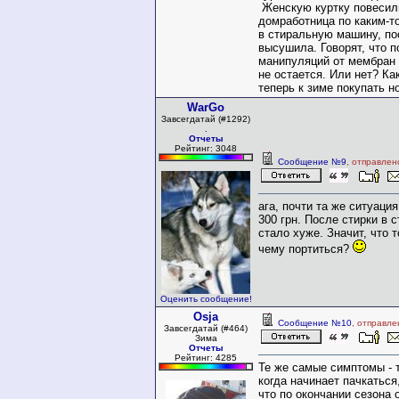
Женскую куртку повесил
домработница по каким-т
в стиральную машину, по
высушила. Говорят, что п
манипуляций от мембран
не остается. Или нет? Ка
теперь к зиме покупать н
WarGo
Завсегдатай (#1292)
.
Отчеты
Рейтинг: 3048
Сообщение №9
, отправлен
ага, почти та же ситуация
300 грн. После стирки в 
стало хуже. Значит, что т
чему портиться?
Оценить сообщение!
Osja
Сообщение №10
, отправле
Завсегдатай (#464)
Зима
Отчеты
Рейтинг: 4285
Те же самые симптомы - т
когда начинает пачкаться,
что по окончании сезона 