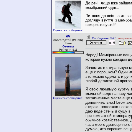
До речі, якщо вже зайшл
мембранний одяг...
Питання до всіх - а які з
догляду взуття з мембра
використовуєте?
Оценить сообщение!
ev
Сообщение №23
, отправле
Завсегдатай (#1296)
Киев
Отчеты
Рейтинг: 511
Народ! Мембранные вещи 
которые нужно каждый де
Зачем их в стиральную м
еще с порошком? Один ил
это можно сделать и руч
любой деликатной прогр
Я свою любимую куртку 
мыльной воде на пару ча
загрязненные места еще
Оценить сообщение!
дополнительно.Потом акк
стираю, полоскаю несколь
даю воде стечь и сушу в
при комнатной температ
обычное хозяйственное. Д
часа моего драгоценного 
думаю, что хорошая вещь 