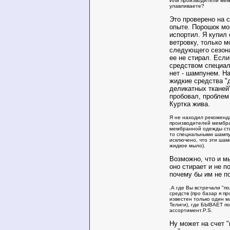
Или производители ме
улавливаете?
Это проверено на 
опыте. Порошок мо
испортил. Я купил
ветровку, только 
следующего сезона
ее не стирал. Если
средством специа
нет - шампунем. На
жидкие средства "
деликатных тканей"
пробовал, проблем 
Куртка жива.
Я не находил рекоменд
производителей мембра
мембранной одежды сти
то специальными шампу
исключено, что эти шам
жидкое мыло).
Возможно, что и м
оно стирает и не п
почему бы им не по
.А где Вы встречали "по
средств (про базар я п
известен только один м
Телиги), где БЫВАЕТ п
ассортимент.P.S.
Ну может на счет "