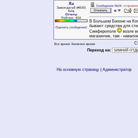
Xu
Сообщение №24
, отправле
Завсегдатай (#830)
Київ
Отчеты
Рейтинг: 404
В Большом Бизоне на Ко
бывают средства для сти
Оценить сообщение!
Симферополе
возле в
магазинчик, там - навало
С
Все время: Киевское время
Переход на:
На основную страницу
|
Администратор