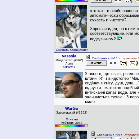
это как - в особо опасны
автоматически сбрасываю
сухость и чистоту?
Хорошая идея, но к ним ж
соответствующие, или м
подгузником?
Оценить сообщение!
vasssia
Сообщение №14
, отправлено 
Модератор (#562)
Львів
Отчеты
З всього, що юзаю, реально
штани "R" і віндстопер "Ма
сидіння в снігу, душ, дощ....
відчуття - матеріал подібний
витисканні капає вода, але 
залишиється сухою...З поро
мило...
WarGo
Завсегдатай (#1292)
.
Отчеты
Рейтинг: 3048
Сообщение №15
, отправле