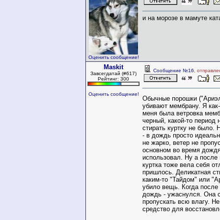
и на морозе в мамуте ка
Оценить сообщение!
Maskit
Сообщение №16
, отправле
Завсегдатай (#617)
Рейтинг: 300
Оценить сообщение!
Обычные порошки ("Ариэл
убивают мембрану. Я как-
меня была ветровка мемб
черный, какой-то период
стирать куртку не было. 
- в дождь просто идеальн
не жарко, ветер не пропус
основном во время дождя
использовал. Ну а после 
куртка тоже вела себя от
пришлось. Деликатная ст
каким-то "Тайдом" или "А
убило вещь. Когда после 
дождь - ужаснулся. Она 
пропускать всю влагу. Н
средство для восстановл