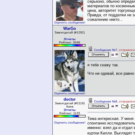
серьезно, обычно опреде
материалов по косвенным
цена, авторитет торгующе
Правда, от подделки не з
сожалению никто...
Оценить сообщение!
WarGo
Завсегдатай (#1292)
.
Отчеты
Рейтинг: 3048
Сообщение №7
, отправлен
я тебе скажу так.
Что ни одевай, все равно
Оценить сообщение!
doctor
Сообщение №8
, отправлен
Завсегдатай (#2119)
Киев
Отчеты
Рейтинг: 1135
Тема интересная. У меня
спонтанно исследователь
Оценить сообщение!
именно: взял да и отдал 
куртки Килли. Выглядят 