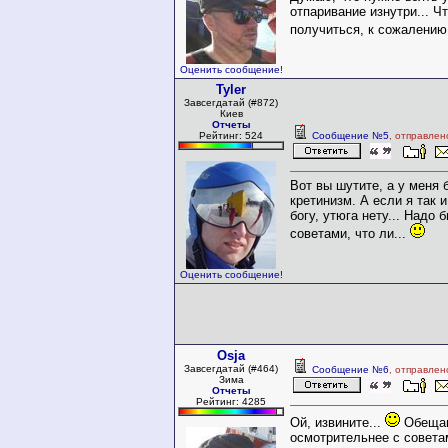
отпаривание изнутри... Ч
получиться, к сожалению,
Оценить сообщение!
Tyler
Завсегдатай (#872)
Киев
Отчеты
Рейтинг: 524
Сообщение №5
, отправлен
Вот вы шутите, а у меня 
кретинизм. А если я так
богу, утюга нету... Надо 
советами, что ли...
Оценить сообщение!
Osja
Завсегдатай (#464)
Сообщение №6
, отправлен
Зима
Отчеты
Рейтинг: 4285
Ой, извините...
Обещаю
осмотрительнее с совета