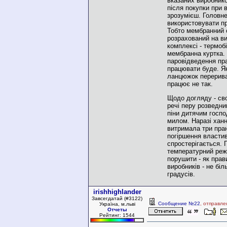
вказаних виробник
після покупки при 
зрозумієш. Головн
використовувати п
Тобто мембранний 
розрахований на в
комплексі - термоб
мембранна куртка. 
паровідведення пр
працювати буде. Як
ланцюжок перерива
працює не так.
Щодо догляду - св
речі перу розведни
піни дитячим госп
милом. Наразі ханн
витримала три пран
погіршення власти
спростерігається. 
температурний реж
порушити - як прав
виробників - не біл
градусів.
irishhighlander
Завсегдатай (#3122)
Сообщение №22
, отправле
Україна, м.льві
Отчеты
Рейтинг: 1544