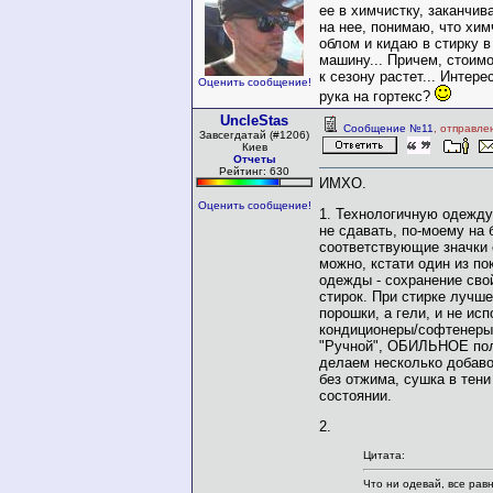
ее в химчистку, заканчив
на нее, понимаю, что хим
облом и кидаю в стирку 
машину... Причем, стоимо
к сезону растет... Интер
Оценить сообщение!
рука на гортекс?
UncleStas
Сообщение №11
, отправле
Завсегдатай (#1206)
Киев
Отчеты
Рейтинг: 630
ИМХО.
Оценить сообщение!
1. Технологичную одежду
не сдавать, по-моему на 
соответствующие значки 
можно, кстати один из по
одежды - сохранение сво
стирок. При стирке лучше
порошки, а гели, и не ис
кондиционеры/софтенеры,
"Ручной", ОБИЛЬНОЕ пол
делаем несколько добаво
без отжима, сушка в тен
состоянии.
2.
Цитата:
Что ни одевай, все рав