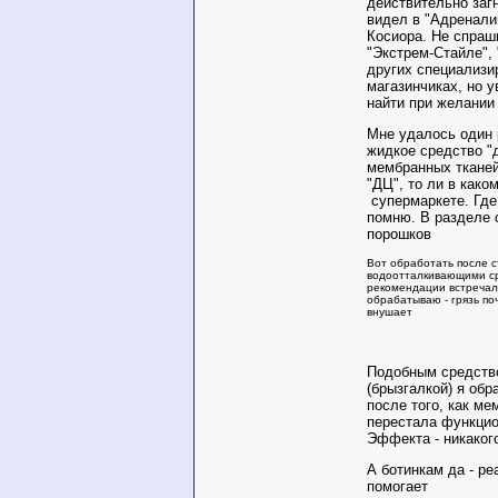
действительно загн
видел в "Адренали
Косиора. Не спраш
"Экстрем-Стайле", 
других специализи
магазинчиках, но у
найти при желании
Мне удалось один 
жидкое средство "
мембранных тканей
"ДЦ", то ли в како
супермаркете. Где
помню. В разделе 
порошков
Вот обработать после с
водоотталкивающими ср
рекомендации встречал.
обрабатываю - грязь по
внушает
Подобным средств
(брызгалкой) я обр
после того, как ме
перестала функцио
Эффекта - никакого
А ботинкам да - ре
помогает