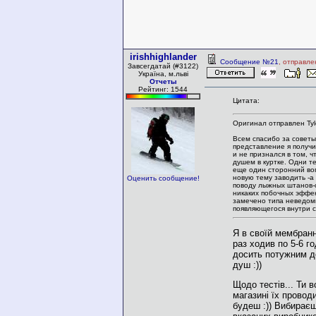
irishhighlander
Сообщение №21
, отправле
Завсегдатай (#3122)
Україна, м.льві
Отчеты
Рейтинг: 1544
Цитата:
Оригинал отправлен Tyl
Всем спасибо за совет
представление я получил
и не признался в том, ч
душем в куртке. Одни т
еще один сторонний во
новую тему заводить -а
Оценить сообщение!
поводу лыжных штанов-
никаких побочных эффек
замечено типа неведо
появляющегося внутри
Я в своїй мембранн
раз ходив по 5-6 го
досить потужним 
душ :))
Щодо тестів... Ти в
магазині їх провод
будеш :)) Вибираєш