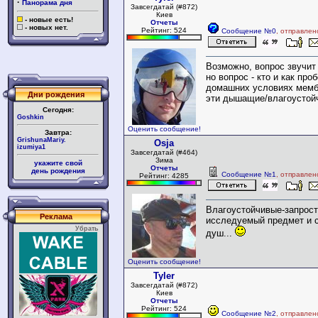
·
Панорама дня
Завсегдатай (#872)
Киев
- новые есть!
Отчеты
- новых нет.
Рейтинг: 524
Сообщение №0
, отправлен
Возможно, вопрос звучит 
но вопрос - кто и как про
домашних условиях мемб
Дни рождения
эти дышащие/влагоустойч
Сегодня:
Goshkin
Оценить сообщение!
Завтра:
GrishunaMariy.
Osja
izumiya1
Завсегдатай (#464)
Зима
укажите свой
Отчеты
день рождения
Сообщение №1
, отправлен
Рейтинг: 4285
Влагоустойчивые-запрост
Реклама
исследуемый предмет и с
Убрать
душ...
Оценить сообщение!
Tyler
Завсегдатай (#872)
Киев
Отчеты
Рейтинг: 524
Сообщение №2
, отправлен