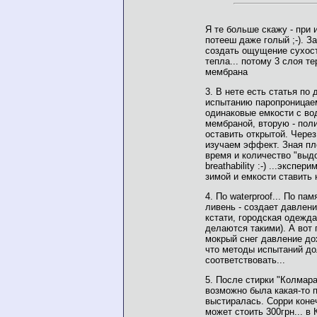
Я те больше скажу - при 
потееш даже голый ;-). З
создать ощущение сухост
тепла... потому 3 слоя т
мембрана
3. В нете есть статья по
испытанию паропроницаем
одинаковые емкости с во
мембраной, вторую - пол
оставить открытой. Через
изучаем эффект. Зная пл
время и количество "выд
breathability :-) ...экспе
зимой и емкости ставить
4. По waterproof... По па
ливень - создает давлени
кстати, городская одежда
делаются такими). А вот 
мокрый снег давление до
что методы испытаний д
соответствовать...
5. После стирки "Колмара 
возможно была какая-то п
выстиралась. Сорри конеч
может стоить 300грн... в