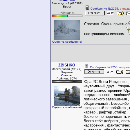
Завсегдатай (#15381)
Брест
Сообщение №2255
, отпра
Рейтинг: 90
Спасибо. Очень приятно
наступающим сезоном
Оценить сообщение!
ZBISHKO
Сообщение №2256
, отправ
Завсегдатай (#6127)
Хорьков
Отчеты
Рейтинг: 6074
Юра !!С Днем Рождения , 
неутомимый друг . Упорны
такой разносторонний Юр
недоделанного , любящий
логического завершения ,
общительный . Безошибоч
Оценить сообщение!
прекрасный велобайкер ,
карвер , рафтер ,стайер . 
бесконечно перечислять и
Всего тебе доброго , свет
настроения , фантастичес
которые у тебя обязатель