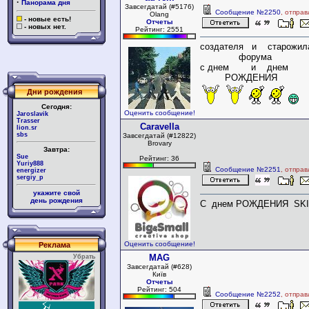
·
Панорама дня
Завсегдатай (#5176)
Сообщение №2250
, отпра
Olang
- новые есть!
Отчеты
- новых нет.
Рейтинг: 2551
создателя и старожил
форума
с днем и днем
РОЖДЕНИЯ
Дни рождения
Сегодня:
Оценить сообщение!
Jaroslavik
Trasser
Caravella
lion.sr
sbs
Завсегдатай (#12822)
Brovary
Завтра:
Sue
Рейтинг: 36
Yuriy888
Сообщение №2251
, отпра
energizer
sergiy_p
укажите свой
день рождения
С днем РОЖДЕНИЯ SKIE
Оценить сообщение!
Реклама
MAG
Убрать
Завсегдатай (#628)
Київ
Отчеты
Рейтинг: 504
Сообщение №2252
, отпра