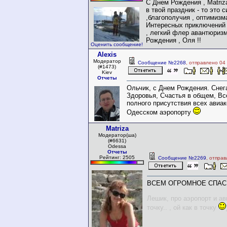
С Днем Рождения , Matriz
в твой праздник - то это 
,благополучия , оптимизма
Интересных приключений 
, легкий флер авантюризм
Рождения , Оля !!
Оценить сообщение!
Alexis
Модератор
Сообщение №2268
, отправлено 04
(#1473)
Kiev
Отчеты
Ольчик, с Днем Рождения. Снега
Здоровья, Счастья в общем, Вс
полного присутствия всех авиа
Одесском аэропорту
Matriza
Модератор(ша)
(#6631)
Odessa
Отчеты
Рейтинг: 2505
Сообщение №2269
, отпра
ВСЕМ ОГРОМНОЕ СПАСИБО!!!
Лешик, про аэропорт и ав
точку.. , ой как в точку