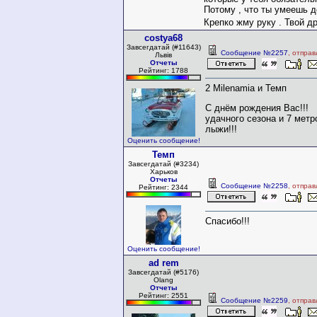
Потому , что ты умеешь д
Крепко жму руку . Твой д
costya68
Завсегдатай (#11643)
Сообщение №2257
, отпра
Львів
Отчеты
Рейтинг: 1788
2 Milenamia и Темп
С днём рождения Вас!!!
удачного сезона и 7 метр
лыжи!!!
Оценить сообщение!
Темп
Завсегдатай (#3234)
Харьков
Отчеты
Сообщение №2258
, отпра
Рейтинг: 2344
Спасибо!!!
Оценить сообщение!
ad rem
Завсегдатай (#5176)
Olang
Отчеты
Рейтинг: 2551
Сообщение №2259
, отпра