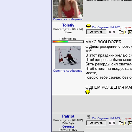
Оценить сообщение!
Tolstiy
Сообщение №2262
, отпра
Завсегдатай (#9714)
Киев
Рейтинг: 81
МАКС BOOLDOZER
С Днём рождения спортс
тебя,
В этот праздник желаю сч
Чтоб здоровья было много
Бить рекорды сил хватало
Чтоб стоял на пьедестале
Оценить сообщение!
месте,
Говорю тебе сейчас без с
С ДНЕМ РОЖДЕНИЯ МАК
Patriot
Сообщение №2263
, отпра
Завсегдатай (#6402)
Yalta/kyiv
Отчеты
Рейтинг: 827