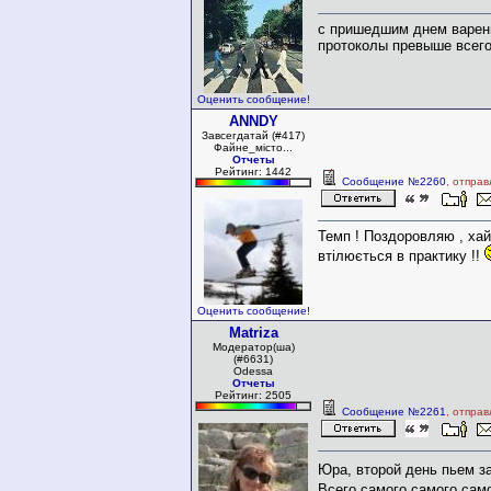
с пришедшим днем варен
протоколы превыше всег
Оценить сообщение!
ANNDY
Завсегдатай (#417)
Файне_місто...
Отчеты
Рейтинг: 1442
Сообщение №2260
, отпра
Темп ! Поздоровляю , хай
втілюється в практику !!
Оценить сообщение!
Matriza
Модератор(ша)
(#6631)
Odessa
Отчеты
Рейтинг: 2505
Сообщение №2261
, отпра
Юра, второй день пьем з
Всего самого самого сам