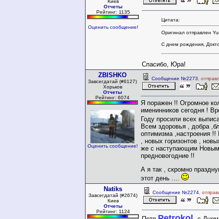
Киев
Отчеты
Рейтинг: 1135
Цитата:
Оценить сообщение!
Оригинал отправлен Yu
С днем рождения, Докто
Спасибо, Юра!
ZBISHKO
Сообщение №2273
, отправ
Завсегдатай (#6127)
Хорьков
Отчеты
Рейтинг: 6074
Я поражен !! Огромное ко
именинников сегодня ! Вр
Году просили всех выпис
Всем здоровья , добра ,б
оптимизма ,настроения !!
, новых горизонтов , новы
Оценить сообщение!
же с наступающим Новым
предновогодние !!
А я так , скромно праздну
этот день ....
Natiks
Сообщение №2274
, отпра
Завсегдатай (#2674)
Киев
Отчеты
Рейтинг: 1124
Petrokol,
Петя
с Днем