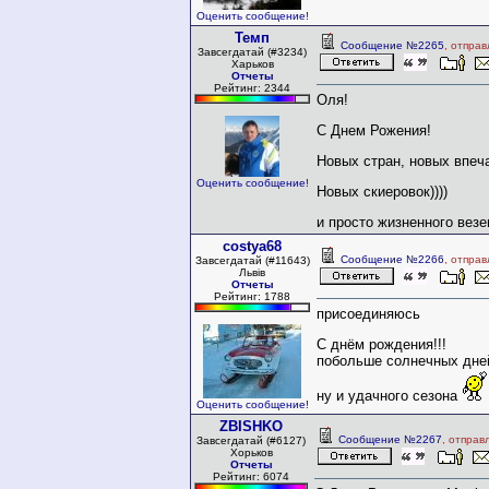
Оценить сообщение!
Темп
Сообщение №2265
, отпра
Завсегдатай (#3234)
Харьков
Отчеты
Рейтинг: 2344
Оля!
С Днем Рожения!
Новых стран, новых впеч
Оценить сообщение!
Новых скиеровок))))
и просто жизненного везе
costya68
Сообщение №2266
, отпра
Завсегдатай (#11643)
Львів
Отчеты
Рейтинг: 1788
присоединяюсь
С днём рождения!!!
побольше солнечных дней
ну и удачного сезона
Оценить сообщение!
ZBISHKO
Сообщение №2267
, отправ
Завсегдатай (#6127)
Хорьков
Отчеты
Рейтинг: 6074