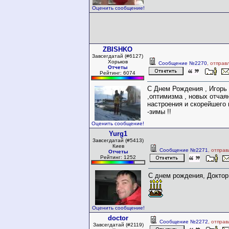
Оценить сообщение!
ZBISHKO
Завсегдатай (#6127)
Хорьков
Сообщение №2270
, отправ
Отчеты
Рейтинг: 6074
С Днем Рождения , Игорь 
,оптимизма , новых отчая
настроения и скорейшего
-зимы !!
Оценить сообщение!
Yurg1
Завсегдатай (#5413)
Киев
Сообщение №2271
, отпра
Отчеты
Рейтинг: 1252
С днем рождения, Доктор
Оценить сообщение!
doctor
Сообщение №2272
, отпра
Завсегдатай (#2119)