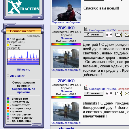
Спасибо вам всем!!!
Оценить сообщение!
ZBISHKO
Сообщение №2253
, отправ
Сейчас на сайте
Завсегдатай (#6127)
Хорьков
Свернуть
Отчеты
188 guests
Рейтинг: 6074
(рекорд: 2321)
Дмитрий ! С Днем рождения
1 users
(рекорд: 1)
всей души желаю всего с
светлого , новых трудных 
проходимых дорог , новых
. Оптимизма тебе , настро
везения , океан удачи , к
Обновить
Оценить сообщение!
горизонта в придачу . Кр
,обнимаю !
Alex.skier
ZBISHKO
Отсортировано
Завсегдатай (#6127)
по имени
Хорьков
Сортировать по
Сообщение №2254
, отправ
Отчеты
времени
Рейтинг: 6074
- список тем
- читает тему
shumski ! С Днем Рождени
- пишет ответ
белорусский друг ! Всего
- создает тему
- правка
и светлого ,настроения , 
- читает личку
впечатлений !!
- пишет в личку
- др. страницы
Оценить сообщение!
shumski