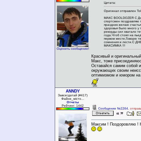
Цитата:
Оригинал отправлен Tols
МАКС BOOLDOZER С Дн
спортсмен поздравляю т
праздник желаю счасть
здоровья было много у 
рекорды сил хватало те
года.Чтоб стоял на пье
первом месте,Говорю те
сомнения и лести.С 
МАКСИМКА !!!
Оценить сообщение!
Красивый и оригинальный
Макс, тоже присоединяюс
Оставайся самим собой и
окружающих своим неис
оптимизмом и юмором на 
ANNDY
Завсегдатай (#417)
Файне_місто...
Отчеты
Рейтинг: 1442
Сообщение №2264
, отпра
Максим ! Поздоровляю ! Н