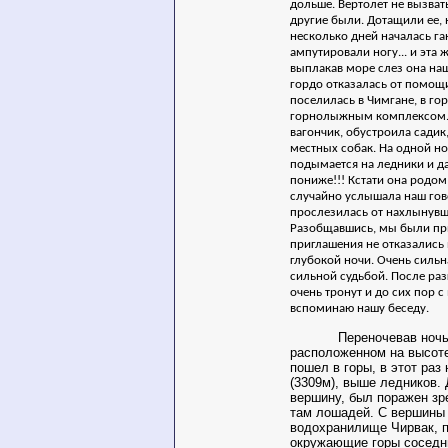
дольше. Вертолет не вызват
другие были. Дотащили ее, 
несколько дней началась га
ампутировали ногу... и эта
выплакав море слез она на
гордо отказалась от помощи
поселилась в Чимгане, в го
горнолыжным комплексом.
вагончик, обустроила садик
местных собак. На одной но
подымается на ледники и да
пониже!!! Кстати она родом 
случайно услышала наш гово
прослезилась от нахлынувш
Разобщавшись, мы были пр
приглашения не отказались
глубокой ночи. Очень сильн
сильной судьбой. После раз
очень тронут и до сих пор 
вспоминаю нашу беседу.
Переночевав ночь в 
расположенном на высоте
пошел в горы, в этот раз
(3309м), выше ледников. 
вершину, был поражен з
там лошадей. С вершины 
водохранилище Чирвак, п
окружающие горы соседн