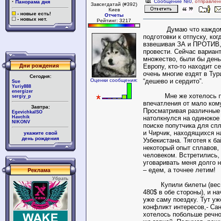
·
Сообщение №0
, отправлен
Панорама дня
Завсегдатай (#392)
Киев
- новые есть!
Отчеты
- новых нет.
Рейтинг: 3217
Думаю что каждому з
подготовки к отпуску, ко
взвешивая ЗА и ПРОТИВ,
провести. Сейчас вариан
множество, были бы деньг
Европу, кто-то находит с
Дни рождения
очень многие ездят в Тур
Сегодня:
“дешево и сердито”.
Оценки сообщения:
Sue
Yuriy888
energizer
Мне же хотелось пол
sergiy_p
впечатления от мало ком
Завтра:
Просматривая различные
EgevichkaISO
натолкнулся на одинокое
Havchik
NIKONV
поиске попутчика для сп
и Чирчик, находящихся н
укажите свой
день рождения
Узбекистана. Тяготея к б
некоторый опыт сплавов,
человеком. Встретились,
уговаривать меня долго 
– едем, а точнее летим!
Реклама
Убрать
Купили билеты (весьм
480$ в обе стороны), и н
уже саму поездку. Тут у
конфликт интересов,- Сан
хотелось побольше речн