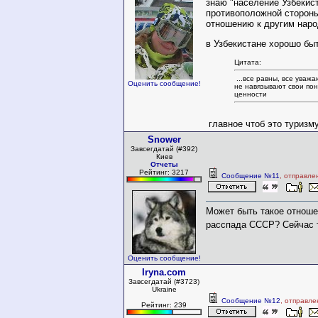
знаю "население Узбекист
противоположной стороны
отношению к другим наро
в Узбекистане хорошо быт
Цитата:
...все равны, все уважа
Оценить сообщение!
не навязывают свои пон
ценности
главное чтоб это туриз
Snower
Завсегдатай (#392)
Киев
Отчеты
Рейтинг: 3217
Сообщение №11
, отправле
Может быть такое отноше
расспада СССР? Сейчас 
Оценить сообщение!
Iryna.com
Завсегдатай (#3723)
Ukraine
Сообщение №12
, отправле
Рейтинг: 239