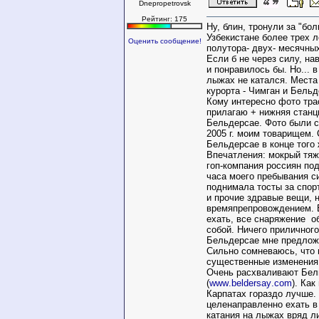
Dnepropetrovsk
Рейтинг: 175
Ну, блин, тронули за "бо
Узбекистане более трех л
Оценить сообщение!
полутора- двух- месячны
Если б не через силу, на
и понравилось бы. Но... в
лыжах не катался. Места 
курорта - Чимган и Бель
Кому интересно фото тр
прилагаю + нижняя станц
Бельдерсае. Фото были 
2005 г. моим товарищем. 
Бельдерсае в конце того 
Впечатления: мокрый тяж
гоп-компания россиян под
часа моего пребывания с
поднимала тосты за спорт
и прочие здравые вещи, 
времяпрепровождением. 
ехать, все снаряжение о
собой. Ничего приличного
Бельдерсае мне предложи
Сильно сомневаюсь, что 
существенные изменения
Очень расхваливают Бел
(
www
.
beldersay
.
com
). Как
Карпатах гораздо лучше.
целенаправленно ехать в
катания на лыжах вряд л