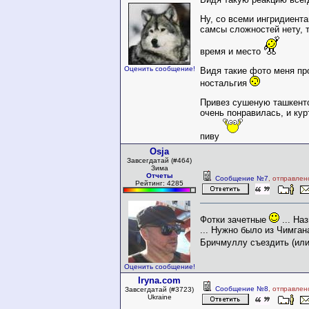
Ну, со всеми ингридиент
самсы сложностей нету, 
время и место
Оценить сообщение!
Видя такие фото меня пр
ностальгия
Привез сушеную ташкент
очень понравилась, и кур
пиву
Osja
Завсегдатай (#464)
Зима
Отчеты
Сообщение №7
, отправлен
Рейтинг: 4285
Фотки зачетные
... На
... Нужно было из Чимган
Бричмуллу съездить (ил
Оценить сообщение!
Iryna.com
Сообщение №8
, отправлен
Завсегдатай (#3723)
Ukraine