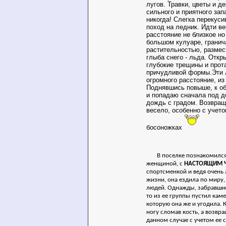
лугов. Травки, цветы и де
сильного и приятного за
никогда! Слегка перекуси
поход на ледник. Идти в
расстояние не близкое но 
большом кулуаре, гранич
растительностью, размес
глыба снего - льда. Отк
глубокие трещины и прот
причудливой формы.Эти 
огромного расстояние, из
Поднявшись повыше, к о
и попадаю сначала под д
дождь с градом. Возвра
весело, особенно с учето
босоножках
В поселке познакомился
женщиной, с
НАСТОЯЩИМ 
спортсменкой и ведя очень
жизни, она ездила по миру,
людей. Однажды, забравшись
то из ее группы пустил кам
которую она же и угодила.
ногу сломав кость, а возвра
данном случае с учетом ее 