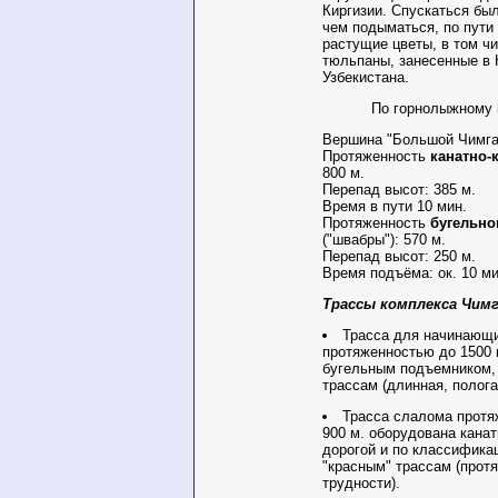
Киргизии. Спускаться бы
чем подыматься, по пути
растущие цветы, в том чи
тюльпаны, занесенные в 
Узбекистана.
По горнолыжному ку
Вершина "Большой Чимган
Протяженность
канатно-
800 м.
Перепад высот: 385 м.
Время в пути 10 мин.
Протяженность
бугельно
("швабры"): 570 м.
Перепад высот: 250 м.
Время подъёма: ок. 10 ми
Трассы комплекса Чимг
Трасса для начинающи
протяженностью до 1500 
бугельным подъемником, 
трассам (длинная, полога
Трасса слалома протя
900 м. оборудована кана
дорогой и по классификац
"красным" трассам (прот
трудности).