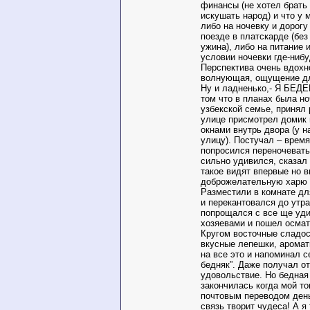
финансы (не хотел брать
искушать народ) и что у 
либо на ночевку и дорогу
поезде в платскарде (без
ужина), либо на питание 
условии ночевки где-нибу
Перспектива очень вдох
волнующая, ощущение дл
Ну и ладненько,- Я БЕДЕ
том что в планах была но
узбекской семье, принял
улице присмотрел домик 
окнами внутрь двора (у н
улицу). Постучал – время
попросился переночевать
сильно удивился, сказал
такое видят впервые но 
доброжелательную харю 
Разместили в комнате для
и перекантовался до утр
попрощался с все ще уд
хозяевами и пошел осмат
Кругом восточные сладос
вкусные лепешки, аромат
на все это и напоминал се
бедняк”. Даже получал от
удовольствие. Но бедная
закончилась когда мой т
почтовым переводом день
связь творит чудеса! А я