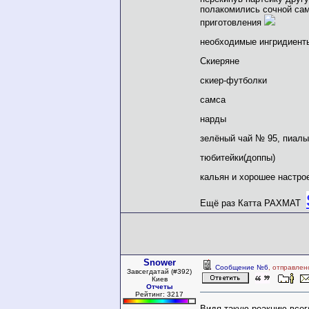
полакомились сочной сам
приготовления
необходимые ингридиент
Скиеряне
скиер-футболки
самса
нарды
зелёный чай № 95, пиалы
тюбитейки(доппы)
кальян и хорошее настро
Ещё раз Катта РАХМАТ
Snower
Сообщение №6
, отправлен
Завсегдатай (#392)
Киев
Отчеты
Рейтинг: 3217
Видя такую реакцию все