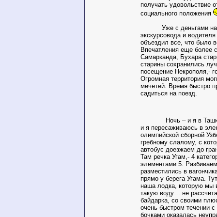
получать удовольствие от
социального положения
Уже с деньгами нан
экскурсовода и водителя
объездил все, что было 
Впечатления еще более 
Самарканда, Бухара стар
старины сохранились луч
посещение Некрополя,- г
Огромная территория моги
мечетей. Время быстро п
садиться на поезд.
Ночь – и я в Ташкен
и я пересаживаюсь в эле
олимпийской сборной Узб
гребному слалому, с кото
автобус доезжаем до гра
Там речка Угам,- 4 катег
элементами 5. Разбиваем
разместились в вагончика
прямо у берега Угама. Ту
наша лодка, которую мы в
такую воду… не рассчита
байдарка, со своими плю
очень быстром течении с
бочками оказалась неупр