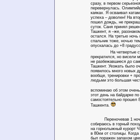
сразу, в первом серьезно
перевернулась. Олимпий
каяках. Я осваивал катам
успеха – доволен! На вто
пошел дождь, не прекра
суток. Саня принял решен
Ташкент, я –же, раззнако
остался. На третью ночь
спальник тоже, ночью те
опускалась до +8 градус
На четвертые с
прекратился, но висели 
не разбежавшиеся до сам
Ташкент. Уезжать было оч
появилось много новых др
вообще, тренировки + пр
людьми это большая чест
вспоминаю об этом очень
этот день на байдарке п
самостоятельно прошел 8
Ташкента.
Переночевав 1 ночь 
собираюсь в горный похо
на горнолыжный курорт 
в 80км от столицы. Когда
был поражен запахом цв