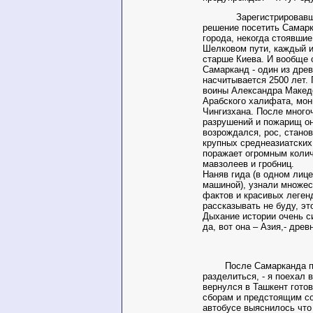
Зарегистрировавшис
решение посетить Самарк
города, некогда стоявши
Шелковом пути, каждый и
старше Киева. И вообще 
Самарканд - один из дре
насчитывается 2500 лет.
воины Александра Македо
Арабского халифата, мо
Чингизхана. После мног
разрушений и пожарищ он
возрождался, рос, стано
крупных среднеазиатских
поражает огромным коли
мавзолеев и гробниц.
Наняв гида (в одном лице
машиной), узнали множес
фактов и красивых леген
рассказывать не буду, эт
Дыхание истории очень 
да, вот она – Азия,- древ
После Самарканда пр
разделиться, - я поехал 
вернулся в Ташкент гото
сборам и предстоящим с
автобусе выяснилось что