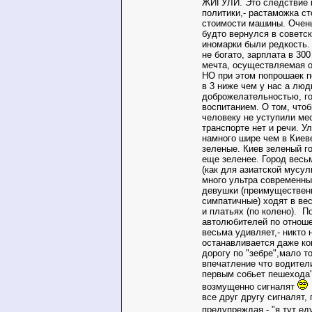
ЖИГУЛИ. Это следствие 
политики,- растаможка ст
стоимости машины. Очень
будто вернулся в советск
иномарки были редкость.
не богато, зарплата в 30
мечта, осуществляемая о
НО при этом попрошаек по
в 3 ниже чем у нас а лю
доброжелательностью, г
воспитанием. О том, что
человеку не уступили ме
транспорте нет и речи. У
намного шире чем в Киеве
зеленые. Киев зеленый г
еще зеленее. Город весь
(как для азиатской мусул
много ультра современны
девушки (преимуществен
симпатичные) ходят в ве
и платьях (по колено). П
автолюбителей по отнош
весьма удивляет,- никто 
останавливается даже ко
дорогу по "зебре",мало то
впечатление что водители
первым собьет пешехода"
возмущенно сигналят
все друг другу сигналят,
предупреждая - "я тут ед