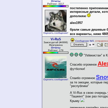
Отчеты
Рейтинг: 3217
постепенно припомина
интересные детали, кот
дополняю
alex1957
брали самые дешевые 
Оценить сообщение!
все варианты, ниже 480
Vi-RuS
Сообщение №5
, отправлен
Завсегдатай (#4998)
Жемчужина
Отчеты
Рейтинг: 179
"Узбекистан" в 
Ale
Спасибо огромное
футболки!
Sno
Спаибо огромное
Оценить сообщение!
за те эмоции, которые пе
"республики"
А Vi-Rus в свою очередь
"Ташкент" (как раз погодк
Крыму
перекинув партейку друг