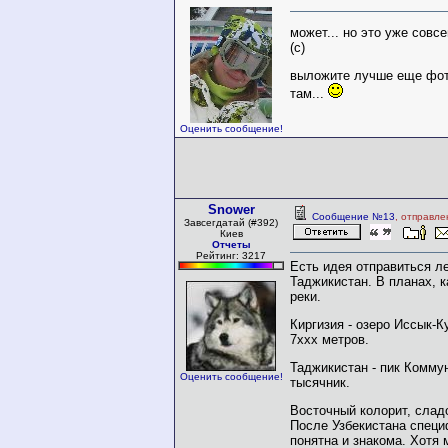
может... но это уже совс
(с)
выложите лучше еще фот
там...
Оценить сообщение!
Snower
Сообщение №13
, отправле
Завсегдатай (#392)
Киев
Отчеты
Рейтинг: 3217
Есть идея отправиться л
Таджикистан. В планах, к
реки.
Киргизия - озеро Иссык-К
7ххх метров.
Таджикистан - пик Коммун
Оценить сообщение!
тысячник.
Восточный колорит, слад
После Узбекистана специ
понятна и знакома. Хотя 