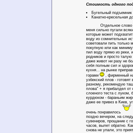
Стоимость одного по
Бугельный подъемник 
Канатно-кресельная до
Отдельное слово о п
меня сильно пугали всяк
которые может подхватит
воду из сомнительных ис
советовали пить только 
покупную или как миниму
пил воду прямо из реки, 
родников и просто талую 
даже живот ни разу не б
себя полным сил и здоров
кухня... на рынке припр
горами
, фирменный н
узбекский плов - готовят 
разному, рекомендую таш
плова" + я прибалдел от 
слоеного теста с луком,
курдюком - бараньим жир
даже ее привез в Киев, у
очень понравилось
поздно вечером, на след
сувениров, прощание с го
часов, вылет обратно. Как
снова не упали, это прия