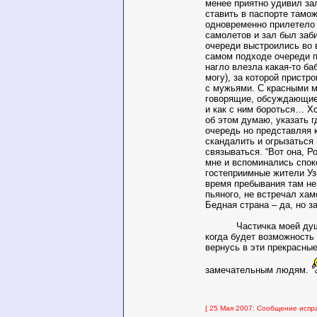
менее приятно удивил зал
ставить в паспорте тамож
одновременно прилетело
самолетов и зал был заб
очереди выстроились во 
самом подходе очереди 
нагло влезла какая-то ба
могу), за которой пристро
с мужьями. С красными м
говорящие, обсуждающие
и как с ним бороться… Хо
об этом думаю, указать г
очередь но представляя к
скандалить и огрызаться
связываться. “Вот она, Р
мне и вспоминались спок
гостеприимные жители Уз
время пребывания там не
пьяного, не встречал хам
Бедная страна – да, но за
Частичка моей души 
когда будет возможность
вернусь в эти прекрасные
замечательным людям.
[ 25 Мая 2007: Сообщение испра