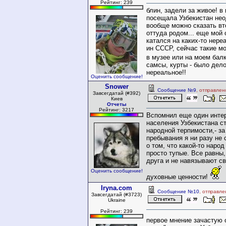
Рейтинг: 239
блин, задели за живое! в
посещала Узбекистан нео
вообще можно сказать вт
оттуда родом... еще мой 
катался на каких-то нер
ин СССР, сейчас такие м
в музее или на моем ба
самсы, курты - было дело
нереальное!!
Оценить сообщение!
Snower
Сообщение №9
, отправлен
Завсегдатай (#392)
Киев
Отчеты
Рейтинг: 3217
Вспомнил еще один интер
населения Узбекистана с
народной терпимости,- за
пребывания я ни разу не
о том, что какой-то наро
просто тупые. Все равны
друга и не навязывают св
Оценить сообщение!
духовные ценности!
Iryna.com
Сообщение №10
, отправле
Завсегдатай (#3723)
Ukraine
Рейтинг: 239
первое мнение зачастую о