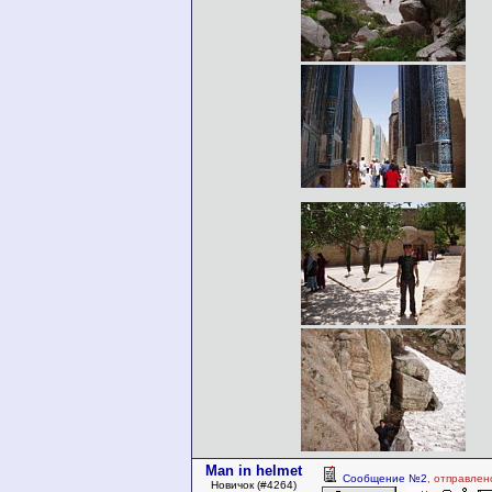
Man in helmet
Сообщение №2
, отправлен
Новичок (#4264)