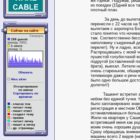
же горной. Подумав, ре
из поездки (15дней все т
плотный план.
За день до вылета с
перенесли с 22 часов на 5
вылетаем с аэропорта Бо
Сейчас на сайте
стало понятно что ночев
Свернуть
там. Соответственно бесс
188 guests
наполовину съеденный де
(рекорд: 2321)
1 users
перелет). Ну и ладно, вс
(рекорд: 1)
Распрощавшись с моей ч
пушистой голубоглазой в
подругой (оставленной п
брата), выехал. Летели н
очень стареньком, обшар
Обновить
телевизоре даже и речи н
Alex.skier
было одно большое досто
долетел!)
Отсортировано
по имени
Сортировать по
Ташкент встретил зн
времени
небом без единой тучки. 
было запланировано знак
- список тем
- читает тему
регистрация в местном О
- пишет ответ
останавливаешься больше
- создает тему
Жили на квартире у Саши
- правка
- читает личку
встретившей меня как ро
- пишет в личку
моим очень хорошим душ
- др. страницы
Сразу обращаешь внимани
машины всего 2 видов (на