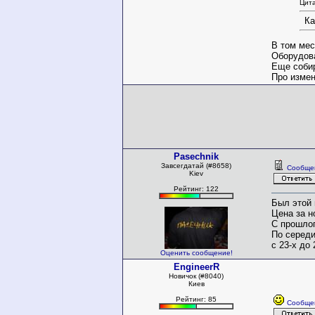
Цит
Ка
В том мес
Оборудова
Еще собир
Про измен
Pasechnik
Завсегдатай (#8658)
Сообще
Kiev
Рейтинг: 122
Был этой 
Цена за н
С прошлог
По середи
с 23-х до
Оценить сообщение!
EngineerR
Новичок (#8040)
Киев
Рейтинг: 85
Сообще