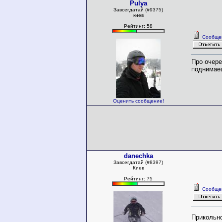
Pulya
Завсегдатай (#9375)
киев
Рейтинг: 58
Сообще
Про очере
поднимаеш
Оценить сообщение!
danechka
Завсегдатай (#8397)
Киев
Рейтинг: 75
Сообще
Прикольно