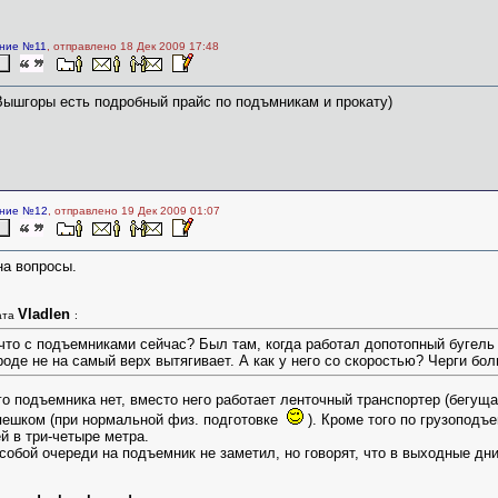
ние №11
, отправлено 18 Дек 2009 17:48
Вышгоры есть подробный прайс по подъмникам и прокату)
ние №12
, отправлено 19 Дек 2009 01:07
на вопросы.
Vladlen
ата
:
что с подъемниками сейчас? Был там, когда работал допотопный бугель 
роде не на самый верх вытягивает. А как у него со скоростью? Черги бо
о подъемника нет, вместо него работает ленточный транспортер (бегущ
пешком (при нормальной физ. подготовке
). Кроме того по грузоподъе
й в три-четыре метра.
собой очереди на подъемник не заметил, но говорят, что в выходные дни