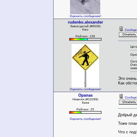
Оценить сообщение!
rudenko.alexander
Завсегдатай (#6036)
Kiev
Сообще
Рейтинг: 156
Цита
Ориг
Сего
Очен
зам
Это очень
Как обсто
Оценить сообщение!
Opanas
Сообще
Новичок (#10289)
Киев
Рейтинг: 25
Добрый д
Оценить сообщение!
Тоже план
Что с под