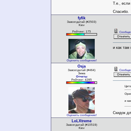
Т.е., есл
Спасибо.
fyfik
Завсегдатай (#2503)
Kiev
Рейтинг: 175
Сообще
и как там
Оценить сообщение!
Osja
Завсегдатай (#464)
Сообще
Зима
Отчеты
Рейтинг: 4285
Цита
Ориг
и ка
Скидок дл
Оценить сообщение!
LoLXtreme
Завсегдатай (#10519)
Kiev