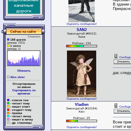
В здании 
Прекрасн
Оценить сообщение!
SANJ
Сейчас на сайте
Завсегдатай (#6412)
Свернуть
Киев
188 guests
(рекорд: 2321)
Рейтинг: 154
1 users
(рекорд: 1)
Сообще
Обновить
дас.следу
Alex.skier
Отсортировано
по имени
Сортировать по
времени
Оценить сообщение!
- список тем
- читает тему
Vladlen
- пишет ответ
Сообще
Завсегдатай (#10184)
- создает тему
Kiev
- правка
- читает личку
Рейтинг: 25
- пишет в личку
Всем прив
- др. страницы
стоит и в
Оценить сообщение!