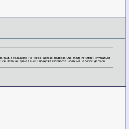
был, в ледышках, но через часик их подразбили, стало приятней спускаться.
ней, кабачок, прокат лыж и продажа скейпасов. Славный кабачок, должен