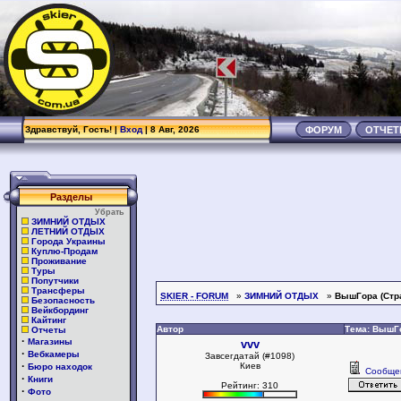
Здравствуй, Гость! |
Вход
| 8 Авг, 2026
ФОРУМ
ОТЧЕ
Разделы
Убрать
ЗИМНИЙ ОТДЫХ
ЛЕТНИЙ ОТДЫХ
Города Украины
Куплю-Продам
Проживание
Туры
Попутчики
Трансферы
SKIER - FORUM
»
ЗИМНИЙ ОТДЫХ
»
ВышГора (Стр
Безопасность
Вейкбординг
Кайтинг
Автор
Тема: ВышГ
Отчеты
·
Магазины
vvv
·
Вебкамеры
Завсегдатай (#1098)
·
Киев
Бюро находок
Сообще
·
Книги
Рейтинг: 310
·
Фото