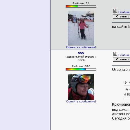
Рейтинг: 34
Сообще
на сайте 
Оценить сообщение!
vvv
Сообще
Завсегдатай (#1098)
Киев
Рейтинг: 310
Отвечаю 
Цит
А 
и в
Оценить сообщение!
Крючковог
подъема 
дистанцие
Сегодня о