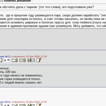
rudenko.alexander
ата
:
к обстоять дела с парком (тот что слева), его подготовили уже?
те, где в прошлом году размещался парк, скоро должен заработать "ля
ние для сноупарка осталось, и снег готовы насыпать, но якобы пока н
аются оснежить широкую и пологую трассу для сноу-тюбинга (спуск на
ения в административном здании уже упомянули. Могу добавить, что об
ние №13
, отправлено 19 Дек 2009 12:38
ночью.
очь 100 грн.
о года ничего не поменялось.
не горка освещается плохо.
 2-х людей можно сказать нет.
ние №14
, отправлено 19 Дек 2009 14:54