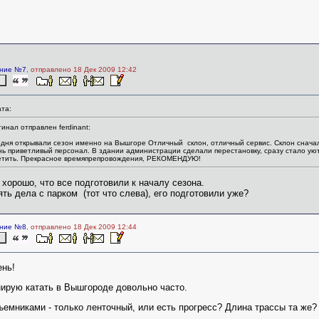
ние №7
, отправлено 18 Дек 2009 12:42
та:
инал отправлен ferdinant:
дня открывали сезон именно на Вышгоре Отличный склон, отличный сервис. Склон сначала 
ь приветливый персонал. В здании администрации сделали перестановку, сразу стало уют
етить. Прекрасное времяпрепровождения, РЕКОМЕНДУЮ!
 хорошо, что все подготовили к началу сезона.
ять дела с парком (тот что слева), его подготовили уже?
ние №8
, отправлено 18 Дек 2009 12:44
ень!
ирую катать в Вышгороде довольно часто.
ъемниками - только ленточный, или есть прогресс? Длина трассы та же?