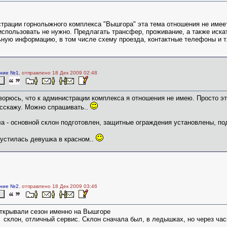
трации горнолыжного комплекса "Вышгора" эта тема отношения не имее
использовать не нужно. Предлагать трансфер, проживание, а также иска
ую информацию, в том числе схему проезда, контактные телефоны и т.
ние №1
, отправлено 18 Дек 2009 02:48
ворюсь, что к администрации комплекса я отношения не имею. Просто эт
асскажу. Можно спрашивать..
а - основной склон подготовлен, защитные ограждения установлены, под
устилась девушка в красном..
ние №2
, отправлено 18 Дек 2009 03:46
ткрывали сезон именно на Вышгоре
склон, отличный сервис. Склон сначала был, в ледышках, но через час