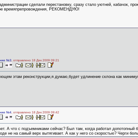
администрации сделали перестановку, сразу стало уютней, кабачок, пр
ое времяпрепровождения, РЕКОМЕНДУЮ!
ние №3
, отправлено 18 Дек 2009 09:21
ющем этам реконструкции,я думаю,будет удлинение склона как минимум в
ние №4
, отправлено 18 Дек 2009 09:42
ет. А что с подъемниками сейчас? Был там, когда работал допотопный 
роде не на самый верх вытягивает. А как у него со скоростью? Черги бо