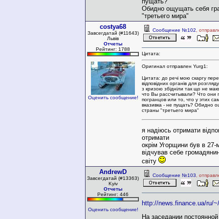
пущать?
Обидно ощущать себя гр
"третьего мира"
costya68
Сообщение №102
, отправл
Завсегдатай (#11643)
Львів
Отчеты
Рейтинг: 1788
Цитата:
Оригинал отправлен Yurg1:
Цитата: до речі мою скаргу пер
відповідних органів для розгляду,
з кризою збідніли так що не маю
что Вы рассчитывали? Что они 
Оценить сообщение!
погранцов или то, что у этих са
вказивка - не пущать? Обидно 
страны "третьего мира"
я надіюсь отримати відпов
отримати
окрім Угорщини був в 27-м
відчував себе громадянин
світу
AndrewD
Сообщение №103
, отправл
Завсегдатай (#13363)
Kyiv
Отчеты
Рейтинг: 446
http://news.finance.ua/ru/~
Оценить сообщение!
На заседании постоянной