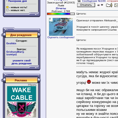
·
Панорама дня
Сообщение №100
, отправл
Завсегдатай (#11643)
Львів
- новые есть!
Отчеты
- новых нет.
Рейтинг: 1788
Цитата:
Оригинал отправлен Aleksandr_
Угорщині в «носі» шенген: украї
показувати запрошення Ссылка
Дни рождения
Оценить сообщение!
Цитата:
Сегодня:
Goshkin
Як повідомив посол Угорщини в У
Завтра:
громадянин пересікає кордон з 
GrishunaMariy.
зобов’язаний обґрунтувати мету
izumiya1
перебування в Угорщині та пред’
які б це підтверджували (лист-
укажите свой
готелю тощо).
день рождения
мабуть немає жодної краї
сусіда, яка би відносилас
Реклама
угорці
може ми їх чим
Убрать
якщо би на нас ображалис
чи іспанці, я би до цього 
наші заробітчани так чи 
серйозну конкуренцію на 
цигарки та горілку не воз
польськими візами
ну не можу я знайти пояс
вподоби в більшості свої