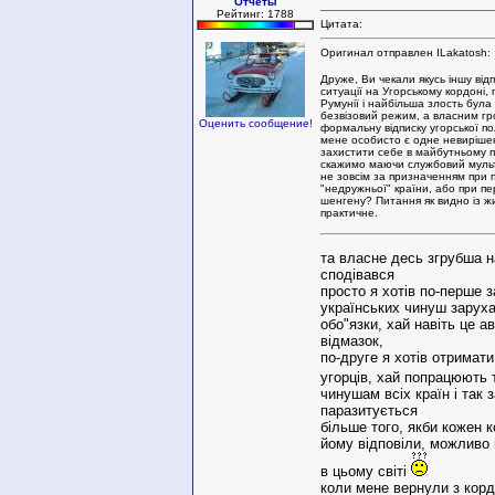
Отчеты
Рейтинг: 1788
Цитата:
Оригинал отправлен ILakatosh:
Друже, Ви чекали якусь іншу відп
ситуації на Угорському кордоні, 
Румунії і найбільша злость була 
безвізовий режим, а власним 
Оценить сообщение!
формальну відписку угорської полі
мене особисто є одне невирішен
захистити себе в майбутньому п
скажимо маючи службовий мульт
не зовсім за призначенням при п
"недружньої" країни, або при пер
шенгену? Питання як видно із ж
практичне.
та власне десь згрубша на
сподівався
просто я хотів по-перше 
українських чинуш заруха
обо"язки, хай навіть це 
відмазок,
по-друге я хотів отримати
угорців, хай попрацюють
чинушам всіх країн і так
паразитується
більше того, якби кожен к
йому відповіли, можливо 
в цьому світі
коли мене вернули з кор