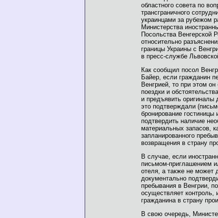
областного совета по воп
трансграничного сотрудни
украинцами за рубежом р
Министерства иностранны
Посольства Венгерской Р
относительно разъяснени
границы Украины с Венгр
в пресс-службе Львовск
Как сообщил посол Венгр
Байер, если гражданин пе
Венгрией, то при этом он
поездки и обстоятельств
и предъявить оригиналы 
это подтверждали (письм
бронирование гостиницы и
подтвердить наличие не
материальных запасов, к
запланированного пребыв
возвращения в страну пр
В случае, если иностран
письмом-приглашением и
отеля, а также не может 
документально подтверди
пребывания в Венгрии, по
осуществляет контроль, 
гражданина в страну про
В свою очередь, Министе