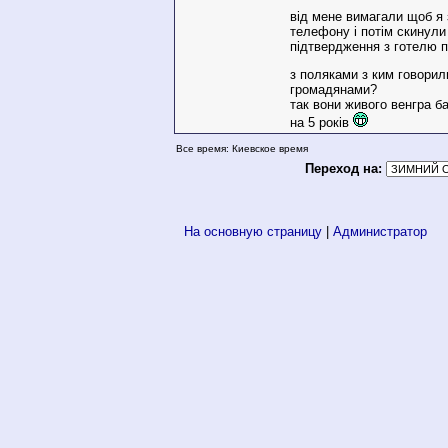
від мене вимагали щоб я
телефону і потім скинул
підтвердження з готелю 
з поляками з ким говорил
громадянами?
так вони живого венгра ба
на 5 років
Все время: Киевское время
Переход на:
На основную страницу
|
Администратор