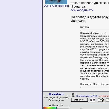
отже я написав до генкон
Оценить сообщение!
Ніредьгазі
ось координати
що правда з другого разу
відписали
Цитата:
Шановний пане ........!
Повідомляємо Вас, що В
угорських прикордонник
МЗС України до ГКУ в Ні
викладених фактах Гене
ряд зустрічів з керівниц
служби МЗС Угорщини т
служби Угорщини. За ре
було проінформовано М
підготовки Вам відповіді.
Однак, можемо Вас про
перетині Вами кордону
застосовано вимоги по
шенгенського кодексу 
в’їзді на територію Уг
За нашою інформацією 
проінформує Вас офіці
термін.
З повагою ГКУ в Ніредьга
ILakatosh
Сообщение №105
, отправл
Завсегдатай (#10107)
Виноградово
Рейтинг: 87