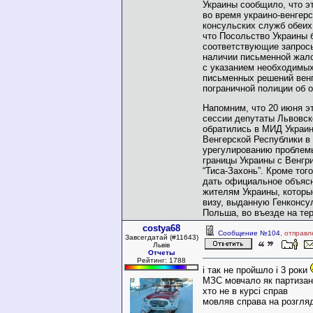
Украины сообщило, что э
во время украино-венгерс
консульских служб обеих
что Посольство Украины 
соответствующие запрос
наличии письменной жал
с указанием необходимых
письменных решений венг
пограничной полиции об о
Напомним, что 20 июня э
сессии депутаты Львовск
обратились в
МИД
Украин
Венгерской Республики в
урегулированию проблем
границы Украины с Венгри
“Тиса-Захонь”. Кроме тог
дать официальное объясн
жителям Украины, котор
визу, выданную Генконсу
Польша, во въезде на те
costya68
Сообщение №104
, отправл
Завсегдатай (#11643)
Львів
Отчеты
Рейтинг: 1788
і так не пройшло і 3 роки
МЗС мовчало як партизан,
хто не в курсі справ
мовляв справа на розгляд