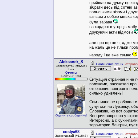
прийшло на думку це кин
зібрати десь під сотню ав
польськими візами і друж
взявши з собою кілька ко
була забава
на кордоні в угорців маб
друкуючи акти відмови
але про що це я, адже мо
на жаль це не тільки про
народу і це вже сумно
Aleksandr_S
Сообщение №107
, отправл
Завсегдатай (#5235)
Lviv
Отчеты
Рейтинг: 253
Ситуация странная и не 
поляками, рассказал про 
отношение венгров к пол
сильно удивлены!
Сам лично не пробовал 
сунуться на Лужанку, об
Словакию, но вот обратно
Венгрии вопросов у стра
Оценить сообщение!
Интересно, а с букингами
территории Венгрии, пуст
costya68
Сообщение №108
, отправл
Завсегдатай (#11643)