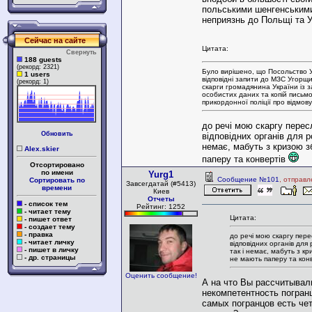
польськими шенгенськими
неприязнь до Польщі та У
Сейчас на сайте
Цитата:
Свернуть
188 guests
(рекорд: 2321)
Було вирішено, що Посольство 
1 users
відповідні запити до МЗС Угорщи
(рекорд: 1)
скарги громадянина України із 
особистих даних та копій письмо
прикордонної поліції про відмову у
до речі мою скаргу перес
Обновить
відповідних органів для ро
немає, мабуть з кризою з
Alex.skier
паперу та конвертів
Отсортировано
по имени
Yurg1
Сообщение №101
, отправл
Сортировать по
Завсегдатай (#5413)
времени
Киев
Отчеты
- список тем
Рейтинг: 1252
- читает тему
Цитата:
- пишет ответ
- создает тему
- правка
до речі мою скаргу пере
- читает личку
відповідних органів для р
- пишет в личку
так і немає, мабуть з кр
- др. страницы
не мають паперу та кон
Оценить сообщение!
А на что Вы рассчитывал
некомпетентность погранц
самых погранцов есть чет