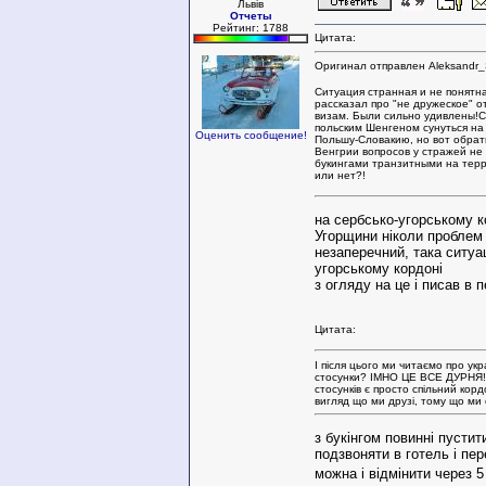
Львів
Отчеты
Рейтинг: 1788
Цитата:
Оригинал отправлен Aleksandr_
Ситуация странная и не понятн
рассказал про "не дружеское" о
визам. Были сильно удивлены!С
польским Шенгеном сунуться на
Оценить сообщение!
Польшу-Словакию, но вот обрат
Венгрии вопросов у стражей не
букингами транзитными на терр
или нет?!
на сербсько-угорському ко
Угорщини ніколи проблем 
незаперечний, така ситуац
угорському кордоні
з огляду на це і писав в 
Цитата:
І після цього ми читаємо про укр
стосунки? ІМНО ЦЕ ВСЕ ДУРНЯ! 
стосунків є просто спільний кор
вигляд що ми друзі, тому що ми 
з букінгом повинні пустит
подзвоняти в готель і пер
можна і відмінити через 5