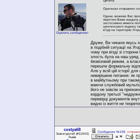
Цитата:
Оригинал отправлен cos
Однак, можемо Вас про
перетині Вами кордону 
застосовано вимоги по
шенгенського кодексу т
в’їзді на територію Уго
Оценить сообщение!
Друже, Ви чекали якусь і
в подібній ситуації на Уг
чому при вїзді зі сторони
злость була на наш уряд,
безвізовий режим, а вла
перешле формальну відпис
Але у всій цій історії дл
невирішене питання: як п
в майбутньому при таком
маючи службовий мульті
його не зовсім за призна
кордону третьої "недружнь
перевірці документів вну
видно із життя не теорети
costya68
Сообщение №106
, отправл
Завсегдатай (#11643)
Львів