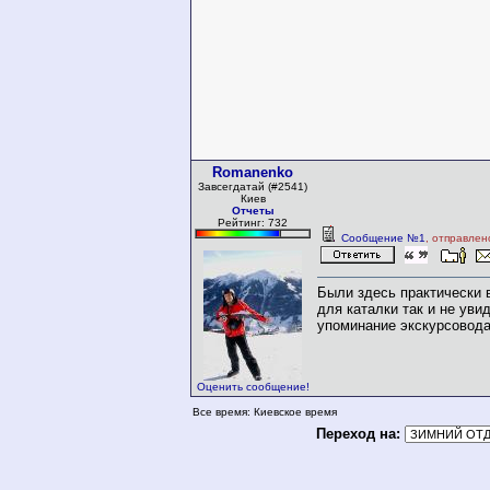
Romanenko
Завсегдатай (#2541)
Киев
Отчеты
Рейтинг: 732
Сообщение №1
, отправлен
Были здесь практически 
для каталки так и не уви
упоминание экскурсовода
Оценить сообщение!
Все время: Киевское время
Переход на: