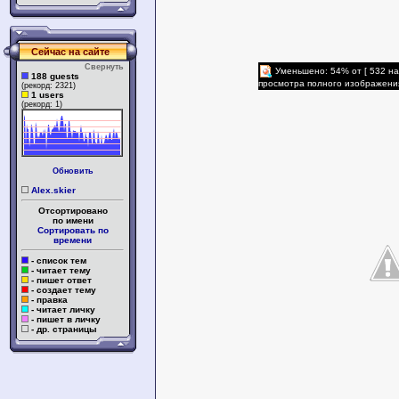
Сейчас на сайте
Свернуть
Уменьшено: 54% от [ 532 на
188 guests
просмотра полного изображени
(рекорд: 2321)
1 users
(рекорд: 1)
Обновить
Alex.skier
Отсортировано
по имени
Сортировать по
времени
- список тем
- читает тему
- пишет ответ
- создает тему
- правка
- читает личку
- пишет в личку
- др. страницы