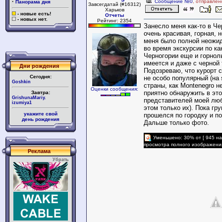
·
Сообщение №0
, отправлен
Панорама дня
Завсегдатай (#16312)
Харьков
- новые есть!
Отчеты
- новых нет.
Рейтинг: 2354
Занесло меня как-то в Ч
очень красивая, горная, 
меня было полной неожи
во время экскурсии по ка
Черногории еще и горнол
имеется и даже с черной 
Дни рождения
Подозреваю, что курорт 
Сегодня:
не особо популярный (на 
Goshkin
страны, как Montenegro н
Оценки сообщения:
приятно обнаружить в эт
Завтра:
GrishunaMariy.
представителей моей лю
izumiya1
этом только их). Пока гр
укажите свой
прошелся по городку и п
день рождения
Дальше только фото.
Уменьшено: 30% от [ 945 на
просмотра полного изображени
Реклама
Убрать