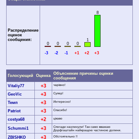
8
Распределение
оценок
сообщения:
1
0
0
0
0
-3
-2
-1
+1
+2
+3
Объяснение причины оценки
Голосующий
Оценка
сообщения
+3
чарiвно!
Vitaliy77
+3
Супер!
GeoVic
+3
Интересно!
Темп
+3
Спасибо!
Patriot
+2
цікаво
costya68
Спогади нахлинули! Так само вважаю
+3
Schummi1
Дорфгаштайн найкращою частиною долини.
+3
Обстоятельно !!
ZBISHKO