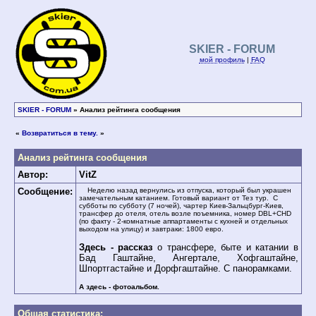
SKIER - FORUM
мой профиль
|
FAQ
SKIER - FORUM
» Анализ рейтинга сообщения
«
Возвратиться в тему.
»
Анализ рейтинга сообщения
Автор:
VitZ
Сообщение:
Неделю назад вернулись из отпуска, который был украшен
замечательным катанием. Готовый вариант от Тез тур. С
субботы по субботу (7 ночей), чартер Киев-Зальцбург-Киев,
трансфер до отеля, отель возле поъемника, номер DBL+CHD
(по факту - 2-комнатные аппартаменты с кухней и отдельных
выходом на улицу) и завтраки: 1800 евро.
Здесь - рассказ
о трансфере, быте и катании в
Бад Гаштайне, Ангертале, Хофгаштайне,
Шпортгастайне и Дорфгаштайне. С панорамками.
А здесь - фотоальбом.
Общая статистика: