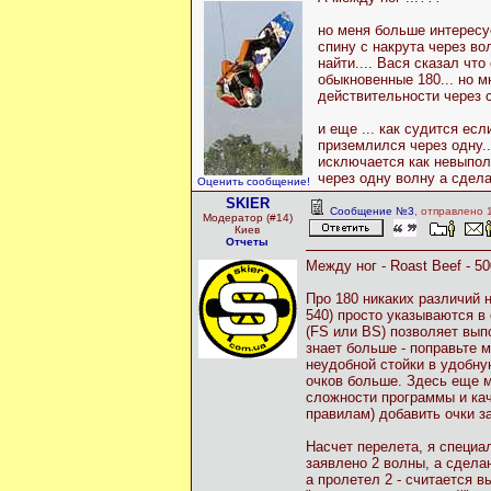
но меня больше интересуе
спину с накрута через вол
найти.... Вася сказал что
обыкновенные 180... но м
действительности через 
и еще ... как судится ес
приземлился через одну.
исключается как невыпол
через одну волну а сдела
Оценить сообщение!
SKIER
Сообщение №3
, отправлено 
Модератор (#14)
Киев
Отчеты
Между ног - Roast Beef - 5
Про 180 никаких различий 
540) просто указываются в
(FS или BS) позволяет вып
знает больше - поправьте м
неудобной стойки в удобную
очков больше. Здесь еще 
сложности программы и ка
правилам) добавить очки за
Насчет перелета, я специа
заявлено 2 волны, а сделан
а пролетел 2 - считается 