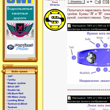
Киев
Отчеты
Попытался нарисовать боле
грэбов. Буквы "
Л
" и "
П
" озн
рукой, соответственно. Тре
Уменьшено: 58% от [ 500 на 37
просмотра полного изображения
Вейк-трюки
·
180°
·
Грэбы
·
Индекс грэбов
·
Blind 180°
=====================
·
Double-Up
·
HS-Back-Roll
·
HS-Wake-Jump
Уменьшено: 58% от [ 500 на 37
·
Landing Blind
просмотра полного изображения
·
Tantrum-to-Blind
·
Tantrum