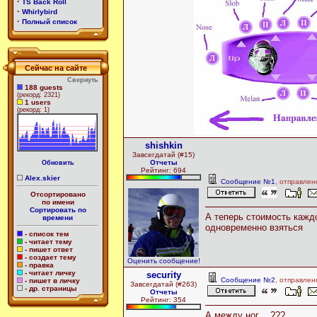
·
TS Back Roll
·
Whirlybird
·
Полный список
Сейчас на сайте
Свернуть
188 guests
(рекорд: 2321)
1 users
(рекорд: 1)
shishkin
Завсегдатай (#15)
Отчеты
Обновить
Рейтинг: 694
Alex.skier
Сообщение №1
, отправлен
Отсортировано
по имени
Сортировать по
А теперь стоимость кажд
времени
одновременно взяться
- список тем
- читает тему
- пишет ответ
- создает тему
Оценить сообщение!
- правка
- читает личку
security
Сообщение №2
, отправлен
- пишет в личку
Завсегдатай (#263)
- др. страницы
Отчеты
Рейтинг: 354
А между ног ...???